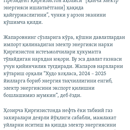
Президент Қирғизистон аҳолиси “[қанча электр
энергияси ишлатаётгани] ҳақида
қайғурмаслигини”, чунки у арзон эканини
қўшимча қилди.
Жапаровнинг сўзларига кўра, қўшни давлатлардан
импорт қилинадиган электр энергияси нархи
Қирғизистон истеъмолчилари ҳукуматга
тўлайдиган нархдан юқори. Бу эса давлат ғазнаси
учун қийинчилик туғдиради. Жапаров нархларни
кўтариш орқали “Худо хоҳласа, 2024 – 2025
йилларга бориб энергия тақчиллигини енгиб,
электр энергиясини экспорт қилишни
бошлашимиз мумкин”, деб ёзди.
Ҳозирча Қирғизистонда нефть ёки табиий газ
захиралари деярли йўқлиги сабабли, мамлакат
уйларни иситиш ва қишда электр энергиясини