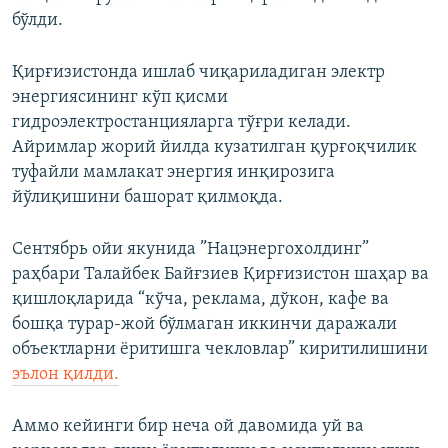
бўлди.
Қирғизистонда ишлаб чиқариладиган электр
энергиясининг кўп қисми
гидроэлектростанцияларга тўғри келади.
Айримлар жорий йилда кузатилган қурғоқчилик
туфайли мамлакат энергия инқирозига
йўлиқишини башорат қилмоқда.
Сентябрь ойи якунида ”Нацэнергохолдинг”
раҳбари Талайбек Байғзиев Қирғизистон шаҳар ва
қишлоқларида “кўча, реклама, дўкон, кафе ва
бошқа турар-жой бўлмаган иккинчи даражали
объектларни ёритишга чекловлар” киритилишини
эълон қилди.
Аммо кейинги бир неча ой давомида уй ва