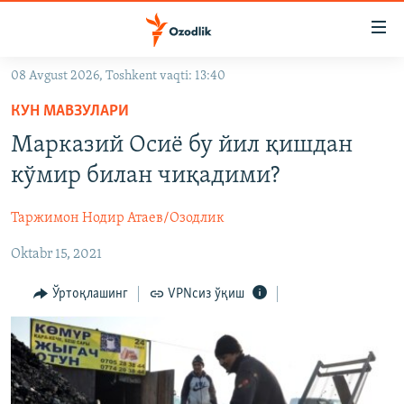
Линклар
Бош
мавзуларга
08 Avgust 2026, Toshkent vaqti: 13:40
ўтинг
OZODLIK SURISHTIRUVLARI
Асосий
КУН МАВЗУЛАРИ
OZODVIDEO
навигацияга
Марказий Осиё бу йил қишдан
ўтинг
OZODARXIV
кўмир билан чиқадими?
Қидиришга
ўтинг
На русском
Таржимон Нодир Атаев/Озодлик
Oktabr 15, 2021
ИЖТИМОИЙ ТАРМОҚЛАР
Ўртоқлашинг
VPNсиз ўқиш
Озодлик бошқа тилларда