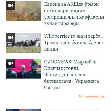
Европа ва АҚШда ўрмон
ёнғинлари: иқлим
ўзгариши янги хавфларни
кучайтирмоқда
Wildberries’га янги зарба,
Трамп Эрон бўйича баёнот
қилди
OZODNEWS: Мирзиёев
Қирғизистонда —
Чашмадан пенсия
битимигача | Украинага
босқин
Бошқа видеолар