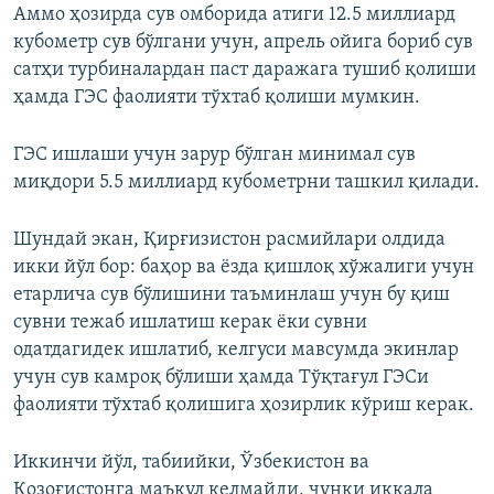
Аммо ҳозирда сув омборида атиги 12.5 миллиард
кубометр сув бўлгани учун, апрель ойига бориб сув
сатҳи турбиналардан паст даражага тушиб қолиши
ҳамда ГЭС фаолияти тўхтаб қолиши мумкин.
ГЭС ишлаши учун зарур бўлган минимал сув
миқдори 5.5 миллиард кубометрни ташкил қилади.
Шундай экан, Қирғизистон расмийлари олдида
икки йўл бор: баҳор ва ёзда қишлоқ хўжалиги учун
етарлича сув бўлишини таъминлаш учун бу қиш
сувни тежаб ишлатиш керак ёки сувни
одатдагидек ишлатиб, келгуси мавсумда экинлар
учун сув камроқ бўлиши ҳамда Тўқтағул ГЭСи
фаолияти тўхтаб қолишига ҳозирлик кўриш керак.
Иккинчи йўл, табиийки, Ўзбекистон ва
Қозоғистонга маъқул келмайди, чунки иккала