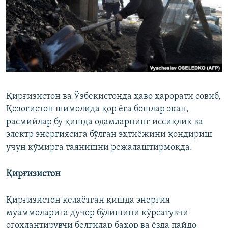
Қирғизистон ва Ўзбекистонда ҳаво ҳарорати совиб,
Қозоғистон шимолида қор ёға бошлар экан,
расмийлар бу қишда одамларнинг иссиқлик ва
электр энергиясига бўлган эҳтиёжини қондириш
учун кўмирга таянишни режалаштирмоқда.
Қирғизистон
Қирғизистон келаётган қишда энергия
муаммоларига дучор бўлишини кўрсатувчи
огоҳлантирувчи белгилар баҳор ва ёзда пайдо