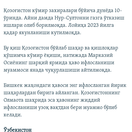
Қозоғистон кўмир захиралари бўйича дунёда 10-
ўринда. Айни дамда Нур-Султонни газга ўтказиш
ишлари олиб борилмоқда. Лойиҳа 2023 йилга
қадар якунланиши кутилмоқда.
Бу қиш Қозоғистон бўйлаб шаҳар ва қишлоқлар
қўшимча кўмир ёқиши, натижада Марказий
Осиёнинг шарқий ярмида ҳаво ифлосланиши
муаммоси янада чуқурлашиши айтилмоқда.
Бишкек жаҳондаги ҳавоси энг ифлосланган йирик
шаҳарлардан бирига айланган. Қозоғистоннинг
Олмаота шаҳрида эса ҳавонинг жиддий
ифлосланиши узоқ вақтдан бери муаммо бўлиб
келади.
Ўзбекистон