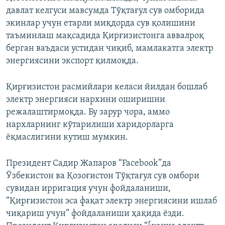
давлат келгуси мавсумда Тўқтағул сув омборида
экинлар учун етарли миқдорда сув қолишини
таъминлаш мақсадида Қирғизистонга аввалроқ
берган ваъдаси устидан чиқиб, мамлакатга электр
энергиясини экспорт қилмоқда.
Қирғизистон расмийлари келаси йилдан бошлаб
электр энергияси нархини оширишни
режалаштирмоқда. Бу зарур чора, аммо
нархларнинг кўтарилиши харидорларга
ёқмаслигини кутиш мумкин.
Президент Садир Жапаров “Facebook”да
Ўзбекистон ва Қозоғистон Тўқтағул сув омбори
сувидан ирригация учун фойдаланиши,
“Қирғизистон эса фақат электр энергиясини ишлаб
чиқариш учун” фойдаланиши ҳақида ёзди.