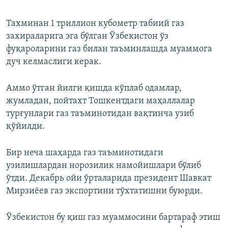
Тахминан 1 триллион кубометр табиий газ
захираларига эга бўлган Ўзбекистон ўз
фуқароларини газ билан таъминлашда муаммога
дуч келмаслиги керак.
Аммо ўтган йилги қишда кўплаб одамлар,
жумладан, пойтахт Тошкентдаги маҳаллалар
турғунлари газ таъминотидан вақтинча узиб
қўйилди.
Бир неча шаҳарда газ таъминотидаги
узилишлардан норозилик намойишлари бўлиб
ўтди. Декабрь ойи ўрталарида президент Шавкат
Мирзиёев газ экспортини тўхтатишни буюрди.
Ўзбекистон бу қиш газ муаммосини бартараф этиш