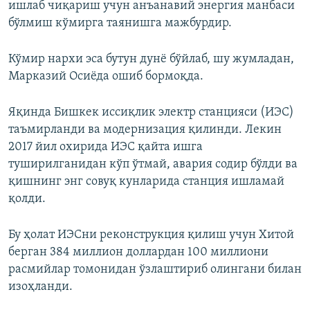
ишлаб чиқариш учун анъанавий энергия манбаси
бўлмиш кўмирга таянишга мажбурдир.
Кўмир нархи эса бутун дунё бўйлаб, шу жумладан,
Марказий Осиёда ошиб бормоқда.
Яқинда Бишкек иссиқлик электр станцияси (ИЭС)
таъмирланди ва модернизация қилинди. Лекин
2017 йил охирида ИЭС қайта ишга
туширилганидан кўп ўтмай, авария содир бўлди ва
қишнинг энг совуқ кунларида станция ишламай
қолди.
Бу ҳолат ИЭСни реконструкция қилиш учун Хитой
берган 384 миллион доллардан 100 миллиони
расмийлар томонидан ўзлаштириб олингани билан
изоҳланди.