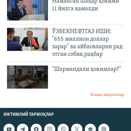
Наманган шаҳар ҳокими
11 йилга қамалди
ЎЗБЕКНЕФТГАЗ ИШИ:
"655 миллион доллар
зарар" ва айбловларни рад
этган собиқ раҳбар
"Шармандали ҳокимлар?"
Бошқа мақолалар
ИЖТИМОИЙ ТАРМОҚЛАР