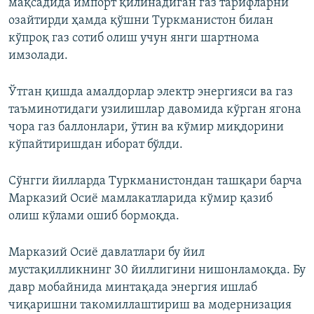
мақсадида импорт қилинадиган газ тарифларни
озайтирди ҳамда қўшни Туркманистон билан
кўпроқ газ сотиб олиш учун янги шартнома
имзолади.
Ўтган қишда амалдорлар электр энергияси ва газ
таъминотидаги узилишлар давомида кўрган ягона
чора газ баллонлари, ўтин ва кўмир миқдорини
кўпайтиришдан иборат бўлди.
Сўнгги йилларда Туркманистондан ташқари барча
Марказий Осиё мамлакатларида кўмир қазиб
олиш кўлами ошиб бормоқда.
Марказий Осиё давлатлари бу йил
мустақилликнинг 30 йиллигини нишонламоқда. Бу
давр мобайнида минтақада энергия ишлаб
чиқаришни такомиллаштириш ва модернизация