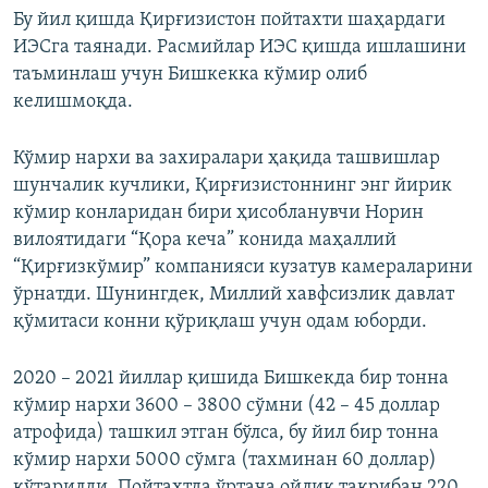
Бу йил қишда Қирғизистон пойтахти шаҳардаги
ИЭСга таянади. Расмийлар ИЭС қишда ишлашини
таъминлаш учун Бишкекка кўмир олиб
келишмоқда.
Кўмир нархи ва захиралари ҳақида ташвишлар
шунчалик кучлики, Қирғизистоннинг энг йирик
кўмир конларидан бири ҳисобланувчи Норин
вилоятидаги “Қора кеча” конида маҳаллий
“Қирғизкўмир” компанияси кузатув камераларини
ўрнатди. Шунингдек, Миллий хавфсизлик давлат
қўмитаси конни қўриқлаш учун одам юборди.
2020 – 2021 йиллар қишида Бишкекда бир тонна
кўмир нархи 3600 – 3800 сўмни (42 – 45 доллар
атрофида) ташкил этган бўлса, бу йил бир тонна
кўмир нархи 5000 сўмга (тахминан 60 доллар)
кўтарилди. Пойтахтда ўртача ойлик тақрибан 220