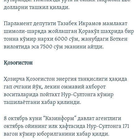
долларни ташкил қилади.
Парламент депутати Тазабек Икрамов мамлакат
шимоли-шарқда жойлашган Қоракўл шаҳрида бир
тонна кўмир нархи 6000 сўм, жанубдаги Боткен
вилоятида эса 7500 сўм эканини айтди.
Қозоғистон
Ҳозирча Қозоғистон энергия танқислиги ҳақида
гап очгани йўқ, лекин оммавий ахборот
воситаларида пойтахт Нур-Султонга кўмир
ташилаётгани хабар қилинди.
8 октябрь куни “Казинформ” давлат агентлиги
октябрь ойининг илк ҳафтасида Нур-Султонга 171
вагон кўмир юборилганини хабар қилди.