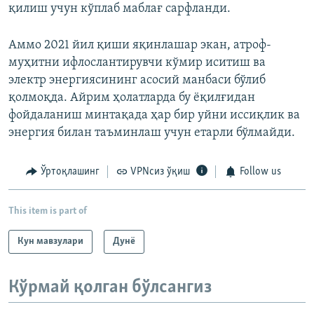
қилиш учун кўплаб маблағ сарфланди.
Аммо 2021 йил қиши яқинлашар экан, атроф-
муҳитни ифлослантирувчи кўмир иситиш ва
электр энергиясининг асосий манбаси бўлиб
қолмоқда. Айрим ҳолатларда бу ёқилғидан
фойдаланиш минтақада ҳар бир уйни иссиқлик ва
энергия билан таъминлаш учун етарли бўлмайди.
Ўртоқлашинг
VPNсиз ўқиш
Follow us
This item is part of
Кун мавзулари
Дунë
Кўрмай қолган бўлсангиз