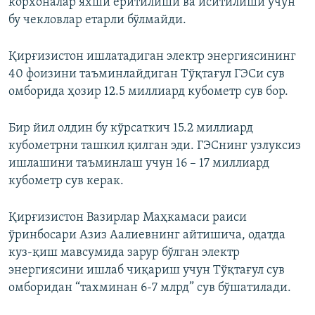
корхоналар яхши ёритилиши ва иситилиши учун
бу чекловлар етарли бўлмайди.
Қирғизистон ишлатадиган электр энергиясининг
40 фоизини таъминлайдиган Тўқтағул ГЭСи сув
омборида ҳозир 12.5 миллиард кубометр сув бор.
Бир йил олдин бу кўрсаткич 15.2 миллиард
кубометрни ташкил қилган эди. ГЭСнинг узлуксиз
ишлашини таъминлаш учун 16 – 17 миллиард
кубометр сув керак.
Қирғизистон Вазирлар Маҳкамаси раиси
ўринбосари Азиз Аалиевнинг айтишича, одатда
куз-қиш мавсумида зарур бўлган электр
энергиясини ишлаб чиқариш учун Тўқтағул сув
омборидан “тахминан 6-7 млрд” сув бўшатилади.