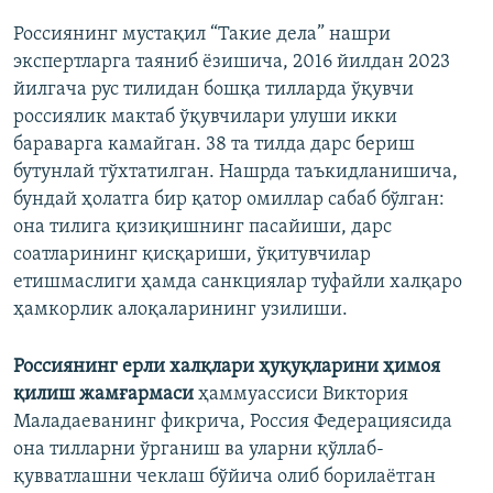
Россиянинг мустақил “Такие дела” нашри
экспертларга таяниб ёзишича, 2016 йилдан 2023
йилгача рус тилидан бошқа тилларда ўқувчи
россиялик мактаб ўқувчилари улуши икки
бараварга камайган. 38 та тилда дарс бериш
бутунлай тўхтатилган. Нашрда таъкидланишича,
бундай ҳолатга бир қатор омиллар сабаб бўлган:
она тилига қизиқишнинг пасайиши, дарс
соатларининг қисқариши, ўқитувчилар
етишмаслиги ҳамда санкциялар туфайли халқаро
ҳамкорлик алоқаларининг узилиши.
Россиянинг ерли халқлари ҳуқуқларини ҳимоя
қилиш жамғармаси
ҳаммуассиси Виктория
Маладаеванинг фикрича, Россия Федерациясида
она тилларни ўрганиш ва уларни қўллаб-
қувватлашни чеклаш бўйича олиб борилаётган