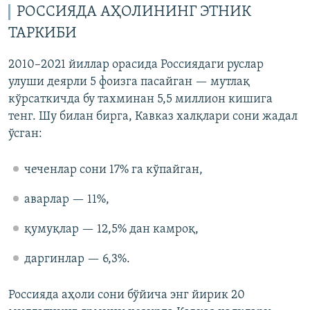
РОССИЯДА АҲОЛИНИНГ ЭТНИК
ТАРКИБИ
2010–2021 йиллар орасида Россиядаги руслар
улуши деярли 5 фоизга пасайган — мутлақ
кўрсаткичда бу тахминан 5,5 миллион кишига
тенг. Шу билан бирга, Кавказ халқлари сони жадал
ўсган:
чеченлар сони 17% га кўпайган,
аварлар — 11%,
қумуқлар — 12,5% дан камроқ,
даргинлар — 6,3%.
Россияда аҳоли сони бўйича энг йирик 20