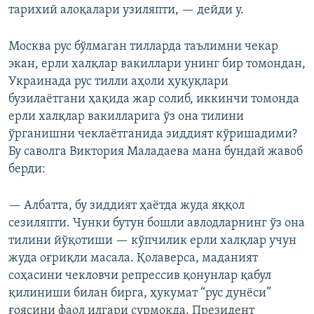
тарихий алоқалари узиляпти, — дейди у.
Москва рус бўлмаган тилларда таълимни чекар
экан, ерли халқлар вакиллари унинг бир томондан,
Украинада рус тилли аҳоли ҳуқуқлари
бузилаётгани ҳақида жар солиб, иккинчи томонда
ерли халқлар вакилларига ўз она тилини
ўрганишни чеклаётганида зиддият кўришадими?
Бу саволга Виктория Маладаева мана бундай жавоб
берди:
— Албатта, бу зиддият ҳаётда жуда яққол
сезиляпти. Чунки бутун бошли авлодларнинг ўз она
тилини йўқотиши — кўпчилик ерли халқлар учун
жуда оғриқли масала. Қолаверса, маданият
соҳасини чекловчи репрессив қонунлар қабул
қилиниши билан бирга, ҳукумат “рус дунёси”
ғоясини фаол илгари сурмоқда. Президент