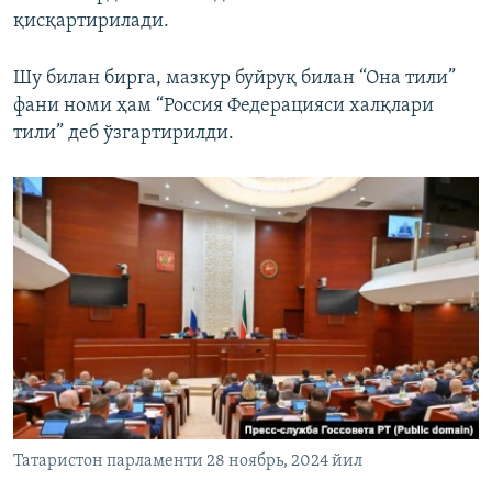
қисқартирилади.
Шу билан бирга, мазкур буйруқ билан “Она тили”
фани номи ҳам “Россия Федерацияси халқлари
тили” деб ўзгартирилди.
Татаристон парламенти 28 ноябрь, 2024 йил