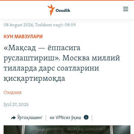
Линклар
Бош
мавзуларга
08 Avgust 2026, Toshkent vaqti: 08:59
ўтинг
OZODLIK SURISHTIRUVLARI
Асосий
КУН МАВЗУЛАРИ
OZODVIDEO
навигацияга
«Мақсад — ёппасига
ўтинг
OZODARXIV
руслаштириш». Москва миллий
Қидиришга
ўтинг
тилларда дарс соатларини
На русском
қисқартирмоқда
ИЖТИМОИЙ ТАРМОҚЛАР
Озодлик
Iyul 27, 2025
Ўртоқлашинг
VPNсиз ўқиш
Озодлик бошқа тилларда