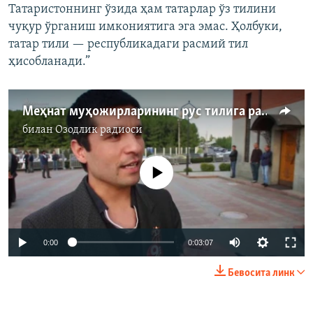
Татаристоннинг ўзида ҳам татарлар ўз тилини
чуқур ўрганиш имкониятига эга эмас. Ҳолбуки,
татар тили — республикадаги расмий тил
ҳисобланади.”
Меҳнат муҳожирларининг рус тилига расмий мақом берилишига муносабати қандай?
билан
Озодлик радиоси
Айни дамда медиа-манба мавжуд эмас
0:00
0:03:07
Бевосита линк