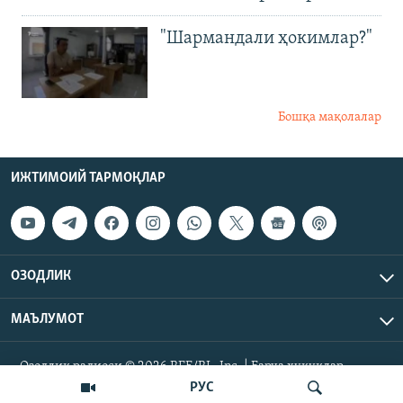
"Шармандали ҳокимлар?"
Бошқа мақолалар
ИЖТИМОИЙ ТАРМОҚЛАР
ОЗОДЛИК
МАЪЛУМОТ
Озодлик радиоси © 2026 RFE/RL, Inc. | Барча ҳуқуқлар
ҳимояланган.
РУС