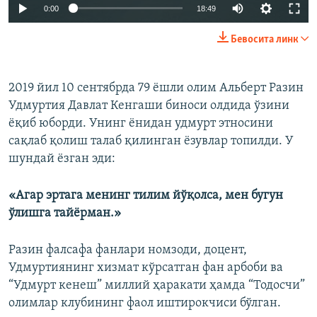
Auto
0:00
18:49
240p
Бевосита линк
360p
Auto
240p
360p
480p
480p
2019 йил 10 сентябрда 79 ёшли олим Альберт Разин
Удмуртия Давлат Кенгаши биноси олдида ўзини
720p
720p
1080p
ёқиб юборди. Унинг ёнидан удмурт этносини
1080p
сақлаб қолиш талаб қилинган ёзувлар топилди. У
шундай ёзган эди:
«Агар эртага менинг тилим йўқолса, мен бугун
ўлишга тайёрман.»
Разин фалсафа фанлари номзоди, доцент,
Удмуртиянинг хизмат кўрсатган фан арбоби ва
“Удмурт кенеш” миллий ҳаракати ҳамда “Тодосчи”
олимлар клубининг фаол иштирокчиси бўлган.