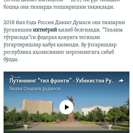
бошқа она тилларда топширишни тақиқлади.
2018 йил ёзда Россия Давлат Думаси она тилларни
ўрганишни
ихтиёрий
қилиб белгилади. “Таълим
тўғрисида”ги федерал қонунга тегишли
ўзгартиришлар қабул қилинди. Бу ўзгаришлар
республика аҳолисининг норозилигига сабаб
бўлди.
Путиннинг “тил фронти” - Ўзбекистон Рус тили ташкилотига нега қўшилди?
билан
Озодлик радиоси
Айни дамда медиа-манба мавжуд эмас