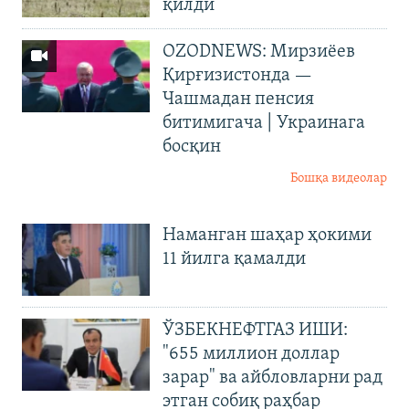
қилди
OZODNEWS: Мирзиёев
Қирғизистонда —
Чашмадан пенсия
битимигача | Украинага
босқин
Бошқа видеолар
Наманган шаҳар ҳокими
11 йилга қамалди
ЎЗБЕКНЕФТГАЗ ИШИ:
"655 миллион доллар
зарар" ва айбловларни рад
этган собиқ раҳбар