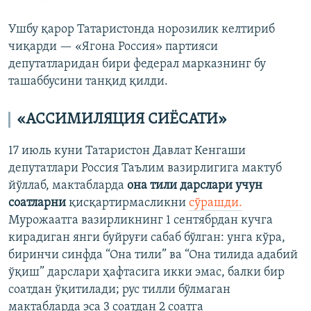
Ушбу қарор Татаристонда норозилик келтириб
чиқарди — «Ягона Россия» партияси
депутатларидан бири федерал марказнинг бу
ташаббусини танқид қилди.
«АССИМИЛЯЦИЯ СИЁСАТИ»
17 июль куни Татаристон Давлат Кенгаши
депутатлари Россия Таълим вазирлигига мактуб
йўллаб, мактабларда
она тили дарслари учун
соатларни
қисқартирмасликни
сўрашди.
Мурожаатга вазирликнинг 1 сентябрдан кучга
кирадиган янги буйруғи сабаб бўлган: унга кўра,
биринчи синфда “Она тили” ва “Она тилида адабий
ўқиш” дарслари ҳафтасига икки эмас, балки бир
соатдан ўқитилади; рус тилли бўлмаган
мактабларда эса 3 соатдан 2 соатга