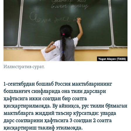
Иллюстратив сурат.
1‑сентябрдан бошлаб Россия мактабларининг
бошланғич синфларида она тили дарслари
ҳафтасига икки соатдан бир соатга
қисқартирилмоқда. Бу айниқса, рус тилли бўлмаган
мактабларга жиддий таъсир кўрсатади: уларда
дарс соатларини ҳафтасига 3 соатдан 2 соатга
қисқартириш таклиф этилмоқда.