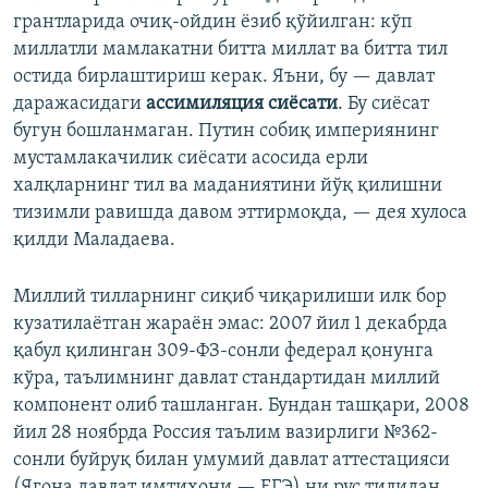
грантларида очиқ-ойдин ёзиб қўйилган: кўп
миллатли мамлакатни битта миллат ва битта тил
остида бирлаштириш керак. Яъни, бу — давлат
даражасидаги
ассимиляция сиёсати
. Бу сиёсат
бугун бошланмаган. Путин собиқ империянинг
мустамлакачилик сиёсати асосида ерли
халқларнинг тил ва маданиятини йўқ қилишни
тизимли равишда давом эттирмоқда, — дея хулоса
қилди Маладаева.
Миллий тилларнинг сиқиб чиқарилиши илк бор
кузатилаётган жараён эмас: 2007 йил 1 декабрда
қабул қилинган 309-ФЗ-сонли федерал қонунга
кўра, таълимнинг давлат стандартидан миллий
компонент олиб ташланган. Бундан ташқари, 2008
йил 28 ноябрда Россия таълим вазирлиги №362-
сонли буйруқ билан умумий давлат аттестацияси
(Ягона давлат имтиҳони — ЕГЭ) ни рус тилидан