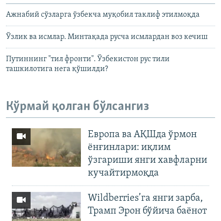
Ажнабий сўзларга ўзбекча муқобил таклиф этилмоқда
Ўзлик ва исмлар. Минтақада русча исмлардан воз кечиш
Путиннинг "тил фронти". Ўзбекистон рус тили
ташкилотига нега қўшилди?
Кўрмай қолган бўлсангиз
Европа ва АҚШда ўрмон
ёнғинлари: иқлим
ўзгариши янги хавфларни
кучайтирмоқда
Wildberries’га янги зарба,
Трамп Эрон бўйича баёнот