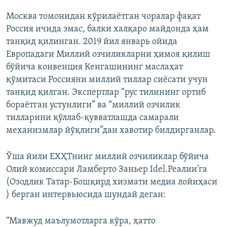
Москва томонидан кўрилаётган чоралар фақат
Россия ичида эмас, балки халқаро майдонда ҳам
танқид қилинган. 2019 йил январь ойида
Европадаги Миллий озчиликларни ҳимоя қилиш
бўйича конвенция Кенгашининг маслаҳат
қўмитаси Россияни миллий тиллар сиёсати учун
танқид қилган. Экспертлар “рус тилининг ортиб
бораётган устунлиги” ва “миллий озчилик
тилларини қўллаб-қувватлашда самарали
механизмлар йўқлиги”дан хавотир билдирганлар.
Ўша йили ЕХҲТнинг миллий озчиликлар бўйича
Олий комиссари Ламберто Заньер Idel.Реалии’га
(Озодлик Татар-Бошқирд хизмати медиа лойиҳаси
) берган интервьюсида шундай деган:
“Мавжуд маълумотларга кўра, ҳатто