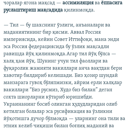
чоралар ягона мақсад —
ассимиляция
ва
ёппасига
руслаштириш мақсадида
қилинмоқда.
— Тил — бу шахснинг ўзлиги, анъаналари ва
маданиятининг бир қисми. Аввал Россия
империясида, кейин Совет Иттифоқи, мана энди
эса Россия федерациясида бу ўзлик мақсадли
равишда йўқ қилинмоқда.Агар тил йўқ бўлса —
халқ ҳам йўқ. Шунинг учун тил фаоллари ва
фуқаролик жамияти вакиллари анча вақтдан бери
хавотир билдириб келишади. Биз ҳозир шундай
манзарага гувоҳ бўляпмизки, айрим ерли халқлар
вакиллари “Биз русмиз, Худо биз билан” деган
сохта шиорларни кўтариб юришибди.
Украинанинг босиб олинган ҳудудларидан олиб
кетилган болалар эса русификация ва ўзликни
йўқотишга дучор бўлмоқда — уларнинг она тили ва
этник келиб чиқиши билан боғлиқ маданий ва