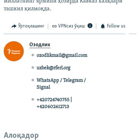
миллатнинг ярмини ҳозирда Кавказ халқлари
ташкил қилмоқда.
Ўртоқлашинг
VPNсиз ўқиш
Follow us
Озодлик
ozodlikmail@gmail.com
uzbek@rferl.org
WhatsApp / Telegram /
Signal
+420724740755 |
+420602612713
Алоқадор