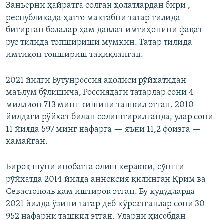
Заньерни ҳайратга солган ҳолатлардан бири ,
республикада ҳатто мактабни татар тилида
битирган болалар ҳам давлат имтиҳонини фақат
рус тилида топшириши мумкин. Татар тилида
имтиҳон топшириш тақиқланган.
2021 йилги Бутунроссия аҳолиси рўйхатидан
маълум бўлишича, Россиядаги татарлар сони 4
миллион 713 минг кишини ташкил этган. 2010
йилдаги рўйхат билан солиштирилганда, улар сони
11 йилда 597 минг нафарга — яъни 11,2 фоизга —
камайган.
Бироқ шуни инобатга олиш керакки, сўнгги
рўйхатда 2014 йилда аннексия қилинган Қрим ва
Севастополь ҳам иштирок этган. Бу ҳудудларда
2021 йилда ўзини татар деб кўрсатганлар сони 30
952 нафарни ташкил этган. Уларни ҳисобдан