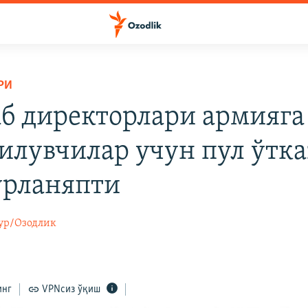
РИ
б директорлари армияга
илувчилар учун пул ўтк
урланяпти
ур/Озодлик
инг
VPNсиз ўқиш