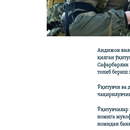
Андижон вил
қилган ўқиту
Сафарбарлик 
топиб бериш 
Ўқитувчи ва 
чақирилувчин
Ўқитувчилар 
номига мукоф
номидан банк