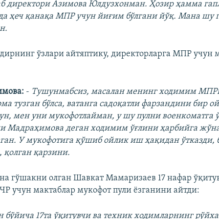
аб директори Азимова Юлдузхонман. Ҳозир ҳамма га
да ҳеч қанақа МПР учун йиғим бўлгани йўқ. Мана шу 
н.
удирнинг ўзлари айтяптику, директорларга МПР учун 
имова:
-
Тушунмабсиз, масалан менинг ходимим МПРг
ма тузган бўлса, ватанга садоқатли фарзандини бир о
н, мен уни мукофотлайман, у шу пулни военкоматга ў
ни Мадраҳимова деган ходимим ўғлини ҳарбийга жўн
ган. У мукофотига қўшиб ойлик иш ҳақидан ўтказди,
, қолган қарзини.
яна гўшакни олган Шавкат Мамаризаев 17 нафар ўқиту
ЧР учун мактаблар мукофот пули ёзганини айтди:
н бўйича 17та ўқитувчи ва техник ходимларнинг рўйха