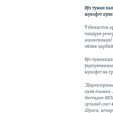
Бўз туман ха
мукофот пули
Ўзбекистон а
чақирув резе
ишлатилади)
ойлик ҳарбий
Бўз туманида
ўқитувчининг
мукофот ва ё
“Директорими
пули ёзаман.
биттадан МПР
эрталаб соат
Шунга, кечир