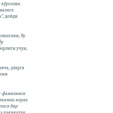
 кўрсатди.
вазига
н”,
дейди
рлангани, бу
бу
орлиги учун,
ича, уларга
 ким
м-фамилияси
тказиш керак
тага бир
из ҳақиқатан