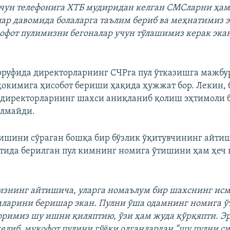
чун телефонига ХТБ мудиридан келган СМСларни ҳам
лар давомида болаларга таълим бериб ва меҳнатимиз э
офот пулимизни бегоналар учун тўлашимиз керак эка
рруфида директорларнинг СЧРга пул ўтказишга мажбу
ҳокимига ҳисобот бериши ҳақида ҳужжат бор. Лекин, 
директорларнинг шахси аниқланиб қолиш эҳтимоли б
илмайди.
ишини сўраган бошқа бир бўзлик ўқитувчининг айтиш
тида берилган пул кимнинг номига ўтишини ҳам ҳеч
изнинг айтишича, уларга номаълум бир шахснинг ис
мларини беришар экан. Пулни ўша одамнинг номига ў
оримиз шу ишни қиляптию, ўзи ҳам жуда қўрқяпти. Эр
елиб, мукофот пулини гўёки олганлардан “шу пулни с