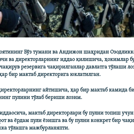
оятининг Бўз тумани ва Андижон шаҳридан Озодликк
вчи ва директорларнинг иддао қилишича, ҳокимлар б
чақирув резервига чақирилганлар давлатга тўлаши ло
ҳар бир мактаб директорига юклатилган.
директорларнинг айтишича, ҳар бир мактаб камида б
инг пулини тўлаб бериши лозим.
иддаосича, мактаб директорлари бу пулни топиш учун
от ва ёрдам пули ёзишга ва бу пулни конкрет бир ча
ка тўлашга мажбурланяпти.