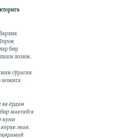
екторига
рбарлик
ўпроқ
лар бир
ўлаши лозим.
шини сўраган
р номига
 ва ёрдам
 бир мактабга
р куни
 керак экан.
онқирамай