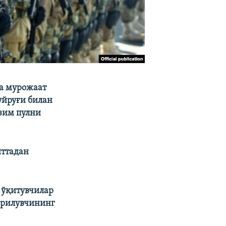
а мурожаат
уйруғи билан
зим пулни
иттадан
 ўқитувчилар
қирилувчининг