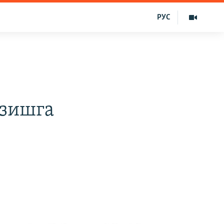
РУС
азишга