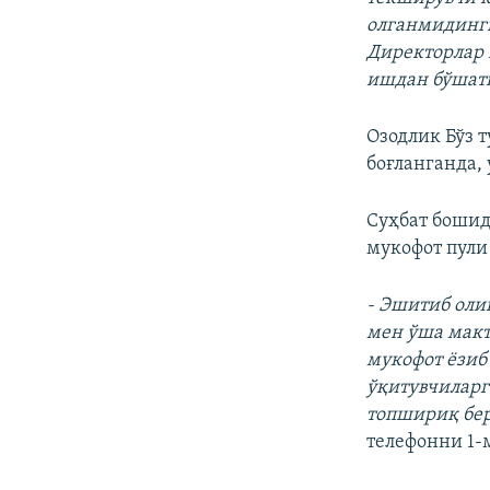
олганмидингиз
Директорлар 
ишдан бўшати
Озодлик Бўз 
боғланганда,
Суҳбат бошид
мукофот пули
- Эшитиб оли
мен ўша макт
мукофот ёзиб
ўқитувчиларг
топшириқ бер
телефонни 1-