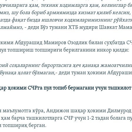
увчиларига ҳам, техник ходимларга ҳам, келинглар б
миз, шу бола бориб армиямизда хизмат қилиб келсин,
атда фақат бизда ишловчи ходимларимизнинг рўйхати
илмаймиз,
- деди Бўз тумани ХТБ мудири Шавкат Мама
окими Абдурашид Мамиров Озодлик билан суҳбатда С
пул топшириш топшириғи берилганини инкор қилди:
ий соҳаларнинг бирортасига ҳеч қанақа жамоатчили
Бунақа ҳолат бўлмаган,
- деди туман ҳокими Абдураш
р ҳокими СЧРга пул топиб бермагани учун ташкилот
н маълумотга кўра, Андижон шаҳар ҳокими Дилмурод
 ҳам барча ташкилотларга СЧР учун 1-2 тадан болага п
и топшириқ берган.