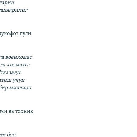
пларни
гапларнинг
мукофот пули
а военкомат
йга хизматга
тказади.
атиш учун
 бир миллион
вчи ва техник
ти бор.