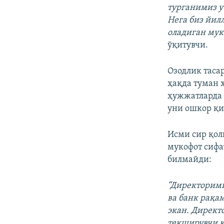
турганимиз у
Нега биз йил
оладиган мук
ўқитувчи.
Озодлик таса
ҳақда туман 
ҳужжатларда 
уни ошкор қ
Исми сир қол
мукофот сифа
билмайди:
“Директорим
ва банк рақа
экан. Директ
текширувчи к