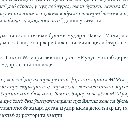
” деб сўраса, у йўқ деб турса, ёмон бўлади. Аслида бу
шу ишни қилмаса ҳоким қабулига чақириб қаттиқ ҳақ
ш билан таҳдид қиляпти”,
дейди ўқитувчи.
тумани халқ таълими бўлими мудири Шавкат Мамариз
 у мактаб директорлари билан йиғилиш қилиб турган э
а Шавкат Мамаризаевнинг ўзи СЧР учун мактаб дире
 ёздирганини тан олди:
нг, мактаб директорларининг фарзандларини МПРга т
аб директорларига ҳозир меҳнат таътили билан бир о
 берганимни биламан. Лекин, бирор мактабда МПР уч
а пул ёзиб ёки ўқитувчилардан пул йиғиш ҳолати бўлм
гани йўқ бу ҳақда,
деган мудир нима дейсизлар шу га
мактаб директорига узатди: