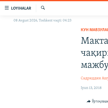
Линклар
LOYIHALAR
Бош
мавзуларга
Излаш
08 Avgust 2026, Toshkent vaqti: 04:23
OZODLIK SURISHTIRUVLARI
ўтинг
Асосий
КУН МАВЗУЛА
OZODVIDEO
навигацияга
Макта
OZODARXIV
ўтинг
Қидиришга
чақир
ўтинг
мажб
Садриддин Аш
Iyun 13, 2018
Ўртоқлаш