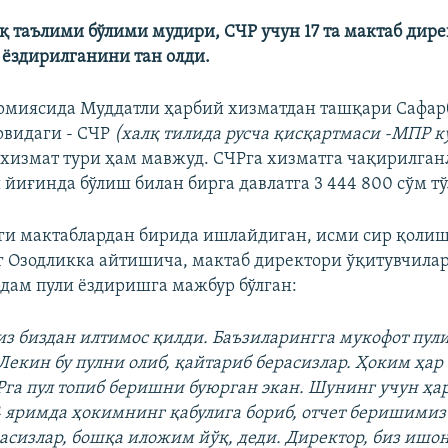
лқ таълими бўлими мудири, СЧР учун 17 та мактаб дир
 ёздирилганини тан олди.
рмиясида Муддатли ҳарбий хизматдан ташқари Сафа
рвидаги - СЧР
(халқ тилида русча қисқартмаси -МПР к
хизмат тури ҳам мавжуд. СЧРга хизматга чақирилган
 йиғинда бўлиш билан бирга давлатга 3 444 800 сўм т
ги мактаблардан бирида ишлайдиган, исми сир қоли
 Озодликка айтишича, мактаб директори ўқитувчила
рдам пули ёздиришга мажбур бўлган:
з биздан илтимос қилди. Баъзиларингга мукофот пули
 Лекин бу пулни олиб, қайтариб берасизлар. Ҳоким ҳар
га пул топиб беришни буюрган экан. Шунинг учун ҳа
 4 яримда ҳокимнинг қабулига бориб, отчет беришимиз
асизлар, бошқа иложим йўқ, деди. Директор, биз иш