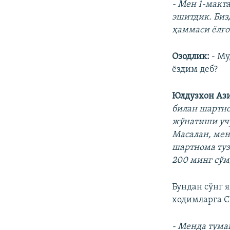
- Мен 1-макт
эшитдик. Биз
ҳаммаси ёлғо
Озодлик:
- М
ёздим деб?
Юлдузхон Аз
билан шартно
жўнатиши учу
Масалан, ме
шартнома туз
200 минг сўм
Бундан сўнг 
ходимларга С
- Менда тума