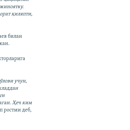
 жиноятку.
орат қиляпти,
аев билан
кан.
кторларига
ўлови учун,
кладдан
ун
аган. Ҳеч ким
п ростми деб
,