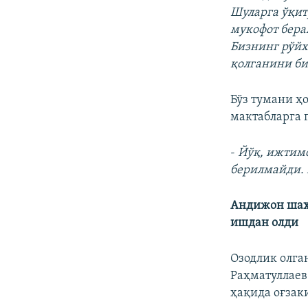
Шуларга ўқит
мукофот бера
Бизнинг рўйх
қолганини б
Бўз тумани ҳ
мактабларга 
-
Йўқ, ижтимо
берилмайди. 
Андижон шаҳа
ишдан олди
Озодлик олга
Раҳматуллаев
ҳақида оғзак