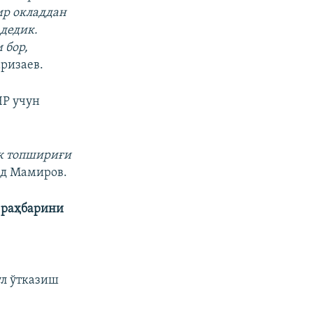
ир окладдан
 дедик.
 бор,
ризаев.
ЧР учун
к топшириғи
ид Мамиров.
 раҳбарини
ул ўтказиш