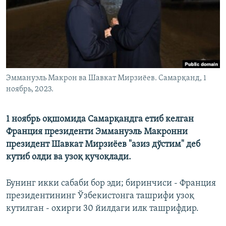
Эммануэль Макрон ва Шавкат Мирзиёев. Самарқанд, 1
ноябрь, 2023.
1 ноябрь оқшомида Самарқандга етиб келган
Франция президенти Эммануэль Макронни
президент Шавкат Мирзиёев "азиз дўстим" деб
кутиб олди ва узоқ қучоқлади.
Бунинг икки сабаби бор эди; биринчиси - Франция
президентининг Ўзбекистонга ташрифи узоқ
кутилган - охирги 30 йилдаги илк ташрифдир.