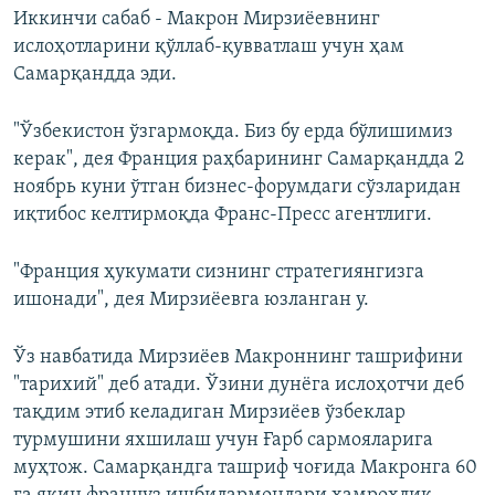
Иккинчи сабаб - Макрон Мирзиёевнинг
ислоҳотларини қўллаб-қувватлаш учун ҳам
Самарқандда эди.
"Ўзбекистон ўзгармоқда. Биз бу ерда бўлишимиз
керак", дея Франция раҳбарининг Самарқандда 2
ноябрь куни ўтган бизнес-форумдаги сўзларидан
иқтибос келтирмоқда Франс-Пресс агентлиги.
"Франция ҳукумати сизнинг стратегиянгизга
ишонади", дея Мирзиёевга юзланган у.
Ўз навбатида Мирзиёев Макроннинг ташрифини
"тарихий" деб атади. Ўзини дунёга ислоҳотчи деб
тақдим этиб келадиган Мирзиёев ўзбеклар
турмушини яхшилаш учун Ғарб сармояларига
муҳтож. Самарқандга ташриф чоғида Макронга 60