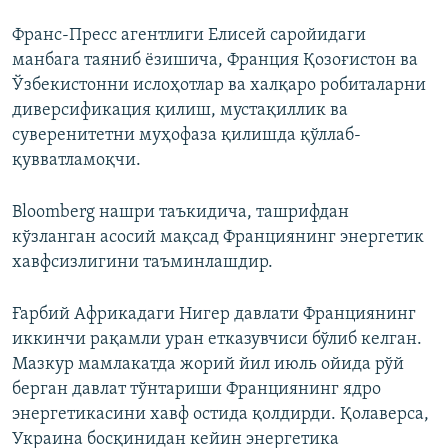
Франс-Пресс агентлиги Елисей саройидаги
манбага таяниб ёзишича, Франция Қозоғистон ва
Ўзбекистонни ислоҳотлар ва халқаро робиталарни
диверсификация қилиш, мустақиллик ва
суверенитетни муҳофаза қилишда қўллаб-
қувватламоқчи.
Bloomberg нашри таъкидича, ташрифдан
кўзланган асосий мақсад Франциянинг энергетик
хавфсизлигини таъминлашдир.
Ғарбий Африкадаги Нигер давлати Франциянинг
иккинчи рақамли уран етказувчиси бўлиб келган.
Мазкур мамлакатда жорий йил июль ойида рўй
берган давлат тўнтариши Франциянинг ядро
энергетикасини хавф остида қолдирди. Қолаверса,
Украина босқинидан кейин энергетика