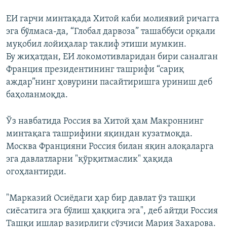
ЕИ гарчи минтақада Хитой каби молиявий ричагга
эга бўлмаса-да, “Глобал дарвоза” ташаббуси орқали
муқобил лойиҳалар таклиф этиши мумкин.
Бу жиҳатдан, ЕИ локомотивларидан бири саналган
Франция президентининг ташрифи “сариқ
аждар”нинг ҳовурини пасайтиришга уриниш деб
баҳоланмоқда.
Ўз навбатида Россия ва Хитой ҳам Макроннинг
минтақага ташрифини яқиндан кузатмоқда.
Москва Францияни Россия билан яқин алоқаларга
эга давлатларни "қўрқитмаслик" ҳақида
огоҳлантирди.
"Марказий Осиёдаги ҳар бир давлат ўз ташқи
сиёсатига эга бўлиш ҳаққига эга", деб айтди Россия
Ташқи ишлар вазирлиги сўзчиси Мария Захарова.