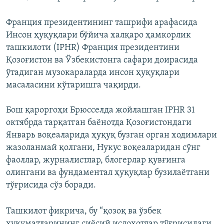
Франция президентининг ташрифи арафасида
Инсон ҳуқуқлари бўйича халқаро ҳамкорлик
ташкилоти (IPHR) Франция президентини
Қозоғистон ва Ўзбекистонга сафари доирасида
ўтадиган музокараларда инсон ҳуқуқлари
масаласини кўтаришга чақирди.
Бош қароргоҳи Брюсселда жойлашган IPHR 31
октябрда тарқатган баёнотда Қозоғистондаги
Январь воқеаларида ҳуқуқ бузган орган ходимлари
жазоланмай қолгани, Нукус воқеаларидан сўнг
фаоллар, журналистлар, блогерлар қувғинга
олингани ва фундаментал ҳуқуқлар бузилаётгани
тўғрисида сўз боради.
Ташкилот фикрича, бу “қозоқ ва ўзбек
ҳукуматларининг сиёсий ислоҳотлар тўғрисидаги