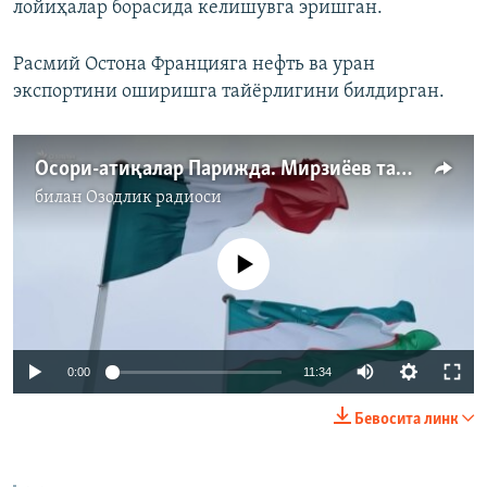
лойиҳалар борасида келишувга эришган.
Расмий Остона Францияга нефть ва уран
экспортини оширишга тайёрлигини билдирган.
Осори-атиқалар Парижда. Мирзиёев ташрифи
билан
Озодлик радиоси
Айни дамда медиа-манба мавжуд эмас
Auto
0:00
11:34
240p
Бевосита линк
360p
Auto
240p
360p
480p
480p