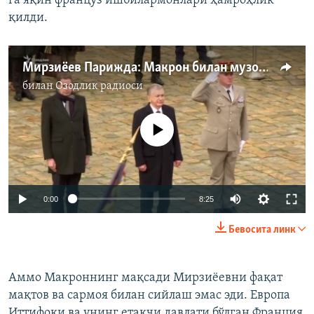
га яқин француз ишбилармонлари ҳамроҳлик
қилди.
Мирзиёев Парижда: Макрон билан музокаралар ва Луврга ташриф
билан
Озодлик радиоси
Айни дамда медиа-манба мавжуд эмас
Auto
0:00
8:25
240p
Бевосита линк
360p
Auto
240p
360p
480p
480p
Аммо Макроннинг мақсади Мирзиёевни фақат
мақтов ва сармоя билан сийлаш эмас эди. Европа
720p
720p
1080p
Иттифоқи ва унинг етакчи давлати бўлган Франция