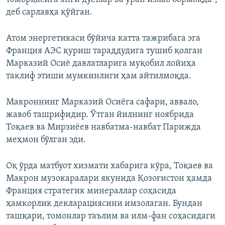
деб сарлавҳа қўйган.
Атом энергетикаси бўйича катта тажрибага эга
Франция АЭС қуриш тараддудига тушиб қолган
Марказий Осиё давлатларига муқобил лойиҳа
таклиф этиши мумкинлиги ҳам айтилмоқда.
Макроннинг Марказий Осиёга сафари, аввало,
жавоб ташрифидир. Ўтган йилнинг ноябрида
Тоқаев ва Мирзиёев навбатма-навбат Парижда
меҳмон бўлган эди.
Оқ ўрда матбуот хизмати хабарига кўра, Тоқаев ва
Макрон музокаралари якунида Қозоғистон ҳамда
Франция стратегик минераллар соҳасида
ҳамкорлик декларациясини имзолаган. Бундан
ташқари, томонлар таълим ва илм-фан соҳасидаги