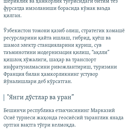
шериклик ва ҳамкорлик тўғрисидаги битим тез
фурсатда имзоланиши борасида кўмак ваъда
қилган.
Ўзбекистон томони қазиб олиш, стратегик хомашё
ресурсларини қайта ишлаш, гибрид, қуёш ва
шамол электр станцияларини қуриш, сув
таъминотини модернизация қилиш, “ақлли”
қишлоқ хўжалиги, шаҳар ва транспорт
инфратузилмасини ривожлантириш, туризмни
Франция билан ҳамкорликнинг устувор
йўналишлари деб кўрсатган.
"Янги дўстлар ва уран”
Бешинчи республика етакчисининг Марказий
Осиё турнеси жаҳонда геосиёсий таранглик янада
ортган вақтга тўғри келмоқда.