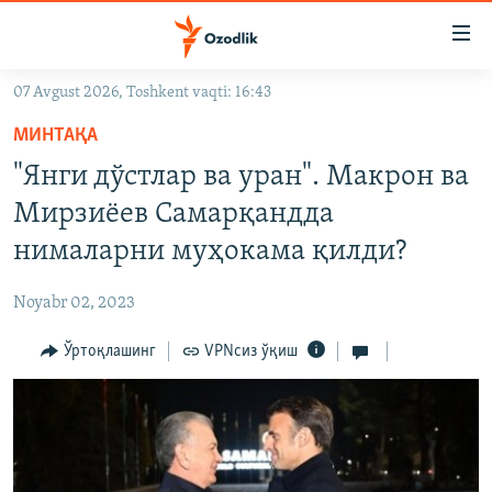
Линклар
Бош
мавзуларга
07 Avgust 2026, Toshkent vaqti: 16:43
ўтинг
OZODLIK SURISHTIRUVLARI
Асосий
МИНТАҚА
OZODVIDEO
навигацияга
"Янги дўстлар ва уран". Макрон ва
ўтинг
OZODARXIV
Мирзиёев Самарқандда
Қидиришга
ўтинг
нималарни муҳокама қилди?
На русском
Noyabr 02, 2023
ИЖТИМОИЙ ТАРМОҚЛАР
Ўртоқлашинг
VPNсиз ўқиш
Озодлик бошқа тилларда