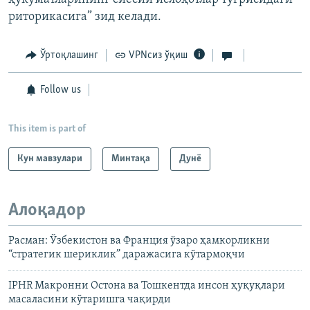
риторикасига” зид келади.
Ўртоқлашинг
VPNсиз ўқиш
Follow us
This item is part of
Кун мавзулари
Минтақа
Дунë
Алоқадор
Расман: Ўзбекистон ва Франция ўзаро ҳамкорликни
“стратегик шериклик” даражасига кўтармоқчи
IPHR Макронни Остона ва Тошкентда инсон ҳуқуқлари
масаласини кўтаришга чақирди