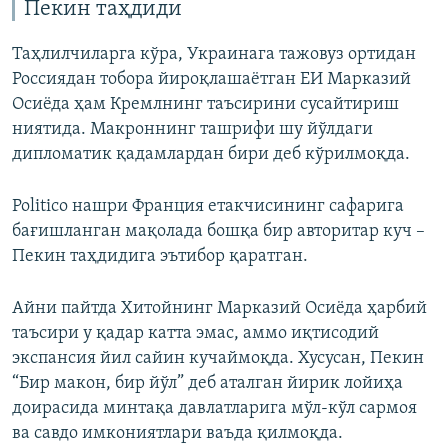
Пекин таҳдиди
720p
720p
1080p
Таҳлилчиларга кўра, Украинага тажовуз ортидан
1080p
Россиядан тобора йироқлашаётган ЕИ Марказий
Осиёда ҳам Кремлнинг таъсирини сусайтириш
ниятида. Макроннинг ташрифи шу йўлдаги
дипломатик қадамлардан бири деб кўрилмоқда.
Politico нашри Франция етакчисининг сафарига
бағишланган мақолада бошқа бир авторитар куч –
Пекин таҳдидига эътибор қаратган.
Айни пайтда Хитойнинг Марказий Осиёда ҳарбий
таъсири у қадар катта эмас, аммо иқтисодий
экспансия йил сайин кучаймоқда. Хусусан, Пекин
“Бир макон, бир йўл” деб аталган йирик лойиҳа
доирасида минтақа давлатларига мўл-кўл сармоя
ва савдо имкониятлари ваъда қилмоқда.