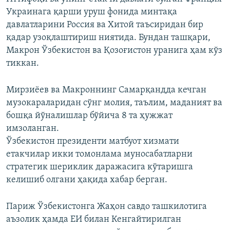
1080p
Украинага қарши уруш фонида минтақа
давлатларини Россия ва Хитой таъсиридан бир
қадар узоқлаштириш ниятида. Бундан ташқари,
Макрон Ўзбекистон ва Қозоғистон уранига ҳам кўз
тиккан.
Мирзиёев ва Макроннинг Самарқандда кечган
музокараларидан сўнг молия, таълим, маданият ва
бошқа йўналишлар бўйича 8 та ҳужжат
имзоланган.
Ўзбекистон президенти матбуот хизмати
етакчилар икки томонлама муносабатларни
стратегик шериклик даражасига кўтаришга
келишиб олгани ҳақида хабар берган.
Париж Ўзбекистонга Жаҳон савдо ташкилотига
аъзолик ҳамда ЕИ билан Кенгайтирилган