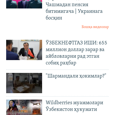
Чашмадан пенсия
битимигача | Украинага
босқин
Бошқа видеолар
ЎЗБЕКНЕФТГАЗ ИШИ: 655
миллион доллар зарар ва
айбловларни рад этган
собиқ раҳбар
"Шармандали ҳокимлар?"
Wildberries муаммолари
Ўзбекистон ҳукумати