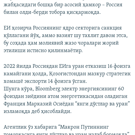
жабҳасидаги бошқа бир асосий ҳамкор – Россия
билан олди-берди тобора қисқармоқда.
ЕИ ҳозирча Россиянинг ядро секторига санкция
қўллагани йўқ, аммо вазият шу тахлит давом этса,
бу соҳада ҳам молиявий жазо чоралари жорий
этилиши истисно қилинмаётир.
2022 йилда Россиядан ЕИга уран етказиш 16 фоизга
камайгани ҳолда, Қозоғистондан мазкур стратегик
хомашё экспорти 14 фоизга ўсган.
Шунга кўра, Bloomberg электр энергиясининг 60
фоиздан зиёдини атом энергетикасидан оладиган
Франция Марказий Осиёдан “янги дўстлар ва уран”
изламоқда деб ҳисоблайди.
Агентлик ўз хабарига “Макрон Путиннинг
томорқасига янги дўстлар ва уран излаб бормоқда”,