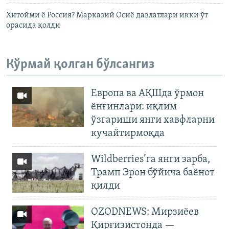
Хитойми ё Россия? Марказий Осиё давлатлари икки ўт
орасида қолди
Кўрмай қолган бўлсангиз
Европа ва АҚШда ўрмон
ёнғинлари: иқлим
ўзгариши янги хавфларни
кучайтирмоқда
Wildberries’га янги зарба,
Трамп Эрон бўйича баёнот
қилди
OZODNEWS: Мирзиёев
Қирғизистонда —