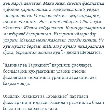
ҳек нарса демаган. Мана энди, сиёсий фаолиятим
туфайли қариндошимга ёздириволишиб, уйдан
чиқаришяпти. 14 жон яшаймиз - фарзандларим,
иккита келиним. Энг кичик набирам 1 ёшга ҳам
тўлмаган. Кўчага ҳайдашяпти. Қариндошларимни
мажбурлаб ёздиришган. Ўзларини уйлари бор
уларни. Мақсад мени жазолаш, сазойи қилиш. Уч
кун муҳлат берган. МИБ агар кўчага чиқарадиган
бўлса, борадиган жойим йўқ”,
- дейди Шерматов.
“Ҳақиқат‌ ‌ва‌ ‌Тараққиёт”‌ ‌партияси‌ фаолларга
босимларни ҳукуматнинг уларни сиёсий
фаолиятдан четлатишга уриниш ҳаракати, дея
баҳоламоқда.
Озодлик “Ҳақиқат‌ ‌ва‌ ‌Тараққиёт”‌ ‌партияси‌
фаолларининг иддаси юзасидан расмийлар билан
боғланишга ҳаракат қилди.