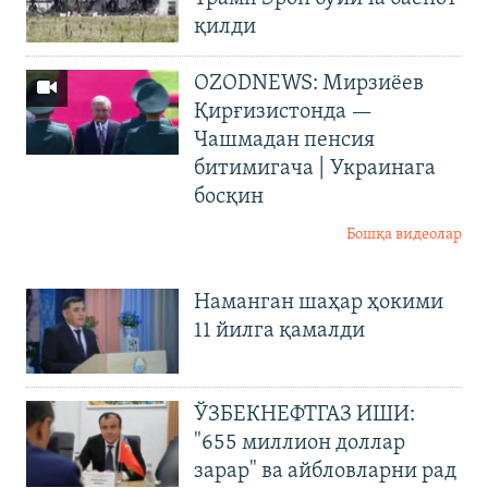
қилди
OZODNEWS: Мирзиёев
Қирғизистонда —
Чашмадан пенсия
битимигача | Украинага
босқин
Бошқа видеолар
Наманган шаҳар ҳокими
11 йилга қамалди
ЎЗБЕКНЕФТГАЗ ИШИ:
"655 миллион доллар
зарар" ва айбловларни рад