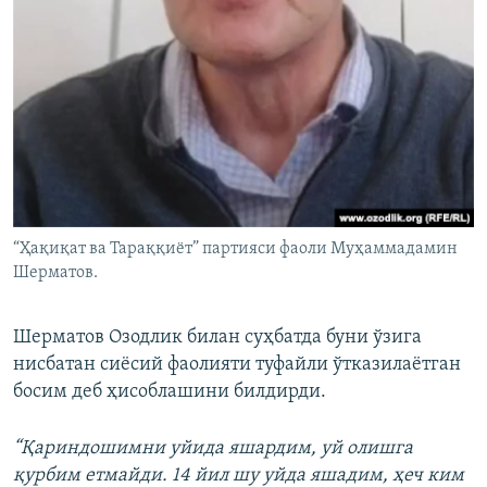
“Ҳақиқат‌ ‌ва‌ ‌Тараққиёт”‌ ‌партияси фаоли Муҳаммадамин
Шерматов.
Шерматов Озодлик билан суҳбатда буни ўзига
нисбатан сиёсий фаолияти туфайли ўтказилаётган
босим деб ҳисоблашини билдирди.
“Қариндошимни уйида яшардим, уй олишга
қурбим етмайди. 14 йил шу уйда яшадим, ҳеч ким