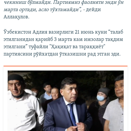
чекиниш бўлмайди. Партиямиз фаолияти энди ўн
марта ортади, асло тўхтамайди”, -
дейди
Аллақулов.
Ўзбекистон Адлия вазирлиги 21 июнь куни “талаб
этилганидан қарийб 3 марта кам имзолар тақдим
этилгани” туфайли
"Ҳақиқат ва тараққиёт"
партиясини
рўйхатдан ўтказишни рад этган эди.