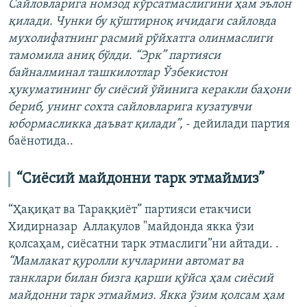
Сайловларига номзод кўрсатмаслигини ҳам эълон
қилади. Чунки бу қўштирноқ ичидаги сайловда
мухолифатнинг расмий рўйхатга олинмаслиги
тамомила аниқ бўлди. “Эрк” партияси
байналминал ташкилотлар Ўзбекистон
ҳукуматининг бу сиёсий ўйинига керакли баҳони
бериб, унинг сохта сайловларига кузатувчи
юбормасликка даъват қилади”,
- дейилади партия
баёнотида..
“Сиёсий майдонни тарк этмаймиз”
“Ҳақиқат‌ ‌ва‌ ‌Тараққиёт”‌ ‌партияси‌ етакчиси
Хидирназар ‌ Аллақулов "майдонда якка ўзи
қолсаҳам, сиёсатни тарк этмаслиги”ни айтади. .
“Мамлакат қуролли кучларини автомат ва
танклари билан бизга қарши қўйса ҳам сиёсий
майдонни тарк этмаймиз. Якка ўзим қолсам ҳам