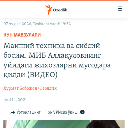
Линклар
Бош
мавзуларга
07 Avgust 2026, Toshkent vaqti: 19:52
ўтинг
OZODLIK SURISHTIRUVLARI
Асосий
КУН МАВЗУЛАРИ
OZODVIDEO
навигацияга
Маиший техника ва сиёсий
ўтинг
OZODARXIV
босим. МИБ Аллақуловнинг
Қидиришга
ўтинг
уйидаги жиҳозларни мусодара
На русском
қилди (ВИДЕО)
ИЖТИМОИЙ ТАРМОҚЛАР
Ҳурмат Бобожон/Озодлик
Iyul 14, 2021
Ўртоқлашинг
VPNсиз ўқиш
Озодлик бошқа тилларда