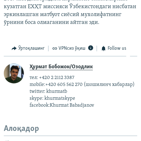
кузатган ЕХҲТ миссияси Ўзбекистондаги нисбатан
эркинлашган матбуот сиёсий мухолифатнинг
ўрнини боса олмаганини айтган эди.
Ўртоқлашинг
VPNсиз ўқиш
Follow us
Ҳурмат Бобожон/Озодлик
тел: +420 2 2112 3387
mobile:+420 605 562 270 (шошилинч хабарлар)
twitter: khurmatb
skype: khurmatskype
facebook:Khurmat Babadjanov
Алоқадор