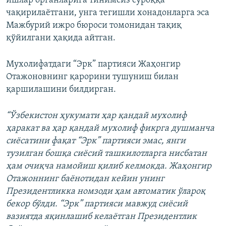
ишлар органларига тинимсиз сўроққа
чақирилаётгани, унга тегишли хонадонларга эса
Мажбурий ижро бюроси томонидан тақиқ
қўйилгани ҳақида айтган.
Мухолифатдаги “Эрк” партияси Жаҳонгир
Отажоновнинг қарорини тушуниш билан
қаршилашини билдирган.
“Ўзбекистон ҳукумати ҳар қандай мухолиф
ҳаракат ва ҳар қандай мухолиф фикрга душманча
сиёсатини фақат “Эрк” партияси эмас, янги
тузилган бошқа сиёсий ташкилотларга нисбатан
ҳам очиқча намойиш қилиб келмокда. Жаҳонгир
Отажоннинг баёнотидан кейин унинг
Президентликка номзоди ҳам автоматик ўлароқ
бекор бўлди. “Эрк” партияси мавжуд сиёсий
вазиятда яқинлашиб келаётган Президентлик