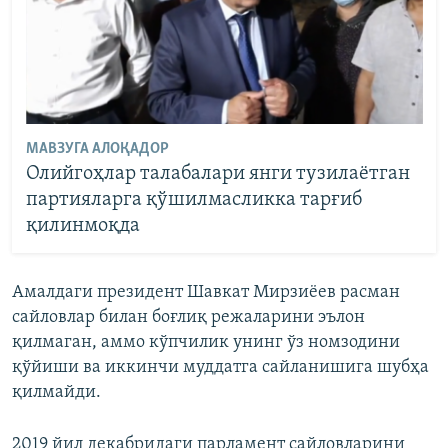
МАВЗУГА АЛОҚАДОР
Олийгоҳлар талабалари янги тузилаётган
партияларга қўшилмасликка тарғиб
қилинмоқда
Амалдаги президент Шавкат Мирзиёев расман
сайловлар билан боғлиқ режаларини эълон
қилмаган, аммо кўпчилик унинг ўз номзодини
қўйиши ва иккинчи муддатга сайланишига шубҳа
қилмайди.
2019 йил декабридаги парламент сайловларини