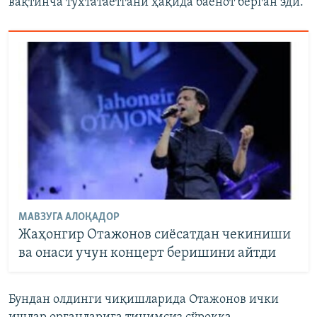
вақтинча тўхтатаётгани ҳақида баёнот берган эди.
МАВЗУГА АЛОҚАДОР
Жаҳонгир Отажонов сиёсатдан чекиниши
ва онаси учун концерт беришини айтди
Бундан олдинги чиқишларида Отажонов ички