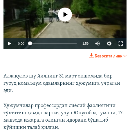
Айни дамда медиа-манба мавжуд эмас
Auto
0:00
1:59
240p
Бевосита линк
360p
Auto
240p
360p
480p
480p
Аллақулов шу йилнинг 31 март оқшомида бир
гуруҳ номаълум одамларнинг ҳужумига учраган
720p
720p
1080p
эди.
1080p
Ҳужумчилар профессордан сиёсий фаолиятини
тўхтатиш ҳамда партия учун Юнусобод тумани, 17-
мавзеда ижарага олинган идорани бўшатиб
қўйишни талаб қилган.