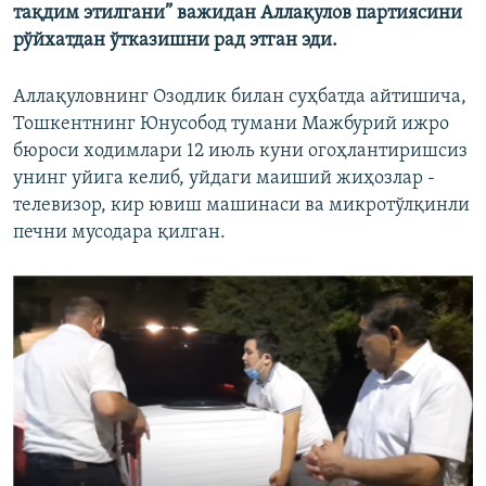
тақдим этилгани” важидан Аллақулов партиясини
рўйхатдан ўтказишни рад этган эди.
Аллақуловнинг Озодлик билан суҳбатда айтишича,
Тошкентнинг Юнусобод тумани Мажбурий ижро
бюроси ходимлари 12 июль куни огоҳлантиришсиз
унинг уйига келиб, уйдаги маиший жиҳозлар -
телевизор, кир ювиш машинаси ва микротўлқинли
печни мусодара қилган.