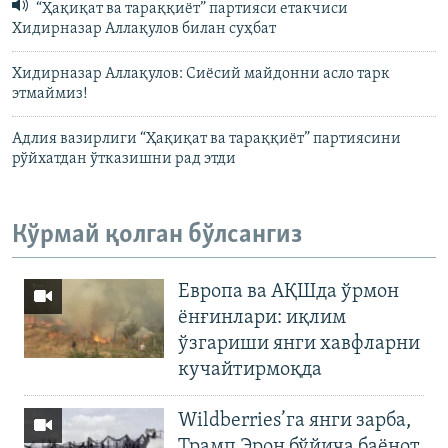
“Ҳақиқат ва тараққиёт” партияси етакчиси
Хидирназар Аллақулов билан суҳбат
Хидирназар Аллақулов: Сиёсий майдонни асло тарк
этмаймиз!
Адлия вазирлиги “Ҳақиқат ва тараққиёт” партиясини
рўйхатдан ўтказишни рад этди
Кўрмай қолган бўлсангиз
Европа ва АҚШда ўрмон
ёнғинлари: иқлим
ўзгариши янги хавфларни
кучайтирмоқда
Wildberries’га янги зарба,
Трамп Эрон бўйича баёнот