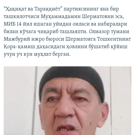
“Ҳақиқат‌ ‌ва‌ ‌Тараққиёт”‌ ‌партияси‌нинг яна бир
ташкилотчиси Муҳаммадамин Шерматовни эса,
МИБ 14 йил яшаган уйидан оиласи ва набиралари
билан кўчага чиқариб ташлаяпти. Олмазор тумани
Мажбурий ижро бюроси Шерматовга Тошкентнинг
Қора-қамиш даҳасидаги ҳовлини бўшатиб қўйиш
учун уч кун муҳлат берган.