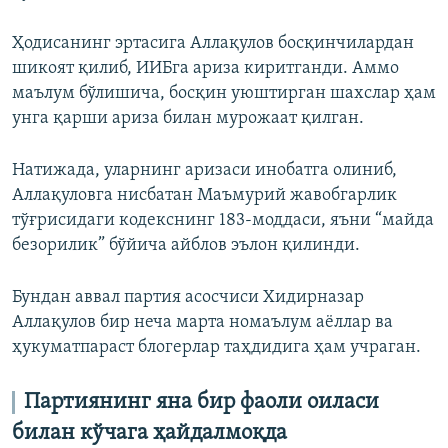
Ҳодисанинг эртасига Аллақулов босқинчилардан
шикоят қилиб, ИИБга ариза киритганди. Аммо
маълум бўлишича, босқин уюштирган шахслар ҳам
унга қарши ариза билан мурожаат қилган.
Натижада, уларнинг аризаси инобатга олиниб,
Аллақуловга нисбатан Маъмурий жавобгарлик
тўғрисидаги кодекснинг 183-моддаси, яъни “майда
безорилик” бўйича айблов эълон қилинди.
Бундан аввал партия асосчиси Хидирназар
Аллақулов бир неча марта номаълум аёллар ва
ҳукуматпараст блогерлар таҳдидига ҳам учраган.
Партиянинг яна бир фаоли оиласи
билан кўчага ҳайдалмоқда