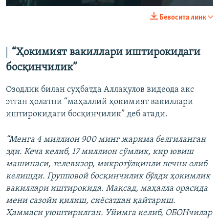
240p
Бевосита линк
360p
Auto
240p
360p
480p
480p
“Ҳокимият вакиллари иштирокидаги
720p
босқинчилик”
720p
1080p
1080p
Озодлик билан суҳбатда Аллақулов видеода акс
этган ҳолатни “маҳаллий ҳокимият вакиллари
иштирокидаги босқинчилик” деб атади.
“Менга 4 миллион 900 минг жарима белгиланган
эди. Кеча келиб, 17 миллион сўмлик, кир ювиш
машинаси, телевизор, микротўлқинли печни олиб
келишди. Групповой босқинчилик бўлди ҳокимлик
вакиллари иштирокида. Мақсад, маҳалла орасида
мени сазойи қилиш, сиёсатдан қайтариш.
Ҳаммаси уюштирилган. Уйимга келиб, ОБОНчилар