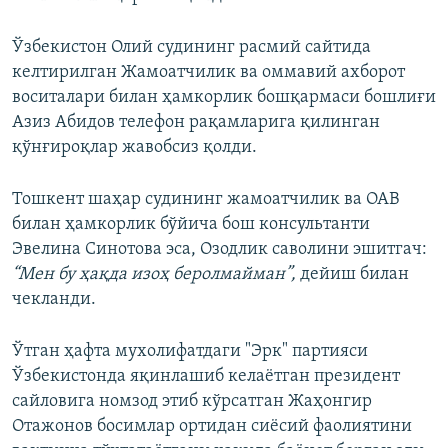
Ўзбекистон Олий судининг расмий сайтида
келтирилган Жамоатчилик ва оммавий ахборот
воситалари билан ҳамкорлик бошқармаси бошлиғи
Азиз Абидов телефон рақамларига қилинган
қўнғироқлар жавобсиз қолди.
Тошкент шаҳар судининг жамоатчилик ва ОАВ
билан ҳамкорлик бўйича бош консультанти
Эвелина Синотова эса, Озодлик саволини эшитгач:
“Мен бу ҳақда изоҳ беролмайман”,
дейиш билан
чекланди.
Ўтган ҳафта мухолифатдаги "Эрк" партияси
Ўзбекистонда яқинлашиб келаётган президент
сайловига номзод этиб кўрсатган Жаҳонгир
Отажонов босимлар ортидан сиёсий фаолиятини