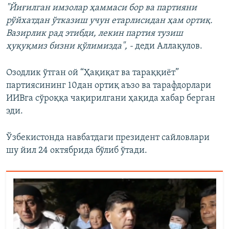
"Йиғилган имзолар ҳаммаси бор ва партияни
рўйхатдан ўтказиш учун етарлисидан ҳам ортиқ.
Вазирлик рад этибди, лекин партия тузиш
ҳуқуқмиз бизни қўлимизда", -
деди Аллақулов.
Озодлик ўтган ой “Ҳақиқат ва тараққиёт”
партиясининг 10дан ортиқ аъзо ва тарафдорлари
ИИВга сўроққа чақирилгани ҳақида хабар берган
эди.
Ўзбекистонда навбатдаги президент сайловлари
шу йил 24 октябрида бўлиб ўтади.