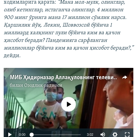
ходимларига қарата:
“Мана мол-мулк, олинглар,
олиб кетинглар, истаганча олинглар. 4 миллион
900 минг ўрнига мана 17 миллион сўмлик нарса.
Қаршилик йўқ. Лекин, Шоввозсой бўйича 1
миллиард халқнинг пули бўйича ким ва қачон
ҳисобот беради? Пандемияга сарфланган
миллионлар бўйича ким ва қачон ҳисобот беради?,”
дейди.
МИБ Ҳидирназар Аллақуловнинг телевизори, кирювиш машинаси, микротўлқинли печини мусодара қилди
билан
Озодлик радиоси
Айни дамда медиа-манба мавжуд эмас
Auto
0:00
3:02