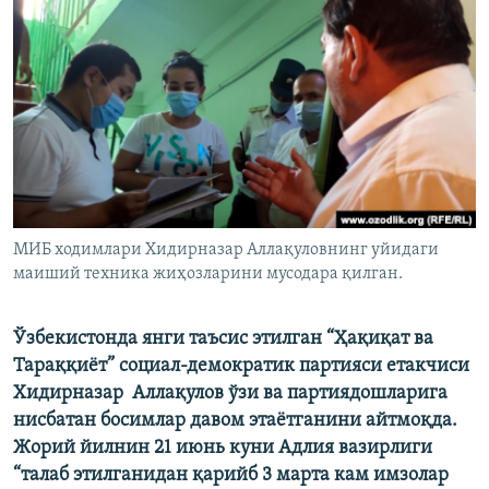
МИБ ходимлари Хидирназар Аллақуловнинг уйидаги
маиший техника жиҳозларини мусодара қилган.
Ўзбекистонда янги таъсис этилган “Ҳақиқат‌ ‌ва‌
‌Тараққиёт”‌
социал-демократик
‌партияси‌ ‌етакчиси
Хидирназар ‌ Аллақулов ўзи ва партиядошларига
нисбатан
босимлар давом этаётганини айтмоқда.
Жорий йилнин 21 июнь куни Адлия вазирлиги
“талаб этилганидан қарийб 3 марта кам имзолар