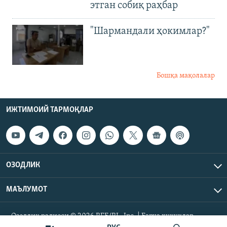
этган собиқ раҳбар
"Шармандали ҳокимлар?"
Бошқа мақолалар
ИЖТИМОИЙ ТАРМОҚЛАР
ОЗОДЛИК
МАЪЛУМОТ
Озодлик радиоси © 2026 RFE/RL, Inc. | Барча ҳуқуқлар
ҳимояланган.