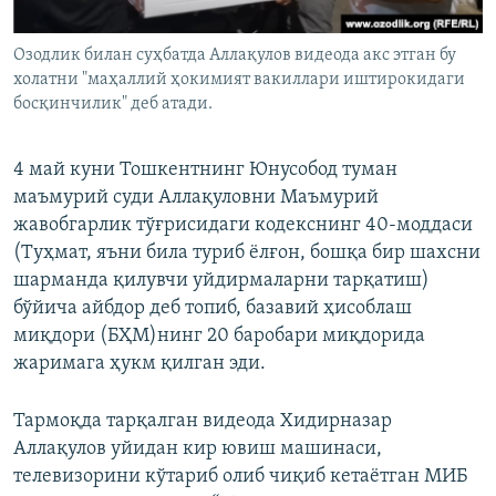
Озодлик билан суҳбатда Аллақулов видеода акс этган бу
холатни "маҳаллий ҳокимият вакиллари иштирокидаги
босқинчилик" деб атади.
4 май куни Тошкентнинг Юнусобод туман
маъмурий суди ‌Аллақуловни Маъмурий
жавобгарлик тўғрисидаги кодекснинг 40-моддаси
(Туҳмат, яъни била туриб ёлғон, бошқа бир шахсни
шарманда қилувчи уйдирмаларни тарқатиш) ‌
‌бўйича айбдор деб топиб, базавий ҳисоблаш
миқдори (БҲМ)нинг 20 баробари миқдорида
жаримага ҳукм қилган эди.
Тармоқда тарқалган видеода Хидирназар
Аллақулов уйидан кир ювиш машинаси,
телевизорини кўтариб олиб чиқиб кетаётган МИБ