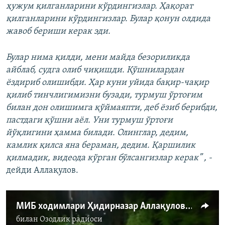
ҳужум қилганларини кўрдингизлар. Ҳақорат
қилганларини кўрдингизлар. Булар қонун олдида
жавоб бериши керак эди.
Булар нима қилди, мени майда безориликда
айблаб, судга олиб чиқишди. Қўшнилардан
ёздириб олишибди. Ҳар куни уйида бақир-чақир
қилиб тинчлигимизни бузади, турмуш ўртоғим
билан дон олишимга қўймаяпти, деб ёзиб берибди,
пастдаги қўшни аёл. Уни турмуш ўртоғи
йўқлигини ҳамма билади. Олинглар, дедим,
камлик қилса яна бераман, дедим. Қаршилик
қилмадик, видеода кўрган бўлсангизлар керак” , -
дейди Аллақулов.
МИБ ходимлари Ҳидирназар Аллақуловнинг уйидан маиший техникасини олиб чиқиб кетмоқда
билан
Озодлик радиоси