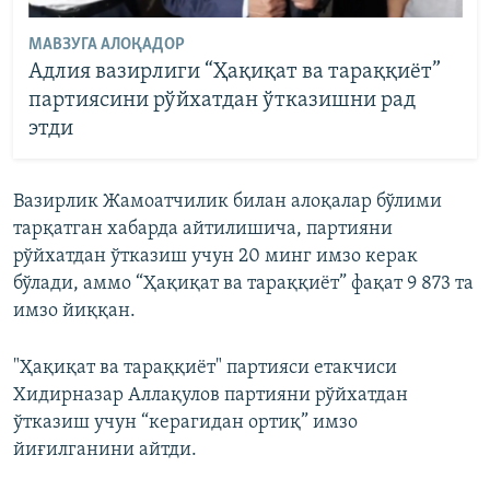
МАВЗУГА АЛОҚАДОР
Адлия вазирлиги “Ҳақиқат ва тараққиёт”
партиясини рўйхатдан ўтказишни рад
этди
Вазирлик Жамоатчилик билан алоқалар бўлими
тарқатган хабарда айтилишича, партияни
рўйхатдан ўтказиш учун 20 минг имзо керак
бўлади, аммо “Ҳақиқат ва тараққиёт” фақат 9 873 та
имзо йиққан.
"Ҳақиқат ва тараққиёт" партияси етакчиси
Хидирназар Аллақулов партияни рўйхатдан
ўтказиш учун “керагидан ортиқ” имзо
йиғилганини айтди.