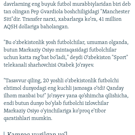
davrlarning eng buyuk futbol murabbiylaridan biri deb
tan olingan Pep Gvardiola boshchiligidagi "Manchester
Siti"dir. Transfer narxi, xabarlarga ko‘ra, 41 million
AQSH dollariga baholangan.
"Bu o‘zbekistonlik yosh futbolchilar, umuman olganda,
butun Markaziy Osiyo mintaqasidagi futbolchilar
uchun katta rag‘bat bo‘ladi," deydi O‘zbekiston "Sport"
telekanali sharhovchisi Otabek Jo‘rayev.
"Tasavvur qiling, 20 yoshli o‘zbekistonlik futbolchi
ehtimol dunyodagi eng kuchli jamoaga o‘tdi! Qanday
ilhom manbai bu!" Jo‘rayev yana qo‘shimcha qilishicha,
endi butun dunyo bo‘ylab futbolchi izlovchilar
Markaziy Osiyo o‘yinchilariga ko‘proq e’tibor
qaratishlari mumkin.