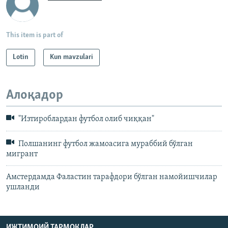
This item is part of
Lotin
Kun mavzulari
Алоқадор
"Изтироблардан футбол олиб чиққан"
Полшанинг футбол жамоасига мураббий бўлган
мигрант
Амстердамда Фаластин тарафдори бўлган намойишчилар
ушланди
ИЖТИМОИЙ ТАРМОҚЛАР