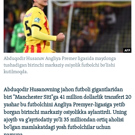
Abduqodir Husanov Angliya Premer ligasida maydonga
tushadigan birinchi markaziy osiyolik futbolchi bo‘lishi
kutilmoqda.
Abduqodir Husanovning jahon futboli gigantlaridan
biri "Manchester Siti"ga 41 million dollarlik transferi 20
yashar bu futbolchini Angliya Premyer-ligasiga yetib
borgan birinchi markaziy osiyolikka aylantirdi. Uning
ajoyib va g‘ayriodatiy yo‘li 35 milliondan ortiq aholisi
bo‘lgan mamlakatdagi yosh futbolchilar uchun