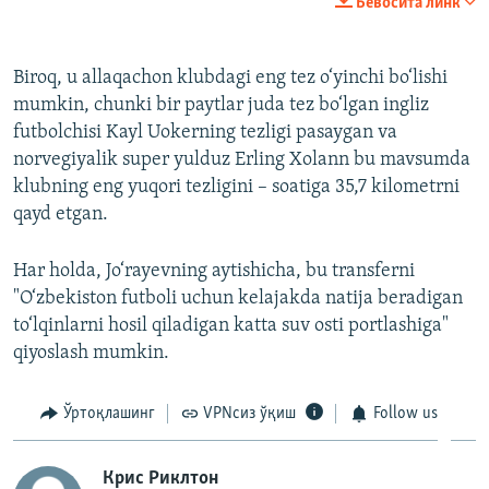
Бевосита линк
360p
Auto
240p
360p
480p
480p
Biroq, u allaqachon klubdagi eng tez o‘yinchi bo‘lishi
mumkin, chunki bir paytlar juda tez bo‘lgan ingliz
720p
720p
1080p
futbolchisi Kayl Uokerning tezligi pasaygan va
1080p
norvegiyalik super yulduz Erling Xolann bu mavsumda
klubning eng yuqori tezligini – soatiga 35,7 kilometrni
qayd etgan.
Har holda, Jo‘rayevning aytishicha, bu transferni
"O‘zbekiston futboli uchun kelajakda natija beradigan
to‘lqinlarni hosil qiladigan katta suv osti portlashiga"
qiyoslash mumkin.
Ўртоқлашинг
VPNсиз ўқиш
Follow us
Крис Риклтон