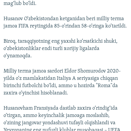
mag‘lub bo‘ldi.
Husanov O‘zbekistondan ketganidan beri milliy terma
jamoa FIFA reytingida 85-o‘rindan 58-o‘ringa ko‘tarildi.
Biroq, taraqqiyotning eng yaxshi ko‘rsatkichi shuki,
o‘zbekistonliklar endi turli xorijiy ligalarda
o‘ynamoqda.
Milliy terma jamoa sardori Eldor Shomurodov 2020-
yilda o‘z mamlakatidan Italiya A seriyasiga chiqqan
birinchi futbolchi bo‘ldi, ammo u hozirda "Roma"da
zaxira o‘yinchisi hisoblanadi.
Husanovham Fransiyada dastlab zaxira o‘rindig‘ida
o‘tirgan, ammo keyinchalik jamoaga moslashib,
o‘zining jangovar yondashuvi tufayli olqishlandi va
Yevropaning eng nufuzli klublar musobaqasi – UEFA