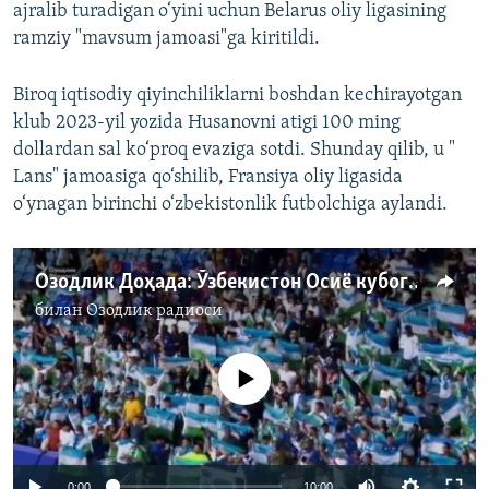
ajralib turadigan o‘yini uchun Belarus oliy ligasining
ramziy "mavsum jamoasi"ga kiritildi.
Biroq iqtisodiy qiyinchiliklarni boshdan kechirayotgan
klub 2023-yil yozida Husanovni atigi 100 ming
dollardan sal ko‘proq evaziga sotdi. Shunday qilib, u "
Lans" jamoasiga qo‘shilib, Fransiya oliy ligasida
o‘ynagan birinchi o‘zbekistonlik futbolchiga aylandi.
Озодлик Доҳада: Ўзбекистон Осиё кубогининг плей-оффига чиқди
билан
Озодлик радиоси
Айни дамда медиа-манба мавжуд эмас
Auto
0:00
10:00