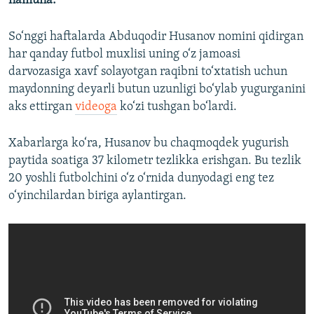
namuna.
So‘nggi haftalarda Abduqodir Husanov nomini qidirgan
har qanday futbol muxlisi uning o‘z jamoasi
darvozasiga xavf solayotgan raqibni to‘xtatish uchun
maydonning deyarli butun uzunligi bo‘ylab yugurganini
aks ettirgan
videoga
ko‘zi tushgan bo‘lardi.
Xabarlarga ko‘ra, Husanov bu chaqmoqdek yugurish
paytida soatiga 37 kilometr tezlikka erishgan. Bu tezlik
20 yoshli futbolchini o‘z o‘rnida dunyodagi eng tez
o‘yinchilardan biriga aylantirgan.