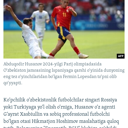
Abduqodir Husanov 2024-yilgi Parij olimpiadasida
O‘zbekiston jamoasining Ispaniyaga qarshi o‘yinida dunyoning
eng tez o‘yinchilaridan bo‘lgan Fermin Lopesdan to‘pni olib
qo‘yyapti.
Ko‘pchilik o‘zbekistonlik futbolchilar singari Rossiya
yoki Turkiyaga yo‘l olish o‘rniga, Husanov o‘z agenti
G‘ayrat Xasbiullin va sobiq professional futbolchi
bo‘lgan otasi Hikmatjon Hoshimov maslahatiga quloq