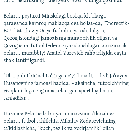
tutib, Belarusning "Energetik-BGU" klubiga qo‘shildi.
Belarus poytaxti Minskdagi boshqa klublarga
qaraganda kamroq mablaqqa ega bo‘lsa-da, "Energetik-
BGU" Markaziy Osiyo futbolini yaxshi bilgan,
Qozog‘istondagi jamoalarga murabbiylik qilgan va
Qozog‘iston futbol federatsiyasida ishlagan xarizmatik
belarus murabbiyi Anatol Yurevich rahbarligida qayta
shakllantirilgandi.
"Ular pulni birinchi o‘ringa qo‘yishmadi, – dedi Jo‘rayev
Husanovning jamoasi haqida, – aksincha, futbolchining
rivojlanishiga eng mos keladigan sport loyihasini
tanladilar".
Husanov Belarusda bir yarim mavsum o‘tkazdi va
belarus futbol tahlilchisi Mikalay Xodasevichning
ta’kidlashicha, "kuch, tezlik va xotirjamlik" bilan