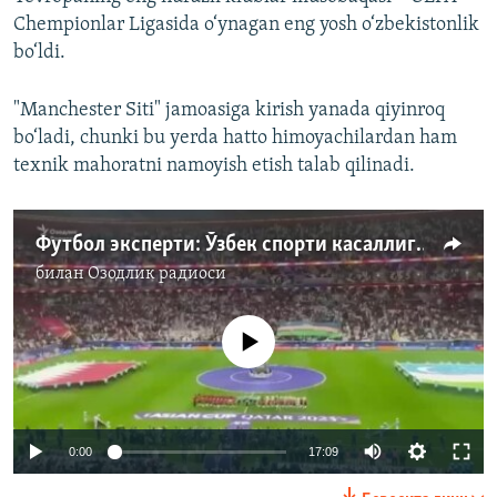
Chempionlar Ligasida o‘ynagan eng yosh o‘zbekistonlik
bo‘ldi.
"Manchester Siti" jamoasiga kirish yanada qiyinroq
bo‘ladi, chunki bu yerda hatto himoyachilardan ham
texnik mahoratni namoyish etish talab qilinadi.
Футбол эксперти: Ўзбек спорти касаллиги юқоридан бошланган
билан
Озодлик радиоси
Айни дамда медиа-манба мавжуд эмас
Auto
0:00
17:09
240p