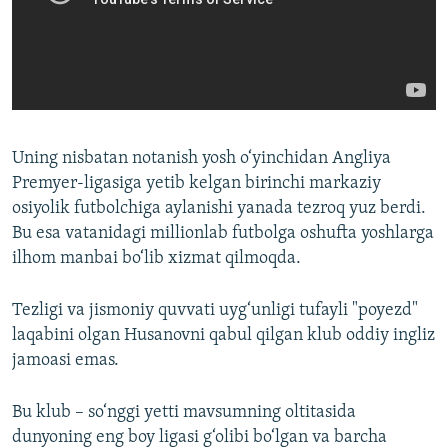
Uning nisbatan notanish yosh o‘yinchidan Angliya
Premyer-ligasiga yetib kelgan birinchi markaziy
osiyolik futbolchiga aylanishi yanada tezroq yuz berdi.
Bu esa vatanidagi millionlab futbolga oshufta yoshlarga
ilhom manbai bo‘lib xizmat qilmoqda.
Tezligi va jismoniy quvvati uyg‘unligi tufayli "poyezd"
laqabini olgan Husanovni qabul qilgan klub oddiy ingliz
jamoasi emas.
Bu klub – so‘nggi yetti mavsumning oltitasida
dunyoning eng boy ligasi g‘olibi bo‘lgan va barcha