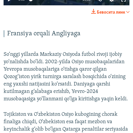
240p
Бевосита линк
360p
Auto
240p
360p
480p
480p
Fransiya orqali Angliyaga
720p
720p
1080p
1080p
So‘nggi yillarda Markaziy Osiyoda futbol rivoji ijobiy
yo‘nalishda bo‘ldi. 2002-yilda Osiyo musobaqalaridan
Yevropa musobaqalariga o‘tishga qaror qilgan
Qozog‘iston yirik turnirga saralash bosqichida o‘zining
eng yaxshi natijasini ko‘rsatdi. Daniyaga qarshi
kutilmagan g‘alabaga erishib, Yevro-2024
musobaqasiga yo‘llanmani qo‘lga kiritishga yaqin keldi.
Tojikiston va O‘zbekiston Osiyo kubogining chorak
finaliga chiqdi, O‘zbekiston esa faqat mezbon va
keyinchalik g‘olib bo‘lgan Qatarga penaltilar seriyasida