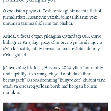
Kamroq yurilgan yo‘l
O‘zbekiston poytaxti Toshkentdagi bir nechta futbol
jurnalistlari Husanovni yaxshi bilmasliklarini yoki
umuman tanimasliklarini tan olishdi.
Aslida, u faqat o‘tgan yildagina Qatardagi OFK Osiyo
kubogi va Parijdagi yozgi Olimpiya o‘yinlarida ajoyib
o‘yin ko‘rsatib, milliy terma jamoa tarkibida doimiy
o‘rin egalladi.
Jo‘rayevning fikricha, Husanov 2022-yilda "murabbiy
unda qobiliyat ko‘rmagach yoki alohida e’tibor
bermagach" O‘zbekistonning "Bunyodkor" klubini tark
etadi va qisqaroq yo‘ldan borib naf ko‘rgan bo‘lishi
mumkin.