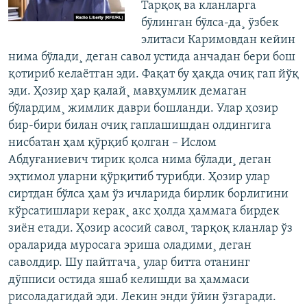
Тарқоқ ва кланларга
бўлинган бўлса-да¸ ўзбек
элитаси Каримовдан кейин
нима бўлади¸ деган савол устида анчадан бери бош
қотириб келаëтган эди. Фақат бу ҳақда очиқ гап йўқ
эди. Ҳозир ҳар қалай¸ мавҳумлик демаган
бўлардим¸ жимлик даври бошланди. Улар ҳозир
бир-бири билан очиқ гаплашишдан олдингига
нисбатан ҳам қўрқиб қолган – Ислом
Абдуғаниевич тирик қолса нима бўлади¸ деган
эҳтимол уларни қўрқитиб турибди. Ҳозир улар
сиртдан бўлса ҳам ўз ичларида бирлик борлигини
кўрсатишлари керак¸ акс ҳолда ҳаммага бирдек
зиëн етади. Ҳозир асосий савол¸ тарқоқ кланлар ўз
ораларида муросага эриша оладими¸ деган
саволдир. Шу пайтгача¸ улар битта отанинг
дўпписи остида яшаб келишди ва ҳаммаси
рисоладагидай эди. Лекин энди ўйин ўзгаради.