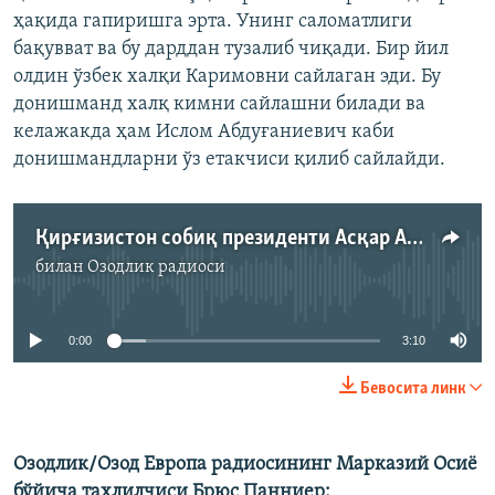
ҳақида гапиришга эрта. Унинг саломатлиги
бақувват ва бу дарддан тузалиб чиқади. Бир йил
олдин ўзбек халқи Каримовни сайлаган эди. Бу
донишманд халқ кимни сайлашни билади ва
келажакда ҳам Ислом Абдуғаниевич каби
донишмандларни ўз етакчиси қилиб сайлайди.
Қирғизистон собиқ президенти Асқар Ақаев
билан
Озодлик радиоси
Айни дамда медиа-манба мавжуд эмас
0:00
3:10
Бевосита линк
Озодлик/Озод Европа радиосининг Марказий Осиë
бўйича таҳлилчиси Брюс Панниер: