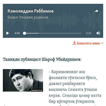
Камолиддин Раббимов
билан
Озодлик радиоси
Айни дамда медиа-манба мавжуд эмас
0:00
2:12
Бевосита линк
Таниқли публицист Шароф Убайдуллаев:
- Каримовнинг иш
фаолияти тўхтаган бўлса¸
давлат раҳбарлиги
вақтинча Сенатга ўтиши
керак. Сенатда ҳозир катта
бир қўғирчоқ ўтирипти.