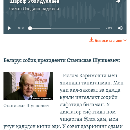
Шароф Убайдуллаев
билан
Озодлик радиоси
Айни дамда медиа-манба мавжуд эмас
0:00
2:03
Бевосита линк
Беларус собиқ президенти Станислав Шушкевич:
- Ислом Каримовни мен
яқиндан таниганман. Мен
уни ақл-заковат ва ҳамда
кучли интеллект соҳиби
сифатида биламан. У
Станислав Шушкевич
диктатор сифатида ном
чиқарган бўлса ҳам, мен
учун қадрдон киши эди. У совет даврининг одами