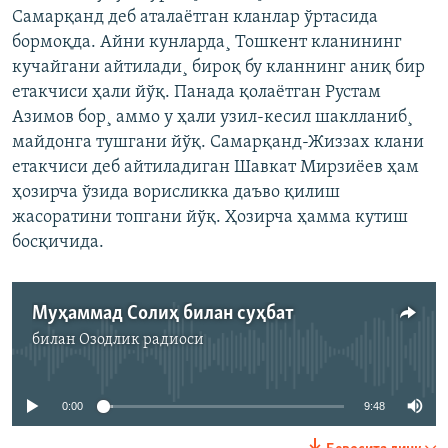
Самарқанд деб аталаëтган кланлар ўртасида
бормоқда. Айни кунларда¸ Тошкент кланининг
кучайгани айтилади¸ бироқ бу кланнинг аниқ бир
етакчиси ҳали йўқ. Панада қолаëтган Рустам
Азимов бор¸ аммо у ҳали узил-кесил шаклланиб¸
майдонга тушгани йўқ. Самарқанд-Жиззах клани
етакчиси деб айтиладиган Шавкат Мирзиëев ҳам
ҳозирча ўзида ворисликка даъво қилиш
жасоратини топгани йўқ. Ҳозирча ҳамма кутиш
босқичида.
Муҳаммад Солиҳ билан суҳбат
билан
Озодлик радиоси
Айни дамда медиа-манба мавжуд эмас
0:00
9:48