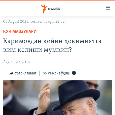
Линклар
Бош
мавзуларга
06 Avgust 2026, Toshkent vaqti: 22:52
ўтинг
OZODLIK SURISHTIRUVLARI
Асосий
КУН МАВЗУЛАРИ
OZODVIDEO
навигацияга
Каримовдан кейин ҳокимиятга
ўтинг
OZODARXIV
ким келиши мумкин?
Қидиришга
ўтинг
На русском
Avgust 29, 2016
ИЖТИМОИЙ ТАРМОҚЛАР
Ўртоқлашинг
VPNсиз ўқиш
Озодлик бошқа тилларда