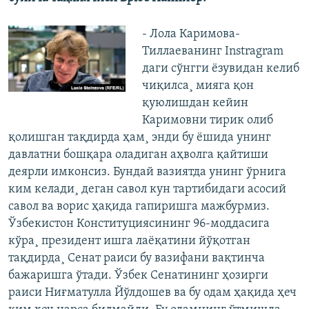
- Лола Каримова-
Тиллаеванинг Instragram
даги сўнгги ëзувидан келиб
чиқилса¸ мияга қон
қуюлишдан кейин
Каримовни тирик олиб
қолишган тақдирда ҳам¸ энди бу ëшида унинг
давлатни бошқара оладиган аҳволга қайтиши
деярли имконсиз. Бундай вазиятда унинг ўрнига
ким келади¸ деган савол кун тартибидаги асосий
савол ва ворис ҳақида гапиришга мажбурмиз.
Ўзбекистон Конституциясининг 96-моддасига
кўра¸ президент ишга лаëқатини йўқотган
тақдирда¸ Сенат раиси бу вазифани вақтинча
бажаришга ўтади. Ўзбек Сенатининг ҳозирги
раиси Ниғматулла Йўлдошев ва бу одам ҳақида ҳеч