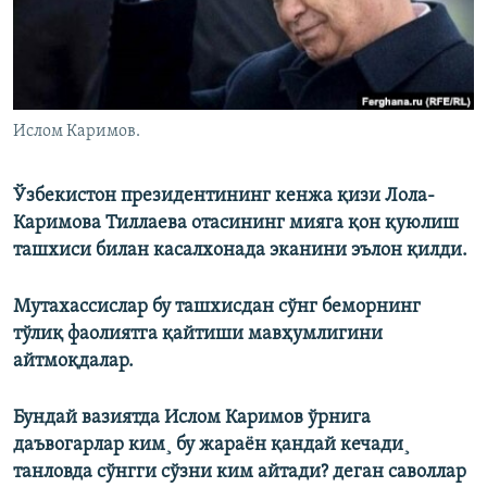
Ислом Каримов.
Ўзбекистон президентининг кенжа қизи Лола-
Каримова Тиллаева отасининг мияга қон қуюлиш
ташхиси билан касалхонада эканини эълон қилди.
Мутахассислар бу ташхисдан сўнг беморнинг
тўлиқ фаолиятга қайтиши мавҳумлигини
айтмоқдалар.
Бундай вазиятда Ислом Каримов ўрнига
даъвогарлар ким¸ бу жараëн қандай кечади¸
танловда сўнгги сўзни ким айтади? деган саволлар