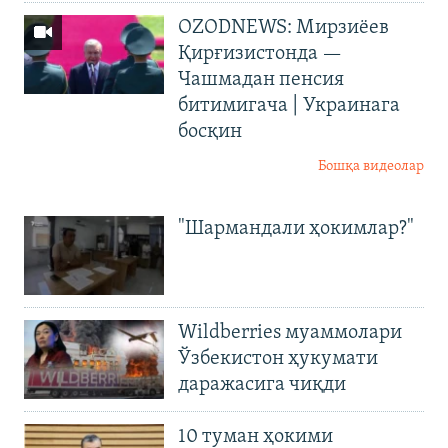
OZODNEWS: Мирзиёев
Қирғизистонда —
Чашмадан пенсия
битимигача | Украинага
босқин
Бошқа видеолар
"Шармандали ҳокимлар?"
Wildberries муаммолари
Ўзбекистон ҳукумати
даражасига чиқди
10 туман ҳокими