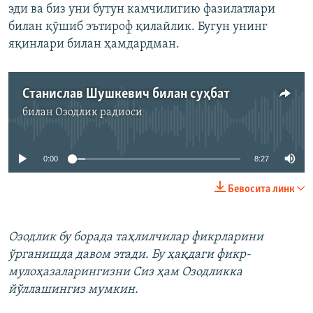
эди ва биз уни бутун камчилигию фазилатлари
билан қўшиб эътироф қилайлик. Бугун унинг
яқинлари билан ҳамдардман.
Станислав Шушкевич билан суҳбат
билан
Озодлик радиоси
Айни дамда медиа-манба мавжуд эмас
0:00
8:27
Бевосита линк
Озодлик бу борада таҳлилчилар фикрларини
ўрганишда давом этади. Бу ҳақдаги фикр-
мулоҳазаларингизни Сиз ҳам Озодликка
йўллашингиз мумкин.