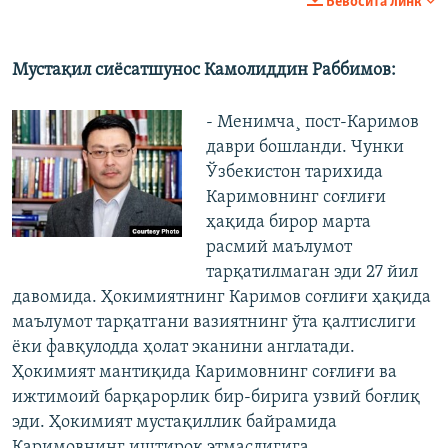
Бевосита линк
Мустақил сиëсатшунос Камолиддин Раббимов:
- Менимча¸ пост-Каримов
даври бошланди. Чунки
Ўзбекистон тарихида
Каримовнинг соғлиғи
ҳақида бирор марта
расмий маълумот
тарқатилмаган эди 27 йил
давомида. Ҳокимиятнинг Каримов соғлиғи ҳақида
маълумот тарқатгани вазиятнинг ўта қалтислиги
ëки фавқулодда ҳолат эканини англатади.
Ҳокимият мантиқида Каримовнинг соғлиғи ва
ижтимоий барқарорлик бир-бирига узвий боғлиқ
эди. Ҳокимият мустақиллик байрамида
Каримовнинг иштирок этмаслигига