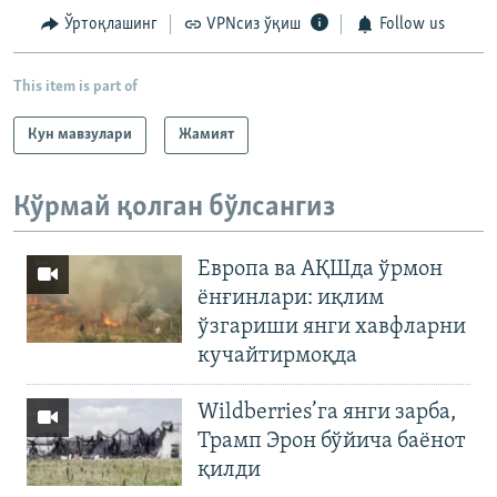
Ўртоқлашинг
VPNсиз ўқиш
Follow us
This item is part of
Кун мавзулари
Жамият
Кўрмай қолган бўлсангиз
Европа ва АҚШда ўрмон
ёнғинлари: иқлим
ўзгариши янги хавфларни
кучайтирмоқда
Wildberries’га янги зарба,
Трамп Эрон бўйича баёнот
қилди