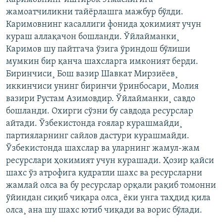
жамоатчиликни тайëрлашга мажбур бўлди.
Каримовнинг касаллиги фонида ҳокимият учун
кураш аллақачон бошланди. Ўйлайманки¸
Каримов шу пайтгача ўзига ўриндош бўлиши
мумкин бир қанча шахсларга имконият берди.
Биринчиси¸ Бош вазир Шавкат Мирзиëев¸
иккинчиси унинг биринчи ўринбосари¸ Молия
вазири Рустам Азимовдир. Ўйлайманки¸ савдо
бошланди. Охирги сўзни бу савдода ресурслар
айтади. Ўзбекистонда ғоялар курашмайди¸
партияларнинг сайлов дастури курашмайди.
Ўзбекистонда шахслар ва уларнинг жамул-жам
ресурслари ҳокимият учун курашади. Ҳозир қайси
шахс ўз атрофига қудратли шахс ва ресурсларни
жамлай олса ва бу ресурслар орқали рақиб томонни
ўйиндан сиқиб чиқара олса¸ ëки унга таҳдид қила
олса¸ ана шу шахс ютиб чиқади ва ворис бўлади.