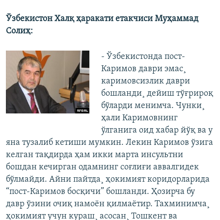
Ўзбекистон Халқ ҳаракати етакчиси Муҳаммад
Солиҳ:
- Ўзбекистонда пост-
Каримов даври эмас¸
каримовсизлик даври
бошланди¸ дейиш тўғрироқ
бўларди менимча. Чунки¸
ҳали Каримовнинг
ўлганига оид хабар йўқ ва у
яна тузалиб кетиши мумкин. Лекин Каримов ўзига
келган тақдирда ҳам икки марта инсультни
бошдан кечирган одамнинг соғлиғи аввалгидек
бўлмайди. Айни пайтда¸ ҳокимият коридорларида
“пост-Каримов босқичи” бошланди. Ҳозирча бу
давр ўзини очиқ намоëн қилмаëтир. Тахминимча¸
ҳокимият учун кураш¸ асосан¸ Тошкент ва