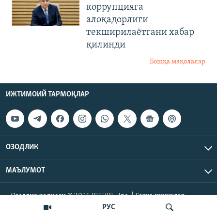
коррупцияга
алоқадорлиги
текширилаётгани хабар
қилинди
Бошқа мақолалар
ИЖТИМОИЙ ТАРМОҚЛАР
ОЗОДЛИК
МАЪЛУМОТ
Озодлик радиоси © 2026 RFE/RL, Inc. | Барча ҳуқуқлар
ҳимояланган.
РУС