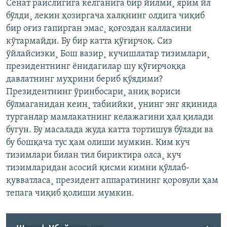
Сенат раислигига келганига бир йилми¸ ярим йл
бўлди¸ лекин ҳозиргача халқнинг олдига чиқиб
бир оғиз гапирган эмас¸ қоғоздан калласини
кўтармайди. Бу бир катта қўғирчоқ. Сиз
ўйлайсизки¸ Бош вазир¸ кучишлатар тизимлари¸
президентнинг ëнидагилар шу қўғирчоққа
давлатнинг муҳрини бериб қўядими?
Президентнинг ўринбосари¸ аниқ вориси
бўлмаганидан кеин¸ табиийки¸ унинг энг яқинида
турганлар мамлакатнинг келажагини ҳал қилади
бугун. Бу масалада жуда катта тортишув бўлади ва
бу бошқача тус ҳам олиши мумкин. Ким куч
тизимлари билан тил бириктира олса¸ куч
тизимларидан асосий қисми кимни қўллаб-
қувватласа¸ президент аппаратининг қоровули ҳам
тепага чиқиб қолиши мумкин.