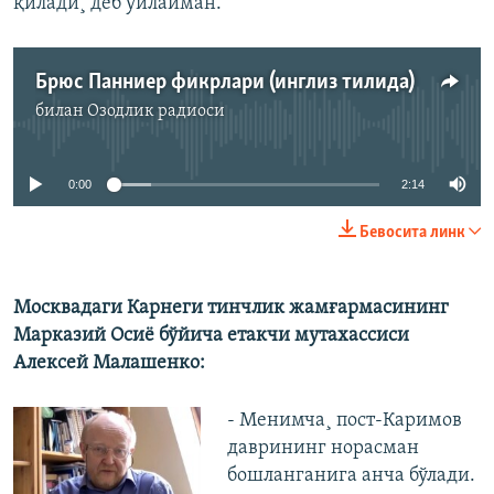
қилади¸ деб ўйлайман.
Брюс Панниер фикрлари (инглиз тилида)
билан
Озодлик радиоси
Айни дамда медиа-манба мавжуд эмас
0:00
2:14
Бевосита линк
Москвадаги Карнеги тинчлик жамғармасининг
Марказий Осиë бўйича етакчи мутахассиси
Алексей Малашенко:
- Менимча¸ пост-Каримов
даврининг норасман
бошланганига анча бўлади.