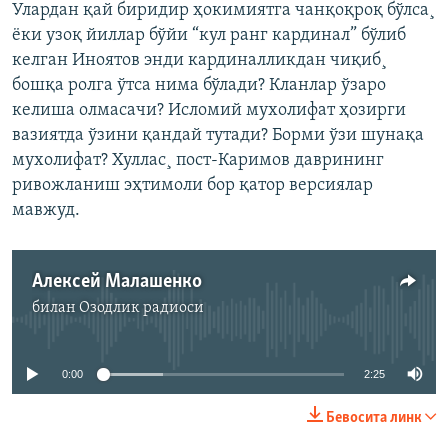
Улардан қай биридир ҳокимиятга чанқоқроқ бўлса¸
ëки узоқ йиллар бўйи “кул ранг кардинал” бўлиб
келган Иноятов энди кардиналликдан чиқиб¸
бошқа ролга ўтса нима бўлади? Кланлар ўзаро
келиша олмасачи? Исломий мухолифат ҳозирги
вазиятда ўзини қандай тутади? Борми ўзи шунақа
мухолифат? Хуллас¸ пост-Каримов даврининг
ривожланиш эҳтимоли бор қатор версиялар
мавжуд.
Алексей Малашенко
билан
Озодлик радиоси
Айни дамда медиа-манба мавжуд эмас
0:00
2:25
Бевосита линк