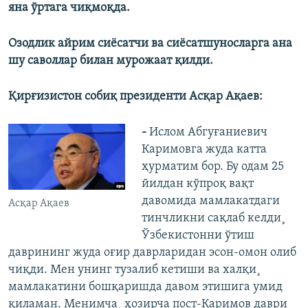
яна ўртага чиқмоқда.
Озодлик айрим сиëсатчи ва сиëсатшуносларга ана
шу саволлар билан мурожаат қилди.
Қирғизистон собиқ президенти Асқар Ақаев:
-
Ислом Абгуғаниевич
Каримовга жуда катта
ҳурматим бор. Бу одам 25
йилдан кўпроқ вақт
давомида мамлакатдаги
Асқар Ақаев
тинчликни сақлаб келди¸
Ўзбекистонни ўтиш
даврининг жуда оғир даврларидан эсон-омон олиб
чиқди. Мен унинг тузалиб кетиши ва халқи¸
мамлакатини бошқаришда давом этишига умид
қиламан. Менимча¸ ҳозирча пост-Каримов даври