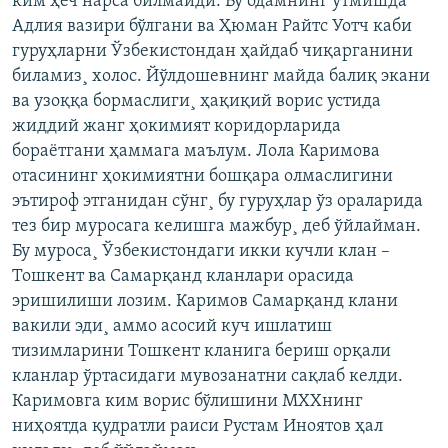
ким ҳеч нарса билмайди. Бу одамнинг ўтмишда
Адлия вазири бўлгани ва Ҳюман Райтс Уотч каби
гуруҳларни Ўзбекистондан ҳайдаб чиқарганини
биламиз¸ холос. Йўлдошевнинг майда балиқ экани
ва узоққа бормаслиги¸ ҳақиқий ворис устида
жиддий жанг ҳокимият коридорларида
бораëтгани ҳаммага маълум. Лола Каримова
отасининг ҳокимиятни бошқара олмаслигини
эътироф этганидан сўнг¸ бу гуруҳлар ўз ораларида
тез бир муросага келишга мажбур¸ деб ўйлайман.
Бу муроса¸ Ўзбекистондаги икки кучли клан –
Тошкент ва Самарқанд кланлари орасида
эришилиши лозим. Каримов Самарқанд клани
вакили эди¸ аммо асосий куч ишлатиш
тизимларини Тошкент кланига бериш орқали
кланлар ўртасидаги мувозанатни сақлаб келди.
Каримовга ким ворис бўлишини МХХнинг
ниҳоятда қудратли раиси Рустам Иноятов ҳал