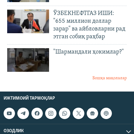
ЎЗБЕКНЕФТГАЗ ИШИ:
"655 миллион доллар
зарар" ва айбловларни рад
этган собиқ раҳбар
"Шармандали ҳокимлар?"
Бошқа мақолалар
ИЖТИМОИЙ ТАРМОҚЛАР
ОЗОДЛИК