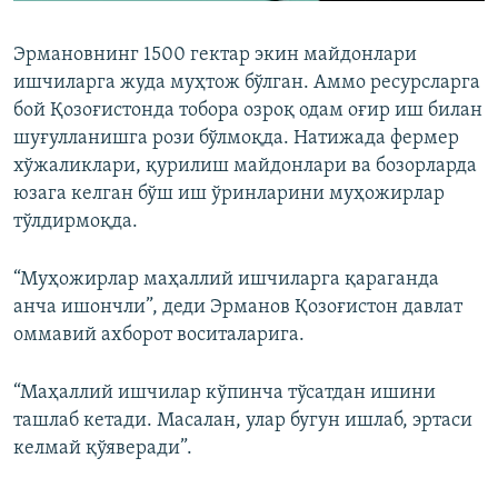
Эрмановнинг 1500 гектар экин майдонлари
ишчиларга жуда муҳтож бўлган. Аммо ресурсларга
бой Қозоғистонда тобора озроқ одам оғир иш билан
шуғулланишга рози бўлмоқда. Натижада фермер
хўжаликлари, қурилиш майдонлари ва бозорларда
юзага келган бўш иш ўринларини муҳожирлар
тўлдирмоқда.
“Муҳожирлар маҳаллий ишчиларга қараганда
анча ишончли”, деди Эрманов Қозоғистон давлат
оммавий ахборот воситаларига.
“Маҳаллий ишчилар кўпинча тўсатдан ишини
ташлаб кетади. Масалан, улар бугун ишлаб, эртаси
келмай қўяверади”.