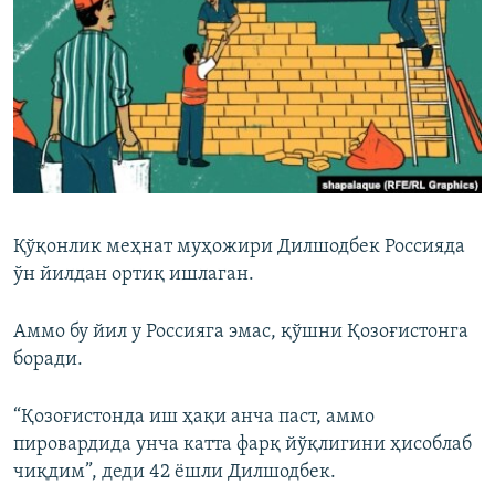
Қўқонлик меҳнат муҳожири Дилшодбек Россияда
ўн йилдан ортиқ ишлаган.
Аммо бу йил у Россияга эмас, қўшни Қозоғистонга
боради.
“Қозоғистонда иш ҳақи анча паст, аммо
пировардида унча катта фарқ йўқлигини ҳисоблаб
чиқдим”, деди 42 ёшли Дилшодбек.