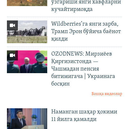
ўзгариши янги хавфларни
кучайтирмоқда
Wildberries’га янги зарба,
Трамп Эрон бўйича баёнот
қилди
OZODNEWS: Мирзиёев
Қирғизистонда —
Чашмадан пенсия
битимигача | Украинага
босқин
Бошқа видеолар
Наманган шаҳар ҳокими
11 йилга қамалди