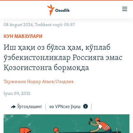
Линклар
Бош
мавзуларга
08 Avgust 2026, Toshkent vaqti: 05:57
ўтинг
OZODLIK SURISHTIRUVLARI
Асосий
КУН МАВЗУЛАРИ
OZODVIDEO
навигацияга
Иш ҳақи оз бўлса ҳам, кўплаб
ўтинг
OZODARXIV
ўзбекистонликлар Россияга эмас
Қидиришга
ўтинг
Қозоғистонга бормоқда
На русском
Таржимон Нодир Атаев/Озодлик
ИЖТИМОИЙ ТАРМОҚЛАР
Iyun 09, 2021
Ўртоқлашинг
VPNсиз ўқиш
Озодлик бошқа тилларда