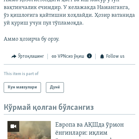
вақтинчалик ечимдир. У келажакда Наманганга,
ўз қишлоғига қайтишни хоҳлайди. Ҳозир ватанида
уй қуриш учун пул тўпламоқда.
Аммо ҳозирча бу орзу.
Ўртоқлашинг
VPNсиз ўқиш
Follow us
This item is part of
Кун мавзулари
Дунë
Кўрмай қолган бўлсангиз
Европа ва АҚШда ўрмон
ёнғинлари: иқлим