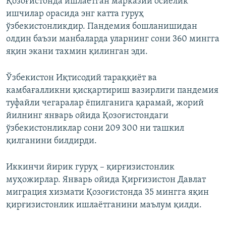
Қозоғистонда ишлаётган марказий осиёлик
ишчилар орасида энг катта гуруҳ
ўзбекистонликдир. Пандемия бошланишидан
олдин баъзи манбаларда уларнинг сони 360 мингга
яқин экани тахмин қилинган эди.
Ўзбекистон Иқтисодий тараққиёт ва
камбағалликни қисқартириш вазирлиги пандемия
туфайли чегаралар ёпилганига қарамай, жорий
йилнинг январь ойида Қозоғистондаги
ўзбекистонликлар сони 209 300 ни ташкил
қилганини билдирди.
Иккинчи йирик гуруҳ – қирғизистонлик
муҳожирлар. Январь ойида Қирғизистон Давлат
миграция хизмати Қозоғистонда 35 мингга яқин
қирғизистонлик ишлаётганини маълум қилди.