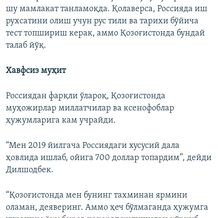
шу мамлакат танламоқда. Қолаверса, Россияда иш
рухсатини олиш учун рус тили ва тарихи бўйича
тест топшириш керак, аммо Қозоғистонда бундай
талаб йўқ.
Хавфсиз муҳит
Россиядан фарқли ўлароқ, Қозоғистонда
муҳожирлар миллатчилар ва ксенофоблар
ҳужумларига кам учрайди.
“Мен 2019 йилгача Россиядаги хусусий дала
ҳовлида ишлаб, ойига 700 доллар топардим”, дейди
Дилшодбек.
“Қозоғистонда мен бунинг тахминан ярмини
оламан, деяверинг. Аммо ҳеч бўлмаганда ҳужумга