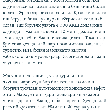
Жасурнинг айтишича, у Қозоғистонга беш йил
олдин отаси ва наманганлик яна беш киши билан
келган. Эркаклар оғзаки равишда Қозоғистондаги
иш берувчи билан уй қуриш тўғрисида келишиб
олган. Иш берувчи уларга 4 000 АҚШ долларини
олдиндан тўлаган ва қолган 10 минг долларни иш
тугагандан сўнг тўлашни ваъда қилган. Томонлар
ўртасида ҳеч қандай шартнома имзоланмаган ва
туристик виза билан мамлакатга кирган
ўзбекистонлик муҳожирлар Қозоғистонда ишлаш
учун рухсат олмаган.
Жасурнинг эслашича, улар қурилишни
якунлашлари учун бир йил кетган, аммо иш
берувчи тўсатдан йўл-транспорт ҳодисасида вафот
этган. Марҳумнинг қариндошлари ишчиларга
унинг қарзини тўлашдан бош тортган. Ҳеч қандай
расмий ҳужжатга эга бўлмаган Жасур ва унинг