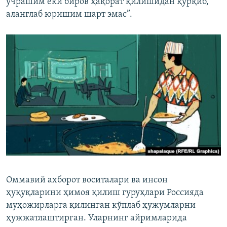
учрашим ёки биров ҳақорат қилишидан қўрқиб,
аланглаб юришим шарт эмас”.
Оммавий ахборот воситалари ва инсон
ҳуқуқларини ҳимоя қилиш гуруҳлари Россияда
муҳожирларга қилинган кўплаб ҳужумларни
ҳужжатлаштирган. Уларнинг айримларида