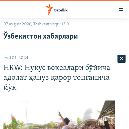
Линклар
Бош
мавзуларга
07 Avgust 2026, Toshkent vaqti: 13:01
ўтинг
OZODLIK SURISHTIRUVLARI
Асосий
Ўзбекистон хабарлари
OZODVIDEO
навигацияга
ўтинг
OZODARXIV
Қидиришга
Iyul 01, 2024
ўтинг
На русском
HRW: Нукус воқеалари бўйича
адолат ҳануз қарор топганича
ИЖТИМОИЙ ТАРМОҚЛАР
йўқ
Озодлик бошқа тилларда