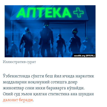
Иллюстратив сурат
Ўзбекистонда сўнгги беш йил ичида наркотик
моддаларни ноқонуний сотишга доир
жиноятлар сони икки бараварга кўпайди.
Олий суд эълон қилган статистика ана шундан
далолат беради
.