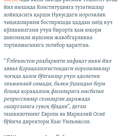
йил июшида Конституцияга тузатишлар
лойиҳасига қарши Нукусдаги норозилик
чиқишларини бостиришда ҳаддан зиёд куч
қўлланилгани учун бирорта ҳам юқори
лавозимли мулозим жавобгарликка
тортилмаганига эътибор қаратган.
“
Ўзбекистон раҳбарияти нафақат икки йил
аввал Қорақалпоғистондаги норозиликлар
чоғида ҳалок бўлганлар учун адолатни
таъминлай олмади, балки ўшандан бери
бошқа қорақалпоқ фаолларига нисбатан
репрессиялар сезиларли даражада
оширганига гувоҳ бўлдик
”, деган
ташкилотнинг Европа ва Марказий Осиё
бўйича директори Хью Уильямсон.