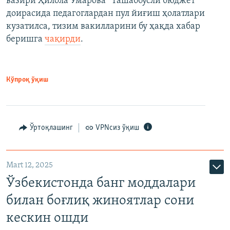
вазири Ҳилола Умарова “Ташаббусли бюджет”
доирасида педагоглардан пул йиғиш ҳолатлари
кузатилса, тизим вакилларини бу ҳақда хабар
беришга
чақирди
.
Кўпроқ ўқиш
Ўртоқлашинг
VPNсиз ўқиш
Mart 12, 2025
Ўзбекистонда банг моддалари
билан боғлиқ жиноятлар сони
кескин ошди