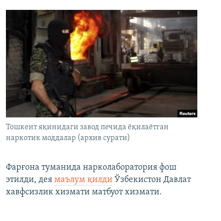
Тошкент яқинидаги завод печида ёқилаётган
наркотик моддалар (архив сурати)
Фарғона туманида нарколаборатория фош
этилди, дея
маълум қилди
Ўзбекистон Давлат
хавфсизлик хизмати матбуот хизмати.