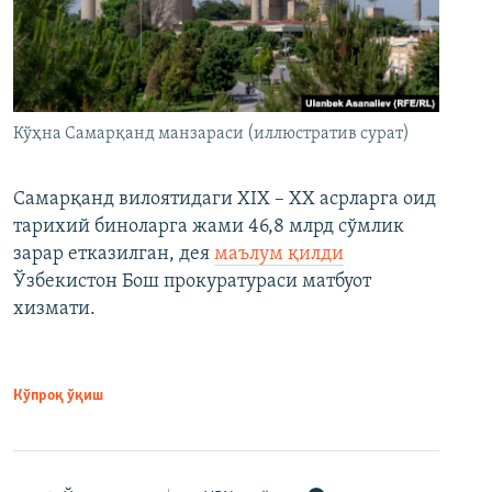
Кўҳна Самарқанд манзараси (иллюстратив сурат)
Самарқанд вилоятидаги XIX – XX асрларга оид
тарихий биноларга жами 46,8 млрд сўмлик
зарар етказилган, дея
маълум қилди
Ўзбекистон Бош прокуратураси матбуот
хизмати.
Кўпроқ ўқиш