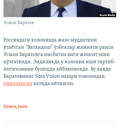
Усмон Баратов
Россиядаги колонияда жазо муддатини
ўтаётган “Ватандош” ўзбеклар жамияти раиси
Усмон Баратовга нисбатан янги жиноят иши
қўзғатилди. Эндиликда у колония иши тартиб-
интизомини бузишда айбланмоқда. Бу ҳақда
Баратовнинг Sota.Vision нашри томонидан
ёйинланган
хатида айтилган.
Кўпроқ ўқиш