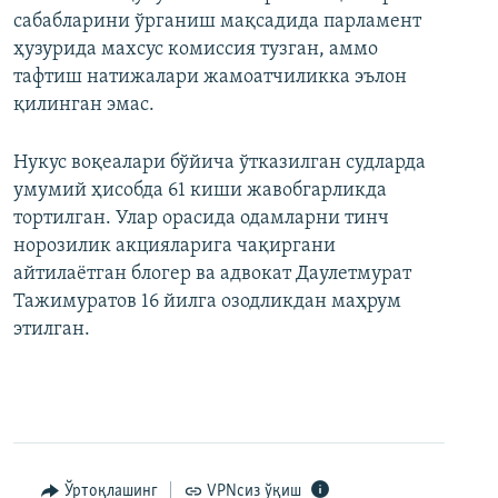
сабабларини ўрганиш мақсадида парламент
ҳузурида махсус комиссия тузган, аммо
тафтиш натижалари жамоатчиликка эълон
қилинган эмас.
Нукус воқеалари бўйича ўтказилган судларда
умумий ҳисобда 61 киши жавобгарликда
тортилган. Улар орасида одамларни тинч
норозилик акцияларига чақиргани
айтилаётган блогер ва адвокат Даулетмурат
Тажимуратов 16 йилга озодликдан маҳрум
этилган.
Ўртоқлашинг
VPNсиз ўқиш