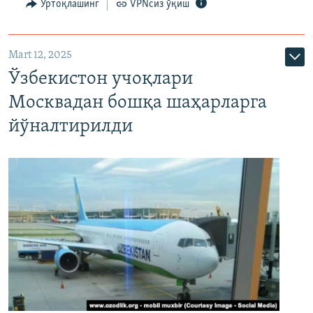
Ўртоқлашинг
VPNсиз ўқиш
Mart 12, 2025
Ўзбекистон учоқлари
Москвадан бошқа шаҳарларга
йўналтирилди