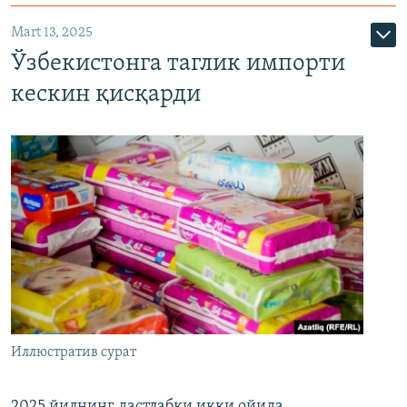
Mart 13, 2025
Ўзбекистонга таглик импорти
кескин қисқарди
Иллюстратив сурат
2025 йилнинг дастлабки икки ойида