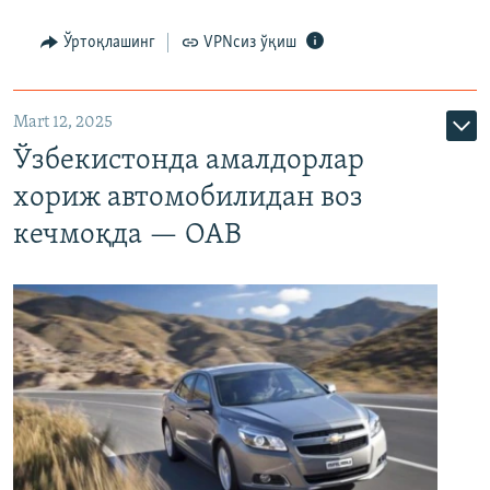
Ўртоқлашинг
VPNсиз ўқиш
Mart 12, 2025
Ўзбекистонда амалдорлар
хориж автомобилидан воз
кечмоқда — ОАВ