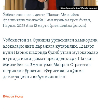
Ўзбекистон президенти Шавкат Мирзиёев
франциялик ҳамкасби Эммануэль Макрон билан,
Париж, 2025 йил 12 марти (president.uz фотоси)
Ўзбекистон ва Франция ўртасидаги ҳамкорлик
алоқалари янги даражага кўтарилди. 12 март
куни Париж шаҳрида бўлиб ўтган музокаралар
якунида икки давлат президентлари Шавкат
Мирзиёев ва Эммануэль Макрон Стратегик
шериклик ўрнатиш тўғрисидаги қўшма
декларацияни қабул қилишган.
Кўпроқ ўқиш