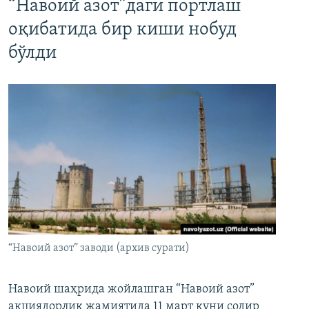
“Навоий азот”даги портлаш
оқибатида бир киши нобуд
бўлди
“Навоий азот” заводи (архив сурати)
Навоий шаҳрида жойлашган “Навоий азот”
акциядорлик жамиятида 11 март куни содир