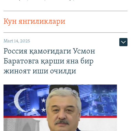
Кун янгиликлари
Mart 14, 2025
Россия қамоғидаги Усмон
Баратовга қарши яна бир
жиноят иши очилди