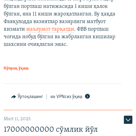
бўлган портлаш натижасида 1 киши ҳалок
бўлган, яна 11 киши жароҳатланган. Бу ҳақда
Фавқулодда вазиятлар вазирлиги матбуот
хизмати
маълумот тарқатди
. ФВВ портлаш
чоғида нобуд бўлган ва жабрланган кишилар
шахсини очиқлаган эмас.
Кўпроқ ўқиш
Ўртоқлашинг
VPNсиз ўқиш
Mart 11, 2025
17000000000 сўмлик йўл