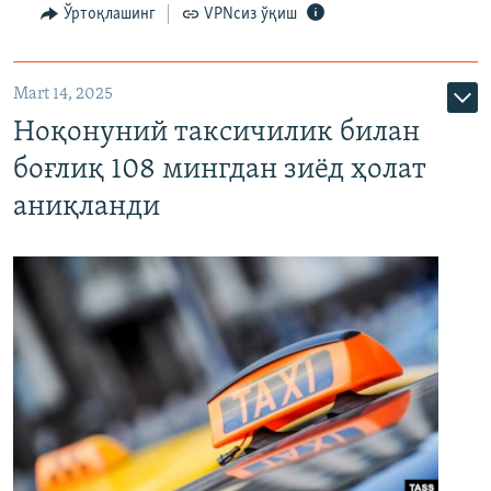
Ўртоқлашинг
VPNсиз ўқиш
Mart 14, 2025
Ноқонуний таксичилик билан
боғлиқ 108 мингдан зиёд ҳолат
аниқланди