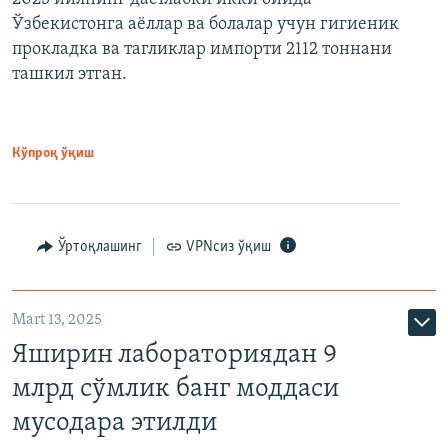
Ўзбекистонга аёллар ва болалар учун гигиеник
прокладка ва тагликлар импорти 2112 тоннани
ташкил этган.
Кўпроқ ўқиш
Ўртоқлашинг
VPNсиз ўқиш
Mart 13, 2025
Яширин лабораториядан 9
млрд сўмлик банг моддаси
мусодара этилди