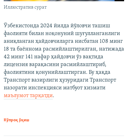
Иллюстратив сурат
Ўзбекистонда 2024 йилда йўловчи ташиш
фаолияти билан ноқонуний шуғулланганлиги
аниқланган ҳайдовчиларга нисбатан 108 минг
18 та баённома расмийлаштирилган, натижада
42 минг 141 нафар ҳайдовчи ўз вақтида
лицензия варақасини расмийлаштириб,
фаолиятини қонунийлаштирган. Бу ҳақда
Транспорт вазирлиги ҳузуридаги Транспорт
назорати инспекцияси матбуот хизмати
маълумот тарқатди
.
Кўпроқ ўқиш