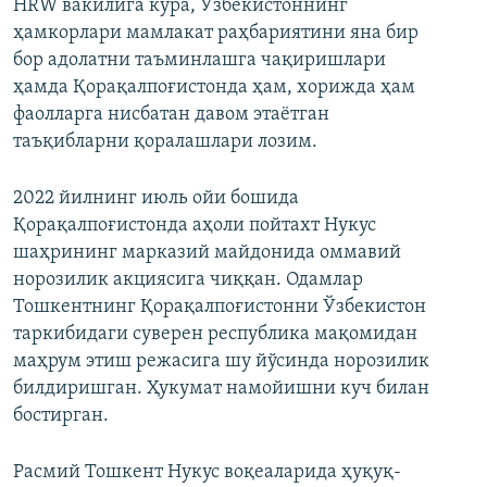
HRW вакилига кўра, Ўзбекистоннинг
ҳамкорлари мамлакат раҳбариятини яна бир
бор адолатни таъминлашга чақиришлари
ҳамда Қорақалпоғистонда ҳам, хорижда ҳам
фаолларга нисбатан давом этаётган
таъқибларни қоралашлари лозим.
2022 йилнинг июль ойи бошида
Қорақалпоғистонда аҳоли пойтахт Нукус
шаҳрининг марказий майдонида оммавий
норозилик акциясига чиққан. Одамлар
Тошкентнинг Қорақалпоғистонни Ўзбекистон
таркибидаги суверен республика мақомидан
маҳрум этиш режасига шу йўсинда норозилик
билдиришган. Ҳукумат намойишни куч билан
бостирган.
Расмий Тошкент Нукус воқеаларида ҳуқуқ-