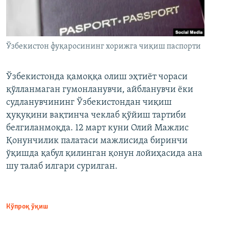
Ўзбекистон фуқаросининг хорижга чиқиш паспорти
Ўзбекистонда қамоққа олиш эҳтиёт чораси
қўлланмаган гумонланувчи, айбланувчи ёки
судланувчининг Ўзбекистондан чиқиш
ҳуқуқини вақтинча чеклаб қўйиш тартиби
белгиланмоқда. 12 март куни Олий Мажлис
Қонунчилик палатаси мажлисида биринчи
ўқишда қабул қилинган қонун лойиҳасида ана
шу талаб илгари сурилган.
Кўпроқ ўқиш