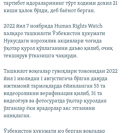
тартибот идораларининг тўрт ходими дохил 21
киши ҳалок бўлди, деб баёнот берган.
2022 йил 7 ноябрида Human Rights Watch
халқаро ташкилоти Ўзбекистон ҳукумати
Нукусдаги норозилик акциялари чоғида
ўқотар қурол қўллаганини даъво қилиб, очиқ
текширув ўтказишга чақирди.
Ташкилот воқеалар гувоҳлари томонидан 2022
йил 1 июлидан 1 августигача бўлган даврда
ижтимоий тармоқларда ёйинланган 55 та
видеороликни верификация қилиб, 31 та
видеоёзув ва фотосуратда ўқотар қуролдан
ўлганлар ёки ярадорлар акс этганини
аниқлаган.
Ўзбекистон ҳукумати юз берган воқеалар