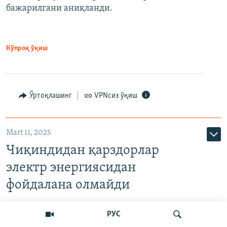
бажарилгани аниқланди.
Кўпроқ ўқиш
Ўртоқлашинг
VPNсиз ўқиш
Mart 11, 2025
Чиқиндидан қарздорлар
электр энергиясидан
фойдалана олмайди
РУС