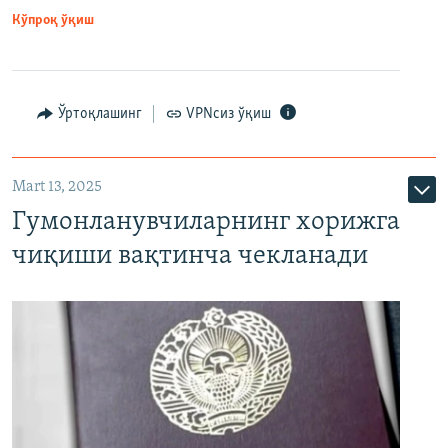
Кўпроқ ўқиш
Ўртоқлашинг
VPNсиз ўқиш
Mart 13, 2025
Гумонланувчиларнинг хорижга
чиқиши вақтинча чекланади