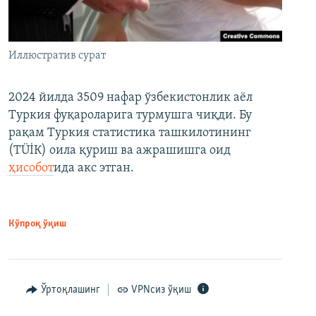
Иллюстратив сурат
2024 йилда 3509 нафар ўзбекистонлик аёл
Туркия фуқароларига турмушга чиқди. Бу
рақам Туркия статистика ташкилотининг
(ТÜİК) оила қуриш ва ажрашишга оид
ҳисобот
ида акс этган.
Кўпроқ ўқиш
Ўртоқлашинг
VPNсиз ўқиш