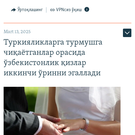
Ўртоқлашинг
VPNсиз ўқиш
Mart 13, 2025
Туркияликларга турмушга
чиқаётганлар орасида
ўзбекистонлик қизлар
иккинчи ўринни эгаллади