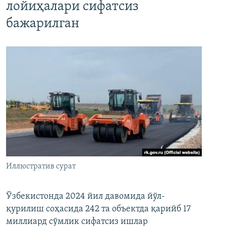
лойиҳалари сифатсиз
бажарилган
Иллюстратив сурат
Ўзбекистонда 2024 йил давомида йўл-
қурилиш соҳасида 242 та объектда қарийб 17
миллиард сўмлик сифатсиз ишлар