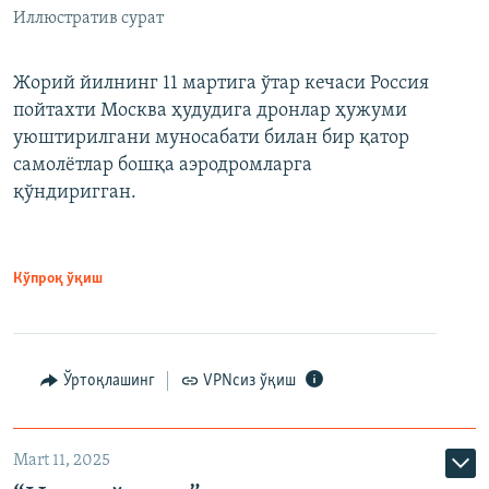
Иллюстратив сурат
Жорий йилнинг 11 мартига ўтар кечаси Россия
пойтахти Москва ҳудудига дронлар ҳужуми
уюштирилгани муносабати билан бир қатор
самолётлар бошқа аэродромларга
қўндиригган.
Кўпроқ ўқиш
Ўртоқлашинг
VPNсиз ўқиш
Mart 11, 2025