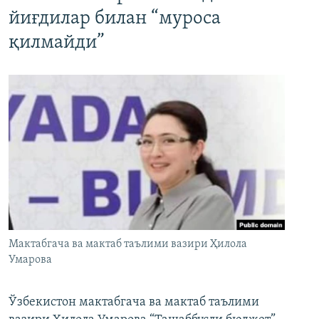
йиғдилар билан “муроса
қилмайди”
Мактабгача ва мактаб таълими вазири Ҳилола
Умарова
Ўзбекистон мактабгача ва мактаб таълими