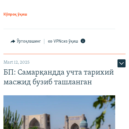
Кўпроқ ўқиш
Ўртоқлашинг
VPNсиз ўқиш
Mart 12, 2025
БП: Самарқандда учта тарихий
масжид бузиб ташланган