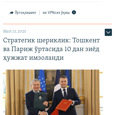
Ўртоқлашинг
VPNсиз ўқиш
Mart 13, 2025
Стратегик шериклик: Тошкент
ва Париж ўртасида 10 дан зиёд
ҳужжат имзоланди