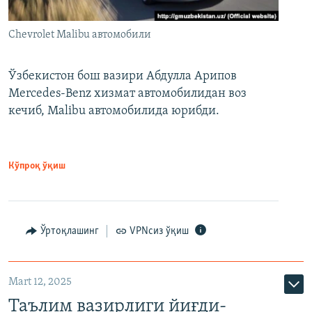
Chevrolet Malibu автомобили
Ўзбекистон бош вазири Абдулла Арипов
Mercedes-Benz хизмат автомобилидан воз
кечиб, Malibu автомобилида юрибди.
Кўпроқ ўқиш
Ўртоқлашинг
VPNсиз ўқиш
Mart 12, 2025
Таълим вазирлиги йиғди-