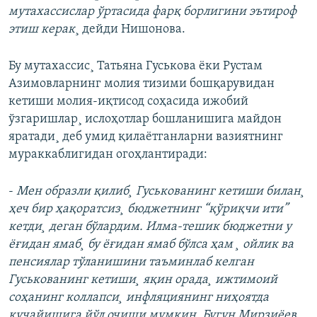
мутахассислар ўртасида фарқ борлигини эътироф
этиш керак
¸ дейди Нишонова.
Бу мутахассис¸ Татьяна Гуськова ëки Рустам
Азимовларнинг молия тизими бошқарувидан
кетиши молия-иқтисод соҳасида ижобий
ўзгаришлар¸ ислоҳотлар бошланишига майдон
яратади¸ деб умид қилаëтганларни вазиятнинг
мураккаблигидан огоҳлантиради:
-
Мен образли қилиб¸ Гуськованинг кетиши билан¸
ҳеч бир ҳақоратсиз¸ бюджетнинг “қўриқчи ити”
кетди¸ деган бўлардим. Илма-тешик бюджетни у
ëғидан ямаб¸ бу ëғидан ямаб бўлса ҳам ¸ ойлик ва
пенсиялар тўланишини таъминлаб келган
Гуськованинг кетиши¸ яқин орада¸ ижтимоий
соҳанинг коллапси¸ инфляциянинг ниҳоятда
кучайишига йўл очиши мумкин. Бугун Мирзиëев