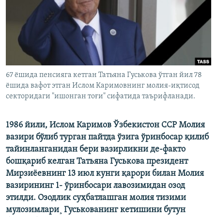
67 ëшида пенсияга кетган Татьяна Гуськова ўтган йил 78
ëшида вафот этган Ислом Каримовнинг молия-иқтисод
секторидаги "ишонган тоғи" сифатида таърифланади.
1986 йили, Ислом Каримов Ўзбекистон ССР Молия
вазири бўлиб турган пайтда ўзига ўринбосар қилиб
тайинланганидан бери вазирликни де-факто
бошқариб келган Татьяна Гуськова президент
Мирзиëевнинг 13 июл кунги қарори билан Молия
вазирининг 1- ўринбосари лавозимидан озод
этилди. Озодлик суҳбатлашган молия тизими
мулозимлари¸ Гуськованинг кетишини бутун