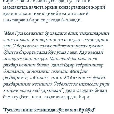
бири Озодлик билан суҳбатда¸ Гуськовани
мамлакатда валюта эркин конвертацияси жорий
қилишга қаршилик қилиб келган асосий
шахслардан бири сифатида баҳолади.
“Мен Гуськованинг бу ҳақдаги ëпиқ чиқишларини
эшитганман. Конвертацияга очиқдан-очиқ қарши
эди. У борлигида солиқ сиëсатини ислоҳ қилиш
бўйича бирорта ташаббус ўтмас эди. Ҳар қандай
ислоҳотга қарши эди. Марказий банкка янги
раҳбар келиши билан¸ қандайдир тебранишлар
бошланди¸ жонланиш сезилди. Минфин
раҳбарияти¸ айниқса¸ унинг 32 йиллик де-факто
раҳбарининг кетишига Ўзбекистон иқтисоди учун
хайрли воқеа деб қарайман”¸
деди Озодлик билан
ëзма суҳбатлашган таҳлилчилардан бири.
"Гуськованинг кетишида кўп ҳам хайр йўқ!"