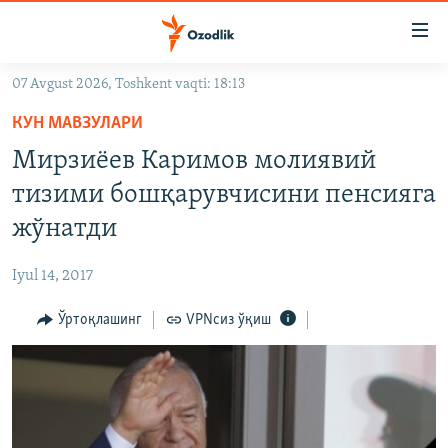
Линклар
Бош
мавзуларга
07 Avgust 2026, Toshkent vaqti: 18:13
ўтинг
OZODLIK SURISHTIRUVLARI
Асосий
КУН МАВЗУЛАРИ
OZODVIDEO
навигацияга
Мирзиëев Каримов молиявий
ўтинг
OZODARXIV
тизими бошқарувчисини пенсияга
Қидиришга
ўтинг
жўнатди
На русском
Iyul 14, 2017
ИЖТИМОИЙ ТАРМОҚЛАР
Ўртоқлашинг
VPNсиз ўқиш
Озодлик бошқа тилларда