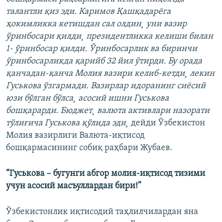
талантли қиз эди. Каримов Қашқадарëга
ҳокимликка кетишдан сал олдин¸ уни вазир
ўринбосари қилди¸ президентликка келиши билан
1- ўринбосар қилди. Ўринбосарлик ва биринчи
ўринбосарликда қарийб 32 йил ўтирди. Бу орада
қанчадан-қанча Молия вазири келиб-кетди¸ лекин
Гуськова ўзгармади. Вазирлар идоранинг сиëсий
юзи бўлган бўлса¸ асосий ишни Гуськова
бошқарарди. Бюджет¸ валюта активлари назорати
тўлиғича Гуськова қўлида эди¸
дейди Ўзбекистон
Молия вазирлиги Валюта-иқтисод
бошқармасининг собиқ раҳбари Жубаев.
“Гуськова – бугунги абгор молия-иқтисод тизими
учун асосий масъуллардан бири!”
Ўзбекистонлик иқтисодий таҳлилчилардан яна