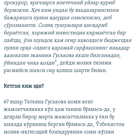
прокурор¸ врачларга ипетечний уйлар қуриб
бермоқчи. Ҳеч ким ундан бу ваьдаларингизни
бажаришга пулни қаердан олмоқчисиз¸ деб
сўролмаяпти. Солиқ тушумлари қисқариб
бораëтган¸ хорижий инвестиция кирмаëтган бир
пайтда¸ ўзи шундоқ ҳам оғир аҳволдаги бюджетдан
пулни орқа-олдига қарамай сарфлашнинг нақадар
ҳалокатли эканини Гуськова яхши билганидан¸
ўйиндан чиқа қолди
”¸ дейди молия тизими
расмийси шахси сир қолиш шарти билан.
Кетган ким эди?
67 яшар Татьяна Гуськова номи кенг
жамоатчиликка кўп ҳам таниш бўлмаса-да¸ у
деярли бирор марта жамоатчиликка у ëки бу
шаклда кўриниш берган бўлмаса-да¸ Ўзбекистон
молия-иқтисодий бошқарувини озми-кўпми