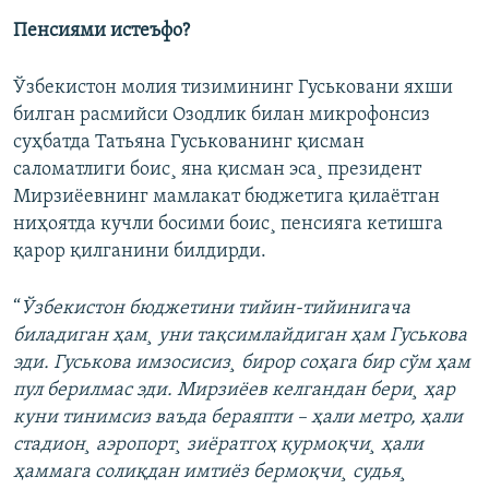
Пенсиями истеъфо?
Ўзбекистон молия тизимининг Гуськовани яхши
билган расмийси Озодлик билан микрофонсиз
суҳбатда Татьяна Гуськованинг қисман
саломатлиги боис¸ яна қисман эса¸ президент
Мирзиëевнинг мамлакат бюджетига қилаëтган
ниҳоятда кучли босими боис¸ пенсияга кетишга
қарор қилганини билдирди.
“
Ўзбекистон бюджетини тийин-тийинигача
биладиган ҳам¸ уни тақсимлайдиган ҳам Гуськова
эди. Гуськова имзосисиз¸ бирор соҳага бир сўм ҳам
пул берилмас эди. Мирзиëев келгандан бери¸ ҳар
куни тинимсиз ваъда бераяпти – ҳали метро, ҳали
стадион¸ аэропорт¸ зиëратгоҳ қурмоқчи¸ ҳали
ҳаммага солиқдан имтиëз бермоқчи¸ судья¸