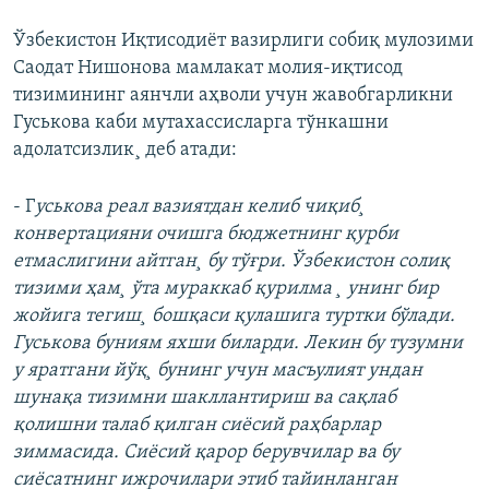
Ўзбекистон Иқтисодиëт вазирлиги собиқ мулозими
Саодат Нишонова мамлакат молия-иқтисод
тизимининг аянчли аҳволи учун жавобгарликни
Гуськова каби мутахассисларга тўнкашни
адолатсизлик¸ деб атади:
- Г
уськова реал вазиятдан келиб чиқиб¸
конвертацияни очишга бюджетнинг қурби
етмаслигини айтган¸ бу тўғри. Ўзбекистон солиқ
тизими ҳам¸ ўта мураккаб қурилма ¸ унинг бир
жойига тегиш¸ бошқаси қулашига туртки бўлади.
Гуськова буниям яхши биларди. Лекин бу тузумни
у яратгани йўқ¸ бунинг учун масъулият ундан
шунақа тизимни шакллантириш ва сақлаб
қолишни талаб қилган сиëсий раҳбарлар
зиммасида. Сиëсий қарор берувчилар ва бу
сиëсатнинг ижрочилари этиб тайинланган