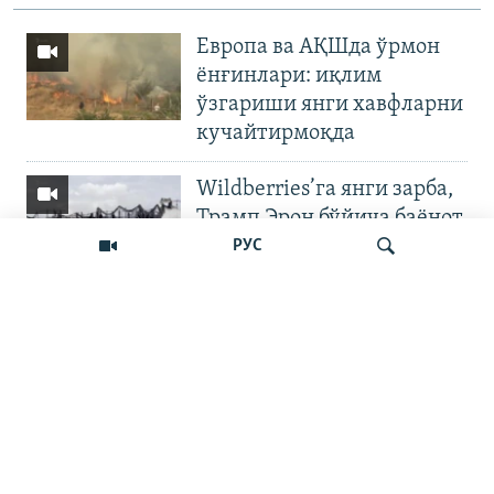
Европа ва АҚШда ўрмон
ёнғинлари: иқлим
ўзгариши янги хавфларни
кучайтирмоқда
Wildberries’га янги зарба,
Трамп Эрон бўйича баёнот
қилди
РУС
OZODNEWS: Мирзиёев
Қирғизистонда —
Излаш
Чашмадан пенсия
битимигача | Украинага
босқин
Бошқа видеолар