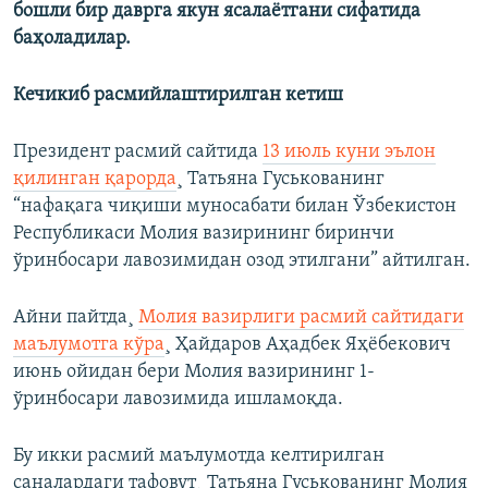
бошли бир даврга якун ясалаётгани сифатида
баҳоладилар.
Кечикиб расмийлаштирилган кетиш
Президент расмий сайтида
13 июль куни эълон
қилинган қарорда
¸ Татьяна Гуськованинг
“нафақага чиқиши муносабати билан Ўзбекистон
Республикаси Молия вазирининг биринчи
ўринбосари лавозимидан озод этилгани” айтилган.
Айни пайтда¸
Молия вазирлиги расмий сайтидаги
маълумотга кўра
¸ Ҳайдаров Аҳадбек Яҳëбекович
июнь ойидан бери Молия вазирининг 1-
ўринбосари лавозимида ишламоқда.
Бу икки расмий маълумотда келтирилган
саналардаги тафовут¸ Татьяна Гуськованинг Молия