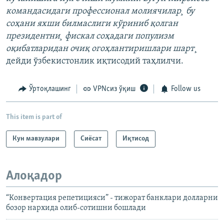
командасидаги профессионал молиячилар¸ бу
соҳани яхши билмаслиги кўриниб қолган
президентни¸ фискал соҳадаги популизм
оқибатларидан очиқ огоҳлантиришлари шарт
¸
дейди ўзбекистонлик иқтисодий таҳлилчи.
Ўртоқлашинг
VPNсиз ўқиш
Follow us
This item is part of
Кун мавзулари
Сиёсат
Иқтисод
Алоқадор
“Конвертация репетицияси” - тижорат банклари долларни
бозор нархида олиб-сотишни бошлади