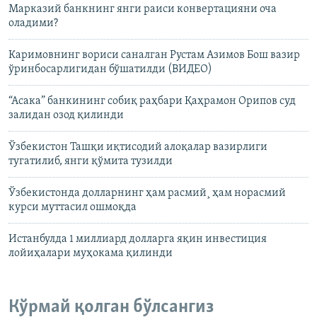
Марказий банкнинг янги раиси конвертацияни оча
оладими?
Каримовнинг вориси саналган Рустам Азимов Бош вазир
ўринбосарлигидан бўшатилди (ВИДЕО)
“Асака” банкининг собиқ раҳбари Қаҳрамон Орипов суд
залидан озод қилинди
Ўзбекистон Ташқи иқтисодий алоқалар вазирлиги
тугатилиб, янги қўмита тузилди
Ўзбекистонда долларнинг ҳам расмий¸ ҳам норасмий
курси муттасил ошмоқда
Истанбулда 1 миллиард долларга яқин инвестиция
лойиҳалари муҳокама қилинди
Кўрмай қолган бўлсангиз