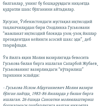
билганлар¸ унинг бу бошқарувдаги ниҳоятда
қудратли шахс бўлганини айтадилар.
Хусусан¸ Ўзбекистондаги мустақил иқтисодий
таҳлилчилардан бири Озодликка Гуськовани
“мамлакат иқтисодий блокида узоқ-узоқ йиллар
президентдан кейинги асосий шахс эди”¸ деб
таърифлади.
Ўн йилга яқин Молия вазирлигида бевосита
Гуськова билан бирга ишлаган Сапарбой Жубаев¸
Гуськованинг вазирликдаги “кўтарилиш”
тарихини эслайди:
- Гуськова Ислом Абдуғаниевич Молия вазири
бўлган пайтда¸ 1983-86 йилларда у билан бирга
ишлаган. 26 ëшида Саноатни молиялаштириш
бошқармаси раҳбарлигига келган ниҳоятда