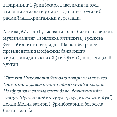
вазирининг 1-ўринбосари лавозимидан озод
этилиши амалдаги ўзгаришдан анча кечикиб
расмийлаштирилганини кўрсатади.
Аслида¸ 67 яшар Гуськовани яхши билган вазирлик
мулозимининг Озодликка айтишича¸ Гуськова
ўтган йилнинг ноябрида – Шавкат Мирзиëев
президентлик вазифасини бажаришга
киришганидан икки ой ўтиб-ўтмай¸ ишга чиқмай
қўйган.
“Татьяна Николаевна ўзи олдинлари ҳам тез-тез
Германияга даволанишга ойлаб кетиб қоларди.
Ноябрда ҳам саломатлиги боис¸ больничнийга
чиқди. Шундан кейин тузук-қуруқ ишлагани йўқ”¸
дейди Молия вазири 1-ўринбосарини бевосита
билган манба.