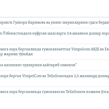
ирлиги Гулнора Каримова ва унинг шерикларини судга берд
 Ўзбекистондаги нуфузли шахсларга 114 миллион доллар пор
вага пора берганликда гумонланаётган Vimpelcom АҚШ ва Ев
ар жарима тўлайди
ка қизининг пулларини қайтариб олмоқчи”
пора берган VimpelCom ва TeliaSoneraдан 2,5 миллиард долл
вага пора берганликда гумонланган TeliaSonera номини ўзг