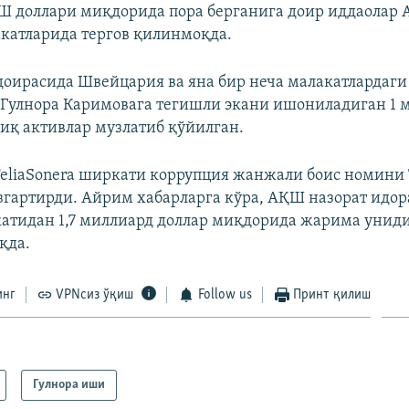
 доллари миқдорида пора берганига доир иддаолар 
катларида тергов қилинмоқда.
 доирасида Швейцария ва яна бир неча малакатлардаги
Гулнора Каримовага тегишли экани ишониладиган 1 
иқ активлар музлатиб қўйилган.
TeliaSonera ширкати коррупция жанжали боис номини 
згартирди. Айрим хабарларга кўра, АҚШ назорат идо
атидан 1,7 миллиард доллар миқдорида жарима унид
қда.
инг
VPNсиз ўқиш
Follow us
Принт қилиш
Гулнора иши