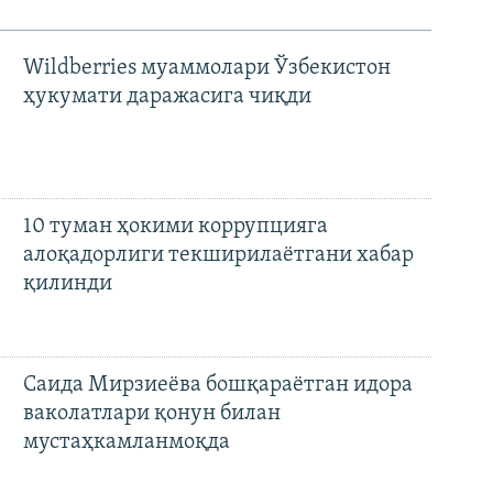
Wildberries муаммолари Ўзбекистон
ҳукумати даражасига чиқди
10 туман ҳокими коррупцияга
алоқадорлиги текширилаётгани хабар
қилинди
Саида Мирзиеёва бошқараётган идора
ваколатлари қонун билан
мустаҳкамланмоқда