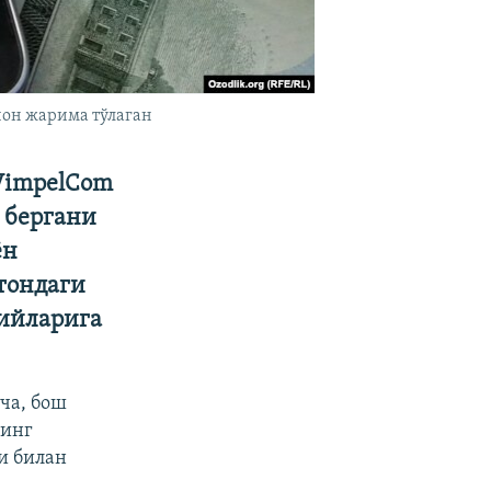
ион жарима тўлаган
VimpelCom
 бергани
ён
тондаги
мийларига
ча, бош
нинг
и билан