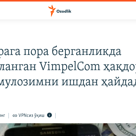
И
рага пора берганликда
ланган VimpelCom ҳақд
мулозимни ишдан ҳайда
инг
VPNсиз ўқиш