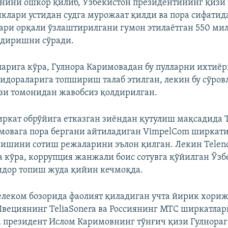
нини ошкор қилиб, Ўзбекистон президентининг қизи 
лари устидан судга мурожаат қилди ва пора сифатида
ри орқали ўзлаштирилгани гумон этилаётган 550 м
ндиришни сўради.
рига кўра, Гулнора Каримовадан бу пулларни ихтиёр
идораларига топшириш талаб этилган, лекин бу сўров
зи томонидан жавобсиз қолдирилган.
ркат обрўйига етказган зиёндан қутулиш мақсадида T
мовага пора бергани айтиладиган VimpelCom ширкати
ишини сотиш режаларини эълон қилган. Лекин Telen
 кўра, коррупция жанжали боис сотувга қўйилган Ўз
идор топиш жуда қийин кечмоқда.
елеком бозорида фаолият қиладиган учта йирик хориж
вециянинг TeliaSonera ва Россиянинг МТС ширкатлар
 президент Ислом Каримовнинг тўнғич қизи Гулнораг