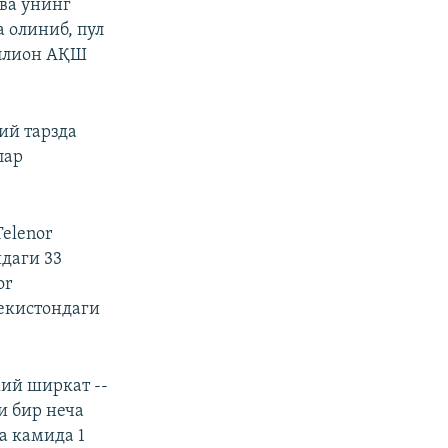
ва унинг
 олиниб, пул
иллион АҚШ
ий тарзда
лар
elenor
даги 33
or
бекистондаги
ий ширкат --
и бир неча
а камида 1