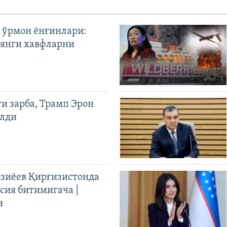
 ўрмон ёнғинлари:
янги хавфларни
ги зарба, Трамп Эрон
илди
иёев Қирғизистонда
ия битимигача |
н