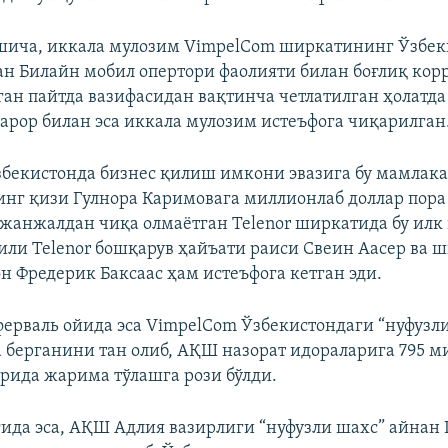
шича, иккала мулозим VimpelCom ширкатининг Ўзбек
ан Билайн мобил опертори фаолияти билан боғлиқ кор
ан пайтда вазифасидан вақтинча четлатилган ҳолатда
арор билан эса иккала мулозим истеъфога чиқарилган
бекистонда бизнес қилиш имкони эвазига бу мамлака
нг қизи Гулнора Каримовага миллионлаб доллар пора
 жанжалдан чиқа олмаётган Telenor ширкатида бу илк
йили Telenor бошқарув ҳайъати раиси Свеин Аасер ва 
н Фредерик Баксаас ҳам истеъфога кетган эди.
ерваль ойида эса VimpelCom Ўзбекистондаги “нуфузли
 берганини тан олиб, АҚШ назорат идораларига 795 м
рида жарима тўлашга рози бўлди.
ида эса, АҚШ Адлия вазирлиги “нуфузли шахс” айнан 