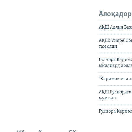
Алоқадор
АҚШ Адлия Ваз
АҚШ: VimpelCom
тан олди
Гулнора Каримо
миллиард долл
“Каримов мали
АҚШ Гулнорага 
мумкин
Гулнора Каримо