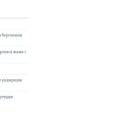
и
а берганини
ропага жами 1
ар ундириши
артирди