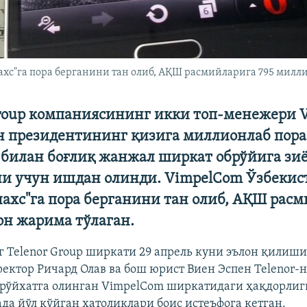
хс"га пора берганини тан олиб, АҚШ расмийларига 795 милл
Group компаниясининг икки топ-менежери 
н президентининг қизига миллионлаб пора
 билан боғлиқ жанжал ширкат обрўйига зи
ни учун ишдан олинди. VimpelCom Ўзбекис
ахс"га пора берганини тан олиб, АҚШ рас
он жарима тўлаган.
 Telenor Group ширкати 29 апрель куни эълон қилиши
ектор Ричард Олав ва бош юрист Виен Эспен Telenor-
рўйхатга олинган VimpelCom ширкатидаги ҳақдорлиг
ада йўл қўйган хатоликлари боис истеъфога кетган.