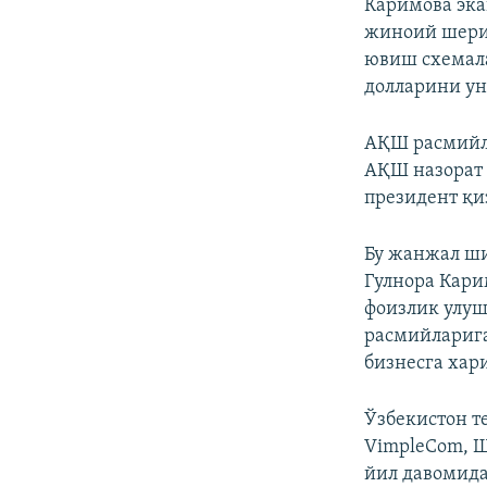
Каримова эка
жиноий шерик
ювиш схемала
долларини у
АҚШ расмийла
АҚШ назорат 
президент қи
Бу жанжал ши
Гулнора Кари
фоизлик улуш
расмийларига
бизнесга хар
Ўзбекистон т
VimpleCom, Ш
йил давомида