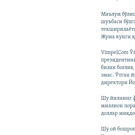
Маълум бўли
шуъбаси бўлг
текширилаётг
Жума кунги қ
VimpelCom Ўз
президентини
билан боғлиқ
эмас. Ўтган 
директори Йо
Шу йилнинг ф
миллион пора
доллар миқдо
Шу ой бошроғ