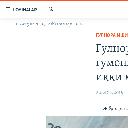
Линклар
LOYIHALAR
Бош
мавзуларга
Излаш
06 Avgust 2026, Toshkent vaqti: 16:12
OZODLIK SURISHTIRUVLARI
ўтинг
Асосий
ГУЛНОРА ИШ
OZODVIDEO
навигацияга
Гулно
OZODARXIV
ўтинг
Қидиришга
гумон
ўтинг
икки 
Aprel 29, 2016
Ўртоқлаш