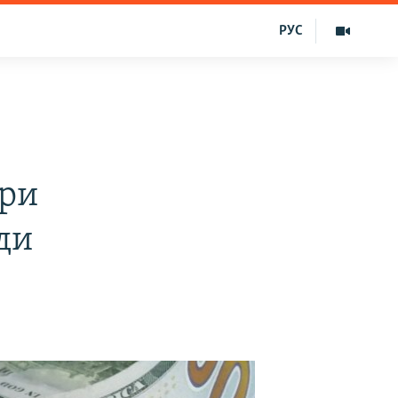
РУС
ори
ди