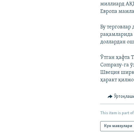
миллиард АҚШ
Европа мамла
Бу терговлар
рақамларида 
доллардан ош
Ўтган ҳафта 
Company-га ў
Швеция ширк
ҳаракт қилмо
Ўртоқлаш
This item is part of
Кун мавзулари