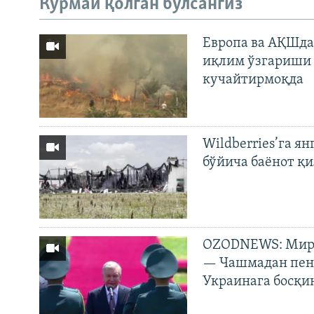
Кўрмай қолган бўлсангиз
Европа ва АҚШда
иқлим ўзгариши 
кучайтирмоқда
Wildberries’га ян
бўйича баёнот қ
OZODNEWS: Мирз
— Чашмадан пенс
Украинага босқи