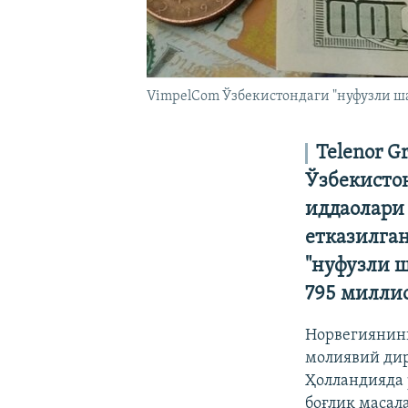
VimpelCom Ўзбекистондаги "нуфузли ша
Telenor 
Ўзбекисто
иддаолари
етказилга
"нуфузли ш
795 милли
Норвегиянинг
молиявий дир
Ҳолландияда 
боғлиқ масал