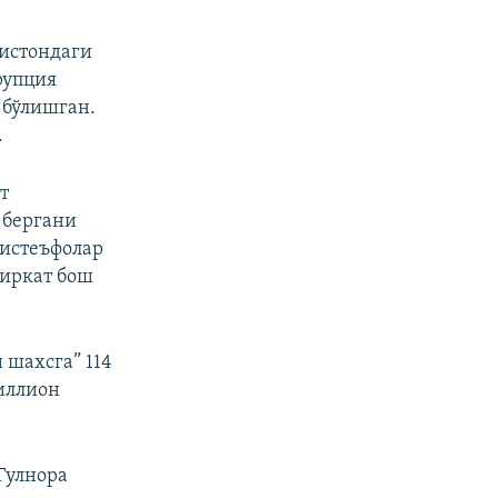
истондаги
рупция
 бўлишган.
.
т
 бергани
 истеъфолар
ширкат бош
 шахсга” 114
иллион
Гулнора