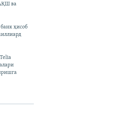
АҚШ ва
 банк ҳисоб
миллиард
Telia
ралари
иришга