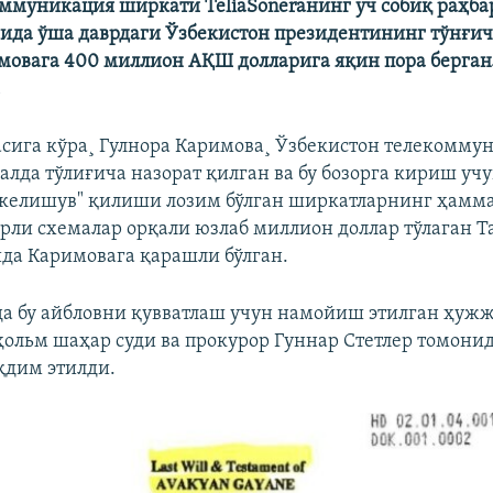
ммуникация ширкати TeliaSoneraнинг уч собиқ раҳба
ида ўша даврдаги Ўзбекистон президентининг тўнғич
мовага 400 миллион АҚШ долларига яқин пора берга
.
асига кўра¸ Гулнора Каримова¸ Ўзбекистон телекомму
алда тўлиғича назорат қилган ва бу бозорга кириш уч
келишув" қилиши лозим бўлган ширкатларнинг ҳаммас
урли схемалар орқали юзлаб миллион доллар тўлаган Ta
да Каримовага қарашли бўлган.
а бу айбловни қувватлаш учун намойиш этилган ҳуж
ҳольм шаҳар суди ва прокурор Гуннар Стетлер томони
қдим этилди.