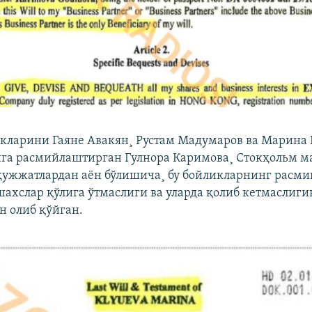
кларини Гаяне Авакян¸ Рустам Мадумаров ва Марина
га расмийлаштирган Гулнора Каримова¸ Стокҳольм 
ҳужжатлардан аëн бўлишича¸ бу бойликларнинг расмий
шахслар қўлига ўтмаслиги ва уларда қолиб кетмаслиг
н олиб қўйган.