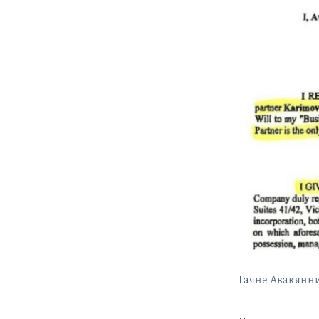
Гаяне Авакяннин