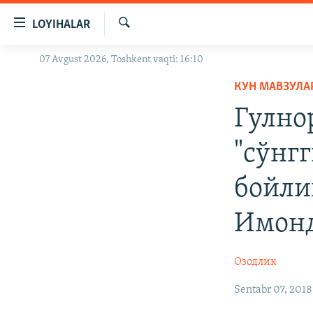
Линклар
LOYIHALAR
Бош
мавзуларга
Излаш
07 Avgust 2026, Toshkent vaqti: 16:10
OZODLIK SURISHTIRUVLARI
ўтинг
Асосий
КУН МАВЗУЛА
OZODVIDEO
навигацияга
Гулно
OZODARXIV
ўтинг
Қидиришга
"сўнг
ўтинг
бойли
Имон
Озодлик
Sentabr 07, 2018