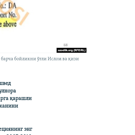
 барча бойликни ўғли Ислом ва қизи
швед
улнора
арга қарашли
эканини
ециянинг энг