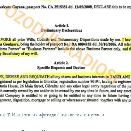
г Takilant эгаси сифатида ëзган васияти нусхаси.