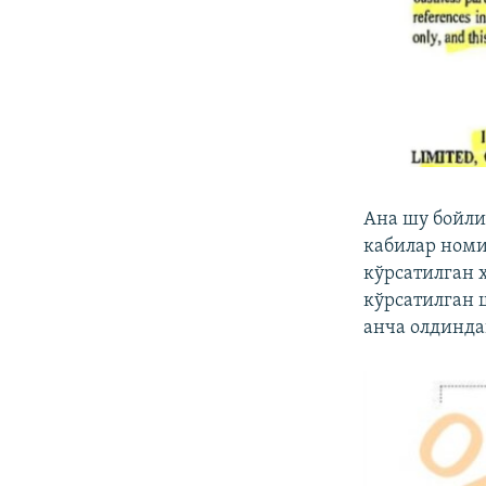
Ана шу бойли
кабилар номи
кўрсатилган 
кўрсатилган 
анча олдинда