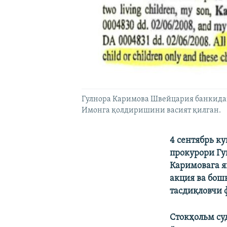
Гулнора Каримова Швейцария банкидаги
Имонга қолдиришини васият қилган.
4 сентябрь к
прокурори Гу
Каримовага я
акция ва бош
тасдиқловчи 
Стокҳольм су