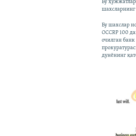
Бу ҳужжатлар
шахсларнинг 
Бу шахслар н
OCCRP 100 да
очилган банк
прокуратурас
дунëнинг қат