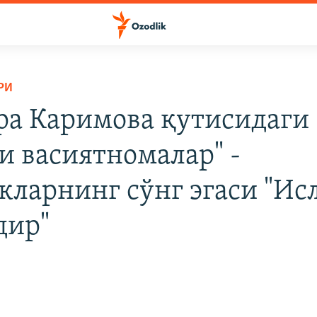
РИ
ра Каримова қутисидаги
ги васиятномалар" -
кларнинг сўнг эгаси "Ис
дир"