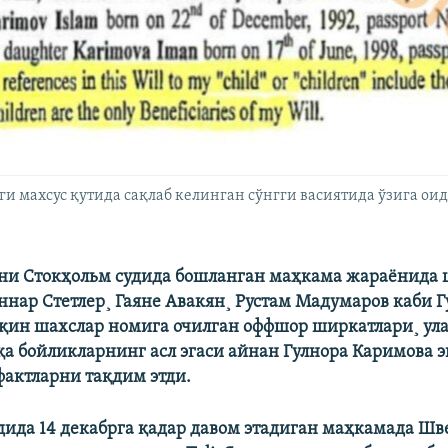
 махсус қутида сақлаб келинган сўнгги васиятида ўзига оид
уни Стокҳольм судида бошланган маҳкама жараëнида 
ннар Стетлер¸ Гаяне Авакян¸ Рустам Мадумаров каби Г
қин шахслар номига очилган оффшор ширкатлари¸ ул
қа бойликларнинг асл эгаси айнан Гулнора Каримова 
фактларни тақдим этди.
дида 14 декабрга қадар давом этадиган маҳкамада Шв