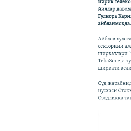
йирик телеко
йиллар давом
Гулнора Кари
айбланмоқда
Айблов хулос
секторини ам
ширкатлари "
TeliaSonera т
ширкати асли
Суд жараëнид
нусхаси Сток
Озодликка та