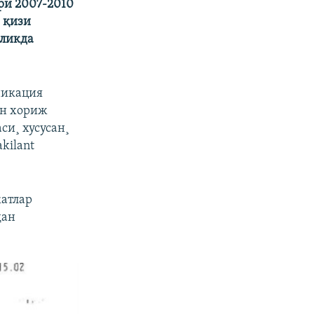
ри 2007-2010
 қизи
нликда
никация
ун хориж
и¸ хусусан¸
kilant
жатлар
дан