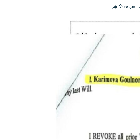
Ўртоқлаш