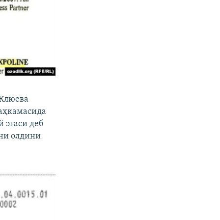
 Клюева
маҳкамасида
 эгаси деб
ини олдини