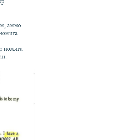
ор
ум¸ аммо
 номига
я
ар номига
ан.