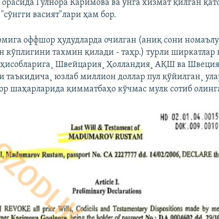
 орасида Гулнора Каримова ва унга хизмат қилган қат
"сўнгги васият"лари ҳам бор.
омига оффшор ҳудудларда очилган (аниқ сони номаъл
н кўплигини тахмин қилади - таҳр.) турли ширкатлар
 ҳисобларига¸ Швейцария¸ Ҳолландия¸ АҚШ ва Швеци
и таъкидича¸ юзлаб миллион доллар пул қўйилган¸ ул
ор шаҳарларида қимматбаҳо кўчмас мулк сотиб олинг