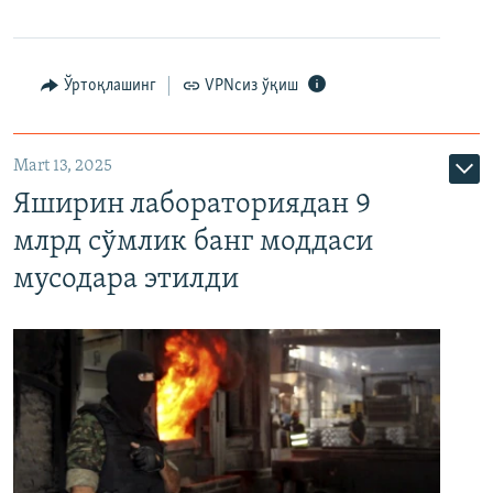
Ўртоқлашинг
VPNсиз ўқиш
Mart 13, 2025
Яширин лабораториядан 9
млрд сўмлик банг моддаси
мусодара этилди