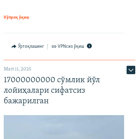
Кўпроқ ўқиш
Ўртоқлашинг
VPNсиз ўқиш
Mart 11, 2025
17000000000 сўмлик йўл
лойиҳалари сифатсиз
бажарилган