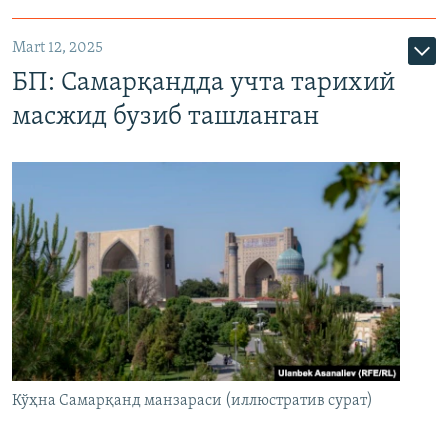
Mart 12, 2025
БП: Самарқандда учта тарихий
масжид бузиб ташланган
Кўҳна Самарқанд манзараси (иллюстратив сурат)