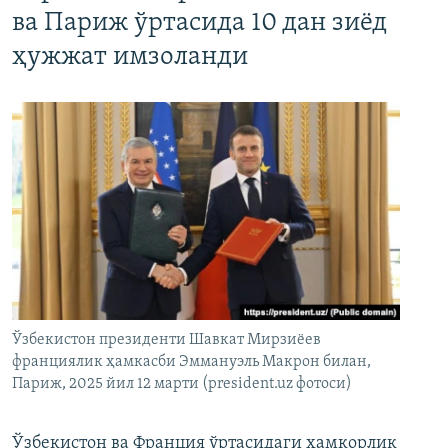
ва Париж ўртасида 10 дан зиёд
ҳужжат имзоланди
Ўзбекистон президенти Шавкат Мирзиёев
франциялик ҳамкасби Эммануэль Макрон билан,
Париж, 2025 йил 12 марти (president.uz фотоси)
Ўзбекистон ва Франция ўртасидаги ҳамкорлик