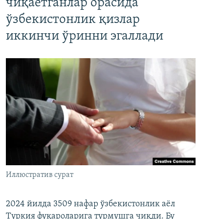
чиқаётганлар орасида
ўзбекистонлик қизлар
иккинчи ўринни эгаллади
Иллюстратив сурат
2024 йилда 3509 нафар ўзбекистонлик аёл
Туркия фуқароларига турмушга чиқди. Бу