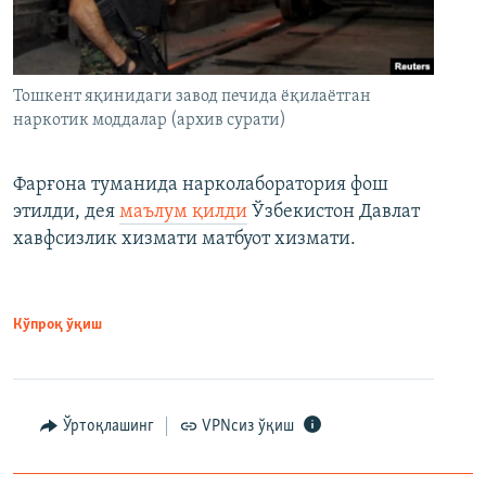
Тошкент яқинидаги завод печида ёқилаётган
наркотик моддалар (архив сурати)
Фарғона туманида нарколаборатория фош
этилди, дея
маълум қилди
Ўзбекистон Давлат
хавфсизлик хизмати матбуот хизмати.
Кўпроқ ўқиш
Ўртоқлашинг
VPNсиз ўқиш