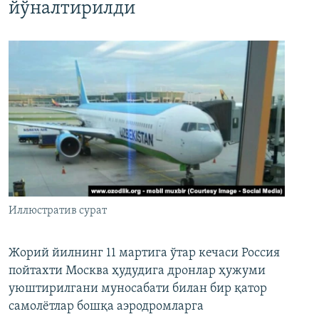
йўналтирилди
Иллюстратив сурат
Жорий йилнинг 11 мартига ўтар кечаси Россия
пойтахти Москва ҳудудига дронлар ҳужуми
уюштирилгани муносабати билан бир қатор
самолётлар бошқа аэродромларга