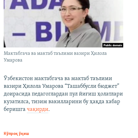
Мактабгача ва мактаб таълими вазири Ҳилола
Умарова
Ўзбекистон мактабгача ва мактаб таълими
вазири Ҳилола Умарова “Ташаббусли бюджет”
доирасида педагоглардан пул йиғиш ҳолатлари
кузатилса, тизим вакилларини бу ҳақда хабар
беришга
чақирди
.
Кўпроқ ўқиш