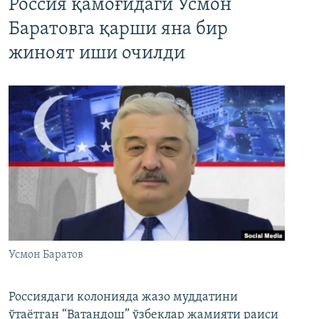
Россия қамоғидаги Усмон
Баратовга қарши яна бир
жиноят иши очилди
Усмон Баратов
Россиядаги колонияда жазо муддатини
ўтаётган “Ватандош” ўзбеклар жамияти раиси