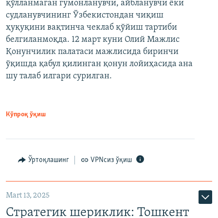
қўлланмаган гумонланувчи, айбланувчи ёки
судланувчининг Ўзбекистондан чиқиш
ҳуқуқини вақтинча чеклаб қўйиш тартиби
белгиланмоқда. 12 март куни Олий Мажлис
Қонунчилик палатаси мажлисида биринчи
ўқишда қабул қилинган қонун лойиҳасида ана
шу талаб илгари сурилган.
Кўпроқ ўқиш
Ўртоқлашинг
VPNсиз ўқиш
Mart 13, 2025
Стратегик шериклик: Тошкент