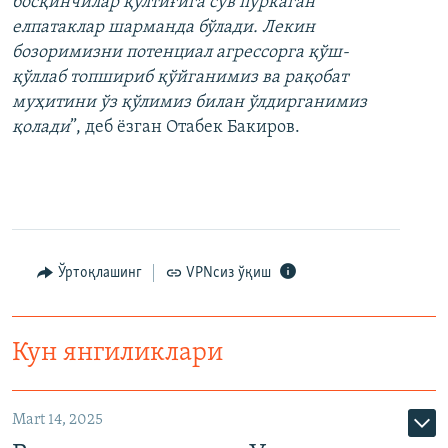
босқинчилар қўлтиғига сув пуркаган
елпатаклар шарманда бўлади. Лекин
бозоримизни потенциал агрессорга қўш-
қўллаб топшириб қўйганимиз ва рақобат
муҳитини ўз қўлимиз билан ўлдирганимиз
қолади
”, деб ёзган Отабек Бакиров.
Ўртоқлашинг
VPNсиз ўқиш
Кун янгиликлари
Mart 14, 2025