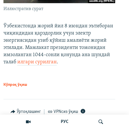
Иллюстратив сурат
Ўзбекистонда жорий йил 8 июндан эътиборан
чиқиндидан қарздорлик учун электр
энергиясидан узиб қўйиш амалиёти жорий
этилади. Мамлакат президенти томонидан
имзоланган 1044-сонли қонунда ана шундай
талаб
илгари сурилган
.
Кўпроқ ўқиш
Ўртоқлашинг
VPNсиз ўқиш
РУС