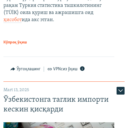
рақам Туркия статистика ташкилотининг
(ТÜİК) оила қуриш ва ажрашишга оид
ҳисобот
ида акс этган.
Кўпроқ ўқиш
Ўртоқлашинг
VPNсиз ўқиш
Mart 13, 2025
Ўзбекистонга таглик импорти
кескин қисқарди