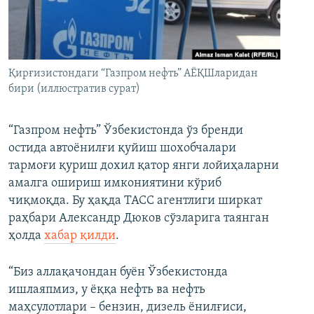
Қирғизистондаги “Газпром нефть” АЁҚШларидан
бири (иллюстратив сурат)
“Газпром нефть” Ўзбекистонда ўз бренди
остида автоёнилғи қуйиш шохобчалари
тармоғи қуриш дохил қатор янги лойиҳаларни
амалга ошириш имкониятини кўриб
чиқмоқда. Бу ҳақда ТАСС агентлиги ширкат
раҳбари Александр Дюков сўзларига таянган
ҳолда
хабар қилди
.
“Биз аллақачондан буён Ўзбекистонда
ишлаяпмиз, у ёққа нефть ва нефть
маҳсулотлари – бензин, дизель ёнилғиси,