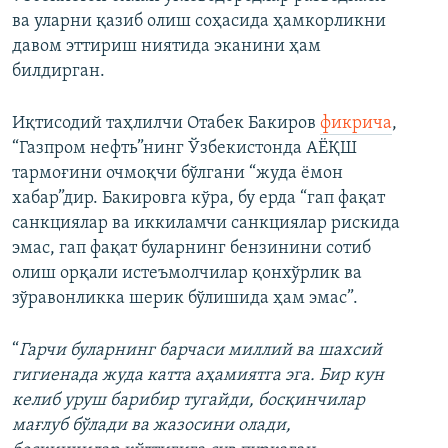
ва уларни қазиб олиш соҳасида ҳамкорликни
давом эттириш ниятида эканини ҳам
билдирган.
Иқтисодий таҳлилчи Отабек Бакиров
фикрича
,
“Газпром нефть”нинг Ўзбекистонда АЁҚШ
тармоғини очмоқчи бўлгани “жуда ёмон
хабар”дир. Бакировга кўра, бу ерда “гап фақат
санкциялар ва иккиламчи санкциялар рискида
эмас, гап фақат буларнинг бензинини сотиб
олиш орқали истеъмолчилар қонхўрлик ва
зўравонликка шерик бўлишида ҳам эмас”.
“
Гарчи буларнинг барчаси миллий ва шахсий
гигиенада жуда катта аҳамиятга эга. Бир кун
келиб уруш барибир тугайди, босқинчилар
мағлуб бўлади ва жазосини олади,