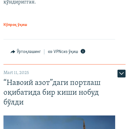
қўндиригган.
Кўпроқ ўқиш
Ўртоқлашинг
VPNсиз ўқиш
Mart 11, 2025
“Навоий азот”даги портлаш
оқибатида бир киши нобуд
бўлди