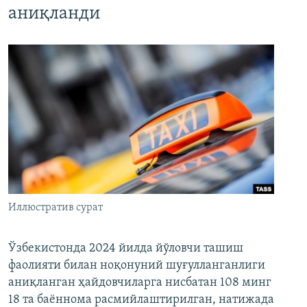
аниқланди
Иллюстратив сурат
Ўзбекистонда 2024 йилда йўловчи ташиш
фаолияти билан ноқонуний шуғулланганлиги
аниқланган ҳайдовчиларга нисбатан 108 минг
18 та баённома расмийлаштирилган, натижада