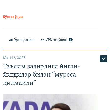
Кўпроқ ўқиш
Ўртоқлашинг
VPNсиз ўқиш
Mart 12, 2025
Таълим вазирлиги йиғди-
йиғдилар билан “муроса
қилмайди”