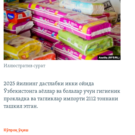
Иллюстратив сурат
2025 йилнинг дастлабки икки ойида
Ўзбекистонга аёллар ва болалар учун гигиеник
прокладка ва тагликлар импорти 2112 тоннани
ташкил этган.
Кўпроқ ўқиш