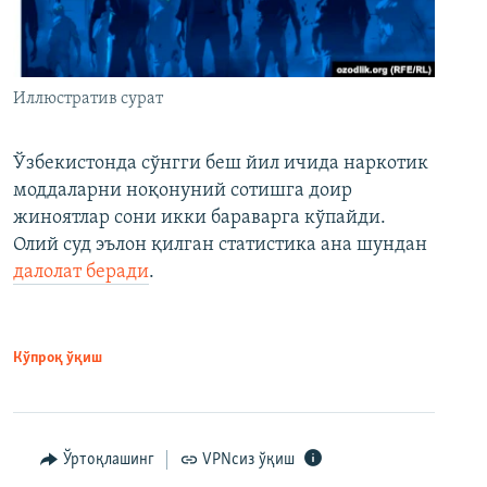
Иллюстратив сурат
Ўзбекистонда сўнгги беш йил ичида наркотик
моддаларни ноқонуний сотишга доир
жиноятлар сони икки бараварга кўпайди.
Олий суд эълон қилган статистика ана шундан
далолат беради
.
Кўпроқ ўқиш
Ўртоқлашинг
VPNсиз ўқиш