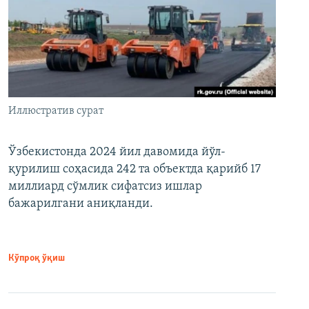
Иллюстратив сурат
Ўзбекистонда 2024 йил давомида йўл-
қурилиш соҳасида 242 та объектда қарийб 17
миллиард сўмлик сифатсиз ишлар
бажарилгани аниқланди.
Кўпроқ ўқиш