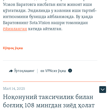
Усмон Баратовга нисбатан янги жиноят иши
қўзғатилди. Эндиликда у колония иши тартиб-
интизомини бузишда айбланмоқда. Бу ҳақда
Баратовнинг Sota.Vision нашри томонидан
ёйинланган
хатида айтилган.
Кўпроқ ўқиш
Ўртоқлашинг
VPNсиз ўқиш
Mart 14, 2025
Ноқонуний таксичилик билан
боғлиқ 108 мингдан зиёд ҳолат