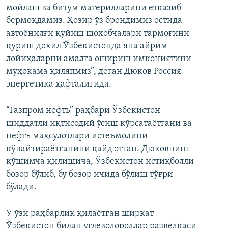
мойлаш ва битум материлларини етказиб
бермоқдамиз. Ҳозир ўз брендимиз остида
автоёнилғи қуйиш шохобчалари тармоғини
қуриш дохил Ўзбекистонда яна айрим
лойиҳаларни амалга ошириш имкониятини
муҳокама қиляпмиз”, деган Дюков Россия
энергетика ҳафталигида.
“Газпром нефть” раҳбари Ўзбекистон
шиддатли иқтисодий ўсиш кўрсатаётгани ва
нефть маҳсулотлари истеъмолини
кўпайтираётганини қайд этган. Дюковнинг
қўшимча қилишича, Ўзбекистон истиқболли
бозор бўлиб, бу бозор ичида бўлиш тўғри
бўлади.
У ўзи раҳбарлик қилаётган ширкат
Ўзбекистон билан углеводородлар разведкаси