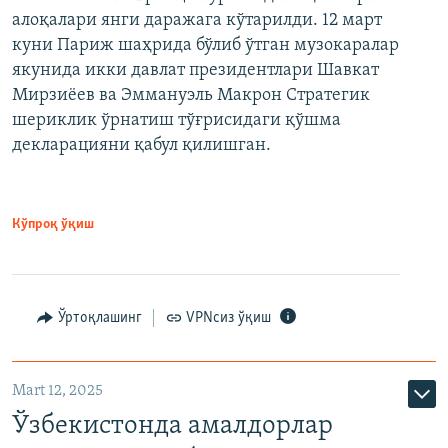
алоқалари янги даражага кўтарилди. 12 март
куни Париж шаҳрида бўлиб ўтган музокаралар
якунида икки давлат президентлари Шавкат
Мирзиёев ва Эммануэль Макрон Стратегик
шериклик ўрнатиш тўғрисидаги қўшма
декларацияни қабул қилишган.
Кўпроқ ўқиш
Ўртоқлашинг
VPNсиз ўқиш
Mart 12, 2025
Ўзбекистонда амалдорлар