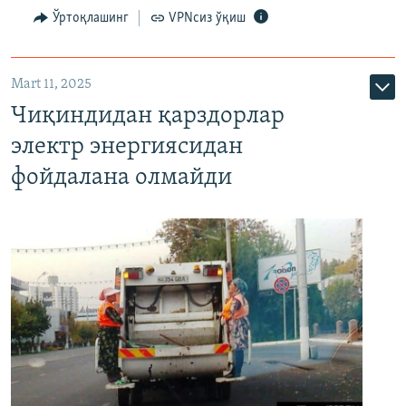
Ўртоқлашинг
VPNсиз ўқиш
Mart 11, 2025
Чиқиндидан қарздорлар
электр энергиясидан
фойдалана олмайди