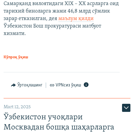
Самарқанд вилоятидаги XIX – XX асрларга оид
тарихий биноларга жами 46,8 млрд сўмлик
зарар етказилган, дея
маълум қилди
Ўзбекистон Бош прокуратураси матбуот
хизмати.
Кўпроқ ўқиш
Ўртоқлашинг
VPNсиз ўқиш
Mart 12, 2025
Ўзбекистон учоқлари
Москвадан бошқа шаҳарларга