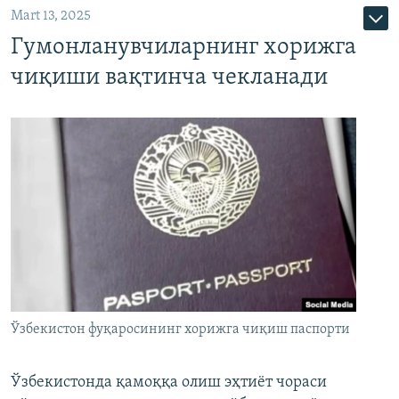
Mart 13, 2025
Гумонланувчиларнинг хорижга
чиқиши вақтинча чекланади
Ўзбекистон фуқаросининг хорижга чиқиш паспорти
Ўзбекистонда қамоққа олиш эҳтиёт чораси