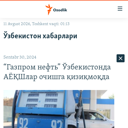
Линклар
Бош
мавзуларга
11 Avgust 2026, Toshkent vaqti: 01:13
ўтинг
OZODLIK SURISHTIRUVLARI
Асосий
Ўзбекистон хабарлари
OZODVIDEO
навигацияга
ўтинг
OZODARXIV
Қидиришга
Sentabr 30, 2024
ўтинг
На русском
“Газпром нефть” Ўзбекистонда
АЁҚШлар очишга қизиқмоқда
ИЖТИМОИЙ ТАРМОҚЛАР
Озодлик бошқа тилларда