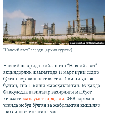
“Навоий азот” заводи (архив сурати)
Навоий шаҳрида жойлашган “Навоий азот”
акциядорлик жамиятида 11 март куни содир
бўлган портлаш натижасида 1 киши ҳалок
бўлган, яна 11 киши жароҳатланган. Бу ҳақда
Фавқулодда вазиятлар вазирлиги матбуот
хизмати
маълумот тарқатди
. ФВВ портлаш
чоғида нобуд бўлган ва жабрланган кишилар
шахсини очиқлаган эмас.