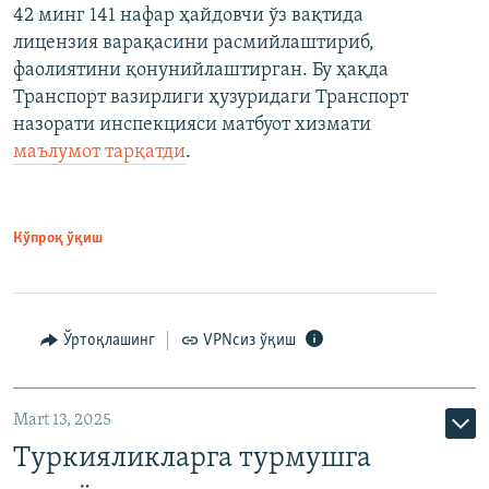
42 минг 141 нафар ҳайдовчи ўз вақтида
лицензия варақасини расмийлаштириб,
фаолиятини қонунийлаштирган. Бу ҳақда
Транспорт вазирлиги ҳузуридаги Транспорт
назорати инспекцияси матбуот хизмати
маълумот тарқатди
.
Кўпроқ ўқиш
Ўртоқлашинг
VPNсиз ўқиш
Mart 13, 2025
Туркияликларга турмушга