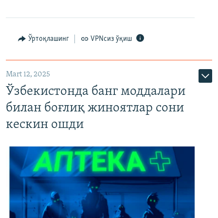
Ўртоқлашинг
VPNсиз ўқиш
Mart 12, 2025
Ўзбекистонда банг моддалари
билан боғлиқ жиноятлар сони
кескин ошди