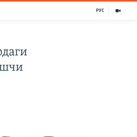
РУС
рдаги
ишчи