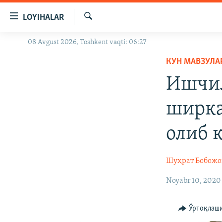
Линклар
LOYIHALAR
Бош
мавзуларга
Излаш
08 Avgust 2026, Toshkent vaqti: 06:27
OZODLIK SURISHTIRUVLARI
ўтинг
Асосий
КУН МАВЗУЛА
OZODVIDEO
навигацияга
Ишчил
OZODARXIV
ўтинг
Қидиришга
ширка
ўтинг
олиб 
Шуҳрат Бобожо
Noyabr 10, 2020
Ўртоқлаш