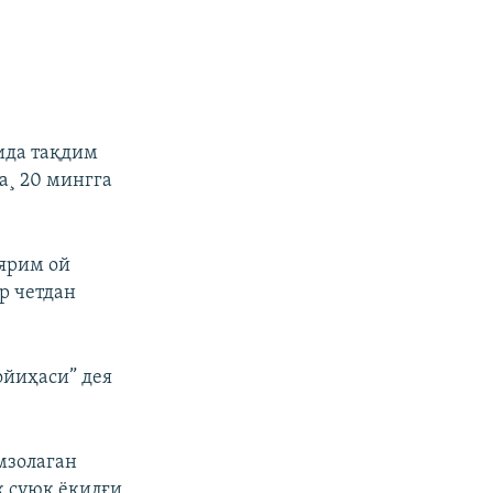
ида тақдим
а¸ 20 мингга
 ярим ой
р четдан
ойиҳаси” дея
мзолаган
к суюқ ёқилғи