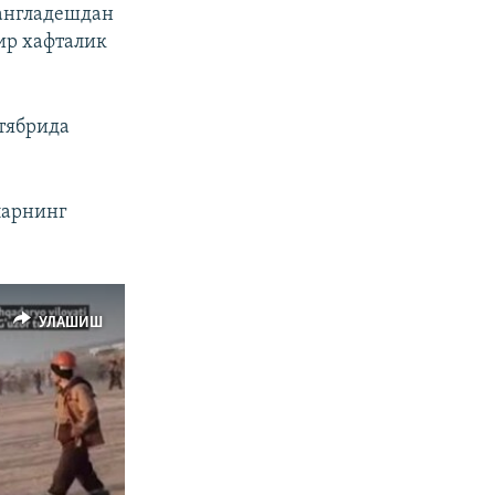
Бангладешдан
бир хафталик
тябрида
ларнинг
УЛАШИШ