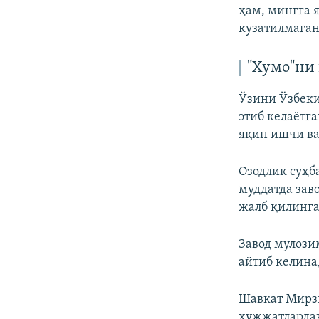
ҳам, мингга 
кузатилмаган
"Хумо"ни
Ўзини Ўзбеки
этиб келаëтга
яқин ишчи ва
Озодлик суҳб
муддатда зав
жалб қилинга
Завод мулози
айтиб келина
Шавкат Мирзи
ҳужжатлардан