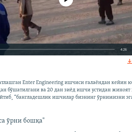
4:26
КИРИТИШ (EMBED)
атлашган Enter Engineering ишчиси ғалаëндан кейин ю
н бўшатилгани ва 20 дан зиëд ишчи устидан жиноят
йтиб¸ “бангладешлик ишчилар бизнинг ўрнимизни эг
Auto
240p
360p
480p
720p
1080p
са ўрни бошқа"