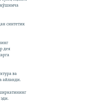
 қўшимча
дан синтетик
ининг
р дея
ларга
уктура ва
а айланди.
g ширкатининг
эди.