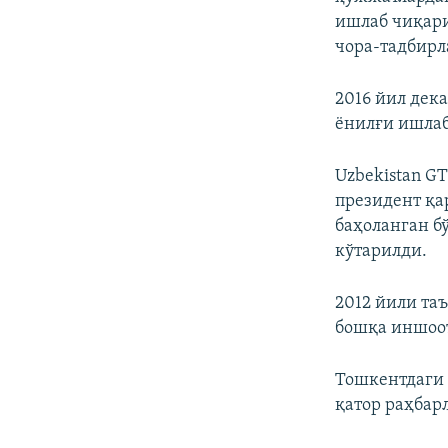
ишлаб чиқар
чора-тадбирл
2016 йил дек
ёнилғи ишлаб
Uzbekistan GT
президент қа
баҳоланган бў
кўтарилди.
2012 йили таъ
бошқа иншоот
Тошкентдаги 
қатор раҳбар