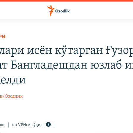
РИ
ари исëн кўтарган Ғузо
т Бангладешдан юзлаб 
келди
н/Озодлик
инг
VPNсиз ўқиш