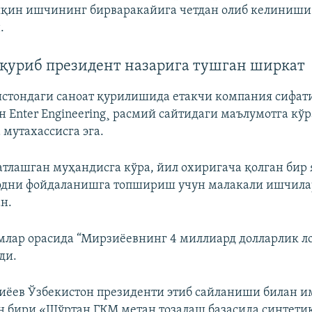
яқин ишчининг бирваракайига четдан олиб келиниши
.
 қуриб президент назарига тушган ширкат
стондаги саноат қурилишида етакчи компания сифат
н Enter Engineering¸ расмий сайтидаги маълумотга кўр
 мутахассисга эга.
атлашган муҳандисга кўра, йил охиригача қолган бир
одни фойдаланишга топшириш учун малакали ишчила
н.
млар орасида “Мирзиëевнинг 4 миллиард долларлик л
ди.
ëев Ўзбекистон президенти этиб сайланиши билан и
 бири «Шўртан ГКМ метан тозалаш базасида синтети