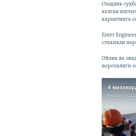
Озодлик суҳб
келган ишчил
карантинга о
Enter Engine
стихияли нор
Ойлик ва овқ
норозилиги о
билан
Озодл