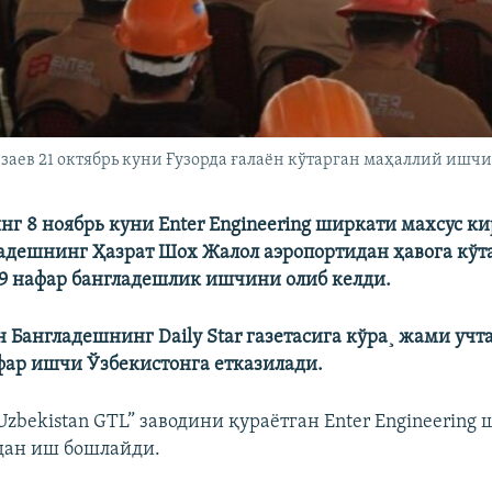
аев 21 октябрь куни Ғузорда ғалаён кўтарган маҳаллий иш
г 8 ноябрь куни Enter Engineering ширкати махсус к
адешнинг Ҳазрат Шох Жалол аэропортидан ҳавога кўт
9 нафар бангладешлик ишчини олиб келди.
н Бангладешнинг Daily Star газетасига кўра¸ жами учт
фар ишчи Ўзбекистонга етказилади.
Uzbekistan GTL” заводини қураëтган Enter Engineering
дан иш бошлайди.