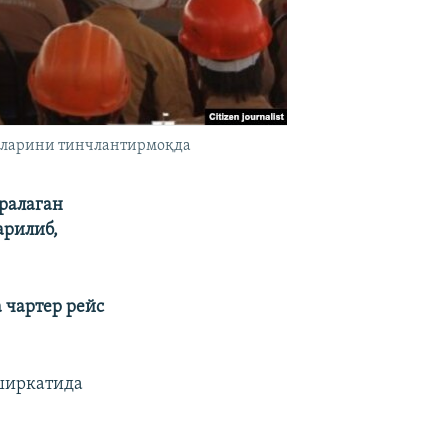
чиларини тинчлантирмоқда
иралаган
арилиб,
а чартер рейс
 ширкатида