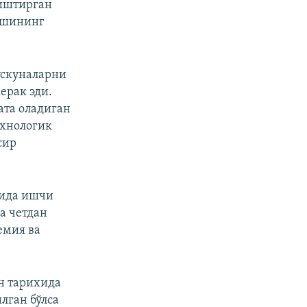
ништирган
ишининг
ускуналарни
ерак эди.
ата оладиган
ехнологик
сир
рида ишчи
а четдан
емия ва
н тарихида
лган бўлса