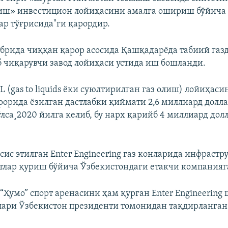
иш» инвестицион лойиҳасини амалга ошириш бўйича
ар тўғрисида"ги қарордир.
абрида чиққан қарор асосида Қашқадарёда табиий газ
 чиқарувчи завод лойиҳаси устида иш бошланди.
L (gas to liquids ёки суюлтирилган газ олиш) лойиҳас
рорида ëзилган дастлабки қиймати 2,6 миллиард долла
лса¸2020 йилга келиб, бу нарх қарийб 4 миллиард дол
сис этилган Enter Engineering газ конларида инфрастр
лар қуриш бўйича Ўзбекистондаги етакчи компанияг
“Ҳумо” спорт аренасини ҳам қурган Enter Engineerin
лари Ўзбекистон президенти томонидан тақдирланган 