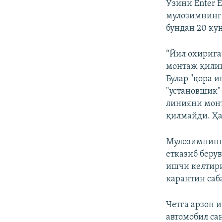
Ўзини Enter 
мулозимнинг
бундан 20 ку
“Йил охирига
монтаж қилиш
Булар "қора 
"установшик"
линияни монт
қилмайди. Ҳа
Мулозимнинг 
етказиб беру
ишчи келтири
карантин саб
Четга арзон 
автомобил са