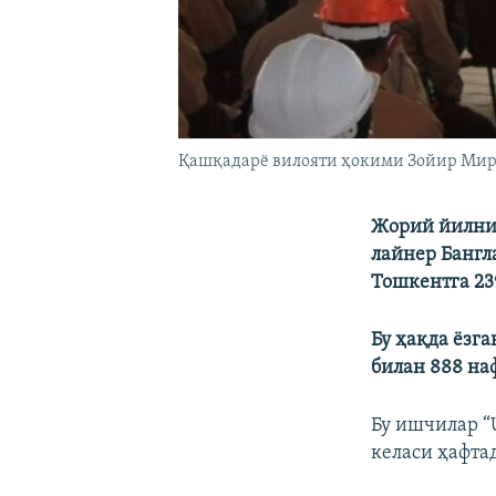
Қашқадарё вилояти ҳокими Зойир Мирз
Жорий йилнин
лайнер Бангл
Тошкентга 23
Бу ҳақда ëзга
билан 888 на
Бу ишчилар “
келаси ҳафта