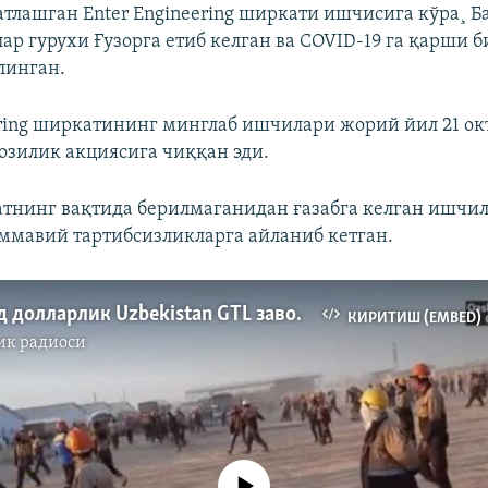
атлашган Enter Engineering ширкати ишчисига кўра¸ 
ар гурухи Ғузорга етиб келган ва COVID-19 га қарши 
линган.
ering ширкатининг минглаб ишчилари жорий йил 21 ок
озилик акциясига чиққан эди.
атнинг вақтида берилмаганидан ғазабга келган ишчи
ммавий тартибсизликларга айланиб кетган.
4 миллиард долларлик Uzbekistan GTL заводини қураëтган минглаб ишчи ғалаëн кўтарди
КИРИТИШ (EMBED)
ик радиоси
Айни дамда медиа-манба мавжуд эмас