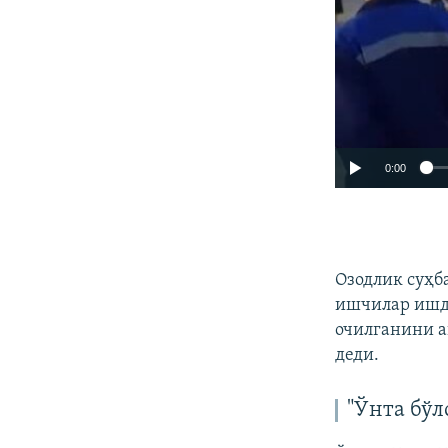
0:00
Озодлик суҳб
ишчилар ишда
очилганини а
деди.
"Ўнта бўл