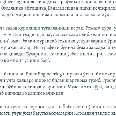
Engineering ширкати ходимлар бўлими вакили, деб та
 Озодликка айтишича¸Бангладешдан ишчи келтирил
н олдин чиққан ишчилар норозилигига алоқаси йўқ:
ча завод қурилиши тугалланиши керак. Режага кўра¸ 
 учун Бангладешдан мутахассислар олиб келиниши к
ишчи" эмас, балки мураккаб техника ускуналарини ўрн
 мутахассислар. Иш графиги бўйича булар заводдаги т
аж қилади. Буларнинг келиши ўзбек ишчиларига таъ
р кимнинг ўз иши бор”.
айтишича¸ Enter Engineering ширкати ўтган йил охи
вчи учта халқаро ширкат билан шартнома тузиб, Ғузорг
ш бўйича келишувга эришган. Мулозимга кўра, панд
аб ишчилар келиши кечиккан.
ишчи кучи экспорт қиладиган Ўзбекистон ўзининг яқи
ноати учун ўнлаб мутахассисларни Кореядан таклиф қи