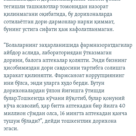
тегишли ташкилотлар томонидан назорат
қилинмагани оқибатида, бу дорихоналарда
сотилаётган дори-дармонлар нархи қиммат,
бунинг устига сифати ҳам кафолатланмаган.
“Болаларнинг заҳарланишида фармназоратдагилар
айбдор аслида, лабораториядан ўтказмаган
дорини, балога аптекалар қоляпти. Энди бизнинг
ҳисобимиздан дори савдосини тартибга солишга
ҳаракат қилиняпти. Фармсаноат коррупциянинг
ини бўлса, энди уларга худо берди. Бутун
дорихоналардан ўлпон йиғишга ўтишди
булар.Тошкентда кўчани йўқотиб, булар қонуний
кўча ясаволиб, ҳар битта аптекадан бир йилга 40
миллион сўмдан олса, 16 мингта аптекадан қанча
тушум бўлади?”, дейди тошкентлик дорихона
эгаси.