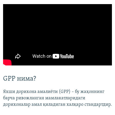
GPP нима?
Яхши дорихона амалиёти (GPP) – бу жаҳоннинг
барча ривожланган мамлакатларидаги
дорихоналар амал қиладиган халқаро стандартдир.