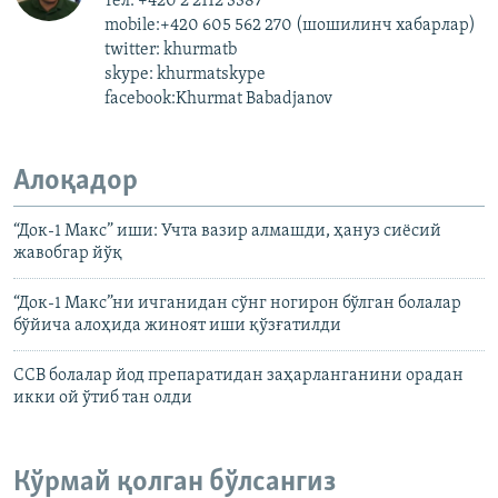
тел: +420 2 2112 3387
mobile:+420 605 562 270 (шошилинч хабарлар)
twitter: khurmatb
skype: khurmatskype
facebook:Khurmat Babadjanov
Алоқадор
“Док-1 Макс” иши: Учта вазир алмашди, ҳануз сиёсий
жавобгар йўқ
“Док-1 Макс”ни ичганидан сўнг ногирон бўлган болалар
бўйича алоҳида жиноят иши қўзғатилди
ССВ болалар йод препаратидан заҳарланганини орадан
икки ой ўтиб тан олди
Кўрмай қолган бўлсангиз