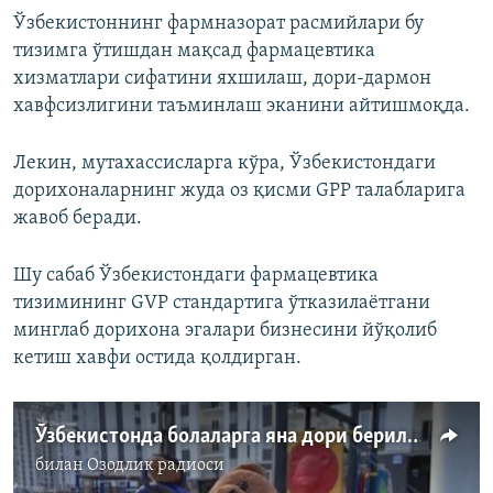
Ўзбекистоннинг фармназорат расмийлари бу
тизимга ўтишдан мақсад фармацевтика
хизматлари сифатини яхшилаш, дори-дармон
хавфсизлигини таъминлаш эканини айтишмоқда.
Лекин, мутахассисларга кўра, Ўзбекистондаги
дорихоналарнинг жуда оз қисми GPP талабларига
жавоб беради.
Шу сабаб Ўзбекистондаги фармацевтика
тизимининг GVP стандартига ўтказилаётгани
минглаб дорихона эгалари бизнесини йўқолиб
кетиш хавфи остида қолдирган.
Ўзбекистонда болаларга яна дори берилмоқда. Бу сафар гижжага қарши
билан
Озодлик радиоси