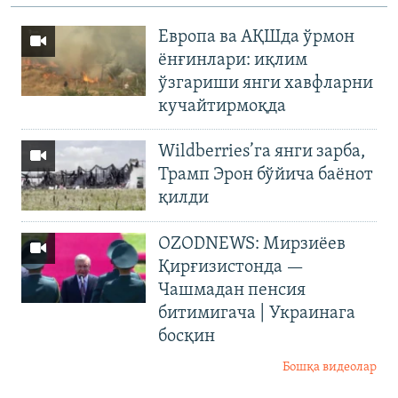
Европа ва АҚШда ўрмон
ёнғинлари: иқлим
ўзгариши янги хавфларни
кучайтирмоқда
Wildberries’га янги зарба,
Трамп Эрон бўйича баёнот
қилди
OZODNEWS: Мирзиёев
Қирғизистонда —
Чашмадан пенсия
битимигача | Украинага
босқин
Бошқа видеолар