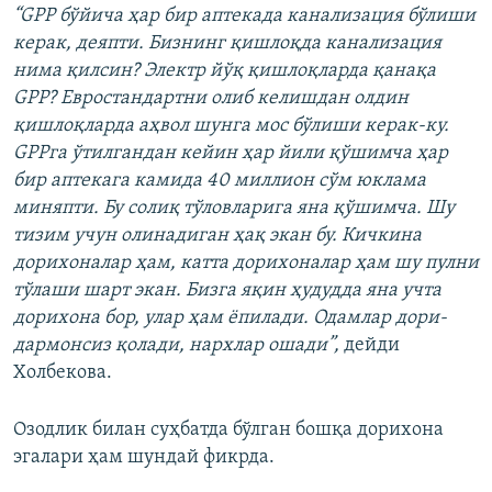
“GPP бўйича ҳар бир аптекада канализация бўлиши
керак, деяпти. Бизнинг қишлоқда канализация
нима қилсин? Электр йўқ қишлоқларда қанақа
GPP? Евростандартни олиб келишдан олдин
қишлоқларда аҳвол шунга мос бўлиши керак-ку.
GPPга ўтилгандан кейин ҳар йили қўшимча ҳар
бир аптекага камида 40 миллион сўм юклама
миняпти. Бу солиқ тўловларига яна қўшимча. Шу
тизим учун олинадиган ҳақ экан бу. Кичкина
дорихоналар ҳам, катта дорихоналар ҳам шу пулни
тўлаши шарт экан. Бизга яқин ҳудудда яна учта
дорихона бор, улар ҳам ёпилади. Одамлар дори-
дармонсиз қолади, нархлар ошади”,
дейди
Холбекова.
Озодлик билан суҳбатда бўлган бошқа дорихона
эгалари ҳам шундай фикрда.