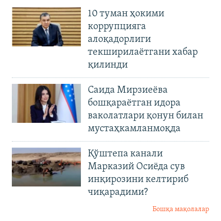
10 туман ҳокими
коррупцияга
алоқадорлиги
текширилаётгани хабар
қилинди
Саида Мирзиеёва
бошқараётган идора
ваколатлари қонун билан
мустаҳкамланмоқда
Қўштепа канали
Марказий Осиёда сув
инқирозини келтириб
чиқарадими?
Бошқа мақолалар