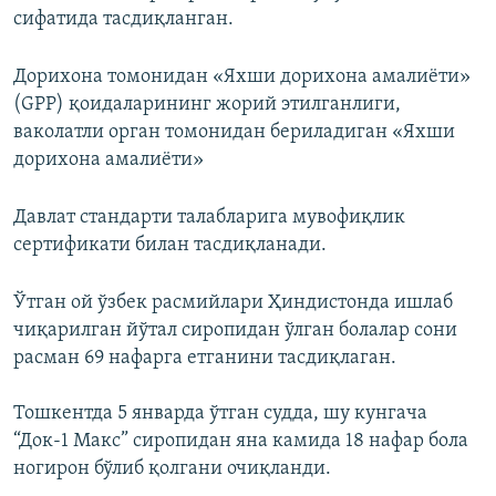
сифатида тасдиқланган.
Дорихона томонидан «Яхши дорихона амалиёти»
(GPP) қоидаларининг жорий этилганлиги,
ваколатли орган томонидан бериладиган «Яхши
дорихона амалиёти»
Давлат стандарти талабларига мувофиқлик
сертификати билан тасдиқланади.
Ўтган ой ўзбек расмийлари Ҳиндистонда ишлаб
чиқарилган йўтал сиропидан ўлган болалар сони
расман 69 нафарга етганини тасдиқлаган.
Тошкентда 5 январда ўтган судда, шу кунгача
“Док-1 Макс” сиропидан яна камида 18 нафар бола
ногирон бўлиб қолгани очиқланди.