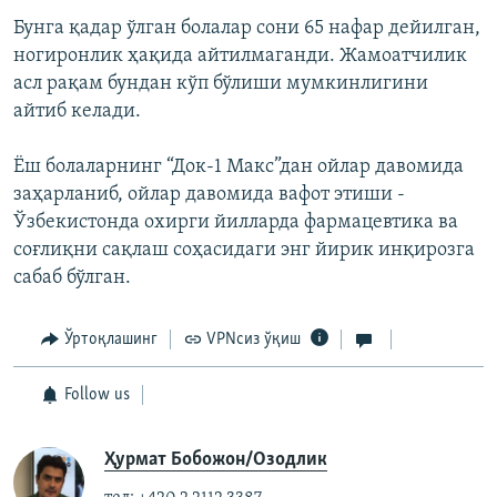
Бунга қадар ўлган болалар сони 65 нафар дейилган,
ногиронлик ҳақида айтилмаганди. Жамоатчилик
асл рақам бундан кўп бўлиши мумкинлигини
айтиб келади.
Ёш болаларнинг “Док-1 Макс”дан ойлар давомида
заҳарланиб, ойлар давомида вафот этиши -
Ўзбекистонда охирги йилларда фармацевтика ва
соғлиқни сақлаш соҳасидаги энг йирик инқирозга
сабаб бўлган.
Ўртоқлашинг
VPNсиз ўқиш
Follow us
Ҳурмат Бобожон/Озодлик