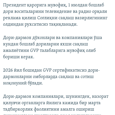
Президент қарорига мувофиқ, 1 июлдан бошлаб
дори воситаларини телевидение ва радио орқали
реклама қилиш Соғлиқни сақлаш вазирлигининг
олдиндан рухсатисиз тақиқланади.
Дори-дармон дўконлари ва компаниялари ўша
кундан бошлаб дориларни яхши сақлаш
амалиётини GVP талабларига мувофиқ олиб
бориши керак.
2026 йил бошидан GVP сертификатисиз дори-
дармонларни омборларда сақлаш ва сотиш
ноқонуний бўлади.
Дори-дармон компаниялари, шунингдек, назорат
қилувчи органларга йилига камида бир марта
тадбиркорлик фаолиятини амалга ошириш