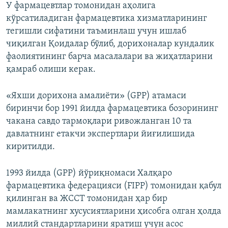
У фармацевтлар томонидан аҳолига
кўрсатиладиган фармацевтика хизматларининг
тегишли сифатини таъминлаш учун ишлаб
чиқилган Қоидалар бўлиб, дорихоналар кундалик
фаолиятининг барча масалалари ва жиҳатларини
қамраб олиши керак.
«Яхши дорихона амалиёти» (GPP) атамаси
биринчи бор 1991 йилда фармацевтика бозорининг
чакана савдо тармоқлари ривожланган 10 та
давлатнинг етакчи экспертлари йиғилишида
киритилди.
1993 йилда (GPP) йўриқномаси Халқаро
фармацевтика федерацияси (FIPP) томонидан қабул
қилинган ва ЖССТ томонидан ҳар бир
мамлакатнинг хусусиятларини ҳисобга олган ҳолда
миллий стандартларини яратиш учун асос