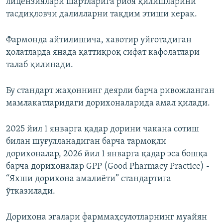
лицензиялари шартларига риоя қилишларини
тасдиқловчи далилларни тақдим этиши керак.
Фармонда айтилишича, хавотир уйғотадиган
ҳолатларда янада қаттиқроқ сифат кафолатлари
талаб қилинади.
Бу стандарт жаҳоннинг деярли барча ривожланган
мамлакатларидаги дорихоналарида амал қилади.
2025 йил 1 январга қадар дорини чакана сотиш
билан шуғулланадиган барча тармоқли
дорихоналар, 2026 йил 1 январга қадар эса бошқа
барча дорихоналар GPP (Good Pharmacy Practice) -
“Яхши дорихона амалиёти” стандартига
ўтказилади.
Дорихона эгалари фарммаҳсулотларнинг муайян