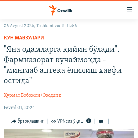
Линклар
Бош
мавзуларга
06 Avgust 2026, Toshkent vaqti: 12:56
ўтинг
OZODLIK SURISHTIRUVLARI
Асосий
КУН МАВЗУЛАРИ
OZODVIDEO
навигацияга
"Яна одамларга қийин бўлади".
ўтинг
OZODARXIV
Фармназорат кучаймоқда -
Қидиришга
ўтинг
"минглаб аптека ёпилиш хавфи
На русском
остида"
ИЖТИМОИЙ ТАРМОҚЛАР
Ҳурмат Бобожон/Озодлик
Fevral 01, 2024
Ўртоқлашинг
VPNсиз ўқиш
Озодлик бошқа тилларда