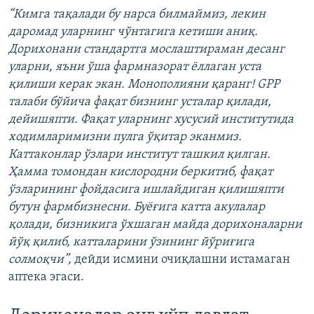
“Кимга тақалади бу нарса билмаймиз, лекин
даромад уларнинг чўнтагига кетиши аниқ.
Дорихонани стандартга мослаштираман десанг
уларни, яъни ўша фармназорат ёллаган уста
қилиши керак экан. Монополияни қаранг! GPP
талаби бўйича фақат бизнинг усталар қилади,
дейишяпти. Фақат уларнинг хусусий институтида
ходимларимизни пулга ўқитар эканмиз.
Каттаконлар ўзлари институт ташкил қилган.
Ҳамма томондан кислородни беркитиб, фақат
ўзларининг фойдасига ишлайдиган қилишяпти
бутун фармбизнесни. Буёғига катта акулалар
қолади, бизникига ўхшаган майда дорихоналарни
йўқ қилиб, катталарини ўзининг йўриғига
солмоқчи”,
дейди исмини очиқлашни истамаган
аптека эгаси.