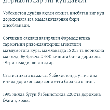
Дорихоналар энг кўп давлат
Ўзбекистон дунёда аҳоли сонига нисбатан энг кўп
дорихонага эга мамлакатлардан бири
ҳисобланади.
Соғлиқни сақлаш вазирлиги Фармацевтика
тармоғини ривожлантириш агентлиги
маълумотига кўра, мамлакатда 15 253 та дорихона
мавжуд. Бу ўртача 2 400 кишига битта дорихона
тўғри келади, деганидир.
Статистикага қаралса, Ўзбекистонда ўттиз йил
ичида дорихоналар сони етти баравар ошган.
1995 йилда бутун Ўзбекистонда 2200та дорихона
бўлган, холос.