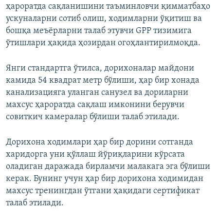
ҳароратда сақланишини таъминловчи қимматбаҳо
ускуналарни сотиб олиш, ходимларни ўқитиш ва
бошқа меъёрларни талаб этувчи GPP тизимига
ўтишлари ҳақида ҳозирдан огоҳлантирилмоқда.
Янги стандартга ўтилса, дорихоналар майдони
камида 54 квадрат метр бўлиши, ҳар бир хонада
канализацияга уланган санузел ва дориларни
махсус ҳароратда сақлаш имконини берувчи
совиткич камералар бўлиши талаб этилади.
Дорихона ходимлари ҳар бир дорини сотганда
харидорга уни қўллаш йўриқларини кўрсата
оладиган даражада бирламчи малакага эга бўлиши
керак. Бунинг учун ҳар бир дорихона ходимидан
махсус тренингдан ўтгани ҳақидаги сертификат
талаб этилади.