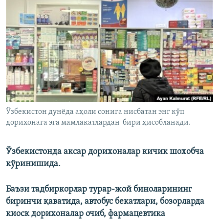
Ўзбекистон дунёда аҳоли сонига нисбатан энг кўп
дорихонага эга мамлакатлардан бири ҳисобланади.
Ўзбекистонда аксар дорихоналар кичик шохобча
кўринишида.
Баъзи тадбиркорлар турар-жой биноларининг
биринчи қаватида, автобус бекатлари, бозорларда
киоск дорихоналар очиб, фармацевтика