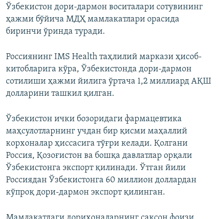
Ўзбекистон дори-дармон воситалари сотувининг
ҳажми бўйича МДҲ мамлакатлари орасида
биринчи ўринда туради.
Россиянинг IMS Health таҳлилий маркази ҳисоб-
китобларига кўра, Ўзбекистонда дори-дармон
сотилиши ҳажми йилига ўртача 1,2 миллиард АҚШ
долларини ташкил қилган.
Ўзбекистон ички бозоридаги фармацевтика
маҳсулотларнинг учдан бир қисми маҳаллий
корхоналар ҳиссасига тўғри келади. Қолгани
Россия, Қозоғистон ва бошқа давлатлар орқали
Ўзбекистонга экспорт қилинади. Ўтган йили
Россиядан Ўзбекистонга 60 миллион доллардан
кўпроқ дори-дармон экспорт қилинган.
Мамлакатдаги дорихоналарнинг саксон фоизи