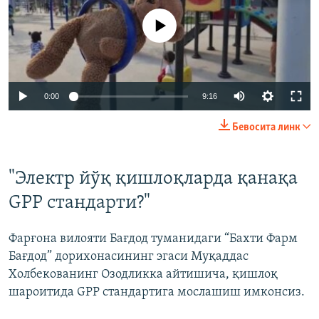
Айни дамда медиа-манба мавжуд эмас
Auto
0:00
9:16
240p
Бевосита линк
360p
Auto
240p
360p
480p
480p
"Электр йўқ қишлоқларда қанақа
720p
GPP стандарти?"
720p
1080p
1080p
Фарғона вилояти Бағдод туманидаги “Бахти Фарм
Бағдод” дорихонасининг эгаси Муқаддас
Холбекованинг Озодликка айтишича, қишлоқ
шароитида GPP стандартига мослашиш имконсиз.