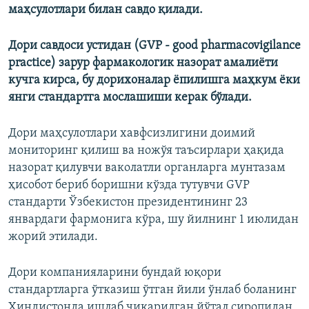
маҳсулотлари билан савдо қилади.
Дори савдоси устидан (GVP - good pharmacovigilance
practice) зарур фармакологик назорат амалиёти
кучга кирса, бу дорихоналар ёпилишга маҳкум ёки
янги стандартга мослашиши керак бўлади.
Дори маҳсулотлари хавфсизлигини доимий
мониторинг қилиш ва ножўя таъсирлари ҳақида
назорат қилувчи ваколатли органларга мунтазам
ҳисобот бериб боришни кўзда тутувчи GVP
стандарти Ўзбекистон президентининг 23
январдаги фармонига кўра, шу йилнинг 1 июлидан
жорий этилади.
Дори компанияларини бундай юқори
стандартларга ўтказиш ўтган йили ўнлаб боланинг
Ҳиндистонда ишлаб чиқарилган йўтал сиропидан