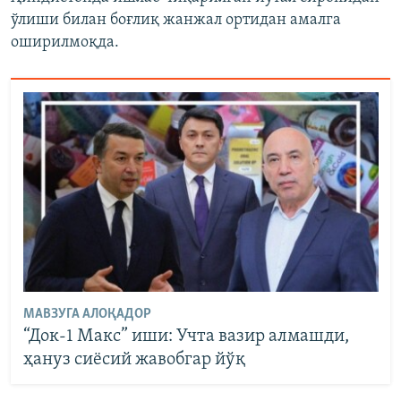
ўлиши билан боғлиқ жанжал ортидан амалга
оширилмоқда.
МАВЗУГА АЛОҚАДОР
“Док-1 Макс” иши: Учта вазир алмашди,
ҳануз сиёсий жавобгар йўқ