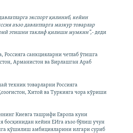
 давлатларга экспорт қилиниб, кейин
ссия аъзо давлатларга мазкур товарлар
рий этишни таклиф қилиши мумкин”,-
деди
, Россияга санкцияларни четлаб ўтишга
стон, Арманистон ва Бирлашган Араб
май техник товарларни Россияга
озоғистон, Хитой ва Туркияга чора кўриши
еннинг Киевга ташрифи Европа куни
я босқинидан кейин EИга аъзо бўлиш учун
рига қўшилиш амбицияларини илгари суриб