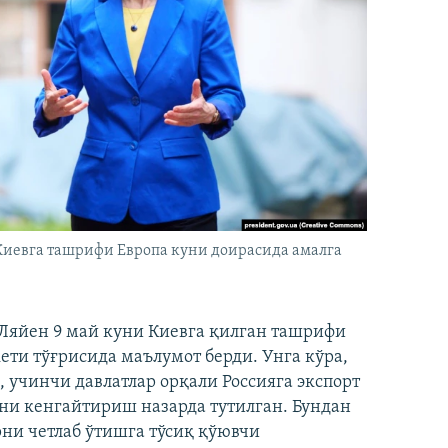
Киевга ташрифи Европа куни доирасида амалга
 Ляйен 9 май куни Киевга қилган ташрифи
кети тўғрисида маълумот берди. Унга кўра,
, учинчи давлатлар орқали Россияга экспорт
ни кенгайтириш назарда тутилган. Бундан
ни четлаб ўтишга тўсиқ қўювчи