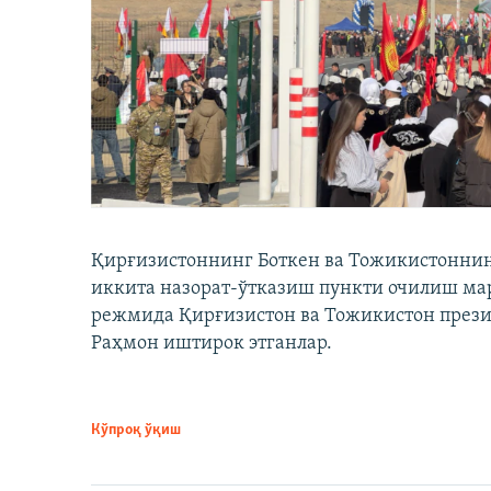
Қирғизистоннинг Боткен ва Тожикистоннинг
иккита назорат-ўтказиш пункти очилиш мар
режмида Қирғизистон ва Тожикистон през
Раҳмон иштирок этганлар.
Кўпроқ ўқиш