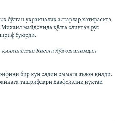
ок бўлган украиналик аскарлар хотирасига
ё Михаил майдонида қўлга олинган рус
ашриф буюрди.
я қилинаётган Киевга йўл олганимдан
рифини бир кун олдин оммага эълон қилди.
раинага ташрифлари хавфсизлик нуқтаи