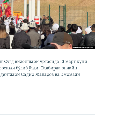
 Сўғд вилоятлари ўртасида 13 март куни
осими бўлиб ўтди. Тадбирда онлайн
идентлари Садир Жапаров ва Эмомали