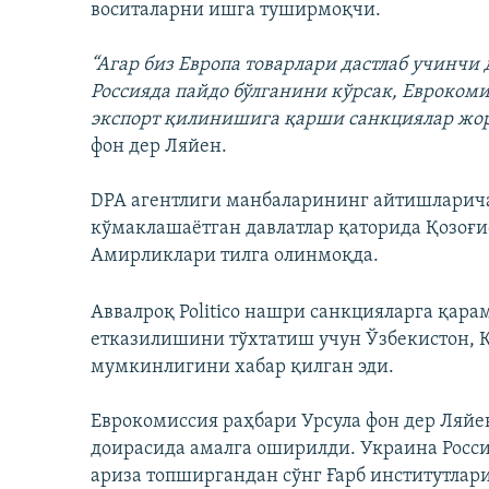
воситаларни ишга туширмоқчи.
“Агар биз Европа товарлари дастлаб учинчи
Россияда пайдо бўлганини кўрсак, Еврокоми
экспорт қилинишига қарши санкциялар жо
фон дер Ляйен.
DPA агентлиги манбаларининг айтишларича
кўмаклашаётган давлатлар қаторида Қозоғи
Амирликлари тилга олинмоқда.
Аввалроқ Politico нашри санкцияларга қара
етказилишини тўхтатиш учун Ўзбекистон, Қ
мумкинлигини хабар қилган эди.
Еврокомиссия раҳбари Урсула фон дер Ляй
доирасида амалга оширилди. Украина Росси
ариза топширгандан сўнг Ғарб институтла