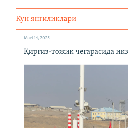
Кун янгиликлари
Mart 14, 2025
Қирғиз-тожик чегарасида ик