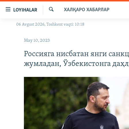
Линклар
ХАЛҚАРО ХАБАРЛАР
LOYIHALAR
Бош
мавзуларга
Излаш
06 Avgust 2026, Toshkent vaqti: 10:18
OZODLIK SURISHTIRUVLARI
ўтинг
Асосий
OZODVIDEO
May 10, 2023
навигацияга
OZODARXIV
ўтинг
Россияга нисбатан янги санк
Қидиришга
жумладан, Ўзбекистонга даҳ
ўтинг