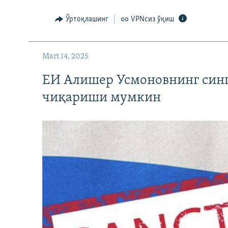
Ўртоқлашинг
VPNсиз ўқиш
Mart 14, 2025
ЕИ Алишер Усмоновнинг син
чиқариши мумкин