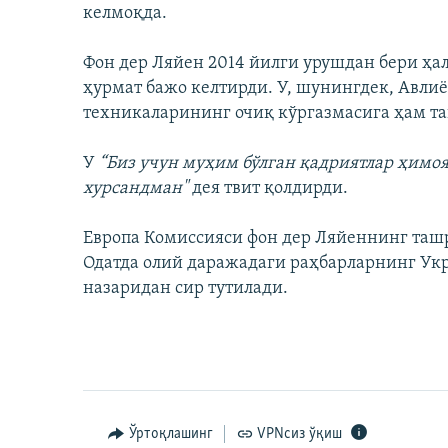
келмоқда.
Фон дер Ляйен 2014 йилги урушдан бери ҳал
ҳурмат бажо келтирди. У, шунингдек, Авли
техникаларининг очиқ кўргазмасига ҳам т
У
“Биз учун муҳим бўлган қадриятлар ҳимо
хурсандман"
дея твит қолдирди.
Европа Комиссияси фон дер Ляйеннинг таш
Одатда олий даражадаги раҳбарларнинг Ук
назаридан сир тутилади.
Ўртоқлашинг
VPNсиз ўқиш