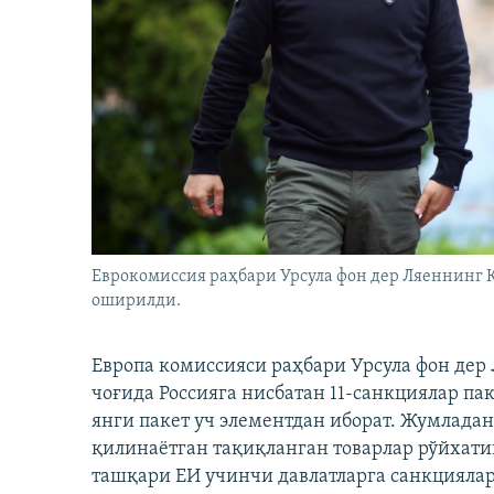
Еврокомиссия раҳбари Урсула фон дер Ляеннинг 
оширилди.
Европа комиссияси раҳбари Урсула фон дер
чоғида Россияга нисбатан 11-санкциялар па
янги пакет уч элементдан иборат. Жумладан
қилинаётган тақиқланган товарлар рўйхати
ташқари ЕИ учинчи давлатларга санкциялар