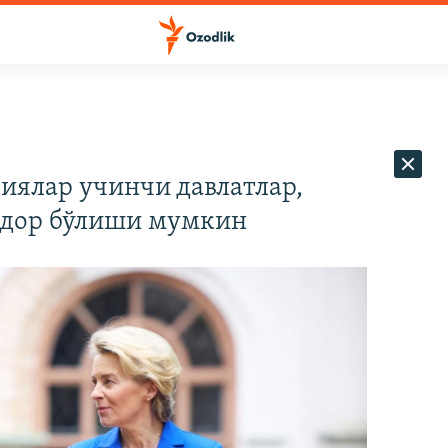
циялар учинчи давлатлар,
лдор бўлиши мумкин