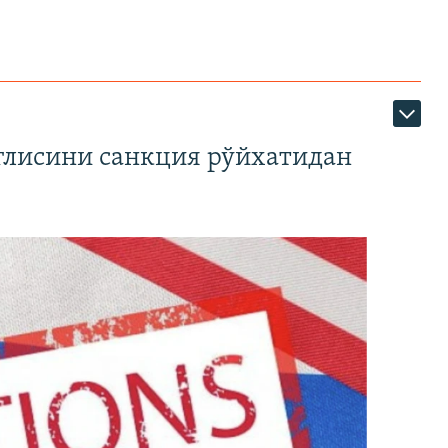
глисини санкция рўйхатидан