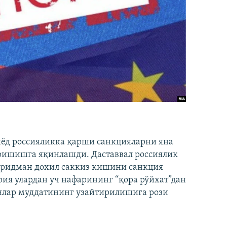
иёд россияликка қарши санкцияларни яна
ришишга яқинлашди. Даставвал россиялик
Фридман дохил саккиз кишини санкция
ия улардан уч нафарининг “қора рўйхат”дан
лар муддатининг узайтирилишига рози