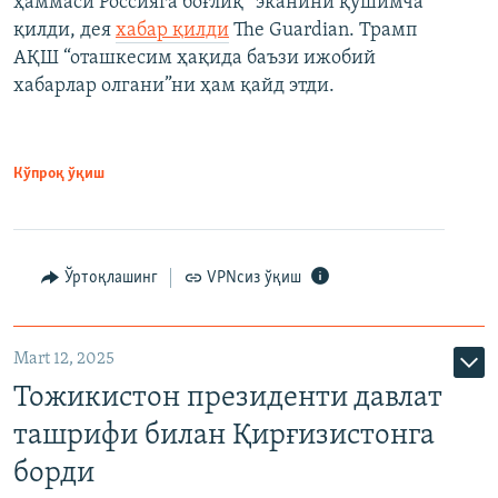
ҳаммаси Россияга боғлиқ” эканини қўшимча
қилди, дея
хабар қилди
The Guardian. Трамп
АҚШ “оташкесим ҳақида баъзи ижобий
хабарлар олгани”ни ҳам қайд этди.
Кўпроқ ўқиш
Ўртоқлашинг
VPNсиз ўқиш
Mart 12, 2025
Тожикистон президенти давлат
ташрифи билан Қирғизистонга
борди