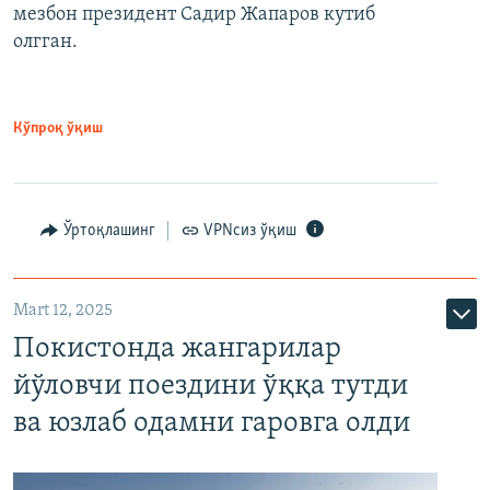
мезбон президент Садир Жапаров кутиб
олгган.
Кўпроқ ўқиш
Ўртоқлашинг
VPNсиз ўқиш
Mart 12, 2025
Покистонда жангарилар
йўловчи поездини ўққа тутди
ва юзлаб одамни гаровга олди