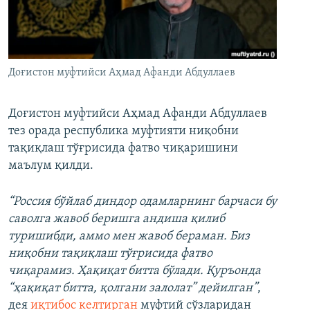
Доғистон муфтийси Аҳмад Афанди Абдуллаев
Доғистон муфтийси Аҳмад Афанди Абдуллаев
тез орада республика муфтияти ниқобни
тақиқлаш тўғрисида фатво чиқаришини
маълум қилди.
“Россия бўйлаб диндор одамларнинг барчаси бу
саволга жавоб беришга андиша қилиб
туришибди, аммо мен жавоб бераман. Биз
ниқобни тақиқлаш тўғрисида фатво
чиқарамиз. Ҳақиқат битта бўлади. Қуръонда
“ҳақиқат битта, қолгани залолат” дейилган”
,
дея
иқтибос келтирган
муфтий сўзларидан