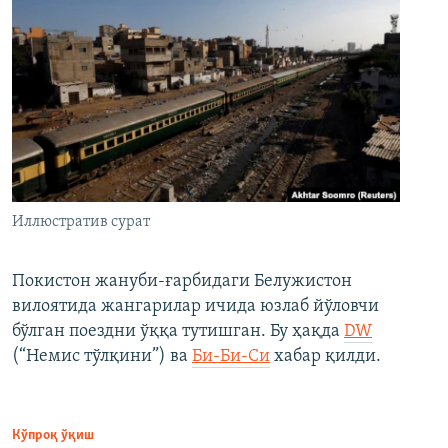
Иллюстратив сурат
Покистон жануби-ғарбидаги Белужистон
вилоятида жангарилар ичида юзлаб йўловчи
бўлган поездни ўққа тутишган. Бу ҳақда
DW
(“Немис тўлқини”) ва
Би-Би-Си
хабар қилди.
Кўпроқ ўқиш