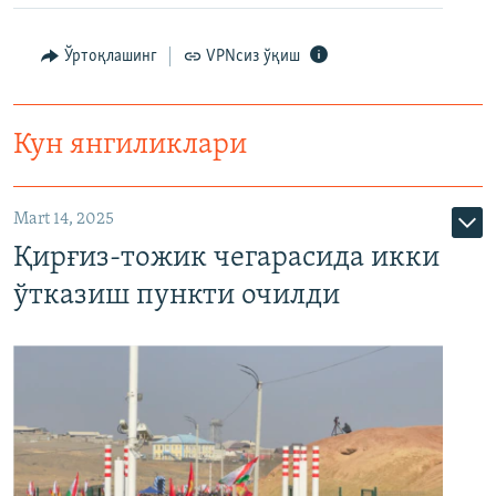
Ўртоқлашинг
VPNсиз ўқиш
Кун янгиликлари
Mart 14, 2025
Қирғиз-тожик чегарасида икки
ўтказиш пункти очилди