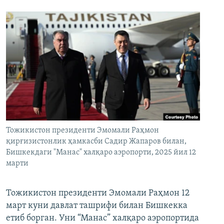
Тожикистон президенти Эмомали Раҳмон
қирғизистонлик ҳамкасби Садир Жапаров билан,
Бишкекдаги "Манас" халқаро аэропорти, 2025 йил 12
марти
Тожикистон президенти Эмомали Раҳмон 12
март куни давлат ташрифи билан Бишкекка
етиб борган. Уни “Манас” халқаро аэропортида