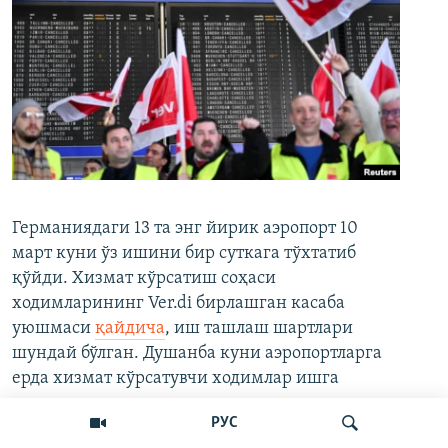
Германиядаги 13 та энг йирик аэропорт 10
март куни ўз ишини бир суткага тўхтатиб
қўйди. Хизмат кўрсатиш соҳаси
ходимларининг Ver.di бирлашган касаба
уюшмаси
қайдича
, иш ташлаш шартлари
шундай бўлган. Душанба куни аэропортларга
ерда хизмат кўрсатувчи ходимлар ишга
чиқишмаган − уларнинг меҳнатига давлат
РУС
сектори тарифларига кўра ҳақ тўланади.