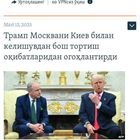
Ўртоқлашинг
VPNсиз ўқиш
Mart 13, 2025
Трамп Москвани Киев билан
келишувдан бош тортиш
оқибатларидан огоҳлантирди