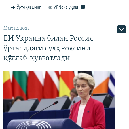
Ўртоқлашинг
VPNсиз ўқиш
Mart 12, 2025
ЕИ Украина билан Россия
ўртасидаги сулҳ ғоясини
қўллаб-қувватлади