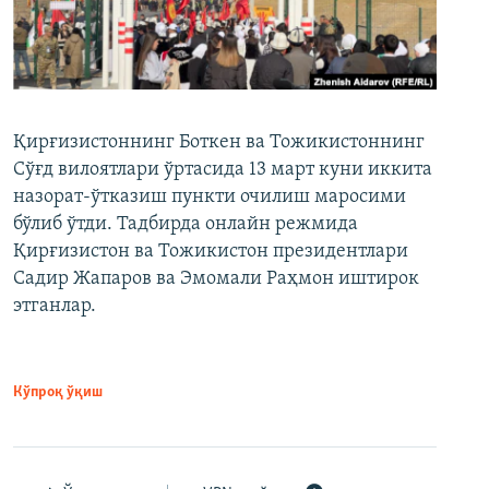
Қирғизистоннинг Боткен ва Тожикистоннинг
Сўғд вилоятлари ўртасида 13 март куни иккита
назорат-ўтказиш пункти очилиш маросими
бўлиб ўтди. Тадбирда онлайн режмида
Қирғизистон ва Тожикистон президентлари
Садир Жапаров ва Эмомали Раҳмон иштирок
этганлар.
Кўпроқ ўқиш