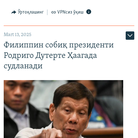
Ўртоқлашинг
VPNсиз ўқиш
Mart 13, 2025
Филиппин собиқ президенти
Родриго Дутерте Ҳаагада
судланади