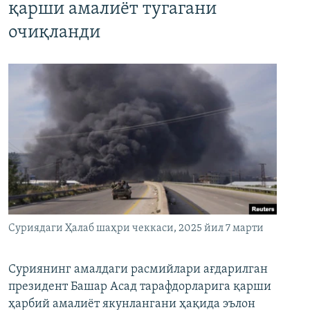
қарши амалиёт тугагани
очиқланди
Суриядаги Ҳалаб шаҳри чеккаси, 2025 йил 7 марти
Суриянинг амалдаги расмийлари ағдарилган
президент Башар Асад тарафдорларига қарши
ҳарбий амалиёт якунлангани ҳақида эълон