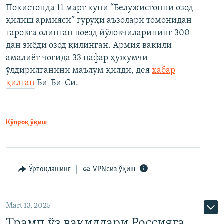
Покистонда 11 март куни “Белужистонни озод
қилиш армияси” гуруҳи аъзолари томонидан
гаровга олинган поезд йўловчиларининг 300
дан зиёди озод қилинган. Армия вакили
амалиёт чоғида 33 нафар ҳужумчи
ўлдирилганини маълум қилди, дея
хабар
қилган
Би-Би-Си.
Кўпроқ ўқиш
Ўртоқлашинг
VPNсиз ўқиш
Mart 13, 2025
Трамп ўз вакиллари Россияга