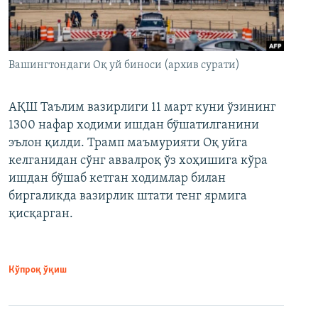
Вашингтондаги Оқ уй биноси (архив сурати)
АҚШ Таълим вазирлиги 11 март куни ўзининг
1300 нафар ходими ишдан бўшатилганини
эълон қилди. Трамп маъмурияти Оқ уйга
келганидан сўнг аввалроқ ўз хоҳишига кўра
ишдан бўшаб кетган ходимлар билан
биргаликда вазирлик штати тенг ярмига
қисқарган.
Кўпроқ ўқиш