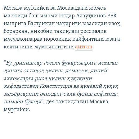
Москва муфтийси ва Москвадаги жомеъ
масжиди бош имоми Илдар Алаутдинов РБК
нашрига Бастрикин чақириғи юзасидан изоҳ
бераркан, ниқобни тақиқлаш россиялик
мусулмонларда норозилик кайфиятини юзага
келтириши мумкинлигини
айтган
.
“
Бу уринишлар Россия фуқароларига истаган
динига эътиқод қилиш, демакки, диний
аҳкомларга риоя қилиш ҳуқуқини
кафолатловчи Конституция ва дунёвий ҳуқуқ
меъёрларини очиқдан-очиқ бузиш сифатида
намоён бўлади
”, дея таъкидлаган Москва
муфтийси.