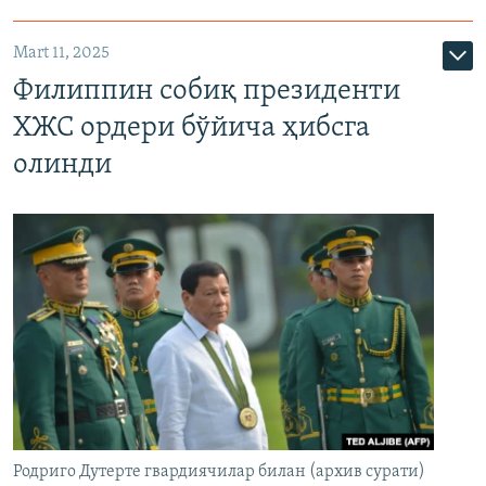
Mart 11, 2025
Филиппин собиқ президенти
ХЖС ордери бўйича ҳибсга
олинди
Родриго Дутерте гвардиячилар билан (архив сурати)