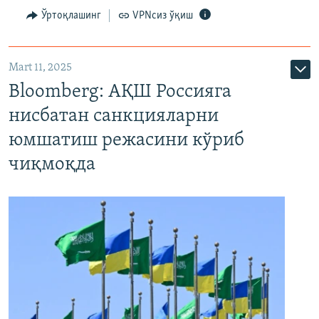
Ўртоқлашинг
VPNсиз ўқиш
Mart 11, 2025
Bloomberg: АҚШ Россияга
нисбатан санкцияларни
юмшатиш режасини кўриб
чиқмоқда