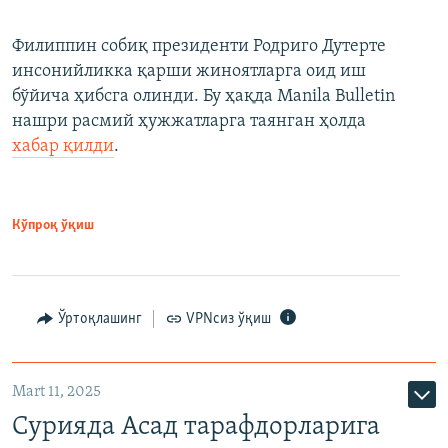
Филиппин собиқ президенти Родриго Дутерте
инсонийликка қарши жиноятларга оид иш
бўйича ҳибсга олинди. Бу ҳақда Manila Bulletin
нашри расмий ҳужжатларга таянган ҳолда
хабар қилди
.
Кўпроқ ўқиш
Ўртоқлашинг
VPNсиз ўқиш
Mart 11, 2025
Сурияда Асад тарафдорларига