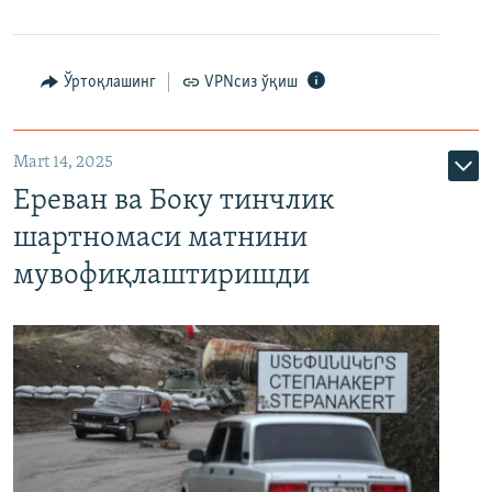
Ўртоқлашинг
VPNсиз ўқиш
Mart 14, 2025
Ереван ва Боку тинчлик
шартномаси матнини
мувофиқлаштиришди