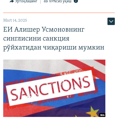
Ўртоқлашинг
VPNсиз ўқиш
Mart 14, 2025
ЕИ Алишер Усмоновнинг
синглисини санкция
рўйхатидан чиқариши мумкин