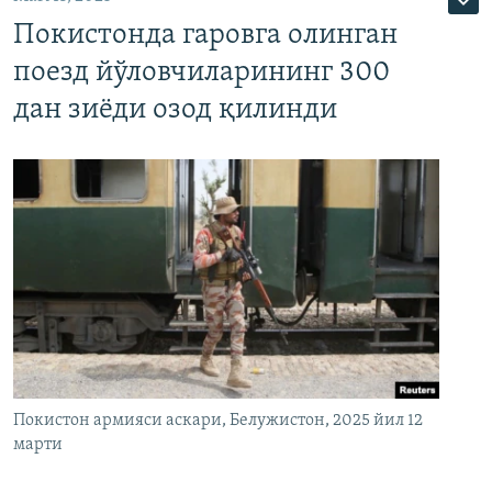
Покистонда гаровга олинган
поезд йўловчиларининг 300
дан зиёди озод қилинди
Покистон армияси аскари, Белужистон, 2025 йил 12
марти