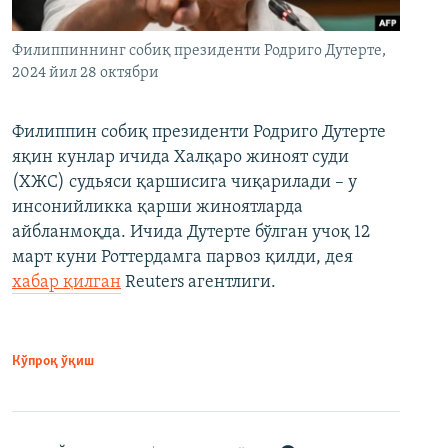
Филиппиннинг собиқ президенти Родриго Дутерте,
2024 йил 28 октябри
Филиппин собиқ президенти Родриго Дутерте
яқин кунлар ичида Халқаро жиноят суди
(ХЖС) судьяси қаршисига чиқарилади – у
инсонийликка қарши жиноятларда
айбланмоқда. Ичида Дутерте бўлган учоқ 12
март куни Роттердамга парвоз қилди, дея
хабар қилган
Reuters агентлиги.
Кўпроқ ўқиш