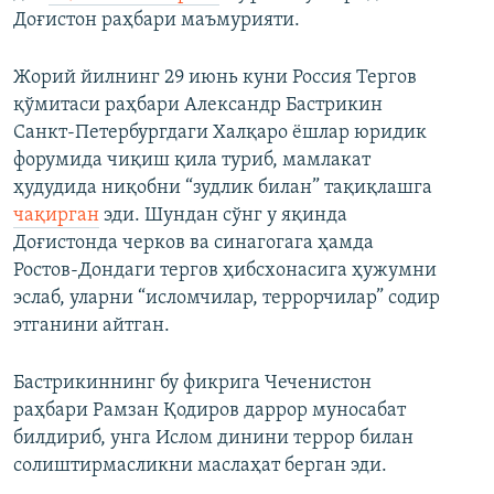
Доғистон раҳбари маъмурияти.
Жорий йилнинг 29 июнь куни Россия Тергов
қўмитаси раҳбари Александр Бастрикин
Санкт-Петербургдаги Халқаро ёшлар юридик
форумида чиқиш қила туриб, мамлакат
ҳудудида ниқобни “зудлик билан” тақиқлашга
чақирган
эди. Шундан сўнг у яқинда
Доғистонда черков ва синагогага ҳамда
Ростов-Дондаги тергов ҳибсхонасига ҳужумни
эслаб, уларни “исломчилар, террорчилар” содир
этганини айтган.
Бастрикиннинг бу фикрига Чеченистон
раҳбари Рамзан Қодиров даррор муносабат
билдириб, унга Ислом динини террор билан
солиштирмасликни маслаҳат берган эди.