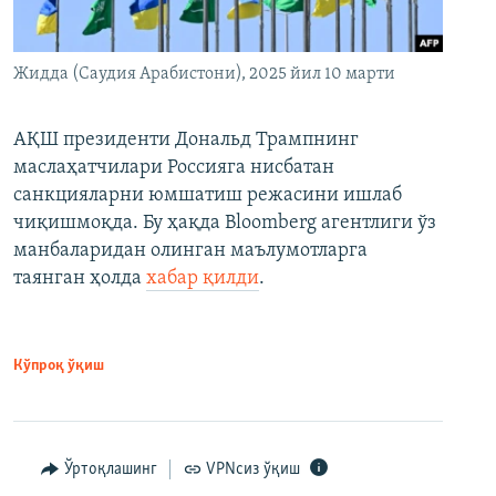
Жидда (Саудия Арабистони), 2025 йил 10 марти
АҚШ президенти Дональд Трампнинг
маслаҳатчилари Россияга нисбатан
санкцияларни юмшатиш режасини ишлаб
чиқишмоқда. Бу ҳақда Bloomberg агентлиги ўз
манбаларидан олинган маълумотларга
таянган ҳолда
хабар қилди
.
Кўпроқ ўқиш
Ўртоқлашинг
VPNсиз ўқиш