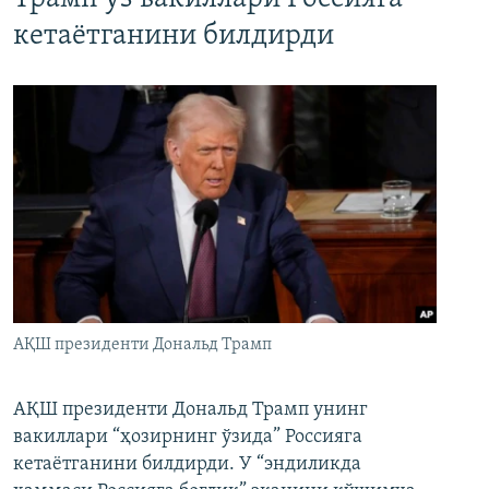
кетаётганини билдирди
АҚШ президенти Дональд Трамп
АҚШ президенти Дональд Трамп унинг
вакиллари “ҳозирнинг ўзида” Россияга
кетаётганини билдирди. У “эндиликда