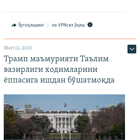
Ўртоқлашинг
VPNсиз ўқиш
Mart 12, 2025
Трамп маъмурияти Таълим
вазирлиги ходимларини
ёппасига ишдан бўшатмоқда