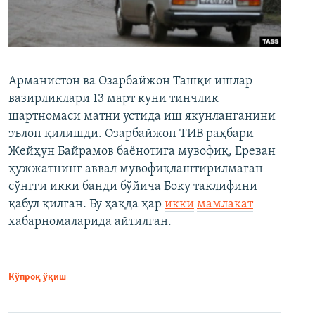
Арманистон ва Озарбайжон Ташқи ишлар
вазирликлари 13 март куни тинчлик
шартномаси матни устида иш якунланганини
эълон қилишди. Озарбайжон ТИВ раҳбари
Жейҳун Байрамов баёнотига мувофиқ, Ереван
ҳужжатнинг аввал мувофиқлаштирилмаган
сўнгги икки банди бўйича Боку таклифини
қабул қилган. Бу ҳақда ҳар
икки
мамлакат
хабарномаларида айтилган.
Кўпроқ ўқиш