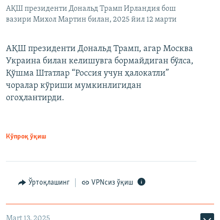
АҚШ президенти Дональд Трамп Ирландия бош
вазири Михол Мартин билан, 2025 йил 12 марти
АҚШ президенти Дональд Трамп, агар Москва
Украина билан келишувга бормайдиган бўлса,
Қўшма Штатлар “Россия учун ҳалокатли”
чоралар кўриши мумкинлигидан
огоҳлантирди.
Кўпроқ ўқиш
Ўртоқлашинг
VPNсиз ўқиш
Mart 13, 2025