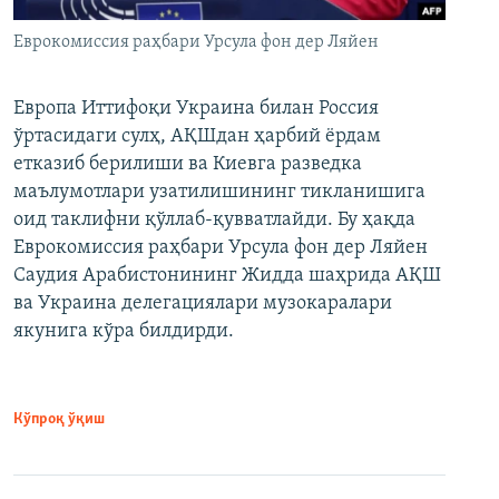
Еврокомиссия раҳбари Урсула фон дер Ляйен
Европа Иттифоқи Украина билан Россия
ўртасидаги сулҳ, АҚШдан ҳарбий ёрдам
етказиб берилиши ва Киевга разведка
маълумотлари узатилишининг тикланишига
оид таклифни қўллаб-қувватлайди. Бу ҳақда
Еврокомиссия раҳбари Урсула фон дер Ляйен
Саудия Арабистонининг Жидда шаҳрида АҚШ
ва Украина делегациялари музокаралари
якунига кўра билдирди.
Кўпроқ ўқиш