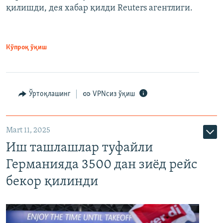
қилишди, дея хабар қилди Reuters агентлиги.
Кўпроқ ўқиш
Ўртоқлашинг
VPNсиз ўқиш
Mart 11, 2025
Иш ташлашлар туфайли
Германияда 3500 дан зиёд рейс
бекор қилинди