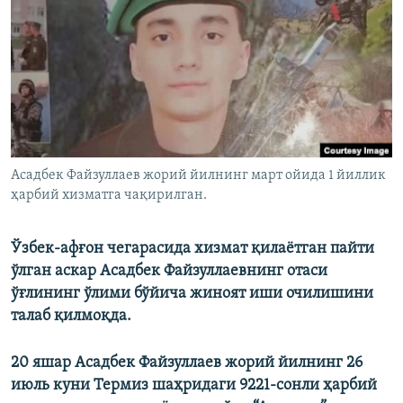
Асадбек Файзуллаев жорий йилнинг март ойида 1 йиллик
ҳарбий хизматга чақирилган.
Ўзбек-афғон чегарасида хизмат қилаётган пайти
ўлган аскар Асадбек Файзуллаевнинг отаси
ўғлининг ўлими бўйича жиноят иши очилишини
талаб қилмоқда.
20 яшар Асадбек Файзуллаев жорий йилнинг 26
июль куни Термиз шаҳридаги 9221-сонли ҳарбий