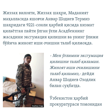
Жиззах вилояти, Жиззах шаҳри, Маданият
маҳалласида яшовчи Анвар Шодиев Термиз
шаҳридаги 9221-сонли ҳарбий қисмда хизмат
қилаётган пайти ўлган ўғли Асадбекнинг
жасадини эксгумация қилишни ва унинг ўлими
бўйича жиноят иши очишни талаб қилмоқда.
- Мен ўғлимни эксгумация
қилишни талаб қиламан.
Жиноят иши очилишини
талаб қиламиз,-
дейди
Анвар Шодиев Озодлик
билан суҳбатда.
Ўзбекистон ҳарбий
прокуратураси томонидан