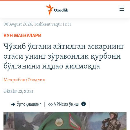
Линклар
Бош
мавзуларга
08 Avgust 2026, Toshkent vaqti: 11:31
ўтинг
OZODLIK SURISHTIRUVLARI
Асосий
КУН МАВЗУЛАРИ
OZODVIDEO
навигацияга
Чўкиб ўлгани айтилган аскарнинг
ўтинг
OZODARXIV
отаси унинг зўравонлик қурбони
Қидиришга
ўтинг
бўлганини иддао қилмоқда
На русском
Меҳрибон/Озодлик
ИЖТИМОИЙ ТАРМОҚЛАР
Oktabr 23, 2021
Ўртоқлашинг
VPNсиз ўқиш
Озодлик бошқа тилларда