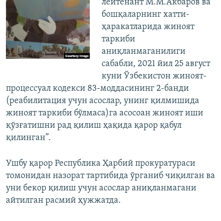
лейтенант М.М.Акбаров ва
бошқаларнинг хатти-
ҳаракатларида жиноят
таркиби
аниқланмаганилиги
сабабли, 2021 йил 25 август
куни Ўзбекистон жиноят-
процессуал кодекси 83-моддасининг 2-банди
(реабилитация учун асослар, унинг қилмишида
жиноят таркиби бўлмаса)га асосоан жиноят иши
қўзғатишни рад қилиш ҳақида қарор қабул
қилинган”.
Ушбу қарор Республика Ҳарбий прокуратураси
томонидан назорат тартибида ўрганиб чиқилган ва
уни бекор қилиш учун асослар аниқланмагани
айтилган расмий ҳужжатда.