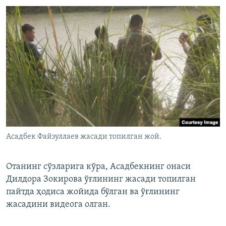
Асадбек Файзуллаев жасади топилган жой.
Отанинг сўзларига кўра, Асадбекнинг онаси
Дилдора Зокирова ўғлининг жасади топилган
пайтда ҳодиса жойида бўлган ва ўғлининг
жасадини видеога олган.