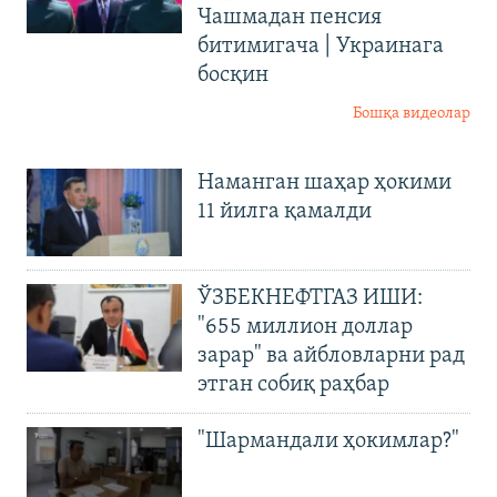
Чашмадан пенсия
битимигача | Украинага
босқин
Бошқа видеолар
Наманган шаҳар ҳокими
11 йилга қамалди
ЎЗБЕКНЕФТГАЗ ИШИ:
"655 миллион доллар
зарар" ва айбловларни рад
этган собиқ раҳбар
"Шармандали ҳокимлар?"