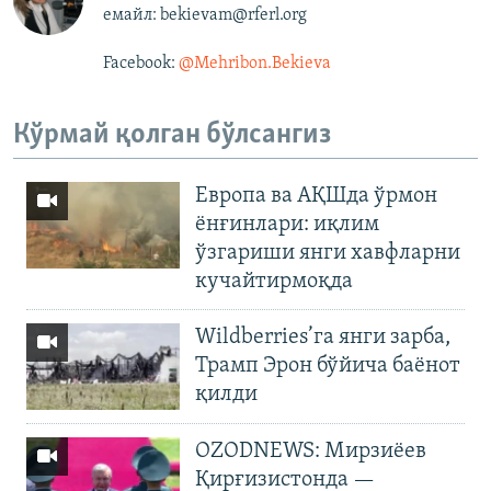
емайл: bekievam@rferl.org
Facebook:
@Mehribon.Bekieva​
Кўрмай қолган бўлсангиз
Европа ва АҚШда ўрмон
ёнғинлари: иқлим
ўзгариши янги хавфларни
кучайтирмоқда
Wildberries’га янги зарба,
Трамп Эрон бўйича баёнот
қилди
OZODNEWS: Мирзиёев
Қирғизистонда —