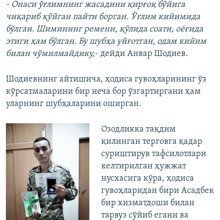
- Онаси ўғлимнинг жасадини қирғоқ бўйига
чиқариб қўйган пайти борган. Ўғлим кийимида
бўлган. Шимининг ремени, қўлида соати, оёғида
этиги ҳам бўлган. Бу шубҳа уйғотган, одам кийим
билан чўмилмайдику,
- дейди Анвар Шодиев.
Шодиевнинг айтишича, ҳодиса гувоҳларининг ўз
кўрсатмаларини бир неча бор ўзгартиргани ҳам
уларнинг шубҳаларини оширган.
Озодликка тақдим
қилинган терговга қадар
суриштирув тафсилотлари
келтирилган ҳужжат
нусхасига кўра, ҳодиса
гувоҳларидан бири Асадбек
бир хизматдоши билан
тарвуз сўйиб егани ва