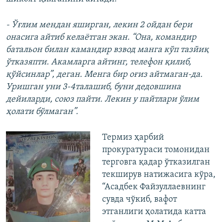
- Ўғлим мендан яширган, лекин 2 ойдан бери
онасига айтиб келаётган экан. “Она, командир
батальон билан камандир взвод манга кўп тазйиқ
ўтказяпти. Акамларга айтинг, телефон қилиб,
қўйсинлар”, деган. Менга бир оғиз айтмаган-да.
Уришган уни 3-4талашиб, буни дедовшина
дейиларди, союз пайти. Лекин у пайтлари ўлим
ҳолати бўлмаган”.
Термиз ҳарбий
прокуратураси томонидан
терговга қадар ўтказилган
текширув натижасига кўра,
“Асадбек Файзуллаевнинг
сувда чўкиб, вафот
этганлиги ҳолатида катта