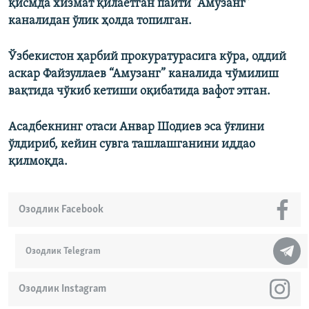
қисмда хизмат қилаётган пайти “Амузанг”
каналидан ўлик ҳолда топилган.
Ўзбекистон ҳарбий прокуратурасига кўра, оддий
аскар Файзуллаев “Амузанг” каналида чўмилиш
вақтида чўкиб кетиши оқибатида вафот этган.
Асадбекнинг отаси Анвар Шодиев эса ўғлини
ўлдириб, кейин сувга ташлашганини иддао
қилмоқда.
Озодлик Facebook
Озодлик Telegram
Озодлик Instagram