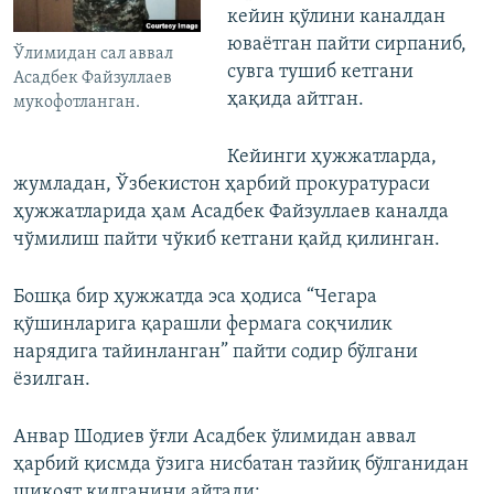
кейин қўлини каналдан
юваётган пайти сирпаниб,
Ўлимидан сал аввал
сувга тушиб кетгани
Асадбек Файзуллаев
ҳақида айтган.
мукофотланган.
Кейинги ҳужжатларда,
жумладан, Ўзбекистон ҳарбий прокуратураси
ҳужжатларида ҳам Асадбек Файзуллаев каналда
чўмилиш пайти чўкиб кетгани қайд қилинган.
Бошқа бир ҳужжатда эса ҳодиса “Чегара
қўшинларига қарашли фермага соқчилик
нарядига тайинланган” пайти содир бўлгани
ёзилган.
Анвар Шодиев ўғли Асадбек ўлимидан аввал
ҳарбий қисмда ўзига нисбатан тазйиқ бўлганидан
шикоят қилганини айтади: