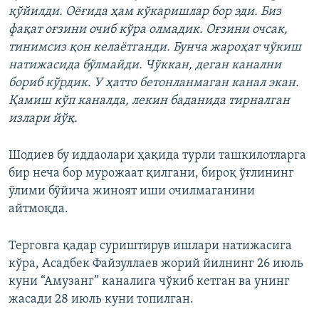
қўйилди. Оёғида ҳам кўкаришлар бор эди. Биз
фақат оғзини очиб кўра олмадик. Оғзини очсак,
тинимсиз қон келаётганди. Бунча жароҳат чўкиш
натижасида бўлмайди. Чўккан, деган канални
бориб кўрдик. У ҳатто бетонланмаган канал экан.
Қамиш кўп каналда, лекин баданида тирналган
излари йўқ.
Шодиев бу иддаолари ҳақида турли ташкилотларга
бир неча бор мурожаат қилгани, бироқ ўғлининг
ўлими бўйича жиноят иши очилмаганини
айтмоқда.
Терговга қадар суриштирув ишлари натижасига
кўра, Асадбек Файзуллаев жорий йилнинг 26 июль
куни “Амузанг” каналига чўкиб кетган ва унинг
жасади 28 июль куни топилган.