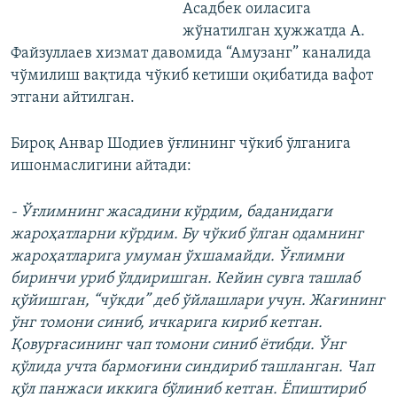
Асадбек оиласига
жўнатилган ҳужжатда А.
Файзуллаев хизмат давомида “Амузанг” каналида
чўмилиш вақтида чўкиб кетиши оқибатида вафот
этгани айтилган.
Бироқ Анвар Шодиев ўғлининг чўкиб ўлганига
ишонмаслигини айтади:
- Ўғлимнинг жасадини кўрдим, баданидаги
жароҳатларни кўрдим. Бу чўкиб ўлган одамнинг
жароҳатларига умуман ўхшамайди. Ўғлимни
биринчи уриб ўлдиришган. Кейин сувга ташлаб
қўйишган, “чўкди” деб ўйлашлари учун. Жағининг
ўнг томони синиб, ичкарига кириб кетган.
Қовурғасининг чап томони синиб ётибди. Ўнг
қўлида учта бармоғини синдириб ташланган. Чап
қўл панжаси иккига бўлиниб кетган. Ёпиштириб