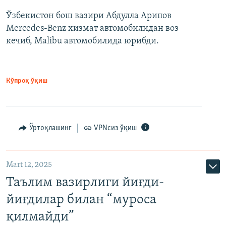
Ўзбекистон бош вазири Абдулла Арипов
Mercedes-Benz хизмат автомобилидан воз
кечиб, Malibu автомобилида юрибди.
Кўпроқ ўқиш
Ўртоқлашинг
VPNсиз ўқиш
Mart 12, 2025
Таълим вазирлиги йиғди-
йиғдилар билан “муроса
қилмайди”