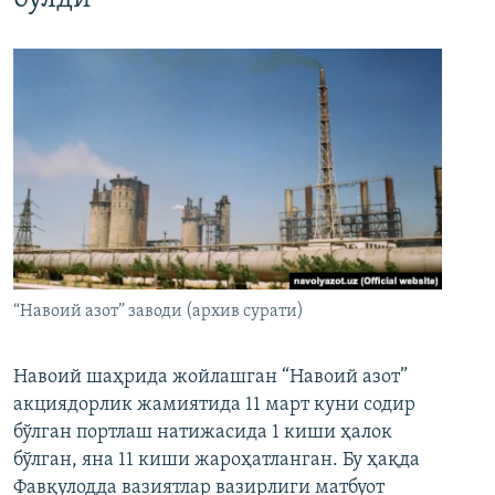
“Навоий азот” заводи (архив сурати)
Навоий шаҳрида жойлашган “Навоий азот”
акциядорлик жамиятида 11 март куни содир
бўлган портлаш натижасида 1 киши ҳалок
бўлган, яна 11 киши жароҳатланган. Бу ҳақда
Фавқулодда вазиятлар вазирлиги матбуот