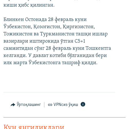
киши ҳибс қилинган.
Блинкен Остонада 28 февраль куни
Ўзбекистон, Қозоғистон, Қирғизистон,
Тожикистон ва Туркманистон ташқи ишлар
вазирлари иштирокида ўтган С5+1
саммитидан сўнг 28 февраль куни Тошкентга
келганди. У давлат котиби бўлганидан бери
илк марта Ўзбекистонга ташриф қилди.
Ўртоқлашинг
VPNсиз ўқиш
Кун янгиликлари