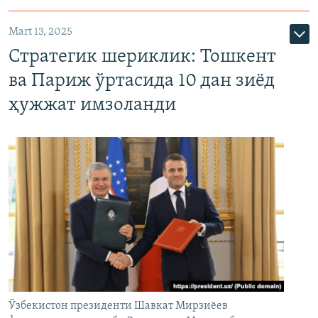
Mart 13, 2025
Стратегик шериклик: Тошкент
ва Париж ўртасида 10 дан зиёд
ҳужжат имзоланди
Ўзбекистон президенти Шавкат Мирзиёев