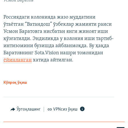
Усмон Баратов
Россиядаги колонияда жазо муддатини
ўтаётган “Ватандош” ўзбеклар жамияти раиси
Усмон Баратовга нисбатан янги жиноят иши
қўзғатилди. Эндиликда у колония иши тартиб-
интизомини бузишда айбланмоқда. Бу ҳақда
Баратовнинг Sota.Vision нашри томонидан
ёйинланган
хатида айтилган.
Кўпроқ ўқиш
Ўртоқлашинг
VPNсиз ўқиш