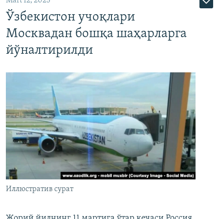
Mart 12, 2025
Ўзбекистон учоқлари
Москвадан бошқа шаҳарларга
йўналтирилди
Иллюстратив сурат
Жорий йилнинг 11 мартига ўтар кечаси Россия