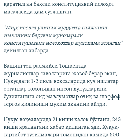
қаратилган баҳсли конституциявий ислоҳот
масаласида ҳам сўзлашган.
"Мирзиеевга учинчи муддатга сайланиш
имконини берувчи мунозарали
конституциявия ислохотлар мухокама этилган"
дейилган хабарда.
Вашингтон расмийси Тошкентда
журналистлар саволларига жавоб берар экан,
Нукусдаги 1-2 июль воқеаларида куч ишлатар
органлар томонидан инсон ҳуқуқларини
бузилганига оид маълумотлар очиқ ва шаффоф
тергов қилиниши муҳим эканини айтди.
Нукус воқеаларида 21 киши ҳалок бўлгани, 243
киши яралангани хабар қилинган эди. Ҳуқуқ-
тартибот тузилмалари томонидан камида 500