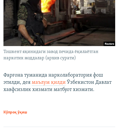
Тошкент яқинидаги завод печида ёқилаётган
наркотик моддалар (архив сурати)
Фарғона туманида нарколаборатория фош
этилди, дея
маълум қилди
Ўзбекистон Давлат
хавфсизлик хизмати матбуот хизмати.
Кўпроқ ўқиш