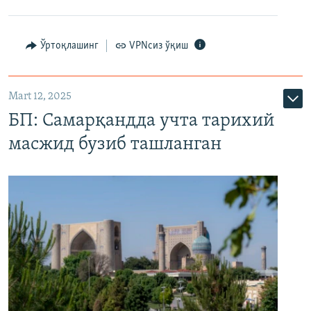
Ўртоқлашинг
VPNсиз ўқиш
Mart 12, 2025
БП: Самарқандда учта тарихий
масжид бузиб ташланган