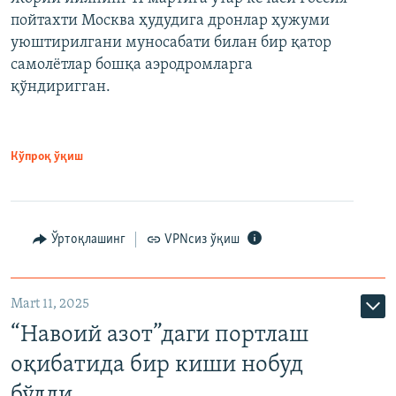
пойтахти Москва ҳудудига дронлар ҳужуми
уюштирилгани муносабати билан бир қатор
самолётлар бошқа аэродромларга
қўндиригган.
Кўпроқ ўқиш
Ўртоқлашинг
VPNсиз ўқиш
Mart 11, 2025
“Навоий азот”даги портлаш
оқибатида бир киши нобуд
бўлди