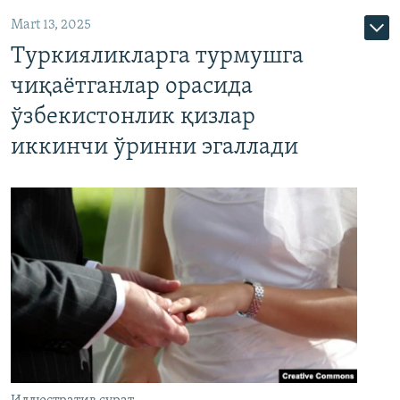
Mart 13, 2025
Туркияликларга турмушга
чиқаётганлар орасида
ўзбекистонлик қизлар
иккинчи ўринни эгаллади