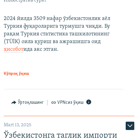
Иллюстратив сурат
2024 йилда 3509 нафар ўзбекистонлик аёл
Туркия фуқароларига турмушга чиқди. Бу
рақам Туркия статистика ташкилотининг
(ТÜİК) оила қуриш ва ажрашишга оид
ҳисобот
ида акс этган.
Кўпроқ ўқиш
Ўртоқлашинг
VPNсиз ўқиш
Mart 13, 2025
Ўзбекистонга таглик импорти