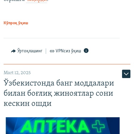
Кўпроқ ўқиш
Ўртоқлашинг
VPNсиз ўқиш
Mart 12, 2025
Ўзбекистонда банг моддалари
билан боғлиқ жиноятлар сони
кескин ошди