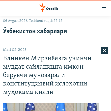
Линклар
Бош
мавзуларга
06 Avgust 2026, Toshkent vaqti: 22:42
ўтинг
OZODLIK SURISHTIRUVLARI
Асосий
Ўзбекистон хабарлари
OZODVIDEO
навигацияга
ўтинг
OZODARXIV
Қидиришга
Mart 02, 2023
ўтинг
На русском
Блинкен Мирзиёевга учинчи
муддат сайланишга имкон
ИЖТИМОИЙ ТАРМОҚЛАР
берувчи мунозарали
конституциявий ислоҳотни
муҳокама қилди
Озодлик бошқа тилларда