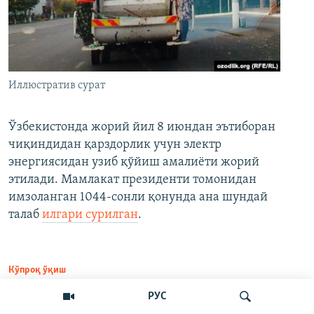
Иллюстратив сурат
Ўзбекистонда жорий йил 8 июндан эътиборан
чиқиндидан қарздорлик учун электр
энергиясидан узиб қўйиш амалиёти жорий
этилади. Мамлакат президенти томонидан
имзоланган 1044-сонли қонунда ана шундай
талаб
илгари сурилган
.
Кўпроқ ўқиш
РУС