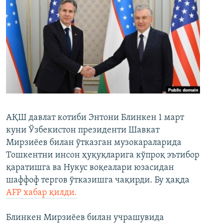
АҚШ давлат котиби Энтони Блинкен 1 март
куни Ўзбекистон президенти Шавкат
Мирзиёев билан ўтказган музокараларида
Тошкентни инсон ҳуқуқларига кўпроқ эътибор
қаратишга ва Нукус воқеалари юзасидан
шаффоф тергов ўтказишга чақирди. Бу ҳақда
AFP хабар қилди.
Блинкен Мирзиёев билан учрашувида