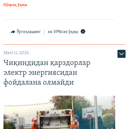
Кўпроқ ўқиш
Ўртоқлашинг
VPNсиз ўқиш
Mart 11, 2025
Чиқиндидан қарздорлар
электр энергиясидан
фойдалана олмайди