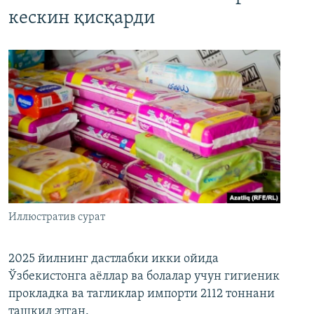
кескин қисқарди
Иллюстратив сурат
2025 йилнинг дастлабки икки ойида
Ўзбекистонга аёллар ва болалар учун гигиеник
прокладка ва тагликлар импорти 2112 тоннани
ташкил этган.