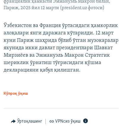
франциялик ҳамкасби Эммануэль Макрон билан,
Париж, 2025 йил 12 марти (president.uz фотоси)
Ўзбекистон ва Франция ўртасидаги ҳамкорлик
алоқалари янги даражага кўтарилди. 12 март
куни Париж шаҳрида бўлиб ўтган музокаралар
якунида икки давлат президентлари Шавкат
Мирзиёев ва Эммануэль Макрон Стратегик
шериклик ўрнатиш тўғрисидаги қўшма
декларацияни қабул қилишган.
Кўпроқ ўқиш
Ўртоқлашинг
VPNсиз ўқиш