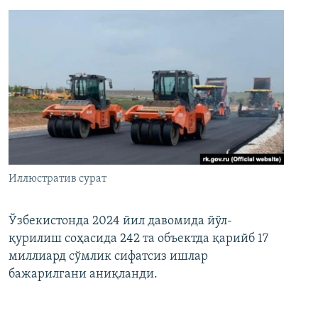
Иллюстратив сурат
Ўзбекистонда 2024 йил давомида йўл-
қурилиш соҳасида 242 та объектда қарийб 17
миллиард сўмлик сифатсиз ишлар
бажарилгани аниқланди.