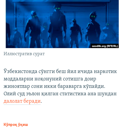
Иллюстратив сурат
Ўзбекистонда сўнгги беш йил ичида наркотик
моддаларни ноқонуний сотишга доир
жиноятлар сони икки бараварга кўпайди.
Олий суд эълон қилган статистика ана шундан
далолат беради
.
Кўпроқ ўқиш