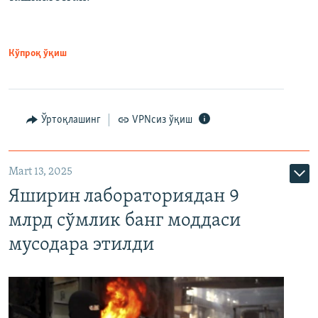
Кўпроқ ўқиш
Ўртоқлашинг
VPNсиз ўқиш
Mart 13, 2025
Яширин лабораториядан 9
млрд сўмлик банг моддаси
мусодара этилди