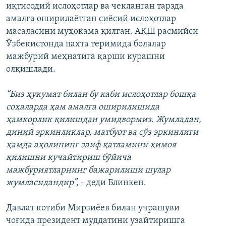
иқтисодий ислоҳотлар ва чекланган тарзда
амалга оширилаётган сиёсий ислоҳотлар
масаласини муҳокама қилган. АҚШ расмийси
Ўзбекистонда пахта теримида болалар
мажбурий меҳнатига қарши курашни
олқишлади.
“Биз ҳукумат билан бу каби ислоҳотлар бошқа
соҳаларда ҳам амалга оширилишида
ҳамкорлик қилишдан умидвормиз. Жумладан,
диний эркинликлар, матбуот ва сўз эркинлиги
ҳамда аҳолининг заиф қатламини ҳимоя
қилишни кучайтириш бўйича
мажбуриятларнинг бажарилиши шулар
жумласидандир”,
- деди Блинкен.
Давлат котиби Мирзиёев билан учрашуви
чоғида президент муддатини узайтиришга