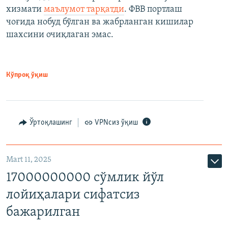
хизмати
маълумот тарқатди
. ФВВ портлаш
чоғида нобуд бўлган ва жабрланган кишилар
шахсини очиқлаган эмас.
Кўпроқ ўқиш
Ўртоқлашинг
VPNсиз ўқиш
Mart 11, 2025
17000000000 сўмлик йўл
лойиҳалари сифатсиз
бажарилган