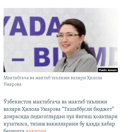
Мактабгача ва мактаб таълими вазири Ҳилола
Умарова
Ўзбекистон мактабгача ва мактаб таълими
вазири Ҳилола Умарова “Ташаббусли бюджет”
доирасида педагоглардан пул йиғиш ҳолатлари
кузатилса, тизим вакилларини бу ҳақда хабар
беришга
чақирди
.