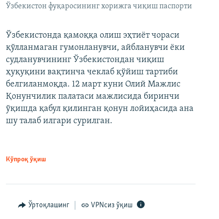
Ўзбекистон фуқаросининг хорижга чиқиш паспорти
Ўзбекистонда қамоққа олиш эҳтиёт чораси
қўлланмаган гумонланувчи, айбланувчи ёки
судланувчининг Ўзбекистондан чиқиш
ҳуқуқини вақтинча чеклаб қўйиш тартиби
белгиланмоқда. 12 март куни Олий Мажлис
Қонунчилик палатаси мажлисида биринчи
ўқишда қабул қилинган қонун лойиҳасида ана
шу талаб илгари сурилган.
Кўпроқ ўқиш
Ўртоқлашинг
VPNсиз ўқиш