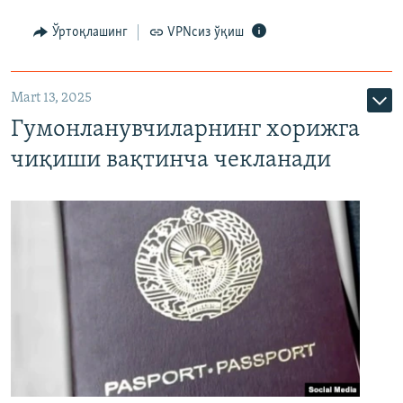
Ўртоқлашинг
VPNсиз ўқиш
Mart 13, 2025
Гумонланувчиларнинг хорижга
чиқиши вақтинча чекланади