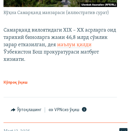
Кўҳна Самарқанд манзараси (иллюстратив сурат)
Самарқанд вилоятидаги XIX – XX асрларга оид
тарихий биноларга жами 46,8 млрд сўмлик
зарар етказилган, дея
маълум қилди
Ўзбекистон Бош прокуратураси матбуот
хизмати.
Кўпроқ ўқиш
Ўртоқлашинг
VPNсиз ўқиш