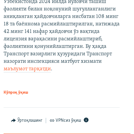
Ўзбекистонда 2024 йилда йўловчи ташиш
фаолияти билан ноқонуний шуғулланганлиги
аниқланган ҳайдовчиларга нисбатан 108 минг
18 та баённома расмийлаштирилган, натижада
42 минг 141 нафар ҳайдовчи ўз вақтида
лицензия варақасини расмийлаштириб,
фаолиятини қонунийлаштирган. Бу ҳақда
Транспорт вазирлиги ҳузуридаги Транспорт
назорати инспекцияси матбуот хизмати
маълумот тарқатди
.
Кўпроқ ўқиш
Ўртоқлашинг
VPNсиз ўқиш