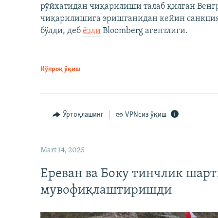
рўйхатидан чиқарилиши талаб қилган Венгр
чиқарилишига эришганидан кейин санкция
бўлди, деб
ёзди
Bloomberg агентлиги.
Кўпроқ ўқиш
Ўртоқлашинг
VPNсиз ўқиш
Mart 14, 2025
Ереван ва Боку тинчлик шар
мувофиқлаштиришди