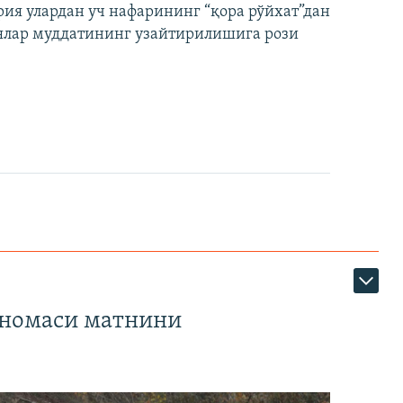
ия улардан уч нафарининг “қора рўйхат”дан
лар муддатининг узайтирилишига рози
тномаси матнини