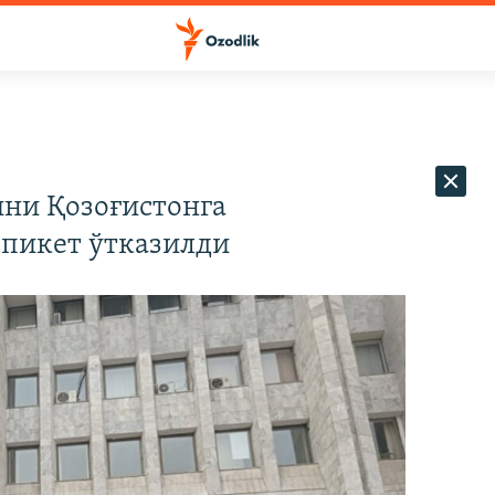
ни Қозоғистонга
 пикет ўтказилди