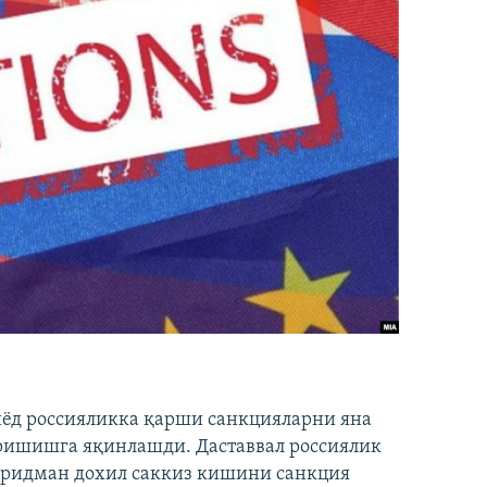
иёд россияликка қарши санкцияларни яна
ришишга яқинлашди. Даставвал россиялик
Фридман дохил саккиз кишини санкция