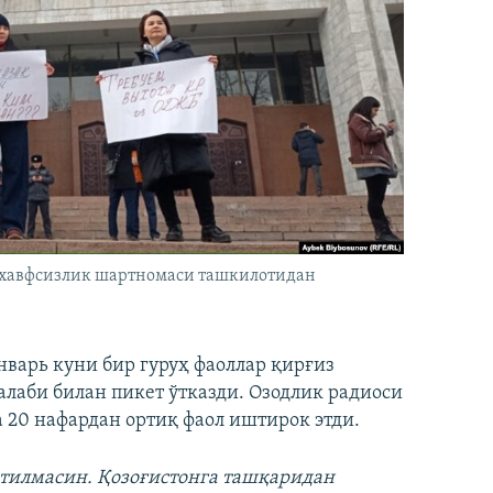
 хавфсизлик шартномаси ташкилотидан
нварь куни бир гуруҳ фаоллар қирғиз
лаби билан пикет ўтказди. Озодлик радиоси
20 нафардан ортиқ фаол иштирок этди.
атилмасин. Қозоғистонга ташқаридан