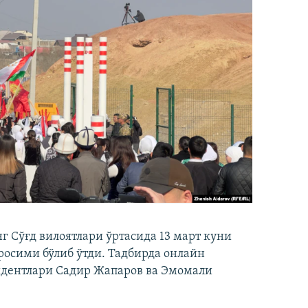
 Сўғд вилоятлари ўртасида 13 март куни
осими бўлиб ўтди. Тадбирда онлайн
идентлари Садир Жапаров ва Эмомали