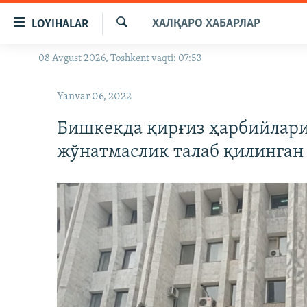
Линклар
ХАЛҚАРО ХАБАРЛАР
LOYIHALAR
Бош
мавзуларга
Излаш
08 Avgust 2026, Toshkent vaqti: 07:53
OZODLIK SURISHTIRUVLARI
ўтинг
Асосий
OZODVIDEO
Yanvar 06, 2022
навигацияга
OZODARXIV
ўтинг
Бишкекда қирғиз ҳарбийлари
Қидиришга
жўнатмаслик талаб қилинган
ўтинг