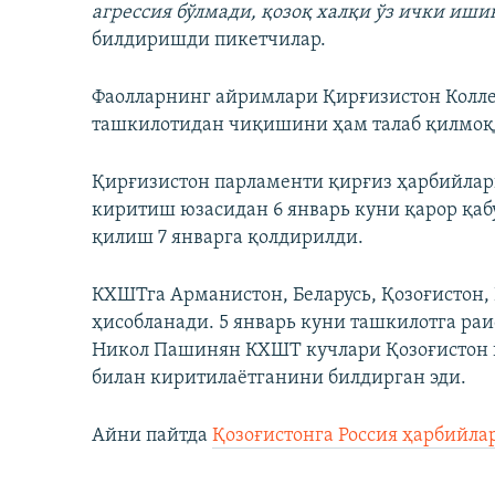
агрессия бўлмади, қозоқ халқи ўз ички иши
билдиришди пикетчилар.
Фаолларнинг айримлари Қирғизистон Колл
ташкилотидан чиқишини ҳам талаб қилмоқ
Қирғизистон парламенти қирғиз ҳарбийла
киритиш юзасидан 6 январь куни қарор қаб
қилиш 7 январга қолдирилди.
КХШТга Арманистон, Беларусь, Қозоғистон, 
ҳисобланади. 5 январь куни ташкилотга ра
Никол Пашинян КХШТ кучлари Қозоғистон 
билан киритилаётганини билдирган эди.
Айни пайтда
Қозоғистонга Россия ҳарбийла