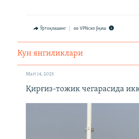
Ўртоқлашинг
VPNсиз ўқиш
Кун янгиликлари
Mart 14, 2025
Қирғиз-тожик чегарасида ик