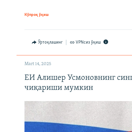
Кўпроқ ўқиш
Ўртоқлашинг
VPNсиз ўқиш
Mart 14, 2025
ЕИ Алишер Усмоновнинг син
чиқариши мумкин