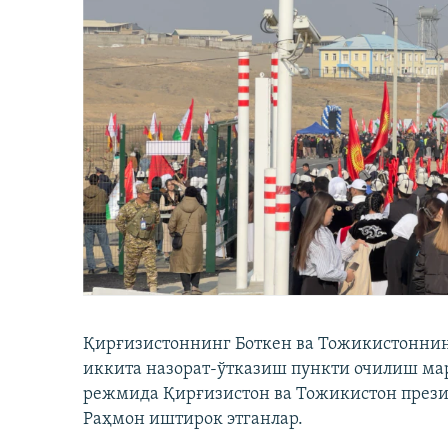
Қирғизистоннинг Боткен ва Тожикистоннинг
иккита назорат-ўтказиш пункти очилиш мар
режмида Қирғизистон ва Тожикистон през
Раҳмон иштирок этганлар.