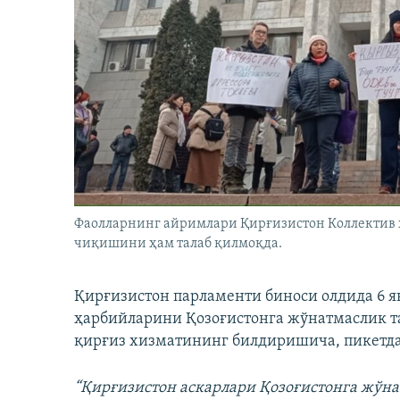
Фаолларнинг айримлари Қирғизистон Коллектив
чиқишини ҳам талаб қилмоқда.
Қирғизистон парламенти биноси олдида 6 я
ҳарбийларини Қозоғистонга жўнатмаслик та
қирғиз хизматининг билдиришича, пикетда 
“Қирғизистон аскарлари Қозоғистонга жўн