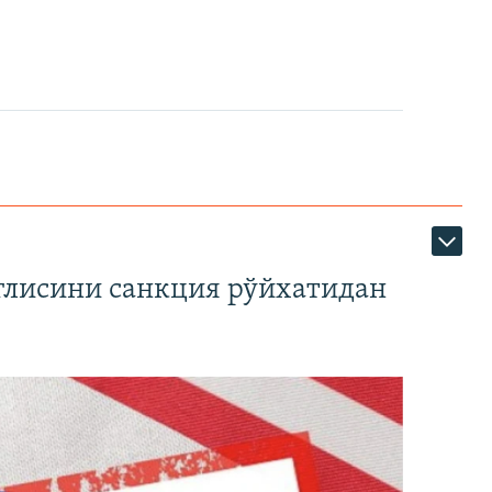
глисини санкция рўйхатидан