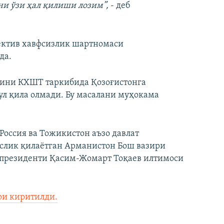
ни ўзи ҳал қилиши лозим”,
- деб
ектив хавфсизлик шартномаси
да.
рини КХШТ таркибида Қозоғистонга
ул қила олмади. Бу масалани муҳокама
Россия ва Тожикистон аъзо давлат
ислик қилаётган Арманистон Бош вазири
президенти Қасим-Жомарт Тоқаев илтимоси
ри киритилди.