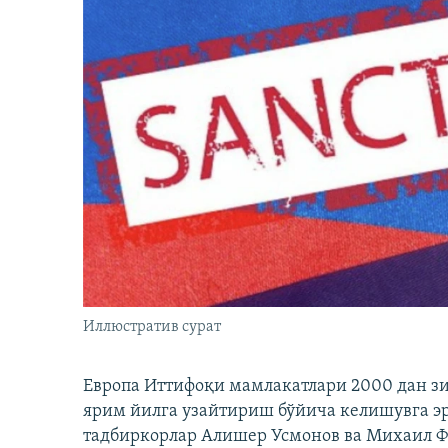
Иллюстратив сурат
Европа Иттифоқи мамлакатлари 2000 дан з
ярим йилга узайтириш бўйича келишувга э
тадбиркорлар Алишер Усмонов ва Михаил 