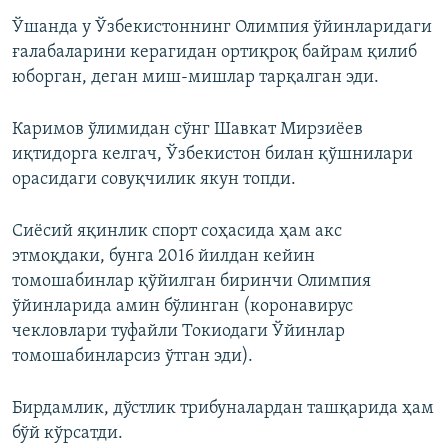
Ўшанда у Ўзбекистоннинг Олимпия ўйинларидаги
ғалабаларини керагидан ортиқроқ байрам қилиб
юборган, деган миш-мишлар тарқалган эди.
Каримов ўлимидан сўнг Шавкат Мирзиёев
иқтидорга келгач, Ўзбекистон билан қўшнилари
орасидаги совуқчилик якун топди.
Сиёсий яқинлик спорт соҳасида ҳам акс
этмоқдаки, бунга 2016 йилдан кейин
томошабинлар қўйилган биринчи Олимпия
ўйинларида амин бўлинган (коронавирус
чекловлари туфайли Токиодаги Ўйинлар
томошабинларсиз ўтган эди).
Бирдамлик, дўстлик трибуналардан ташқарида ҳам
бўй кўрсатди.