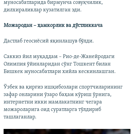
муносабатларида бирмунча совуқчилик,
дилхираликлар кузатилган эди.
Можародан – ҳамкорлик ва дўстликкача
Дастлаб геосиёсий яқинлашув бўлди.
Саккиз йил муқаддам – Рио-де-Жанейродаги
Олимпия ўйинларидан сўнг Тошкент билан
Бишкек муносабатлари хийла кескинлашган.
Ўзбек ва қирғиз ишқибозлари спортчиларининг
зафар онларини ўзаро баҳам кўриш ўрнига,
интернетни икки мамлакатнинг чегара
можароларига оид суратларга тўлдириб
ташлаганлар.