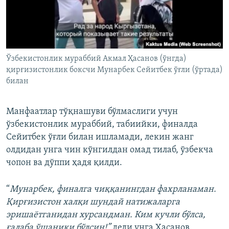
Ўзбекистонлик мураббий Акмал Ҳасанов (ўнгда)
қирғизистонлик боксчи Мунарбек Сейитбек ўғли (ўртада)
билан
Манфаатлар тўқнашуви бўлмаслиги учун
ўзбекистонлик мураббий, табиийки, финалда
Сейитбек ўғли билан ишламади, лекин жанг
олдидан унга чин кўнгилдан омад тилаб, ўзбекча
чопон ва дўппи ҳадя қилди.
“
Мунарбек, финалга чиққанингдан фахрланаман.
Қирғизистон халқи шундай натижаларга
эришаётганидан хурсандман. Ким кучли бўлса,
ғалаба ўшаники бўлсин!”
деди унга Ҳасанов.