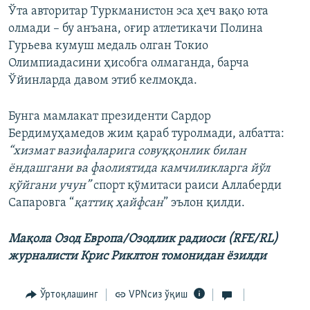
Ўта авторитар Туркманистон эса ҳеч вақо юта
олмади – бу анъана, оғир атлетикачи Полина
Гурьева кумуш медаль олган Токио
Олимпиадасини ҳисобга олмаганда, барча
Ўйинларда давом этиб келмоқда.
Бунга мамлакат президенти Сардор
Бердимуҳамедов жим қараб туролмади, албатта:
“хизмат вазифаларига совуққонлик билан
ёндашгани ва фаолиятида камчиликларга йўл
қўйгани учун”
спорт қўмитаси раиси Аллаберди
Сапаровга “
қаттиқ ҳайфсан
” эълон қилди.
Мақола Озод Европа/Озодлик радиоси (RFE/RL)
журналисти Крис Риклтон томонидан ёзилди
Ўртоқлашинг
VPNсиз ўқиш