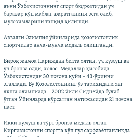
яъни Ўзбекистоннинг спорт бюджетидан уч
баравар кўп маблағ ажратганини эсга олиб,
мулозимларини танқид қилишди.
Аввалги Олимпия ўйинларида қозоғистонлик
спортчилар анча-мунча медаль олишганди.
Бироқ жамоа Париждан битта олтин, уч кумуш ва
уч бронза олди, холос. Медаллар ҳисобида
Ўзбекистондан 30 поғона қуйи – 43-ўринни
эгаллади. Бу Қозоғистоннинг ўз тарихидаги энг
яхши олимпиада – 2002 йили Сиднейда бўлиб
ўтган Ўйинларда кўрсатган натижасидан 21 поғона
паст.
Икки кумуш ва тўрт бронза медаль олган
Қирғизистонни спортга кўп пул сарфлаётганликда