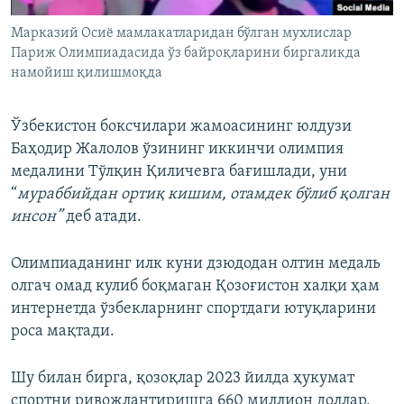
Марказий Осиё мамлакатларидан бўлган мухлислар
Париж Олимпиадасида ўз байроқларини биргаликда
намойиш қилишмоқда
Ўзбекистон боксчилари жамоасининг юлдузи
Баҳодир Жалолов ўзининг иккинчи олимпия
медалини Тўлқин Қиличевга бағишлади, уни
“
мураббийдан ортиқ кишим, отамдек бўлиб қолган
инсон”
деб атади.
Олимпиаданинг илк куни дзюдодан олтин медаль
олгач омад кулиб боқмаган Қозоғистон халқи ҳам
интернетда ўзбекларнинг спортдаги ютуқларини
роса мақтади.
Шу билан бирга, қозоқлар 2023 йилда ҳукумат
спортни ривожлантиришга 660 миллион доллар,