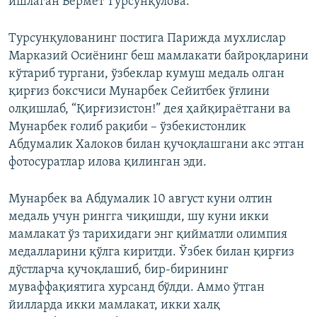
ишлаган Бермет Турсунқулова.
Турсунқулованинг постига Парижда мухлислар
Марказий Осиёнинг беш мамлакати байроқларини
кўтариб тургани, ўзбеклар кумуш медаль олган
қирғиз боксчиси Мунарбек Сейитбек ўғлини
олқишлаб, “Қирғизистон!” дея ҳайқираётгани ва
Мунарбек ғолиб рақиби – ўзбекистонлик
Абдумалик Халоков билан қучоқлашгани акс этган
фотосуратлар илова қилинган эди.
Мунарбек ва Абдумалик 10 август куни олтин
медаль учун рингга чиқишди, шу куни икки
мамлакат ўз тарихидаги энг қийматли олимпия
медалларини қўлга киритди. Ўзбек билан қирғиз
дўстларча қучоқлашиб, бир-бирининг
муваффақиятига хурсанд бўлди. Аммо ўтган
йилларда икки мамлакат, икки халқ