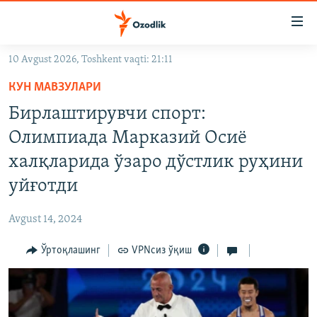
Линклар
Бош
мавзуларга
10 Avgust 2026, Toshkent vaqti: 21:11
ўтинг
OZODLIK SURISHTIRUVLARI
Асосий
КУН МАВЗУЛАРИ
OZODVIDEO
навигацияга
Бирлаштирувчи спорт:
ўтинг
OZODARXIV
Олимпиада Марказий Осиё
Қидиришга
ўтинг
халқларида ўзаро дўстлик руҳини
На русском
уйғотди
ИЖТИМОИЙ ТАРМОҚЛАР
Avgust 14, 2024
Ўртоқлашинг
VPNсиз ўқиш
Озодлик бошқа тилларда