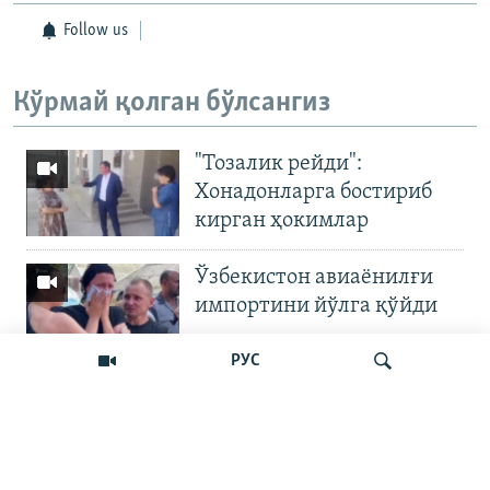
Follow us
Кўрмай қолган бўлсангиз
"Тозалик рейди":
Хонадонларга бостириб
кирган ҳокимлар
Ўзбекистон авиаёнилғи
импортини йўлга қўйди
РУС
Андижон ҳокими гўшт
нархини буйруқ билан
“туширди”
Излаш
Бошқа видеолар