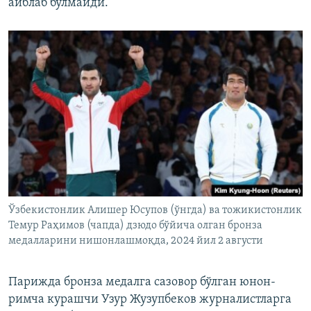
айблаб бўлмайди.
Ўзбекистонлик Алишер Юсупов (ўнгда) ва тожикистонлик
Темур Раҳимов (чапда) дзюдо бўйича олган бронза
медалларини нишонлашмоқда, 2024 йил 2 августи
Парижда бронза медалга сазовор бўлган юнон-
римча курашчи Узур Жузупбеков журналистларга