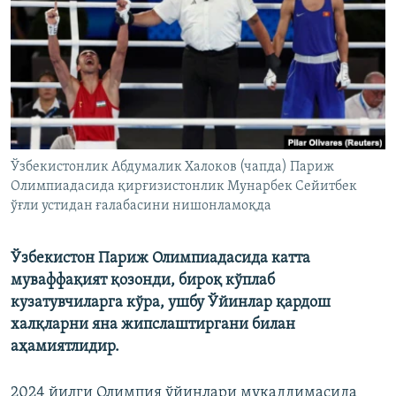
Ўзбекистонлик Абдумалик Халоков (чапда) Париж
Олимпиадасида қирғизистонлик Мунарбек Сейитбек
ўғли устидан ғалабасини нишонламоқда
Ўзбекистон Париж Олимпиадасида катта
муваффақият қозонди, бироқ кўплаб
кузатувчиларга кўра, ушбу Ўйинлар қардош
халқларни яна жипслаштиргани билан
аҳамиятлидир.
2024 йилги Олимпия ўйинлари муқаддимасида