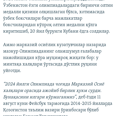
Ўзбекистон ёзги олимпиадалардаги биринчи олтин
медалли қизини олқишлаган бўлса, хотимасида
ўзбек боксчилари барча мамлакатлар
боксчиларидан кўпроқ олтин медални қўлга
киритишиб, 20 йил бурунги Кубани ёдга солдилар.
Аммо марказий осиёлик кузатувчилар назарида
мазкур Олимпиаданинг оламшумул ғалабалар
намойишидан кўра муҳимроқ жиҳати бор: у
минтақа халқлари ўртасида дўстлик руҳини
уйғотди.
“2024 йилги Олимпиада чоғида Марказий Осиё
халқлари орасида ажойиб бирлик ҳукм сурди.
Бунақасини илгари кўрмаганмиз”
, деб ёзди 11
август куни Фейсбук тармоғида 2014-2015 йилларда
Қозоғистон таълим вазири ўринбосари бўлиб