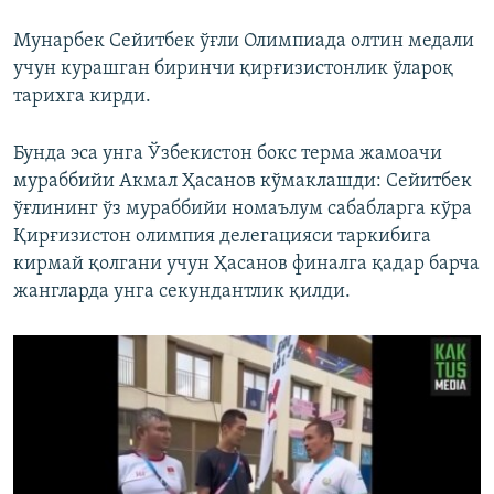
Мунарбек Сейитбек ўғли Олимпиада олтин медали
учун курашган биринчи қирғизистонлик ўлароқ
тарихга кирди.
Бунда эса унга Ўзбекистон бокс терма жамоачи
мураббийи Акмал Ҳасанов кўмаклашди: Сейитбек
ўғлининг ўз мураббийи номаълум сабабларга кўра
Қирғизистон олимпия делегацияси таркибига
кирмай қолгани учун Ҳасанов финалга қадар барча
жангларда унга секундантлик қилди.