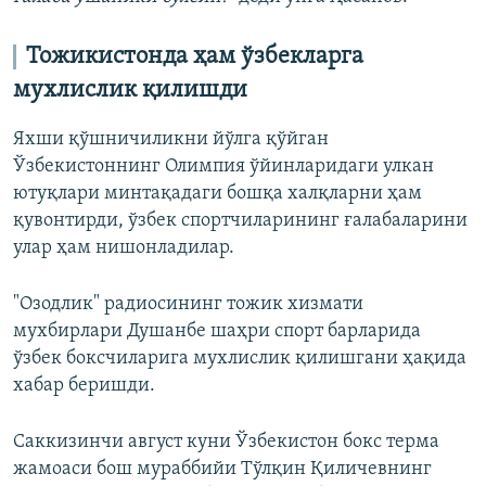
Тожикистонда ҳам ўзбекларга
мухлислик қилишди
Яхши қўшничиликни йўлга қўйган
Ўзбекистоннинг Олимпия ўйинларидаги улкан
ютуқлари минтақадаги бошқа халқларни ҳам
қувонтирди, ўзбек спортчиларининг ғалабаларини
улар ҳам нишонладилар.
"Озодлик" радиосининг тожик хизмати
мухбирлари Душанбе шаҳри спорт барларида
ўзбек боксчиларига мухлислик қилишгани ҳақида
хабар беришди.
Саккизинчи август куни Ўзбекистон бокс терма
жамоаси бош мураббийи Тўлқин Қиличевнинг