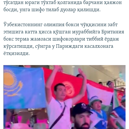
тўсатдан юраги тўхтаб қолганида барчани ҳаяжон
босди, унга шифо тилаб дуолар қилишди.
Ўзбекистоннинг олимпия бокси чўққисини забт
этишига катта ҳисса қўшган мураббийга Британия
бокс терма жамоаси шифокорлари тиббий ёрдам
кўрсатишди, сўнгра у Париждаги касалхонага
ётқизилди.