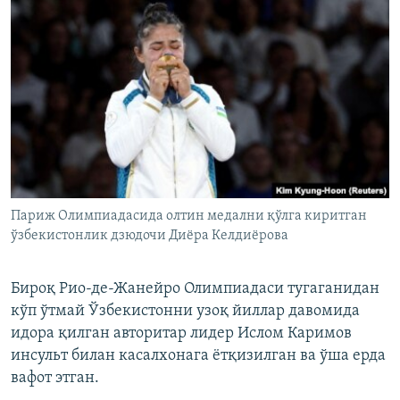
Париж Олимпиадасида олтин медални қўлга киритган
ўзбекистонлик дзюдочи Диёра Келдиёрова
Бироқ Рио-де-Жанейро Олимпиадаси тугаганидан
кўп ўтмай Ўзбекистонни узоқ йиллар давомида
идора қилган авторитар лидер Ислом Каримов
инсульт билан касалхонага ётқизилган ва ўша ерда
вафот этган.