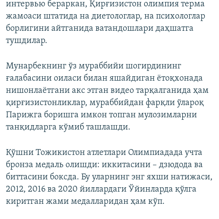
интервью бераркан, Қирғизистон олимпия терма
жамоаси штатида на диетологлар, на психологлар
борлигини айтганида ватандошлари даҳшатга
тушдилар.
Мунарбекнинг ўз мураббийи шогирдининг
ғалабасини оиласи билан яшайдиган ётоқхонада
нишонлаётгани акс этган видео тарқалганида ҳам
қирғизистонликлар, мураббийдан фарқли ўлароқ
Парижга боришга имкон топган мулозимларни
танқидларга кўмиб ташлашди.
Қўшни Тожикистон атлетлари Олимпиадада учта
бронза медаль олишди: иккитасини – дзюдода ва
биттасини боксда. Бу уларнинг энг яхши натижаси,
2012, 2016 ва 2020 йиллардаги Ўйинларда қўлга
киритган жами медалларидан ҳам кўп.