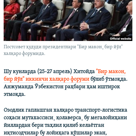
Постсовет ҳудуди президентлари "Бир макон¸ бир йўл"
халқаро форумида.
Шу кунларда (25-27 апрель) Хитойда
"Бир макон,
бир йўл" иккинчи халқаро форуми
бўлиб ўтмоқда.
Анжуманда Ўзбекистон раҳбари ҳам иштирок
этмоқда.
Озодлик гаплашган халқаро транспорт-логистика
соҳаси мутахассиси¸ қолаверса¸ бу мегалойиҳани
йиллардан бери таҳлил қилиб келаëтган
иқтисодчилар бу лойиҳага қўшилар экан,