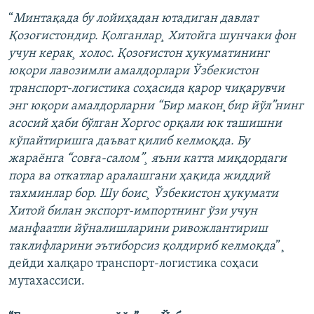
“
Минтақада бу лойиҳадан ютадиган давлат
Қозоғистондир. Қолганлар¸ Хитойга шунчаки фон
учун керак¸ холос.
Қозоғистон ҳукуматининг
юқори лавозимли амалдорлари Ўзбекистон
транспорт-логистика соҳасида қарор чиқарувчи
энг юқори амалдорларни “Бир макон¸бир йўл”нинг
асосий ҳаби бўлган Хоргос орқали юк ташишни
кўпайтиришга даъват қилиб келмоқда. Бу
жараëнга “совға-салом”¸ яъни катта миқдордаги
пора ва откатлар аралашгани ҳақида жиддий
тахминлар бор. Шу боис¸ Ўзбекистон ҳукумати
Хитой билан экспорт-импортнинг ўзи учун
манфаатли йўналишларини ривожлантириш
таклифларини эътиборсиз қолдириб келмоқда
”¸
дейди халқаро транспорт-логистика соҳаси
мутахассиси.