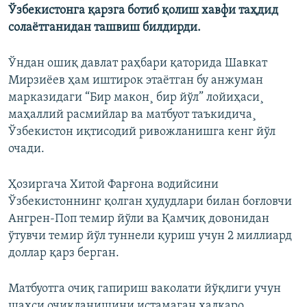
Ўзбекистонга қарзга ботиб қолиш хавфи таҳдид
солаётганидан ташвиш билдирди.
Ўндан ошиқ давлат раҳбари қаторида Шавкат
Мирзиëев ҳам иштирок этаëтган бу анжуман
марказидаги “Бир макон¸ бир йўл” лойиҳаси¸
маҳаллий расмийлар ва матбуот таъкидича¸
Ўзбекистон иқтисодий ривожланишга кенг йўл
очади.
Ҳозиргача Хитой Фарғона водийсини
Ўзбекистоннинг қолган ҳудудлари билан боғловчи
Ангрен-Поп темир йўли ва Қамчиқ довонидан
ўтувчи темир йўл туннели қуриш учун 2 миллиард
доллар қарз берган.
Матбуотга очиқ гапириш ваколати йўқлиги учун
шахси очиқланишини истамаган халқаро