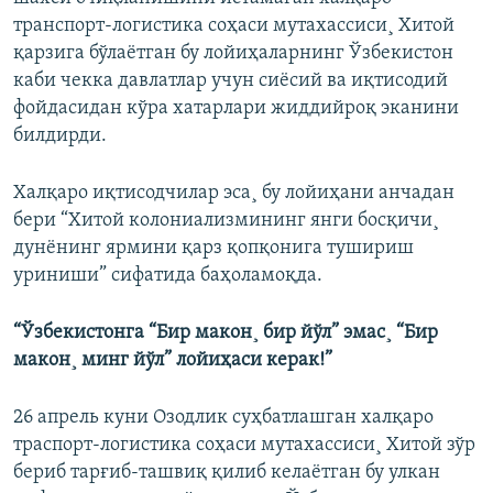
транспорт-логистика соҳаси мутахассиси¸ Хитой
қарзига бўлаëтган бу лойиҳаларнинг Ўзбекистон
каби чекка давлатлар учун сиëсий ва иқтисодий
фойдасидан кўра хатарлари жиддийроқ эканини
билдирди.
Халқаро иқтисодчилар эса¸ бу лойиҳани анчадан
бери “Хитой колониализмининг янги босқичи¸
дунëнинг ярмини қарз қопқонига тушириш
уриниши” сифатида баҳоламоқда.
“Ўзбекистонга “Бир макон¸ бир йўл” эмас¸ “Бир
макон¸ минг йўл” лойиҳаси керак!”
26 апрель куни Озодлик суҳбатлашган халқаро
траспорт-логистика соҳаси мутахассиси¸ Хитой зўр
бериб тарғиб-ташвиқ қилиб келаëтган бу улкан