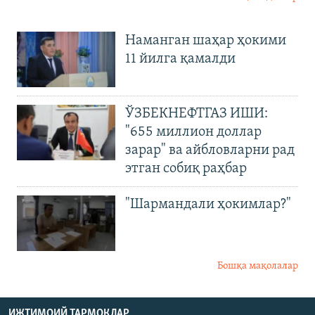
Наманган шаҳар ҳокими
11 йилга қамалди
ЎЗБЕКНЕФТГАЗ ИШИ:
"655 миллион доллар
зарар" ва айбловларни рад
этган собиқ раҳбар
"Шармандали ҳокимлар?"
Бошқа мақолалар
ИЖТИМОИЙ ТАРМОҚЛАР