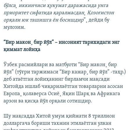
бўлса¸ иккинчиси ҳукумат даражасида унга
приоритет сифатида қаралмасдан¸ Қозоғистон
орқали юк ташишга ëн босишдир
”¸ дейди бу
мулозим.
“Бир макон¸ бир йўл” – инсоният тарихидаги энг
қиммат лойиҳа
Ўзбек расмийлари ва матбуоти “Бир макон¸ бир
йўл” (тўғри таржимаси “Бир камар¸ бир йўл” -таҳр.)
деб атаëтган лойиҳанинг бирламчи мақсади
Хитойда ишлаб чиқарилаëтган товарларни асосан
Европа¸ қолаверса Осиë¸ Яқин Шарқ ва Африкага
арзон ва қисқа йўл орқали сотишдир.
Шу мақсадда Хитой умум қиймати 8 триллион
долларгача бориши тахмин этилаëтган улкан