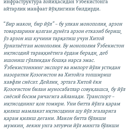
инфраструктура лойиҳасидан Ўзбекистонга
айтарлик манфаат йўқлигини билдирди.
“
Бир макон¸ бир йўл” – бу улкан монополия¸ арзон
товарларини қолган дунëга арзон етказиб бериш¸
ўз арзон иш кучини тарқатиш учун Хитой
ўрнатаëтган монополия. Бу монополия Ўзбекистон
иқтисодий тараққиëтига ëрдам беради¸ деб
ишониш гўлликдан бошқа нарса эмас.
Ўзбекистоннинг экспорт ва импорт йўли устидан
назоратни Қозоғистон ва Хитойга топшириш
хавфли сиëсат. Дейлик¸ эртага Хитой ëки
Қозоғистон билан муносабатлар совуқлашса¸ бу йўл
сиëсий босим ричагига айланади. Транспорт –
иқтисоднинг қон томири. Уни битта йўлга қарам
қилиш мамлакат иқтисодини шу йўл эгаларига
қарам қилиш дегани. Макон битта бўлиши
мумкин¸ лекин унга элтувчи йўл мингта бўлиши