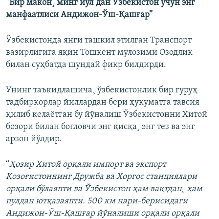
“Бир макон¸ минг йўл”дан Ўзбекистон учун энг
манфаатлиси Андижон-Ўш-Қашғар”
Ўзбекистонда янги ташкил этилган Транспорт
вазирлигига яқин Тошкент мулозими Озодлик
билан суҳбатда шундай фикр билдирди.
Унинг таъкидлашича¸ ўзбекистонлик бир гуруҳ
тадбиркорлар йиллардан бери ҳукуматга тавсия
қилиб келаëтган бу йўналиш Ўзбекистонни Хитой
бозори билан боғловчи энг қисқа¸ энг тез ва энг
арзон йўлдир.
“
Ҳозир Хитой орқали импорт ва экспорт
Қозоғистоннинг Дружба ва Хоргос станциялари
орқали бўлаяпти ва Ўзбекистон ҳам вақтдан¸ ҳам
пулдан ютқазаяпти. 500 км нари-берисидаги
Андижон-Ўш-Қашғар йўналиши орқали орқали