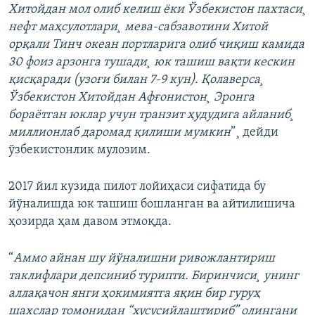
Хитойдан мол олиб келиш ëки Ўзбекистон пахтаси¸
нефт маҳсулотлари¸ мева-сабзавотини Хитой
орқали Тинч океан портларига олиб чиқиш камида
30 фоиз арзонга тушади¸ юк ташиш вақти кескин
қисқаради (узоғи билан 7-9 кун). Қолаверса¸
Ўзбекистон Хитойдан Афғонистон¸ Эронга
бораëтган юклар учун транзит ҳудудига айланиб¸
миллионлаб даромад қилиши мумкин
”¸ дейди
ўзбекистонлик мулозим.
2017 йил кузида пилот лойиҳаси сифатида бу
йўналишда юк ташиш бошланган ва айтилишича
ҳозирда ҳам давом этмоқда.
“
Аммо айнан шу йўналишни ривожлантириш
таклифлари депсиниб турипти. Биринчиси¸ унинг
аллақачон янги ҳокимиятга яқин бир гуруҳ
шахслар томонидан “хусусийлаштириб” олингани