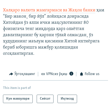
Халқаро валюта жамғармаси ва Жаҳон банки
ҳам
“Бир макон¸ бир йўл” лойиҳаси доирасида
Хитойдан ўз ялпи ички маҳсулотининг 80
фоизигача тенг миқдорда қарз олаëтган
давлатларнинг бу қарзни тўлай олмасдан¸ ўз
ҳудудининг маълум қисмини Хитой ихтиëрига
бериб юборишга мажбур қолишидан
огоҳлантирган.
Ўртоқлашинг
VPNсиз ўқиш
Follow us
This item is part of
Кун мавзулари
Сиёсат
Иқтисод