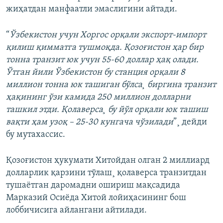
жиҳатдан манфаатли эмаслигини айтади.
“
Ўзбекистон учун Хоргос орқали экспорт-импорт
қилиш қимматга тушмоқда. Қозоғистон ҳар бир
тонна транзит юк учун 55-60 доллар ҳақ олади.
Ўтган йили Ўзбекистон бу станция орқали 8
миллион тонна юк ташиган бўлса¸ биргина транзит
ҳақининг ўзи камида 250 миллион долларни
ташкил этди. Қолаверса¸ бу йўл орқали юк ташиш
вақти ҳам узоқ – 25-30 кунгача чўзилади
”¸ дейди
бу мутахассис.
Қозоғистон ҳукумати Хитойдан олган 2 миллиард
долларлик қарзини тўлаш¸ қолаверса транзитдан
тушаëтган даромадни ошириш мақсадида
Марказий Осиëда Хитой лойиҳасининг бош
лоббичисига айлангани айтилади.