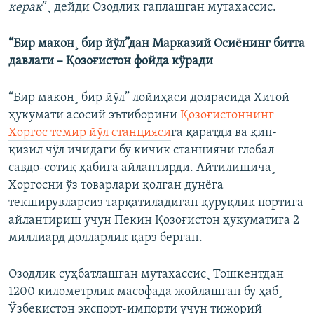
керак
”¸ дейди Озодлик гаплашган мутахассис.
“Бир макон¸ бир йўл”дан Марказий Осиëнинг битта
давлати – Қозоғистон фойда кўради
“Бир макон¸ бир йўл” лойиҳаси доирасида Хитой
ҳукумати асосий эътиборини
Қозоғистоннинг
Хоргос темир йўл станцияси
га қаратди ва қип-
қизил чўл ичидаги бу кичик станцияни глобал
савдо-сотиқ ҳабига айлантирди. Айтилишича¸
Хоргосни ўз товарлари қолган дунëга
текширувларсиз тарқатиладиган қуруқлик портига
айлантириш учун Пекин Қозоғистон ҳукуматига 2
миллиард долларлик қарз берган.
Озодлик суҳбатлашган мутахассис¸ Тошкентдан
1200 километрлик масофада жойлашган бу ҳаб¸
Ўзбекистон экспорт-импорти учун тижорий