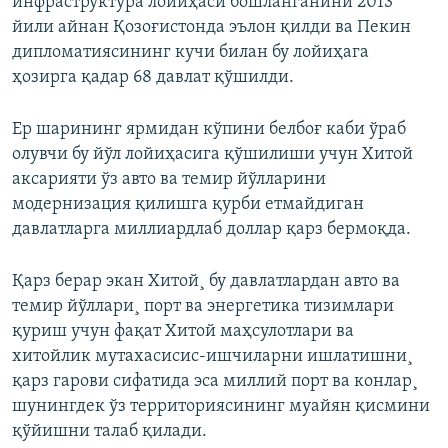
инфраструктура лойиҳаси бошланганини 2013
йили айнан Қозоғистонда эълон қилди ва Пекин
дипломатиясининг кучи билан бу лойиҳага
ҳозирга қадар 68 давлат қўшилди.
Ер шарининг ярмидан кўпини белбоғ каби ўраб
олувчи бу йўл лойиҳасига қўшилиши учун Хитой
аксарияти ўз авто ва темир йўлларини
модернизация қилишга қурби етмайдиган
давлатларга миллиардлаб доллар қарз бермоқда.
Қарз берар экан Хитой¸ бу давлатлардан авто ва
темир йўллари¸ порт ва энергетика тизимлари
қуриш учун фақат Хитой маҳсулотлари ва
хитойлик мутахасисис-ишчиларни ишлатишни¸
қарз гарови сифатида эса миллий порт ва конлар¸
шунингдек ўз территориясининг муайян қисмини
қўйишни талаб қилади.