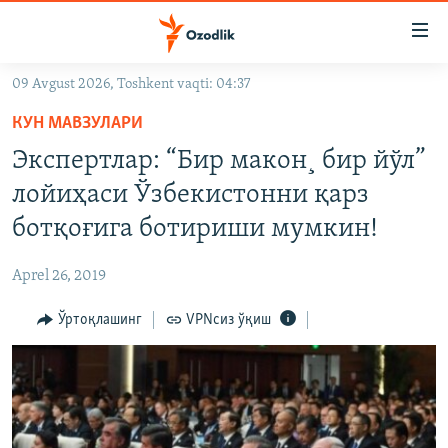
Линклар
Бош
мавзуларга
09 Avgust 2026, Toshkent vaqti: 04:37
ўтинг
OZODLIK SURISHTIRUVLARI
Асосий
КУН МАВЗУЛАРИ
OZODVIDEO
навигацияга
Экспертлар: “Бир макон¸ бир йўл”
ўтинг
OZODARXIV
лойиҳаси Ўзбекистонни қарз
Қидиришга
ўтинг
ботқоғига ботириши мумкин!
На русском
Aprel 26, 2019
ИЖТИМОИЙ ТАРМОҚЛАР
Ўртоқлашинг
VPNсиз ўқиш
Озодлик бошқа тилларда