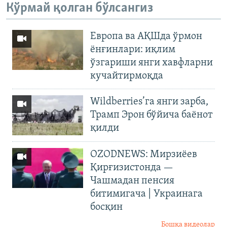
Кўрмай қолган бўлсангиз
Европа ва АҚШда ўрмон
ёнғинлари: иқлим
ўзгариши янги хавфларни
кучайтирмоқда
Wildberries’га янги зарба,
Трамп Эрон бўйича баёнот
қилди
OZODNEWS: Мирзиёев
Қирғизистонда —
Чашмадан пенсия
битимигача | Украинага
босқин
Бошқа видеолар