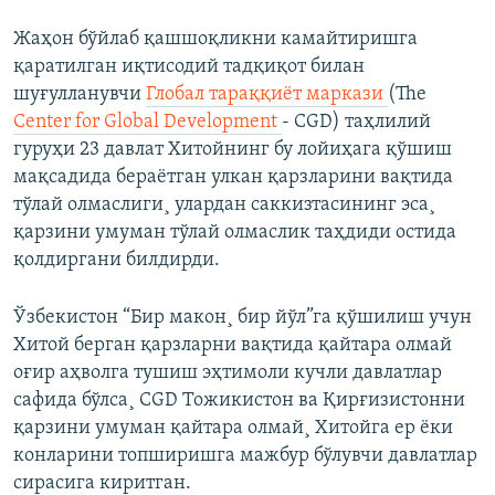
Жаҳон бўйлаб қашшоқликни камайтиришга
қаратилган иқтисодий тадқиқот билан
шуғулланувчи
Глобал тараққиëт маркази
(The
Center for Global Development
- CGD) таҳлилий
гуруҳи 23 давлат Хитойнинг бу лойиҳага қўшиш
мақсадида бераëтган улкан қарзларини вақтида
тўлай олмаслиги¸ улардан саккизтасининг эса¸
қарзини умуман тўлай олмаслик таҳдиди остида
қолдиргани билдирди.
Ўзбекистон “Бир макон¸ бир йўл”га қўшилиш учун
Хитой берган қарзларни вақтида қайтара олмай
оғир аҳволга тушиш эҳтимоли кучли давлатлар
сафида бўлса¸ CGD Тожикистон ва Қирғизистонни
қарзини умуман қайтара олмай¸ Хитойга ер ëки
конларини топширишга мажбур бўлувчи давлатлар
сирасига киритган.