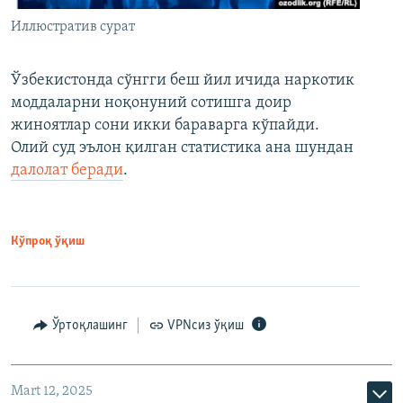
Иллюстратив сурат
Ўзбекистонда сўнгги беш йил ичида наркотик
моддаларни ноқонуний сотишга доир
жиноятлар сони икки бараварга кўпайди.
Олий суд эълон қилган статистика ана шундан
далолат беради
.
Кўпроқ ўқиш
Ўртоқлашинг
VPNсиз ўқиш
Mart 12, 2025