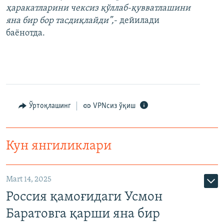
ҳаракатларини чексиз қўллаб-қувватлашини
яна бир бор тасдиқлайди”,
- дейилади
баёнотда.
Ўртоқлашинг
VPNсиз ўқиш
Кун янгиликлари
Mart 14, 2025
Россия қамоғидаги Усмон
Баратовга қарши яна бир