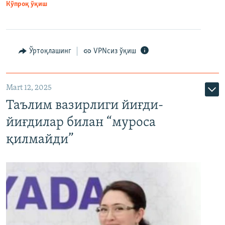
Кўпроқ ўқиш
Ўртоқлашинг
VPNсиз ўқиш
Mart 12, 2025
Таълим вазирлиги йиғди-
йиғдилар билан “муроса
қилмайди”