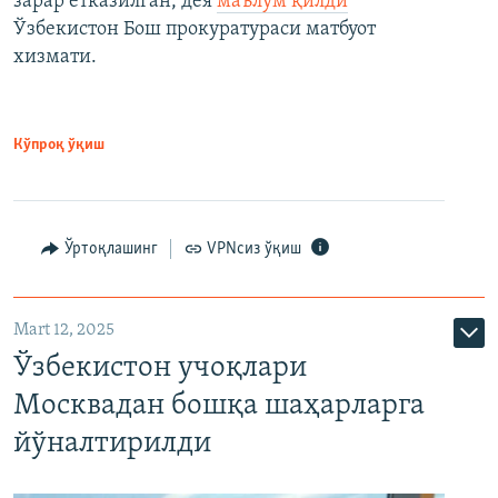
зарар етказилган, дея
маълум қилди
Ўзбекистон Бош прокуратураси матбуот
хизмати.
Кўпроқ ўқиш
Ўртоқлашинг
VPNсиз ўқиш
Mart 12, 2025
Ўзбекистон учоқлари
Москвадан бошқа шаҳарларга
йўналтирилди