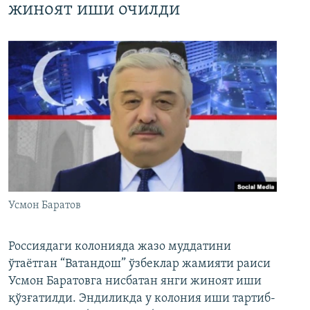
жиноят иши очилди
Усмон Баратов
Россиядаги колонияда жазо муддатини
ўтаётган “Ватандош” ўзбеклар жамияти раиси
Усмон Баратовга нисбатан янги жиноят иши
қўзғатилди. Эндиликда у колония иши тартиб-