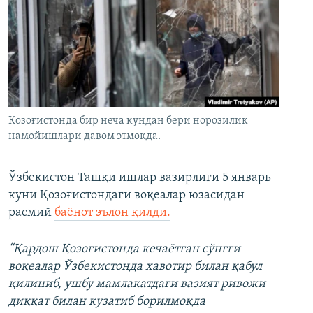
Қозоғистонда бир неча кундан бери норозилик
намойишлари давом этмоқда.
Ўзбекистон Ташқи ишлар вазирлиги 5 январь
куни Қозоғистондаги воқеалар юзасидан
расмий
баёнот эълон қилди.
“Қардош Қозоғистонда кечаётган сўнгги
воқеалар Ўзбекистонда хавотир билан қабул
қилиниб, ушбу мамлакатдаги вазият ривожи
диққат билан кузатиб борилмоқда