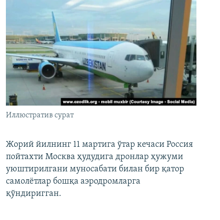
Иллюстратив сурат
Жорий йилнинг 11 мартига ўтар кечаси Россия
пойтахти Москва ҳудудига дронлар ҳужуми
уюштирилгани муносабати билан бир қатор
самолётлар бошқа аэродромларга
қўндиригган.