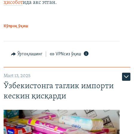
ҳисобот
ида акс этган.
Кўпроқ ўқиш
Ўртоқлашинг
VPNсиз ўқиш
Mart 13, 2025
Ўзбекистонга таглик импорти
кескин қисқарди