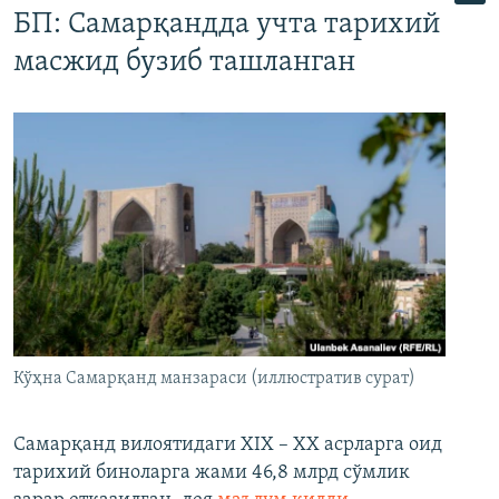
БП: Самарқандда учта тарихий
масжид бузиб ташланган
Кўҳна Самарқанд манзараси (иллюстратив сурат)
Самарқанд вилоятидаги XIX – XX асрларга оид
тарихий биноларга жами 46,8 млрд сўмлик