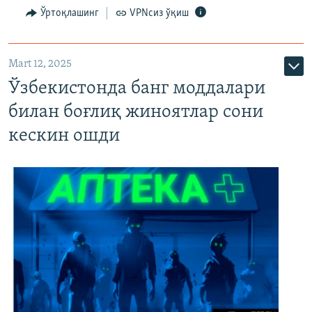
Ўртоқлашинг
VPNсиз ўқиш
Mart 12, 2025
Ўзбекистонда банг моддалари
билан боғлиқ жиноятлар сони
кескин ошди