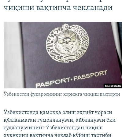
чиқиши вақтинча чекланади
Ўзбекистон фуқаросининг хорижга чиқиш паспорти
Ўзбекистонда қамоққа олиш эҳтиёт чораси
қўлланмаган гумонланувчи, айбланувчи ёки
судланувчининг Ўзбекистондан чиқиш
ҳуқуқини вақтинча чеклаб қўйиш тартиби