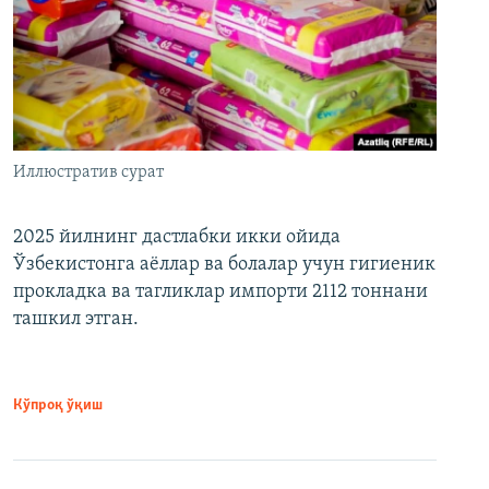
Иллюстратив сурат
2025 йилнинг дастлабки икки ойида
Ўзбекистонга аёллар ва болалар учун гигиеник
прокладка ва тагликлар импорти 2112 тоннани
ташкил этган.
Кўпроқ ўқиш