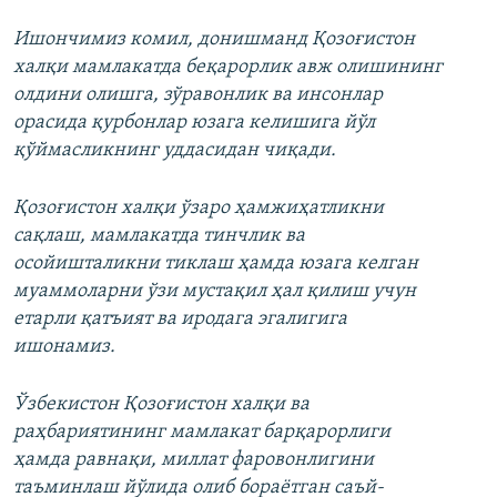
Ишончимиз комил, донишманд Қозоғистон
халқи мамлакатда беқарорлик авж олишининг
олдини олишга, зўравонлик ва инсонлар
орасида қурбонлар юзага келишига йўл
қўймасликнинг уддасидан чиқади.
Қозоғистон халқи ўзаро ҳамжиҳатликни
сақлаш, мамлакатда тинчлик ва
осойишталикни тиклаш ҳамда юзага келган
муаммоларни ўзи мустақил ҳал қилиш учун
етарли қатъият ва иродага эгалигига
ишонамиз.
Ўзбекистон Қозоғистон халқи ва
раҳбариятининг мамлакат барқарорлиги
ҳамда равнақи, миллат фаровонлигини
таъминлаш йўлида олиб бораётган саъй-