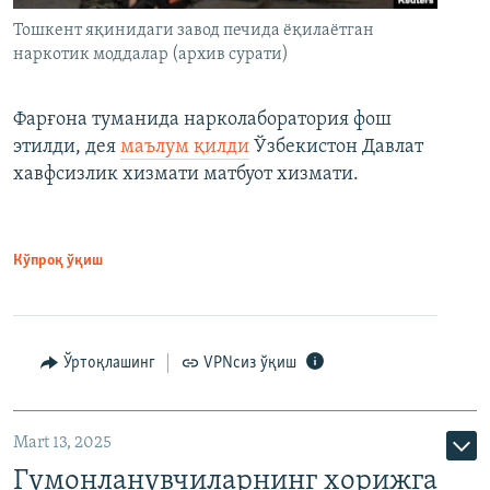
Тошкент яқинидаги завод печида ёқилаётган
наркотик моддалар (архив сурати)
Фарғона туманида нарколаборатория фош
этилди, дея
маълум қилди
Ўзбекистон Давлат
хавфсизлик хизмати матбуот хизмати.
Кўпроқ ўқиш
Ўртоқлашинг
VPNсиз ўқиш
Mart 13, 2025
Гумонланувчиларнинг хорижга