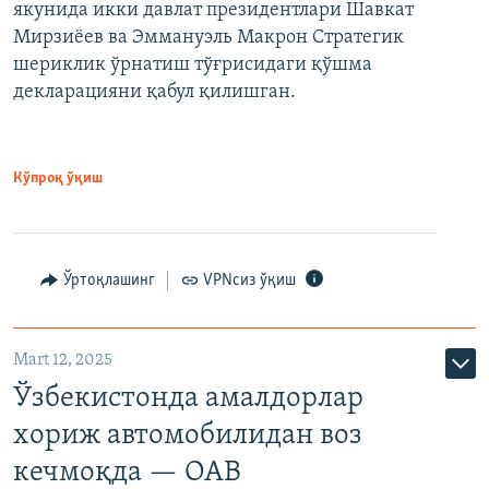
якунида икки давлат президентлари Шавкат
Мирзиёев ва Эммануэль Макрон Стратегик
шериклик ўрнатиш тўғрисидаги қўшма
декларацияни қабул қилишган.
Кўпроқ ўқиш
Ўртоқлашинг
VPNсиз ўқиш
Mart 12, 2025
Ўзбекистонда амалдорлар
хориж автомобилидан воз
кечмоқда — ОАВ