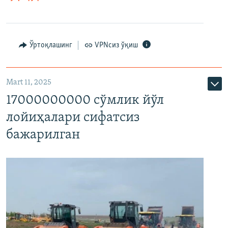
Ўртоқлашинг
VPNсиз ўқиш
Mart 11, 2025
17000000000 сўмлик йўл
лойиҳалари сифатсиз
бажарилган