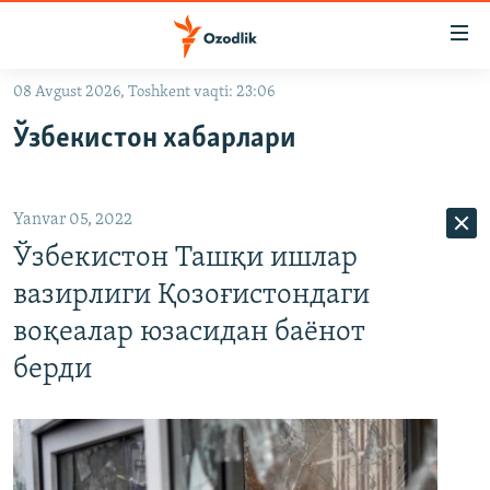
Линклар
Бош
мавзуларга
08 Avgust 2026, Toshkent vaqti: 23:06
ўтинг
OZODLIK SURISHTIRUVLARI
Асосий
Ўзбекистон хабарлари
OZODVIDEO
навигацияга
ўтинг
OZODARXIV
Қидиришга
Yanvar 05, 2022
ўтинг
На русском
Ўзбекистон Ташқи ишлар
вазирлиги Қозоғистондаги
ИЖТИМОИЙ ТАРМОҚЛАР
воқеалар юзасидан баёнот
берди
Озодлик бошқа тилларда