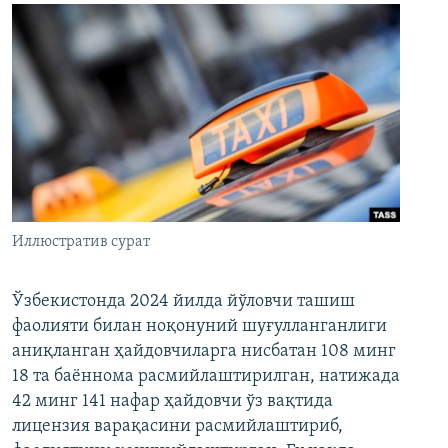
Иллюстратив сурат
Ўзбекистонда 2024 йилда йўловчи ташиш
фаолияти билан ноқонуний шуғулланганлиги
аниқланган ҳайдовчиларга нисбатан 108 минг
18 та баённома расмийлаштирилган, натижада
42 минг 141 нафар ҳайдовчи ўз вақтида
лицензия варақасини расмийлаштириб,