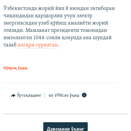
Ўзбекистонда жорий йил 8 июндан эътиборан
чиқиндидан қарздорлик учун электр
энергиясидан узиб қўйиш амалиёти жорий
этилади. Мамлакат президенти томонидан
имзоланган 1044-сонли қонунда ана шундай
талаб
илгари сурилган
.
Кўпроқ ўқиш
Ўртоқлашинг
VPNсиз ўқиш
Давомини ўқинг