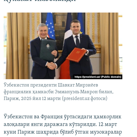
Ўзбекистон президенти Шавкат Мирзиёев
франциялик ҳамкасби Эммануэль Макрон билан,
Париж, 2025 йил 12 марти (president.uz фотоси)
Ўзбекистон ва Франция ўртасидаги ҳамкорлик
алоқалари янги даражага кўтарилди. 12 март
куни Париж шаҳрида бўлиб ўтган музокаралар