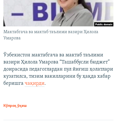
Мактабгача ва мактаб таълими вазири Ҳилола
Умарова
Ўзбекистон мактабгача ва мактаб таълими
вазири Ҳилола Умарова “Ташаббусли бюджет”
доирасида педагоглардан пул йиғиш ҳолатлари
кузатилса, тизим вакилларини бу ҳақда хабар
беришга
чақирди
.
Кўпроқ ўқиш