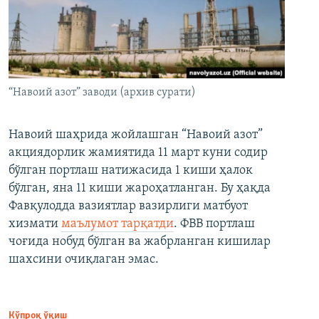
“Навоий азот” заводи (архив сурати)
Навоий шаҳрида жойлашган “Навоий азот”
акциядорлик жамиятида 11 март куни содир
бўлган портлаш натижасида 1 киши ҳалок
бўлган, яна 11 киши жароҳатланган. Бу ҳақда
Фавқулодда вазиятлар вазирлиги матбуот
хизмати
маълумот тарқатди
. ФВВ портлаш
чоғида нобуд бўлган ва жабрланган кишилар
шахсини очиқлаган эмас.
Кўпроқ ўқиш