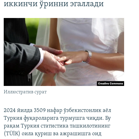
иккинчи ўринни эгаллади
Иллюстратив сурат
2024 йилда 3509 нафар ўзбекистонлик аёл
Туркия фуқароларига турмушга чиқди. Бу
рақам Туркия статистика ташкилотининг
(ТÜİК) оила қуриш ва ажрашишга оид