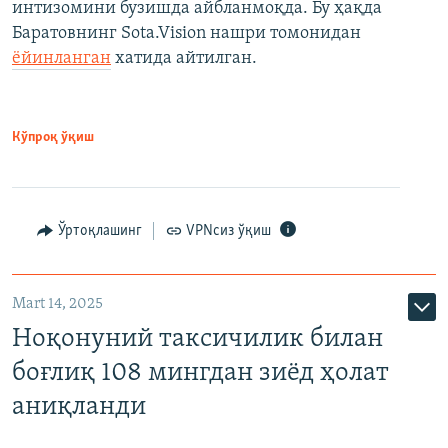
интизомини бузишда айбланмоқда. Бу ҳақда
Баратовнинг Sota.Vision нашри томонидан
ёйинланган
хатида айтилган.
Кўпроқ ўқиш
Ўртоқлашинг
VPNсиз ўқиш
Mart 14, 2025
Ноқонуний таксичилик билан
боғлиқ 108 мингдан зиёд ҳолат
аниқланди