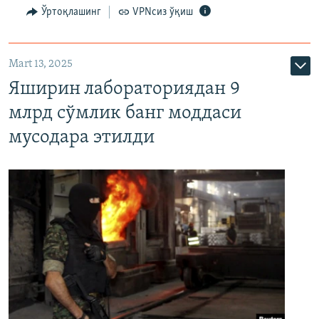
Ўртоқлашинг
VPNсиз ўқиш
Mart 13, 2025
Яширин лабораториядан 9
млрд сўмлик банг моддаси
мусодара этилди