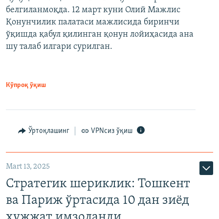
белгиланмоқда. 12 март куни Олий Мажлис
Қонунчилик палатаси мажлисида биринчи
ўқишда қабул қилинган қонун лойиҳасида ана
шу талаб илгари сурилган.
Кўпроқ ўқиш
Ўртоқлашинг
VPNсиз ўқиш
Mart 13, 2025
Стратегик шериклик: Тошкент
ва Париж ўртасида 10 дан зиёд
ҳужжат имзоланди