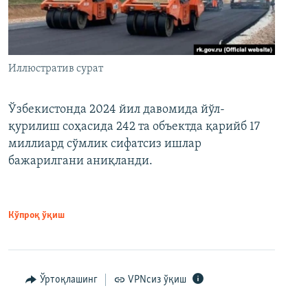
Иллюстратив сурат
Ўзбекистонда 2024 йил давомида йўл-
қурилиш соҳасида 242 та объектда қарийб 17
миллиард сўмлик сифатсиз ишлар
бажарилгани аниқланди.
Кўпроқ ўқиш
Ўртоқлашинг
VPNсиз ўқиш