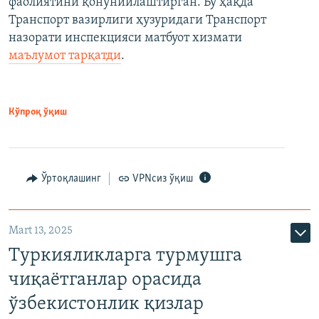
фаолиятини қонунийлаштирган. Бу ҳақда
Транспорт вазирлиги ҳузуридаги Транспорт
назорати инспекцияси матбуот хизмати
маълумот тарқатди
.
Кўпроқ ўқиш
Ўртоқлашинг
VPNсиз ўқиш
Mart 13, 2025
Туркияликларга турмушга
чиқаётганлар орасида
ўзбекистонлик қизлар