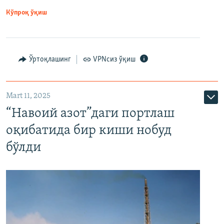
Кўпроқ ўқиш
Ўртоқлашинг
VPNсиз ўқиш
Mart 11, 2025
“Навоий азот”даги портлаш
оқибатида бир киши нобуд
бўлди