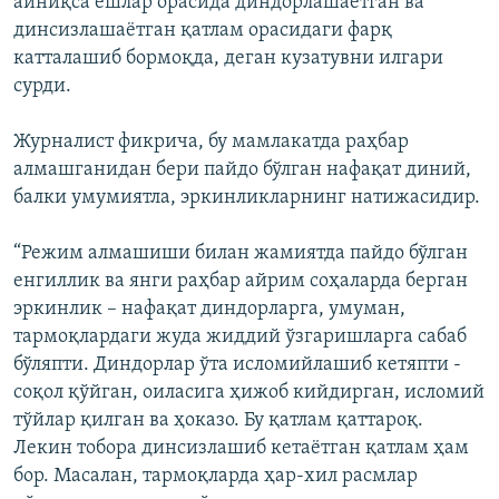
айниқса ёшлар орасида диндорлашаётган ва
динсизлашаётган қатлам орасидаги фарқ
катталашиб бормоқда, деган кузатувни илгари
сурди.
Журналист фикрича, бу мамлакатда раҳбар
алмашганидан бери пайдо бўлган нафақат диний,
балки умумиятла, эркинликларнинг натижасидир.
“Режим алмашиши билан жамиятда пайдо бўлган
енгиллик ва янги раҳбар айрим соҳаларда берган
эркинлик – нафақат диндорларга, умуман,
тармоқлардаги жуда жиддий ўзгаришларга сабаб
бўляпти. Диндорлар ўта исломийлашиб кетяпти -
соқол қўйган, оиласига ҳижоб кийдирган, исломий
тўйлар қилган ва ҳоказо. Бу қатлам қаттароқ.
Лекин тобора динсизлашиб кетаётган қатлам ҳам
бор. Масалан, тармоқларда ҳар-хил расмлар