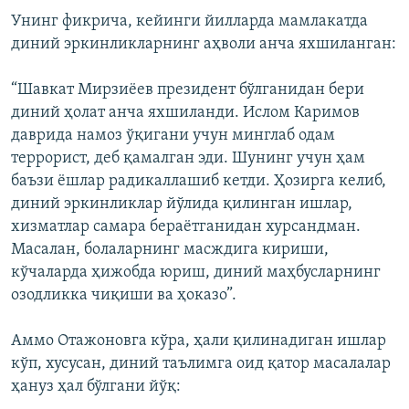
Унинг фикрича, кейинги йилларда мамлакатда
диний эркинликларнинг аҳволи анча яхшиланган:
“Шавкат Мирзиёев президент бўлганидан бери
диний ҳолат анча яхшиланди. Ислом Каримов
даврида намоз ўқигани учун минглаб одам
террорист, деб қамалган эди. Шунинг учун ҳам
баъзи ёшлар радикаллашиб кетди. Ҳозирга келиб,
диний эркинликлар йўлида қилинган ишлар,
хизматлар самара бераётганидан хурсандман.
Масалан, болаларнинг масждига кириши,
кўчаларда ҳижобда юриш, диний маҳбусларнинг
озодликка чиқиши ва ҳоказо”.
Аммо Отажоновга кўра, ҳали қилинадиган ишлар
кўп, хусусан, диний таълимга оид қатор масалалар
ҳануз ҳал бўлгани йўқ: