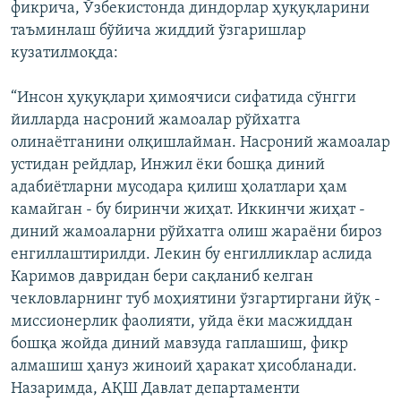
фикрича, Ўзбекистонда диндорлар ҳуқуқларини
таъминлаш бўйича жиддий ўзгаришлар
кузатилмоқда:
“Инсон ҳуқуқлари ҳимоячиси сифатида сўнгги
йилларда насроний жамоалар рўйхатга
олинаётганини олқишлайман. Насроний жамоалар
устидан рейдлар, Инжил ёки бошқа диний
адабиётларни мусодара қилиш ҳолатлари ҳам
камайган - бу биринчи жиҳат. Иккинчи жиҳат -
диний жамоаларни рўйхатга олиш жараёни бироз
енгиллаштирилди. Лекин бу енгилликлар аслида
Каримов давридан бери сақланиб келган
чекловларнинг туб моҳиятини ўзгартиргани йўқ -
миссионерлик фаолияти, уйда ёки масжиддан
бошқа жойда диний мавзуда гаплашиш, фикр
алмашиш ҳануз жиноий ҳаракат ҳисобланади.
Назаримда, АҚШ Давлат департаменти