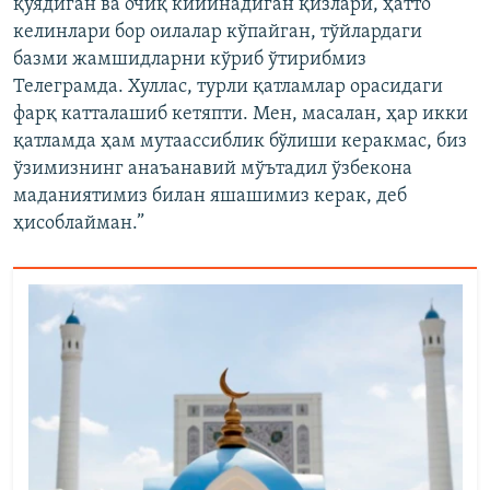
қўядиган ва очиқ кийинадиган қизлари, ҳатто
келинлари бор оилалар кўпайган, тўйлардаги
базми жамшидларни кўриб ўтирибмиз
Телеграмда. Хуллас, турли қатламлар орасидаги
фарқ катталашиб кетяпти. Мен, масалан, ҳар икки
қатламда ҳам мутаассиблик бўлиши керакмас, биз
ўзимизнинг анаъанавий мўътадил ўзбекона
маданиятимиз билан яшашимиз керак, деб
ҳисоблайман.”