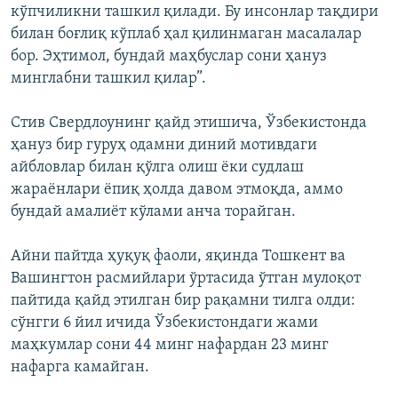
кўпчиликни ташкил қилади. Бу инсонлар тақдири
билан боғлиқ кўплаб ҳал қилинмаган масалалар
бор. Эҳтимол, бундай маҳбуслар сони ҳануз
минглабни ташкил қилар”.
Стив Свердлоунинг қайд этишича, Ўзбекистонда
ҳануз бир гуруҳ одамни диний мотивдаги
айбловлар билан қўлга олиш ёки судлаш
жараёнлари ёпиқ ҳолда давом этмоқда, аммо
бундай амалиёт кўлами анча торайган.
Айни пайтда ҳуқуқ фаоли, яқинда Тошкент ва
Вашингтон расмийлари ўртасида ўтган мулоқот
пайтида қайд этилган бир рақамни тилга олди:
сўнгги 6 йил ичида Ўзбекистондаги жами
маҳкумлар сони 44 минг нафардан 23 минг
нафарга камайган.