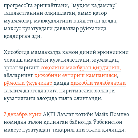
прогресс”га эришаётгани, “муҳим қадамлар”
ташлаётганини олқишлаган, аммо қатор
муаммолар мавжудлигини қайд этган ҳолда,
махсус кузатувдаги давлатлар рўйхатида
қолдирган эди.
Ҳисоботда мамлакатда ҳамон диний эркинликни
чеклаш амалиёти кузатилаётгани, жумладан,
эркакларнинг
соқолини мажбуран қирдириш,
аёлларнинг
ҳижобини ечтириш кампанияси
,
рўмолли ўқувчилар
ҳамда
ҳижобли талабаларни
таълим даргоҳларига киритмаслик ҳоллари
кузатилгани алоҳида тилга олинганди.
7 декабрь куни
АҚШ Давлат котиби Майк Помпео
номидан эълон қилинган баёнотда Ўзбекистон
махсус кузатувдан чиқарилгани эълон қилинди: