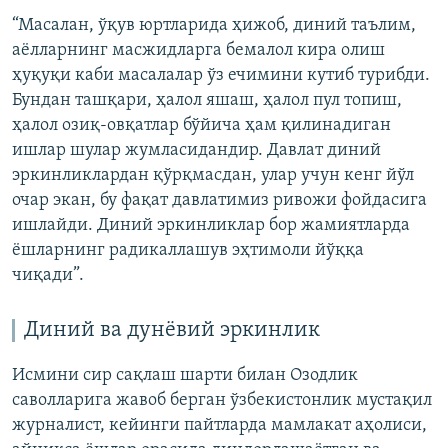
“Масалан, ўқув юртларида ҳижоб, диний таълим,
аёлларнинг масжидларга бемалол кира олиш
ҳуқуқи каби масалалар ўз ечимини кутиб турибди.
Бундан ташқари, ҳалол яшаш, ҳалол пул топиш,
ҳалол озиқ-овқатлар бўйича ҳам қилинадиган
ишлар шулар жумласидандир. Давлат диний
эркинликлардан қўрқмасдан, улар учун кенг йўл
очар экан, бу фақат давлатимиз ривожи фойдасига
ишлайди. Диний эркинликлар бор жамиятларда
ёшларнинг радикаллашув эҳтимоли йўққа
чиқади”.
Диний ва дунёвий эркинлик
Исмини сир сақлаш шарти билан Озодлик
саволларига жавоб берган ўзбекистонлик мустақил
журналист, кейинги пайтларда мамлакат аҳолиси,