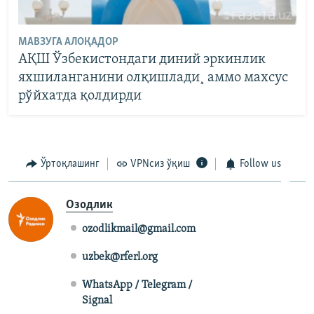
МАВЗУГА АЛОҚАДОР
АҚШ Ўзбекистондаги диний эркинлик
яхшиланганини олқишлади¸ аммо махсус
рўйхатда қолдирди
Ўртоқлашинг
VPNсиз ўқиш
Follow us
Озодлик
ozodlikmail@gmail.com
uzbek@rferl.org
WhatsApp / Telegram /
Signal