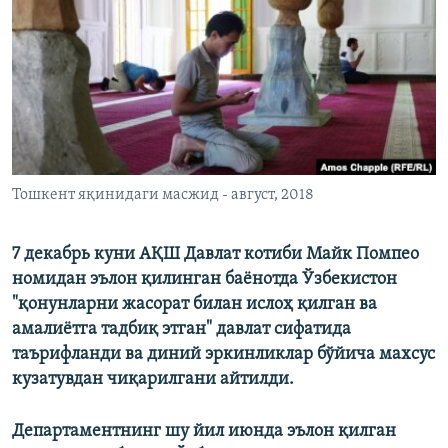
Тошкент яқинидаги масжид - август, 2018
7 декабрь куни АҚШ Давлат котиби
Майк Помпео
номидан эълон қилинган баёнотда Ўзбекистон
"қонунларни жасорат билан ислоҳ қилган ва
амалиётга тадбиқ этган" давлат сифатида
таърифланди ва диний эркинликлар бўйича махсус
кузатувдан чиқарилгани айтилди.
Департаментнинг шу йил июнда эълон қилган