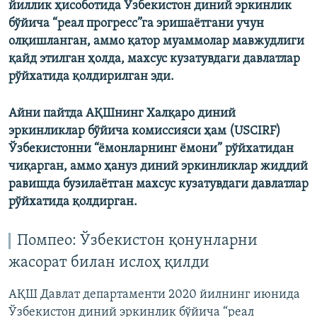
йиллик ҳисоботида Ўзбекистон диний эркинлик
бўйича “реал прогресс”га эришаётгани учун
олқишланган, аммо қатор муаммолар мавжудлиги
қайд этилган ҳолда, махсус кузатувдаги давлатлар
рўйхатида қолдирилган эди.
Айни пайтда АҚШнинг Халқаро диний
эркинликлар бўйича комиссияси ҳам (USCIRF)
Ўзбекистонни “ёмонларнинг ёмони” рўйхатидан
чиқарган, аммо ҳануз диний эркинликлар жиддий
равишда бузилаётган махсус кузатувдаги давлатлар
рўйхатида қолдирган.
Помпео: Ўзбекистон қонунларни
жасорат билан ислоҳ қилди
АҚШ Давлат департаменти 2020 йилнинг июнида
Ўзбекистон диний эркинлик бўйича “реал