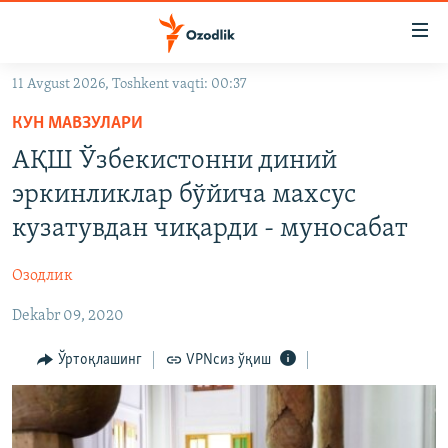
Линклар
Бош
мавзуларга
11 Avgust 2026, Toshkent vaqti: 00:37
ўтинг
OZODLIK SURISHTIRUVLARI
Асосий
КУН МАВЗУЛАРИ
OZODVIDEO
навигацияга
АҚШ Ўзбекистонни диний
ўтинг
OZODARXIV
эркинликлар бўйича махсус
Қидиришга
ўтинг
кузатувдан чиқарди - муносабат
На русском
Озодлик
ИЖТИМОИЙ ТАРМОҚЛАР
Dekabr 09, 2020
Ўртоқлашинг
VPNсиз ўқиш
Озодлик бошқа тилларда