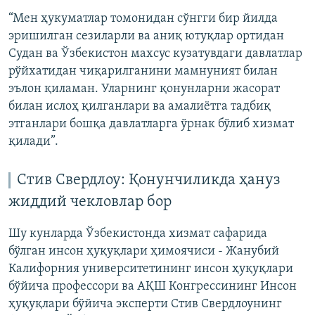
“Мен ҳукуматлар томонидан сўнгги бир йилда
эришилган сезиларли ва аниқ ютуқлар ортидан
Судан ва Ўзбекистон махсус кузатувдаги давлатлар
рўйхатидан чиқарилганини мамнуният билан
эълон қиламан. Уларнинг қонунларни жасорат
билан ислоҳ қилганлари ва амалиётга тадбиқ
этганлари бошқа давлатларга ўрнак бўлиб хизмат
қилади”.
Стив Свердлоу: Қонунчиликда ҳануз
жиддий чекловлар бор
Шу кунларда Ўзбекистонда хизмат сафарида
бўлган инсон ҳуқуқлари ҳимоячиси - Жанубий
Калифорния университетининг инсон ҳуқуқлари
бўйича профессори ва АҚШ Конгрессининг Инсон
ҳуқуқлари бўйича эксперти Стив Свердлоунинг