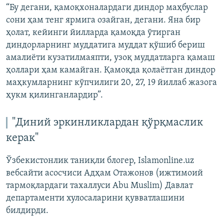
“Бу дегани, қамоқхоналардаги диндор маҳбуслар
сони ҳам тенг ярмига озайган, дегани. Яна бир
ҳолат, кейинги йилларда қамоқда ўтирган
диндорларнинг муддатига муддат қўшиб бериш
амалиёти кузатилмаяпти, узоқ муддатларга қамаш
ҳоллари ҳам камайган. Қамоқда қолаётган диндор
маҳкумларнинг кўпчилиги 20, 27, 19 йиллаб жазога
ҳукм қилинганлардир”.
"Диний эркинликлардан қўрқмаслик
керак"
Ўзбекистонлик таниқли блогер, Islamonline.uz
вебсайти асосчиси Адҳам Отажонов (ижтимоий
тармоқлардаги тахаллуси Abu Muslim) Давлат
департаменти хулосаларини қувватлашини
билдирди.