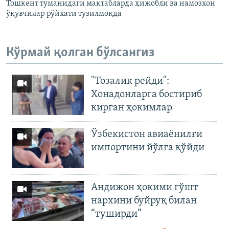
Тошкент туманидаги мактабларда ҳижобли ва намозхон
ўқувчилар рўйхати тузилмоқда
Кўрмай қолган бўлсангиз
"Тозалик рейди":
Хонадонларга бостириб
кирган ҳокимлар
Ўзбекистон авиаёнилғи
импортини йўлга қўйди
Андижон ҳокими гўшт
нархини буйруқ билан
“туширди”