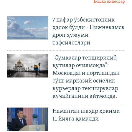
Бошқа видеолар
7 нафар ўзбекистонлик
ҳалок бўлди - Нижнекамск
дрон ҳужуми
тафсилотлари
"Сумкалар текширилиб,
қутилар очилмоқда":
Москвадаги портлашдан
сўнг марказий осиёлик
курьерлар текширувлар
кучайганини айтмоқда.
Наманган шаҳар ҳокими
11 йилга қамалди