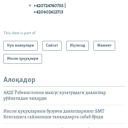
+420724740755 |
+420602612713
This item is part of
Кун мавзулари
Сиёсат
Иқтисод
Жамият
Инсон ҳуқуқлари
Алоқадор
АҚШ Ўзбекистонни махсус кузатувдаги давлатлар
рўйхатидан чиқарди
Инсон ҳуқуқларини бузувчи давлатларнинг БМТ
Кенгашига сайланиши танқидларга сабаб бўлди