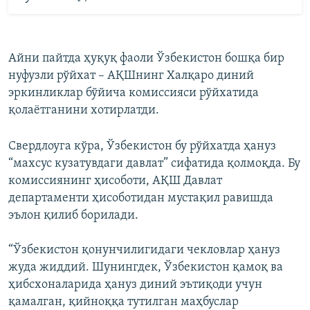
Айни пайтда ҳуқуқ фаоли Ўзбекистон бошқа бир
нуфузли рўйхат – АҚШнинг Халқаро диний
эркинликлар бўйича комиссияси рўйхатида
қолаётганини хотирлатди.
Свердлоуга кўра, Ўзбекистон бу рўйхатда ҳануз
“махсус кузатувдаги давлат” сифатида қолмоқда. Бу
комиссиянинг ҳисоботи, АҚШ Давлат
департаменти ҳисоботидан мустақил равишда
эълон қилиб борилади.
“Ўзбекистон қонунчилигидаги чекловлар ҳануз
жуда жиддий. Шунингдек, Ўзбекистон қамоқ ва
ҳибсхоналарида ҳануз диний эътиқоди учун
қамалган, қийноққа тутилган маҳбуслар