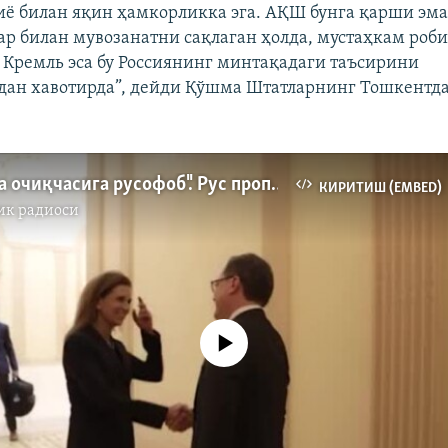
ё билан яқин ҳамкорликка эга. АҚШ бунга қарши эма
лар билан мувозанатни сақлаган ҳолда, мустаҳкам роб
. Кремль эса бу Россиянинг минтақадаги таъсирини
ан хавотирда”, дейди Қўшма Штатларнинг Тошкентд
"Ёқимсиз ва очиқчасига русофоб". Рус пропагандаси Алламжоновни Россияга қарши кампанияда айблади
КИРИТИШ (EMBED)
ик радиоси
Айни дамда медиа-манба мавжуд эмас