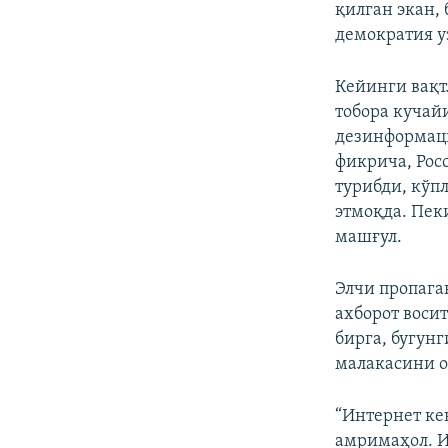
қилган экан,
демократия у
Кейинги вақт
тобора кучай
дезинформаци
фикрича, Рос
турибди, кўп
этмоқда. Пек
машғул.
Элчи пропага
ахборот воси
бирга, бугун
малакасини о
“Интернет ке
амримаҳол. И