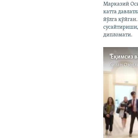
Марказий Оси
катта давлат
йўлга қўйган
сусайтиришид
дипломати.
билан
Озодл