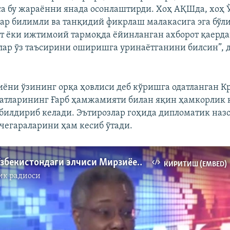
са бу жараённи янада осонлаштирди. Хоҳ АҚШда, хоҳ 
лар билимли ва танқидий фикрлаш малакасига эга бў
т ёки ижтимоий тармоқда ёйинланган ахборот қаерда
лар ўз таъсирини оширишга уринаётганини билсин”,
ёни ўзининг орқа ҳовлиси деб кўришга одатланган К
латларининг Ғарб ҳамжамияти билан яқин ҳамкорлик
 билдириб келади. Эътирозлар гоҳида дипломатик назо
 чегараларини ҳам кесиб ўтади.
АҚШнинг Ўзбекистондаги элчиси Мирзиëев¸ унинг ислоҳотлари ва бугунги Ўзбекистон ҳақида
КИРИТИШ (EMBED)
ик радиоси