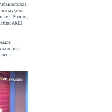
Ўзбекистонда
лиши муҳим.
н келаётгани,
 дейди АҚШ
ремль
 қилишига
кат ва
УЛАШИШ