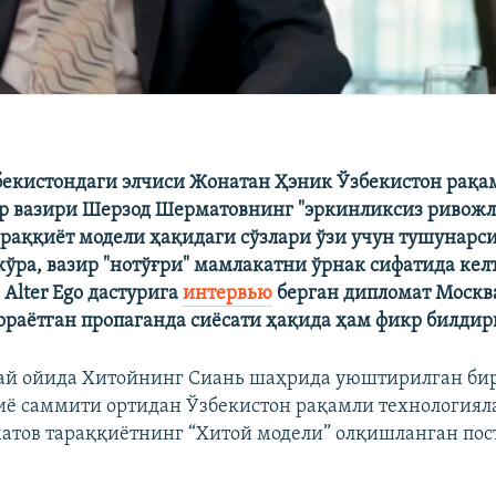
екистондаги элчиси Жонатан Ҳэник Ўзбекистон рақа
р вазири Шерзод Шерматовнинг "эркинликсиз ривожл
раққиёт модели ҳақидаги сўзлари ўзи учун тушунарс
кўра, вазир "нотўғри" мамлакатни ўрнак сифатида ке
 Alter Ego дастурига
интервью
берган дипломат Москв
ораётган пропаганда сиёсати ҳақида ҳам фикр билдир
ай ойида Хитойнинг Сиань шаҳрида уюштирилган би
ё саммити ортидан Ўзбекистон рақамли технологиял
тов тараққиётнинг “Хитой модели” олқишланган пост