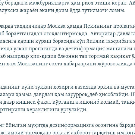
 бу борадаги мажбуриятларга ҳам риоя этиши керак. А
злуксиз жараён экани доим ёдда тутилмоғи лозим.
ларда таҳлилчилар Москва ҳамда Пекиннинг пропаган
иб бораётганидан огоҳлантирмоқда. Авторитар давлат
ясига қарши кураш борасида кўп йиллик тажрибага 
сияда улкан пропаганда ва дезинформация машинаси
лаб нашрлар қип-қизил ёлғонни тап тортмай ҳақиқат 
ин ҳам Москванинг сохта хабарларини жўровозликда
нданинг куни туққан ҳозирги вазиятда эркин ва муст
талари ҳамма даврдан ҳам зарурроқ,деб ҳисоблайди. 
ги давр кишиси фақат кўрганига ишониб қолмай, тан
рттириши кераклигини урғулайди.
нг ёйилган муҳитда дезинформацияга осонгина барҳ
жтимоий тармоқлар орқали ахборот тарқатиш имкон