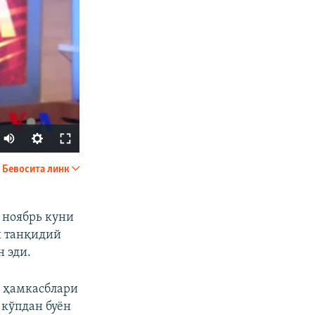
Бевосита линк
УЛАШИШ
 ноябрь куни
и танқидий
 эди.
и ҳамкасблари
 кўпдан буён
px
Кенглиги