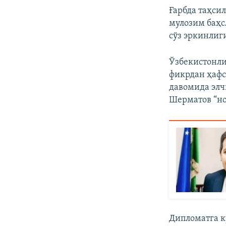
Ғарбда таҳси
мулозим баҳс
сўз эркинлиги
Ўзбекистонли
фикрдан ҳафс
давомида элч
Шерматов “но
Дипломатга к