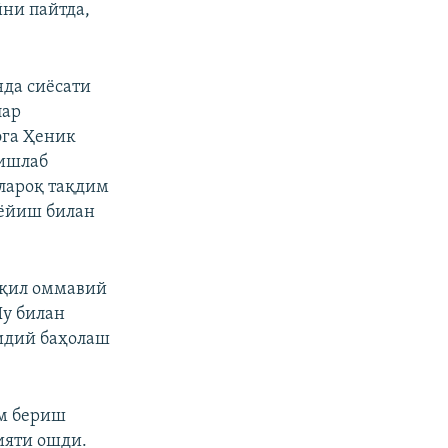
йни пайтда,
да сиёсати
лар
эга Ҳеник
 ишлаб
ўлароқ тақдим
 ёйиш билан
ақил оммавий
Шу билан
қидий баҳолаш
ам бериш
ияти ошди.