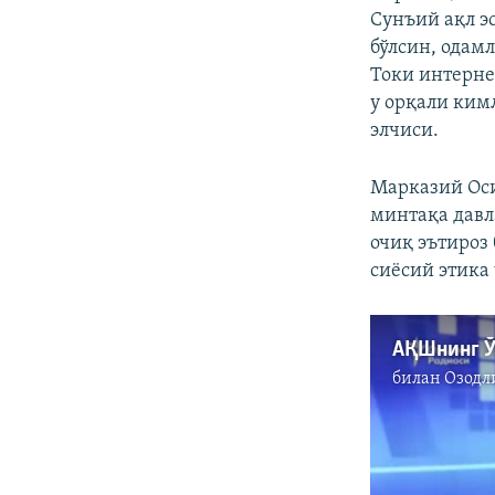
Сунъий ақл э
бўлсин, одам
Токи интерне
у орқали ким
элчиси.
Марказий Оси
минтақа дав
очиқ эътироз
сиёсий этика
билан
Озодл