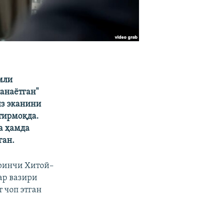
мли
анаётган"
из эканини
лтирмоқда.
а ҳамда
ган.
ринчи Хитой–
ар вазири
 чоп этган