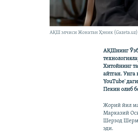
АҚШ элчиси Жонатан Ҳэник (Gazeta.uz)
АҚШнинг Ўзб
технологияла
Хитойнинг та
айтган.
Унга 
YouTube`даги
Пекин олиб б
Жорий йил м
Марказий Оси
Шерзод Шерма
эди.