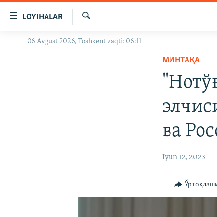
Линклар
LOYIHALAR
Бош
мавзуларга
Излаш
06 Avgust 2026, Toshkent vaqti: 06:11
OZODLIK SURISHTIRUVLARI
ўтинг
Асосий
МИНТАҚА
OZODVIDEO
навигацияга
"Нотў
OZODARXIV
ўтинг
Қидиришга
элчис
ўтинг
ва Ро
Iyun 12, 2023
Ўртоқлаш