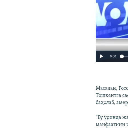
0:00
Масалан, Рос
Тошкентга са
баҳолаб, аме
“Бу ўринда ж
манфаатини и