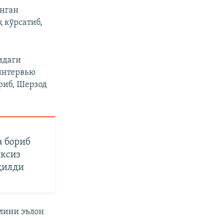
инган
 кўрсатиб,
идаги
 интервью
риб, Шерзод
а бориб
иксиз
қилди
лини эълон