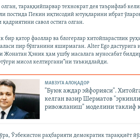
л олган, тараққийпарвар технократ дея таърифлаб кел
ли постида Пекин иқтисодий ютуқларини ибрат ўлароқ
 қадриятини савол остига олган.
к бир қатор фаоллар ва блогерлар хитойпарастлик руҳ
аласи пир бўлганини яширмаган. Alter Ego дастурига
и Жонатан Ҳэник ҳам ушбу масалага муносабат билди
тўғри мисол келтиргани”ни таъкидлайди.
МАВЗУГА АЛОҚАДОР
"Буюк аждар эйфорияси". Хитойг
келган вазир Шерматов "эркинл
ривожланиш" моделини таклиф 
ўра, Ўзбекистон раҳбарияти демократик тараққиёт йў