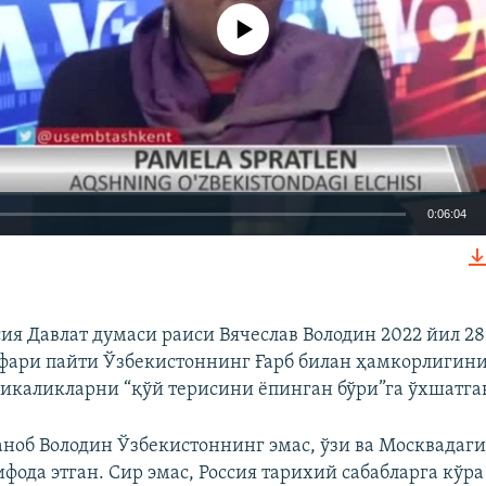
Айни дамда медиа-манба мавжуд эмас
0:06:04
КИРИТИШ (EMBED)
сия Давлат думаси раиси Вячеслав Володин 2022 йил 28
фари пайти Ўзбекистоннинг Ғарб билан ҳамкорлигин
рикаликларни “қўй терисини ёпинган бўри”га ўхшатган
аноб Володин Ўзбекистоннинг эмас, ўзи ва Москвадаг
фода этган. Cир эмас, Россия тарихий сабабларга кўра