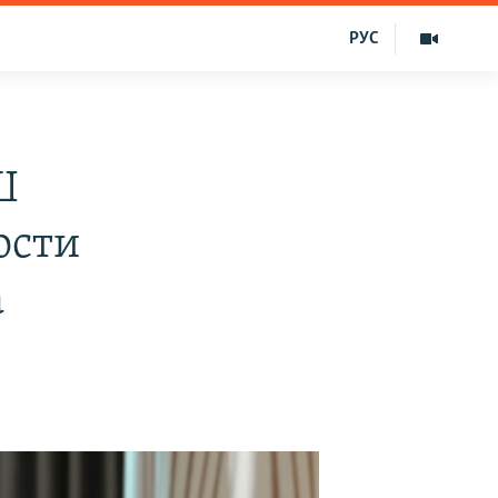
РУС
Ш
ости
а