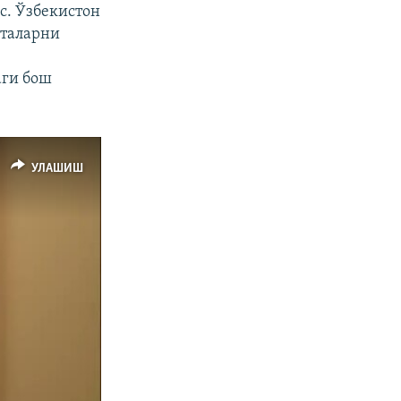
с. Ўзбекистон
италарни
аги бош
УЛАШИШ