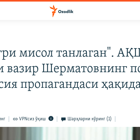
ғри мисол танлаган". АҚ
и вазир Шерматовнинг п
ссия пропагандаси ҳақид
инг
VPNсиз ўқиш
Шарҳларни кўринг
(1)