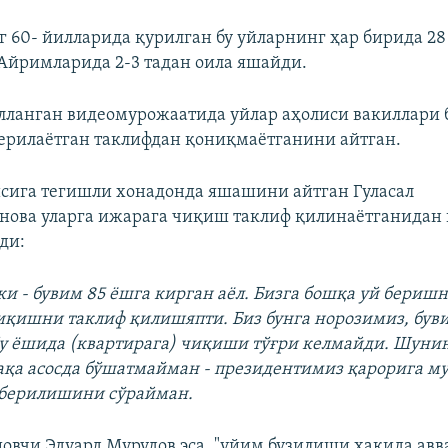
г 60- йилларида қурилган бу уйларнинг ҳар бирида 28
 Айримларида 2-3 тадан оила яшайди.
лланган видеомурожаатида уйлар аҳолиси вакиллари 
берилаётган таклифдан қониқмаётганини айтган.
висига тегишли хонадонда яшашини айтган Гуласал
ова уларга ижарага чиқиш таклиф қилинаётганидан 
ди:
ки - бувим 85 ёшга кирган аёл. Бизга бошқа уй бериш
иқишни таклиф қилишяпти. Биз бунга норозимиз, був
у ёшида (квартирага) чиқиши тўғри келмайди. Шунинг
ақа асосда бўшатмайман - президентимиз қарорига м
 берилишини сўрайман.
овчи Эдуард Мурудов эса, "уйим бузилиши ҳақида авв