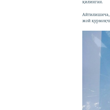
қилинган.
Айтилишича, 
жой қурмоқч