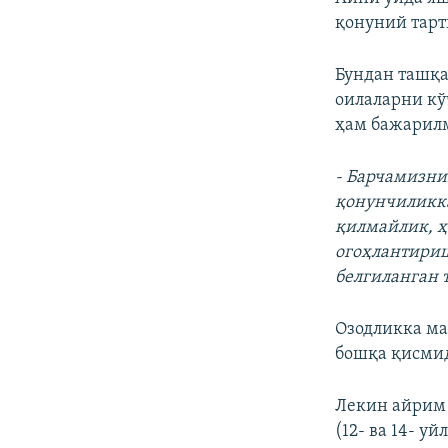
қонуний тарт
Бундан ташқа
оилаларни кў
ҳам бажарил
- Барчамизни
қонунчиликка
қилмайлик, ҳ
огоҳлантири
белгиланган 
Озодликка ма
бошқа қисмид
Лекин айрим 
(12- ва 14- 