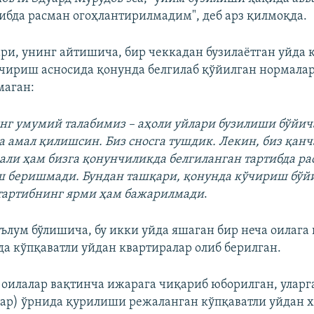
ибда расман огоҳлантирилмадим", деб арз қилмоқда.
ри, унинг айтишича, бир чеккадан бузилаётган уйда 
чириш асносида қонунда белгилаб қўйилган нормала
маган:
нг умумий талабимиз – аҳоли уйлари бузилиши бўйи
 амал қилишсин. Биз сносга тушдик. Лекин, биз қанч
али ҳам бизга қонунчиликда белгиланган тартибда р
ш беришмади. Бундан ташқари, қонунда кўчириш бўй
тартибнинг ярми ҳам бажарилмади
.
ълум бўлишича, бу икки уйда яшаган бир неча оилаг
а кўпқаватли уйдан квартиралар олиб берилган.
оилалар вақтинча ижарага чиқариб юборилган, уларга
уйлар) ўрнида қурилиши режаланган кўпқаватли уйдан 