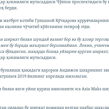
р ҳокимлиги мутасаддиси Чўлпон проспектидаги бу 
оҳ берди.
 матбуот котиби Гулшаной Қўчқарова қурувчиларнин
 аҳолини чўчитиб қўйганини эътироф этди.
и ширкат билан шундай вазият бор ва бу ҳозир тергов
мен бу борада маълумот беролмайман. Лекин, учинчи
а бўладиган, шаҳарда бошқа уйларни қурган ширкат,
ар ҳокимлиги мутасаддиси.
г бузилиши ҳақидаги қарорни Андижон шаҳрининг ав
туллаев 2019 йилнинг апрелида имзолаган.
 билан янги уйни қуриш имконияти эса Azia Maks ши
ган оилалар бу ширкат номидан келган раҳбар шахсла