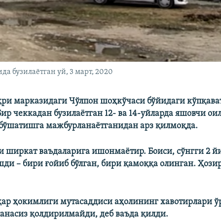
 бузилаётган уй, 3 март, 2020
и марказидаги Чўлпон шоҳкўчаси бўйидаги кўпқава
ир чеккадан бузилаётган 12- ва 14-уйларда яшовчи ои
бўшатишга мажбурланаётганидан арз қилмоқда.
и ширкат ваъдаларига ишонмаётир. Боиси, сўнгги 2 й
шди – бири ғойиб бўлган, бири қамоққа олинган. Ҳози
р ҳокимлиги мутасаддиси аҳолининг хавотирлари ў
анасиз қолдирилмайди, деб ваъда қилди.