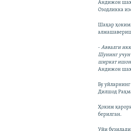
Андижон шаҳа
Озодликка из
Шаҳар ҳокими
алмашавериши
-
Аввалги икк
Шунинг учун 
ширкат ишонс
Андижон шаҳ
Бу уйларнин
Дилшод Раҳма
Ҳоким қарори
берилган.
Уйи бузилади