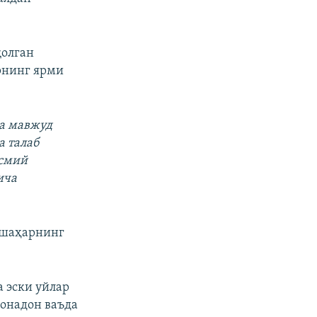
қолган
рнинг ярми
ча мавжуд
а талаб
асмий
ича
а шаҳарнинг
 эски уйлар
хонадон ваъда