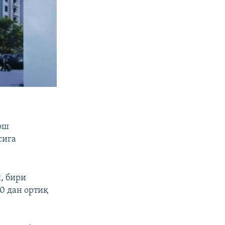
ош
сига
н, бири
0 дан ортиқ