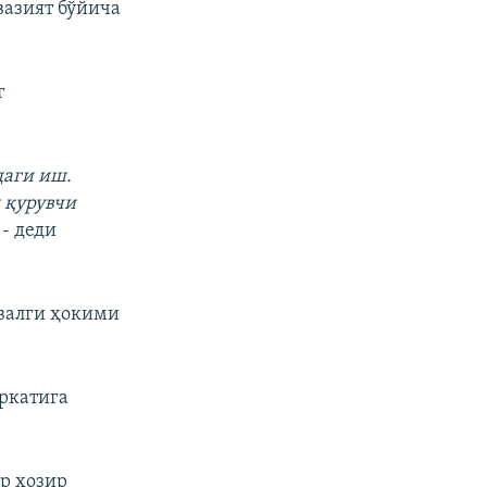
вазият бўйича
г
даги иш.
 қурувчи
- деди
валги ҳокими
ркатига
р ҳозир