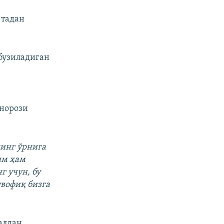
 тадан
бузиладиган
норози
нинг ўрнига
им ҳам
 учун, бу
увофиқ бизга
алдан