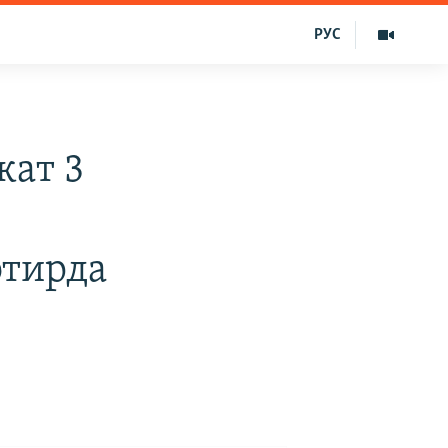
РУС
кат 3
отирда