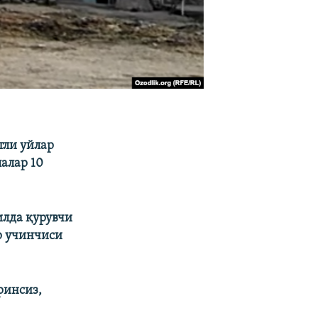
тли уйлар
лалар 10
илда қурувчи
р учинчиси
ринсиз,