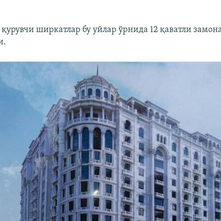
қурувчи ширкатлар бу уйлар ўрнида 12 қаватли замон
и.