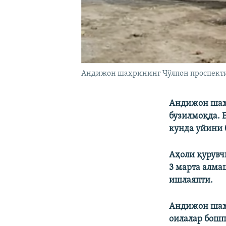
Андижон шаҳрининг Чўлпон проспектида
Андижон шаҳр
бузилмоқда. Б
кунда уйини 
Аҳоли қурувч
3 марта алма
ишлаяпти.
Андижон шаҳа
оилалар бошп