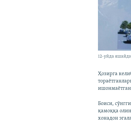
12-уйда яшайди
Ҳозирга кели
тораётганлар
ишонмаётган
Боиси, сўнгги
қамоққа олин
хонадон эгал