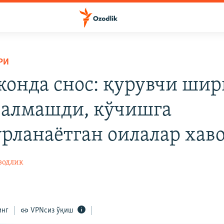
РИ
онда снос: қурувчи шир
 алмашди, кўчишга
рланаётган оилалар хав
зодлик
инг
VPNсиз ўқиш