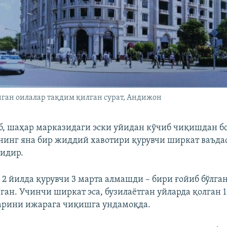
ган оилалар тақдим қилган сурат, Андижон
б, шаҳар марказидаги эски уйидан кўчиб чиқишдан б
нинг яна бир жиддий хавотири қурувчи ширкат ваъда
идир.
 2 йилда қурувчи 3 марта алмашди – бири ғойиб бўлга
ган. Учинчи ширкат эса, бузилаётган уйларда қолган 1
арини ижарага чиқишга ундамоқда.