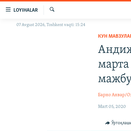
Линклар
LOYIHALAR
Бош
мавзуларга
Излаш
07 Avgust 2026, Toshkent vaqti: 15:24
OZODLIK SURISHTIRUVLARI
ўтинг
Асосий
КУН МАВЗУЛА
OZODVIDEO
навигацияга
Андиж
OZODARXIV
ўтинг
Қидиришга
марта
ўтинг
мажбу
Барно Анвар/О
Mart 05, 2020
Ўртоқлаш