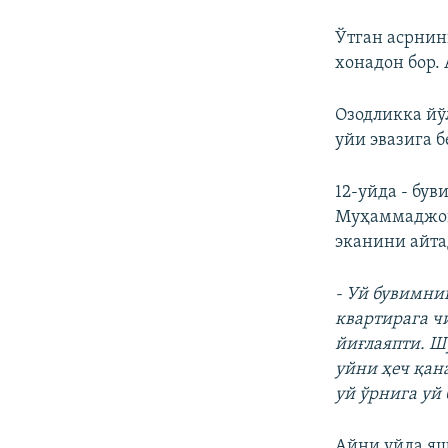
Ўтган асрнин
хонадон бор.
Озодликка йў
уйи эвазига 
12-уйда - бу
Муҳаммаджон
эканини айта
- Уй бувимни
квартирага ч
йиғлаяпти. Ш
уйни ҳеч қан
уй ўрнига уй
Айни уйда яш