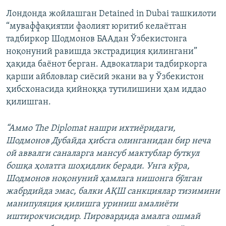
Лондонда жойлашган Detained in Dubai ташкилоти
“муваффақиятли фаолият юритиб келаётган
тадбиркор Шодмонов БААдан Ўзбекистонга
ноқонуний равишда экстрадиция қилингани”
ҳақида баёнот берган. Адвокатлари тадбиркорга
қарши айбловлар сиёсий экани ва у Ўзбекистон
ҳибсхонасида қийноққа тутилишини ҳам иддао
қилишган.
“Аммо The Diplomat нашри ихтиёридаги,
Шодмонов Дубайда ҳибсга олинганидан бир неча
ой аввалги саналарга мансуб мактублар буткул
бошқа ҳолатга шоҳидлик беради. Унга кўра,
Шодмонов ноқонуний ҳамлага нишонга бўлган
жабрдийда эмас, балки АҚШ санкциялар тизимини
манипуляция қилишга уриниш амалиёти
иштирокчисидир. Пировардида амалга ошмай