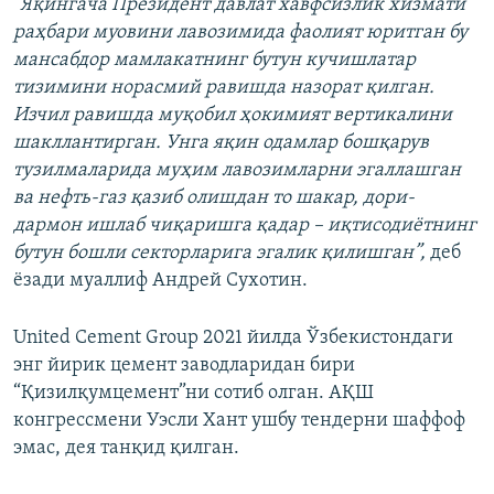
“Яқингача Президент давлат хавфсизлик хизмати
раҳбари муовини лавозимида фаолият юритган бу
мансабдор мамлакатнинг бутун кучишлатар
тизимини норасмий равишда назорат қилган.
Изчил равишда муқобил ҳокимият вертикалини
шакллантирган. Унга яқин одамлар бошқарув
тузилмаларида муҳим лавозимларни эгаллашган
ва нефть-газ қазиб олишдан то шакар, дори-
дармон ишлаб чиқаришга қадар – иқтисодиётнинг
бутун бошли секторларига эгалик қилишган”,
деб
ёзади муаллиф Андрей Сухотин.
United Cement Group 2021 йилда Ўзбекистондаги
энг йирик цемент заводларидан бири
“Қизилқумцемент”ни сотиб олган. АҚШ
конгрессмени Уэсли Хант ушбу тендерни шаффоф
эмас, дея танқид қилган.