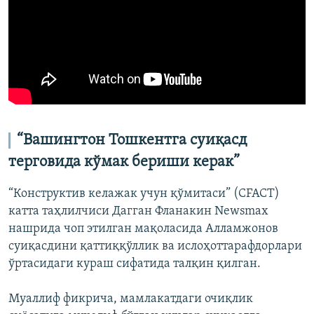
“Вашингтон Тошкентга суиқасд
терговида кўмак бериши керак”
“Конструктив келажак учун қўмитаси” (CFACT)
катта таҳлилчиси Дагган Фланакин Newsmax
нашрида чоп этилган мақоласида Алламжонов
суиқасдини қаттиққўллик ва ислоҳоттарафдорлари
ўртасидаги кураш сифатида талқин қилган.
Муаллиф фикрича, мамлакатдаги очиқлик