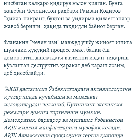
нисбатан халқаро қидирув эълон қилган. Бунга
жавобан Чеченистон раҳбари Рамзан Қодиров
“ҳийла-найранг, бўҳтон ва уйдирма қилаётганлар
жавоб бериши” ҳақида таҳдидли баёнот берган.
Фланакин “чечен изи” мавжуд ушбу жиноят ишига
шунчаки ҳуқуқий процесс эмас, балки ёш
демократик давлатдаги вазиятни издан чиқариш
кўзланган деструктив ҳаракат деб қараш лозим,
деб ҳисоблайди.
“АҚШ дастагисиз Ўзбекистондаги аксилислоҳотчи
кучлар янада кучайиши ва мамлакат
ислоҳотлардан чекиниб, Путиннинг экспансия
режалари домига тортилиши мумкин.
Демократик, барқарор ва мустақил Ўзбекистон
АҚШ миллий манфаатларига мувофиқ келади.
АҚШ Алламжонов суиқасдини тергов қилишда