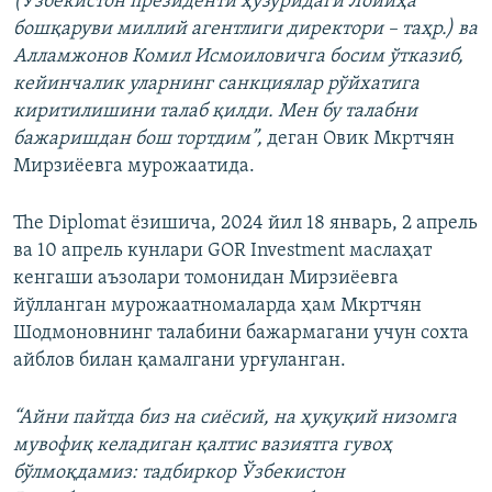
(Ўзбекистон президенти ҳузуридаги Лойиҳа
бошқаруви миллий агентлиги директори – таҳр.) ва
Алламжонов Комил Исмоиловичга босим ўтказиб,
кейинчалик уларнинг санкциялар рўйхатига
киритилишини талаб қилди. Мен бу талабни
бажаришдан бош тортдим”,
деган Овик Мкртчян
Мирзиёевга мурожаатида.
The Diplomat ёзишича, 2024 йил 18 январь, 2 апрель
ва 10 апрель кунлари GOR Investment маслаҳат
кенгаши аъзолари томонидан Мирзиёевга
йўлланган мурожаатномаларда ҳам Мкртчян
Шодмоновнинг талабини бажармагани учун сохта
айблов билан қамалгани урғуланган.
“Айни пайтда биз на сиёсий, на ҳуқуқий низомга
мувофиқ келадиган қалтис вазиятга гувоҳ
бўлмоқдамиз: тадбиркор Ўзбекистон