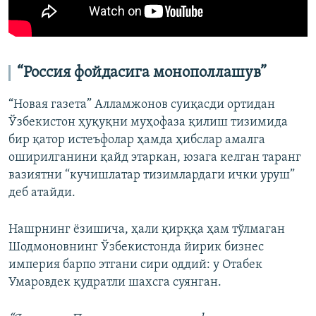
“Россия фойдасига монополлашув”
“Новая газета” Алламжонов суиқасди ортидан
Ўзбекистон ҳуқуқни муҳофаза қилиш тизимида
бир қатор истеъфолар ҳамда ҳибслар амалга
оширилганини қайд этаркан, юзага келган таранг
вазиятни “кучишлатар тизимлардаги ички уруш”
деб атайди.
Нашрнинг ёзишича, ҳали қирққа ҳам тўлмаган
Шодмоновнинг Ўзбекистонда йирик бизнес
империя барпо этгани сири оддий: у Отабек
Умаровдек қудратли шахсга суянган.