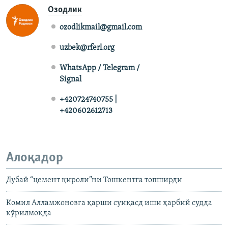
Озодлик
ozodlikmail@gmail.com
uzbek@rferl.org
WhatsApp / Telegram /
Signal
+420724740755 |
+420602612713
Алоқадор
Дубай “цемент қироли”ни Тошкентга топширди
Комил Алламжоновга қарши суиқасд иши ҳарбий судда
кўрилмоқда