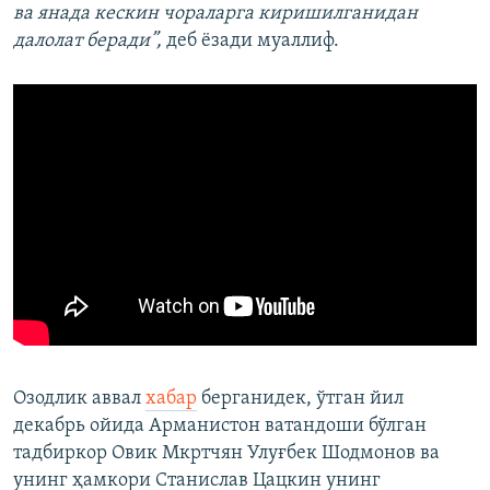
ва янада кескин чораларга киришилганидан
далолат беради”,
деб ёзади муаллиф.
Озодлик аввал
хабар
берганидек, ўтган йил
декабрь ойида Арманистон ватандоши бўлган
тадбиркор Овик Мкртчян Улуғбек Шодмонов ва
унинг ҳамкори Станислав Цацкин унинг