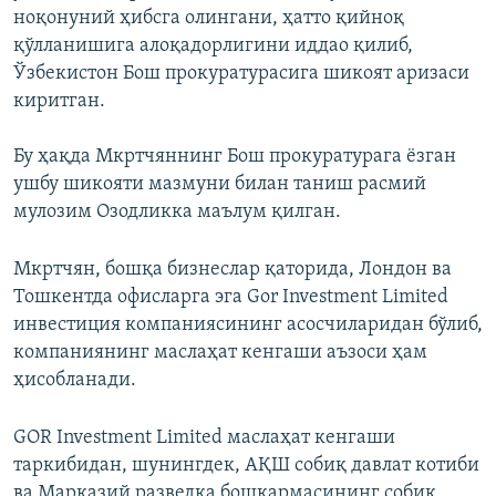
ноқонуний ҳибсга олингани, ҳатто қийноқ
қўлланишига алоқадорлигини иддао қилиб,
Ўзбекистон Бош прокуратурасига шикоят аризаси
киритган.
Бу ҳақда Мкртчяннинг Бош прокуратурага ёзган
ушбу шикояти мазмуни билан таниш расмий
мулозим Озодликка маълум қилган.
Мкртчян, бошқа бизнеслар қаторида, Лондон ва
Тошкентда офисларга эга Gor Investment Limited
инвестиция компаниясининг асосчиларидан бўлиб,
компаниянинг маслаҳат кенгаши аъзоси ҳам
ҳисобланади.
GOR Investment Limited маслаҳат кенгаши
таркибидан, шунингдек, АҚШ собиқ давлат котиби
ва Марказий разведка бошқармасининг собиқ