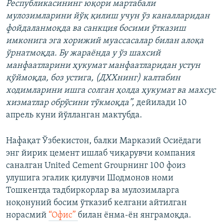
Республикасининг юқори мартабали
мулозимларини йўқ қилиш учун ўз каналларидан
фойдаланмоқда ва санкция босими ўтказиш
имконига эга хорижий муассасалар билан алоқа
ўрнатмоқда. Бу жараёнда у ўз шахсий
манфаатларини ҳукумат манфаатларидан устун
қўймоқда, боз устига, (ДХХнинг) калтабин
ходимларини ишга солган ҳолда ҳукумат ва махсус
хизматлар обрўсини тўкмоқда”,
дейилади 10
апрель куни йўлланган мактубда.
Нафақат Ўзбекистон, балки Марказий Осиёдаги
энг йирик цемент ишлаб чиқарувчи компания
саналган United Cement Groupнинг 100 фоиз
улушига эгалик қилувчи Шодмонов номи
Тошкентда тадбиркорлар ва мулозимларга
ноқонуний босим ўтказиб келгани айтилган
норасмий
“Офис”
билан ёнма-ён янграмоқда.