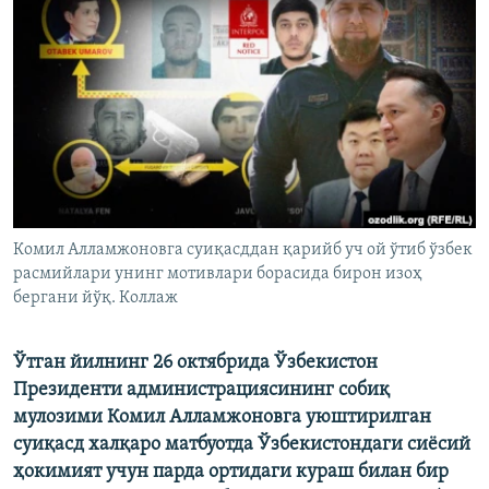
Комил Алламжоновга суиқасддан қарийб уч ой ўтиб ўзбек
расмийлари унинг мотивлари борасида бирон изоҳ
бергани йўқ. Коллаж
Ўтган йилнинг 26 октябрида Ўзбекистон
Президенти администрациясининг собиқ
мулозими Комил Алламжоновга уюштирилган
суиқасд халқаро матбуотда Ўзбекистондаги сиёсий
ҳокимият учун парда ортидаги кураш билан бир