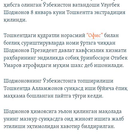
ҳибсга олинган Ўзбекистон ватандоши Улуғбек
Шодмонов 8 январь куни Тошкентга экстрадиция
қилинди.
Тошкентдаги қудратли норасмий
“Офис”
билан
боғлиқ суриштирувларда номи ўртага чиққан
Шодмонов Президент давлат хавфсизлик хизмати
раҳбарининг эндиликда собиқ ўринбосари Отабек
Умаров атрофидаги муҳим шахс деб ишонилади.
Шодмоновнинг Ўзбекистонга топширилиши
Тошкентда Алламжонов суиқасд иши бўйича ёпиқ
маҳкама бошланган пайтга тўғри келди.
Шодмонов ҳимоясига эълон қилинган мақолада
унинг мазкур суиқасдга оид жиноят ишига жалб
этилиши эҳтимолидан хавотир билдирилган.