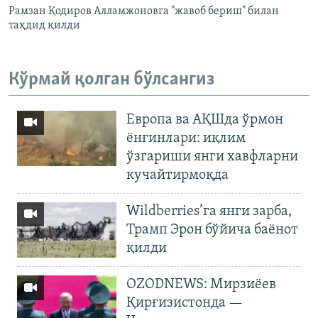
Рамзан Қодиров Алламжоновга "жавоб бериш" билан
таҳдид қилди
Кўрмай қолган бўлсангиз
Европа ва АҚШда ўрмон
ёнғинлари: иқлим
ўзгариши янги хавфларни
кучайтирмоқда
Wildberries’га янги зарба,
Трамп Эрон бўйича баёнот
қилди
OZODNEWS: Мирзиёев
Қирғизистонда —