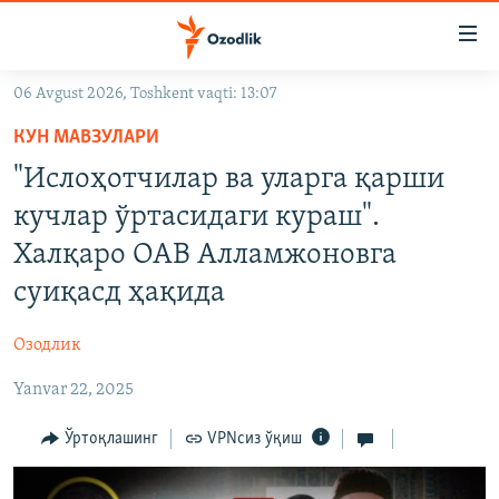
Линклар
Бош
мавзуларга
06 Avgust 2026, Toshkent vaqti: 13:07
ўтинг
OZODLIK SURISHTIRUVLARI
Асосий
КУН МАВЗУЛАРИ
OZODVIDEO
навигацияга
"Ислоҳотчилар ва уларга қарши
ўтинг
OZODARXIV
кучлар ўртасидаги кураш".
Қидиришга
ўтинг
Халқаро ОАВ Алламжоновга
На русском
суиқасд ҳақида
ИЖТИМОИЙ ТАРМОҚЛАР
Озодлик
Yanvar 22, 2025
Ўртоқлашинг
VPNсиз ўқиш
Озодлик бошқа тилларда