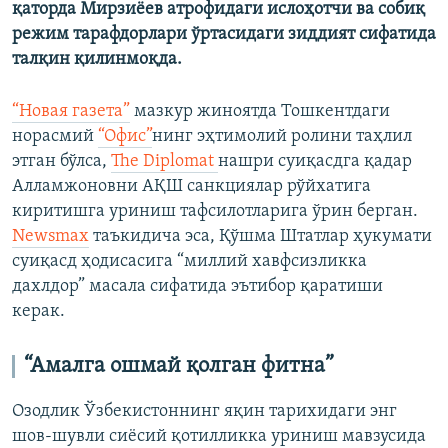
қаторда Мирзиёев атрофидаги ислоҳотчи ва собиқ
режим тарафдорлари ўртасидаги зиддият сифатида
талқин қилинмоқда.
“Новая газета”
мазкур жиноятда Тошкентдаги
норасмий
“Офис”
нинг эҳтимолий ролини таҳлил
этган бўлса,
The Diplomat
нашри суиқасдга қадар
Алламжоновни АҚШ санкциялар рўйхатига
киритишга уриниш тафсилотларига ўрин берган.
Newsmax
таъкидича эса, Қўшма Штатлар ҳукумати
суиқасд ҳодисасига “миллий хавфсизликка
дахлдор” масала сифатида эътибор қаратиши
керак.
“Амалга ошмай қолган фитна”
Озодлик Ўзбекистоннинг яқин тарихидаги энг
шов-шувли сиёсий қотилликка уриниш мавзусида