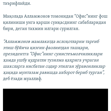
таърифлайди.
Мақолада Алламжонов томонидан “Офис”нинг фош
қилиниши унга қарши суиқасднинг сабабларидан
бири, деган тахмин илгари сурилган.
“Алламжонов мамлакатда ислоҳотларни тарғиб
этиш бўйича қизғин фаолиятдан ташқари,
президентга “Офис”нинг суиистеъмолчиликлари
ҳамда ушбу қудратли тузилма қаҳрига учраган
шахсларга нисбатан содир этилган зўравонликлар
ҳақида мунтазам равишда ахборот бериб турган”,
деб ёзади муаллиф.