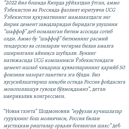
“2022 йил бошида Кипрда рўйхатдан ўтган, аммо
Ўзбекистон ва Россияда фаолият юритувчи UCG
Ўзбекистон ҳукуматининг мамлакатдаги энг
йирик цемент заводларидан биридаги улушини
“шаффоф” деб номланган битим асосида сотиб
олди. Аммо бу “шаффоф” битимнинг расмий
тендерсиз ва сезиларли чегирма билан амалга
оширилгани айниқса шубҳали. Бунинг
натижасида UCG компанияси Ўзбекистондаги
цемент ишлаб чиқариш қувватларининг қарийб 50
фоизини назорат пакетига эга бўлди. Биз
хусусийлаштириш ниқоби остида Россия фойдасига
монополлашув гувоҳи бўлмоқдамиз”
, деган
америкалик конгрессмен.
“Новая газета” Шодмоновни
“нуфузли кучишлатар
гуруҳнинг бош молиячиси, Россия билан
мустаҳкам ришталар орқали боғланган шахс”
деб