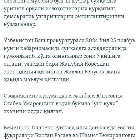
сиёсатига мухолиф бўлган кучлар суиқасдга
уриниш орқали ислоҳотчиларни қўрқитиш,
демократик ўзгаришларни секинлаштиришни
кўзлаганлар.
Ўзбекистон Бош прокуратураси 2024 йил 25 ноябрь
кунги хабарномасида суиқасдга алоқадорликда
гумонланиб, қўлга олинганлар сони 7 кишига
етгани, улардан бири Жанубий Кореядан
экстрадиция қилинган Жавлон Юнусов экани
ҳақида маълум қилганди.
Озодликнинг ҳукуматдаги манбаси Юнусовни
Отабек Умаровнинг водий бўйича “ўнг қўли”
эканини иддао қилган.
Кейинроқ Тошкент суиқасд иши доирасида Россия
фуқаролари Бислан Расаев ва Шамил Темирхановга