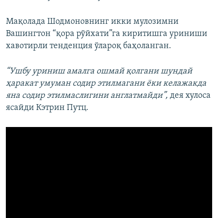
Мақолада Шодмоновнинг икки мулозимни
Вашингтон “қора рўйхати”га киритишга уриниши
хавотирли тенденция ўлароқ баҳоланган.
“Ушбу уриниш амалга ошмай қолгани шундай
ҳаракат умуман содир этилмагани ёки келажакда
яна содир этилмаслигини англатмайди”,
дея хулоса
ясайди Кэтрин Путц.