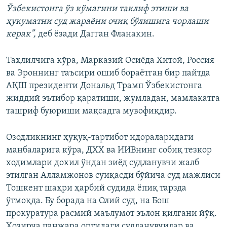
Ўзбекистонга ўз кўмагини таклиф этиши ва
ҳукуматни суд жараёни очиқ бўлишига чорлаши
керак”,
деб ёзади Дагган Фланакин.
Таҳлилчига кўра, Марказий Осиёда Хитой, Россия
ва Эроннинг таъсири ошиб бораётган бир пайтда
АҚШ президенти Дональд Трамп Ўзбекистонга
жиддий эътибор қаратиши, жумладан, мамлакатга
ташриф буюриши мақсадга мувофиқдир.
Озодликнинг ҳуқуқ-тартибот идораларидаги
манбаларига кўра, ДХХ ва ИИВнинг собиқ тезкор
ходимлари дохил ўндан зиёд судланувчи жалб
этилган Алламжонов суиқасди бўйича суд мажлиси
Тошкент шаҳри ҳарбий судида ёпиқ тарзда
ўтмоқда. Бу борада на Олий суд, на Бош
прокуратура расмий маълумот эълон қилгани йўқ.
Ҳозирча панжара ортидаги судланувчилар ва