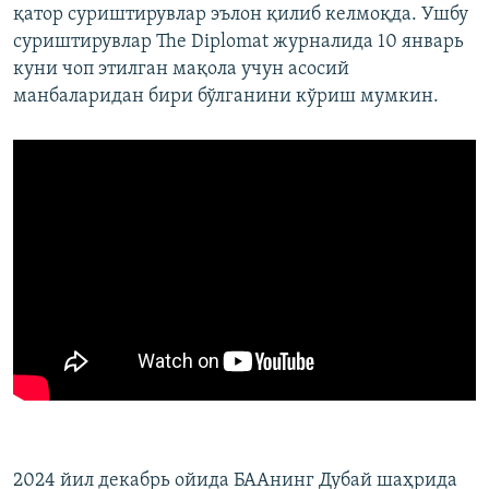
қатор суриштирувлар эълон қилиб келмоқда. Ушбу
суриштирувлар The Diplomat журналида 10 январь
куни чоп этилган мақола учун асосий
манбаларидан бири бўлганини кўриш мумкин.
2024 йил декабрь ойида БААнинг Дубай шаҳрида