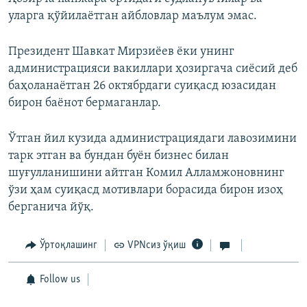
уларга қўйилаётган айбловлар маълум эмас.
Президент Шавкат Мирзиёев ёки унинг
администрацияси вакиллари ҳозиргача сиёсий деб
баҳоланаётган 26 октябрдаги суиқасд юзасидан
бирон баёнот бермаганлар.
Ўтган йил кузида администрациядаги лавозимини
тарк этган ва бундан буён бизнес билан
шуғулланишини айтган Комил Алламжоновнинг
ўзи ҳам суиқасд мотивлари борасида бирон изоҳ
берганича йўқ.
Ўртоқлашинг
VPNсиз ўқиш
Follow us