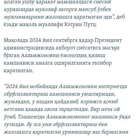
қолган ушбу ҳаракат мамлакатдаги сиёсий
курашларда мухолиф лагерга мансуб ўзбек
мулозимларини жазолашга қаратилган эди”,
деб
ёзади мақола муаллифи Кэтрин Путц.
Мақолада 2024 йил сентябрга қадар Президент
администрациясида ахборот сиёсатига масъул
бўлган Алламжоновни ёмонотлиқ қилиш
кампанияси амалга оширилганига эътибор
қаратилган.
“2024 йил мобайнида Алламжоновни интернетда
обрўсизлантириш кампанияси уюштирилди,
жумладан, у ишдан ҳайдалиб, хорижга қочиб
кетгани ҳақида овоза тарқатилди. Бир неча ой
ўтиб, Тошкентда Алламжоновнинг машинаси ўққа
тутилди. Бу эса уни обрўсизлантириш ёки
жазолашга қаратилган уринишлар иш бермагани