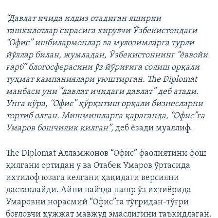
“Давлат ичида илдиз отадиган яширин
ташкилотлар сирасига кирувчи Ўзбекистондаги
“Офис” ишбилармонлар ва мулозимларга турли
йўллар билан, жумладан, Ўзбекистоннинг “ёввойи
ғарб” блогосферасини ўз йўриғига солиш орқали
туҳмат кампаниялари уюштирган. The Diplomat
манбаси уни “давлат ичидаги давлат” деб атади.
Унга кўра, “Офис” қўрқитиш орқали бизнесларни
тортиб олган. Мишмишларга қараганда, “Офис”га
Умаров бошчилик қилган”,
деб ёзади муаллиф.
The Diplomat Алламжонов “Офис” фаолиятини фош
қилгани ортидан у ва Отабек Умаров ўртасида
ихтилоф юзага келгани ҳақидаги версияни
дастаклайди. Айни пайтда нашр ўз ихтиёрида
Умаровни норасмий “Офис”га тўғридан-тўғри
боғловчи ҳужжат мавжуд эмаслигини таъкидлаган.