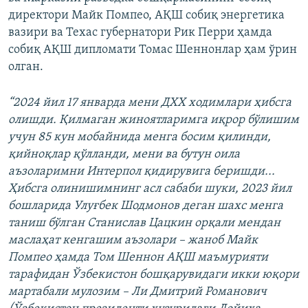
директори Майк Помпео, АҚШ собиқ энергетика
вазири ва Техас губернатори Рик Перри ҳамда
собиқ АҚШ дипломати Томас Шеннонлар ҳам ўрин
олган.
“2024 йил 17 январда мени ДХХ ходимлари ҳибсга
олишди. Қилмаган жиноятларимга иқрор бўлишим
учун 85 кун мобайнида менга босим қилинди,
қийноқлар қўлланди, мени ва бутун оила
аъзоларимни Интерпол қидирувига беришди...
Ҳибсга олинишимнинг асл сабаби шуки, 2023 йил
бошларида Улуғбек Шодмонов деган шахс менга
таниш бўлган Станислав Цацкин орқали мендан
маслаҳат кенгашим аъзолари – жаноб Майк
Помпео ҳамда Том Шеннон АҚШ маъмурияти
тарафидан Ўзбекистон бошқарувидаги икки юқори
мартабали мулозим – Ли Дмитрий Романович