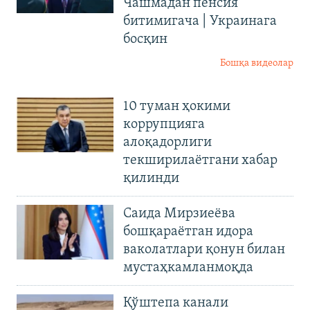
Чашмадан пенсия
битимигача | Украинага
босқин
Бошқа видеолар
10 туман ҳокими
коррупцияга
алоқадорлиги
текширилаётгани хабар
қилинди
Саида Мирзиеёва
бошқараётган идора
ваколатлари қонун билан
мустаҳкамланмоқда
Қўштепа канали