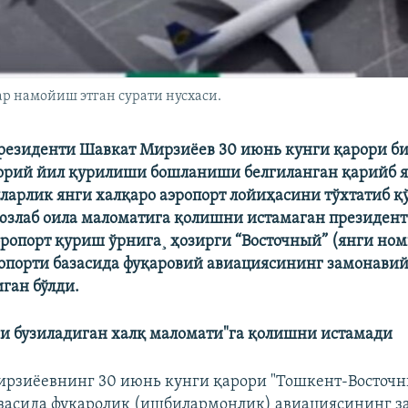
р намойиш этган сурати нусхаси.
резиденти Шавкат Мирзиëев 30 июнь кунги қарори б
орий йил қурилиши бошланиши белгиланган қарийб 
ларлик янги халқаро аэропорт лойиҳасини тўхтатиб қ
юзлаб оила маломатига қолишни истамаган президент
эропорт қуриш ўрнига¸ ҳозирги “Восточный” (янги но
опорти базасида фуқаровий авиациясининг замонави
иган бўлди.
и бузиладиган халқ маломати"га қолишни истамади
рзиëевнинг 30 июнь кунги қарори "Тошкент-Восточ
засида фуқаролик (ишбилармонлик) авиациясининг 