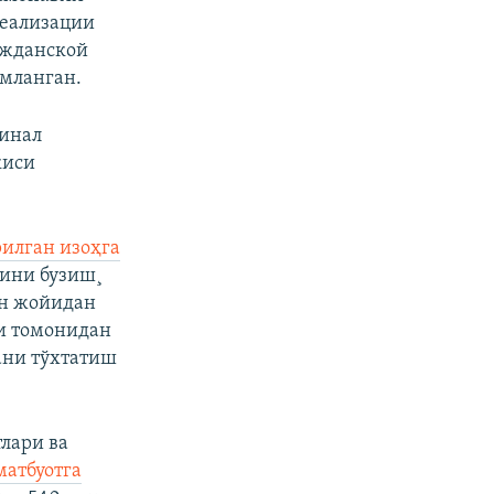
реализации
ажданской
омланган.
минал
киси
рилган изоҳга
рини бузиш¸
ан жойидан
и томонидан
ани тўхтатиш
лари ва
матбуотга