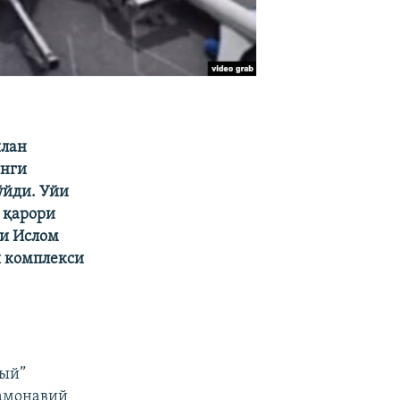
илан
янги
ўйди. Уйи
 қарори
ми Ислом
й комплекси
ный”
замонавий