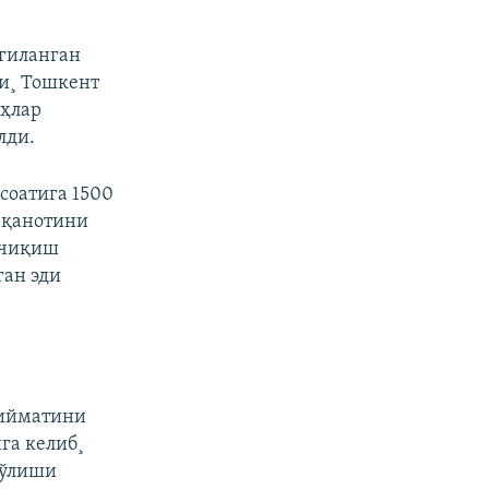
гиланган
ши¸ Тошкент
ëҳлар
лди.
соатига 1500
 қанотини
 чиқиш
ган эди
қийматини
га келиб¸
бўлиши