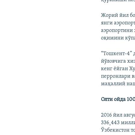
Жорий йил б
янги аэропор
аэропортини 
оқимини кўп
“Тошкент-4” 
йўловчига хи
кенг ёйган Х
перронлари ва
маҳаллий на
Олти ойда 10
2016 йил авг
336¸443 милл
Ўзбекистон т