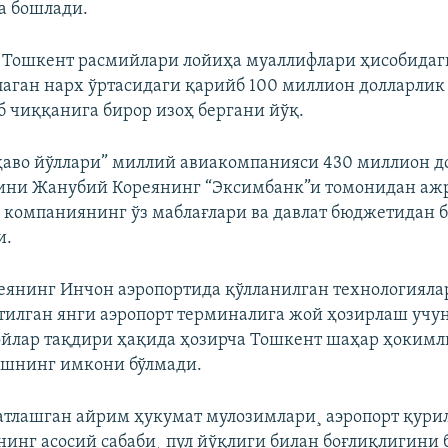
а бошлади.
 Тошкент расмийлари лойиҳа муаллифлари ҳисобидаг
лаган нарх ўртасидаги қарийб 100 миллион долларли
б чиққанига бирор изоҳ бергани йўқ.
ҳаво йўллари” миллий авиакомпанияси 430 миллион 
ини Жанубий Кореянинг “Эксимбанк”и томонидан аж
 компаниянинг ўз маблағлари ва давлат бюджетидан
и.
янинг Инчон аэропортида қўлланилган технологияла
илган янги аэропорт терминалига жой ҳозирлаш учу
йлар тақдири ҳақида ҳозирча Тошкент шаҳар ҳокимл
ишнинг имкони бўлмади.
атлашган айрим ҳукумат мулозимлари¸ аэропорт қур
инг асосий сабаби¸ пул йўқлиги билан боғлиқлигини 