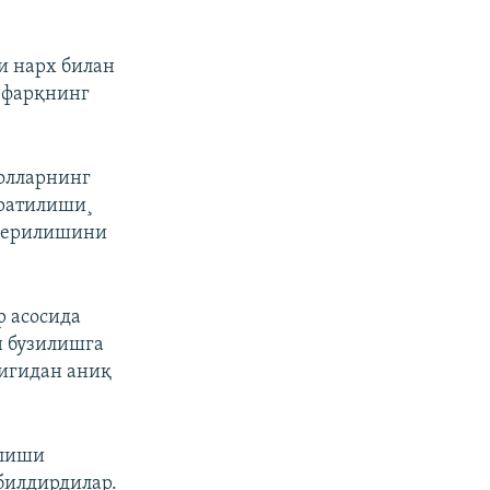
и нарх билан
к фарқнинг
долларнинг
ратилиши¸
 берилишини
р асосида
н бузилишга
игидан аниқ
илиши
билдирдилар.