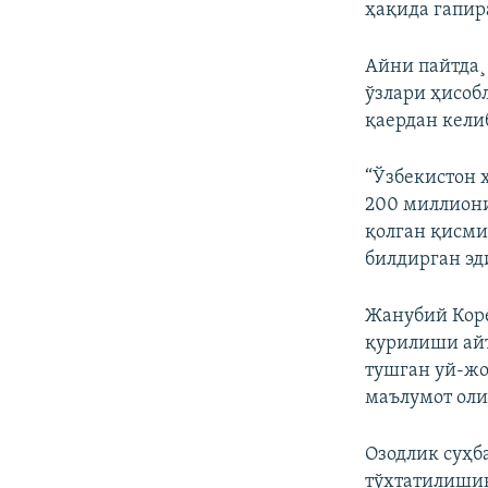
ҳақида гапир
Айни пайтда¸
ўзлари ҳисоб
қаердан кели
“Ўзбекистон 
200 миллион
қолган қисми
билдирган эд
Жанубий Коре
қурилиши айт
тушган уй-жо
маълумот ол
Озодлик суҳб
тўхтатилишин