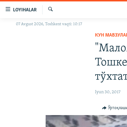
Линклар
LOYIHALAR
Бош
мавзуларга
Излаш
07 Avgust 2026, Toshkent vaqti: 10:17
OZODLIK SURISHTIRUVLARI
ўтинг
Асосий
КУН МАВЗУЛА
OZODVIDEO
навигацияга
"Мало
OZODARXIV
ўтинг
Қидиришга
Тошке
ўтинг
тўхта
Iyun 30, 2017
Ўртоқлаш