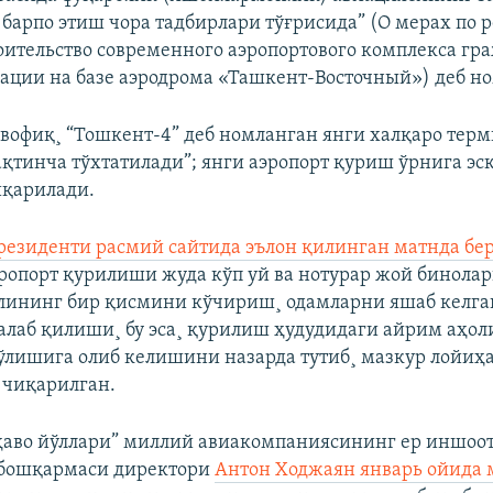
барпо этиш чора тадбирлари тўғрисида” (О мерах по 
оительство современного аэропортового комплекса гр
иации на базе аэродрома «Ташкент-Восточный») деб н
увофиқ¸ “Тошкент-4” деб номланган янги халқаро тер
қтинча тўхтатилади”; янги аэропорт қуриш ўрнига эс
иқарилади.
резиденти расмий сайтида эълон қилинган матнда бе
эропорт қурилиши жуда кўп уй ва нотурар жой бинола
лининг бир қисмини кўчириш¸ одамларни яшаб келг
лаб қилиши¸ бу эса¸ қурилиш ҳудудидаги айрим аҳол
ўлишига олиб келишини назарда тутиб¸ мазкур лойиҳ
 чиқарилган.
ҳаво йўллари” миллий авиакомпаниясининг ер иншоот
 бошқармаси директори
Антон Ходжаян январь ойида 