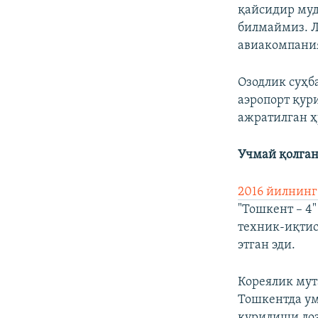
қайсидир муд
билмаймиз. Л
авиакомпани
Озодлик суҳб
аэропорт қур
ажратилган ҳ
Учмай қолган
2016 йилнинг
"Тошкент – 4
техник-иқтис
этган эди.
Кореялик мут
Тошкентда ум
қурилиши лоз