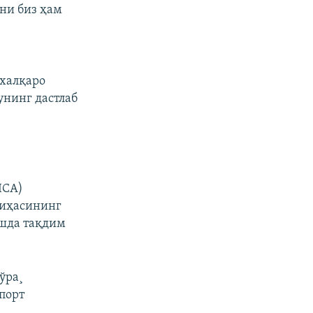
ни биз ҳам
 халқаро
унинг дастлаб
ICA)
йиҳасининг
ишда тақдим
ўра¸
порт