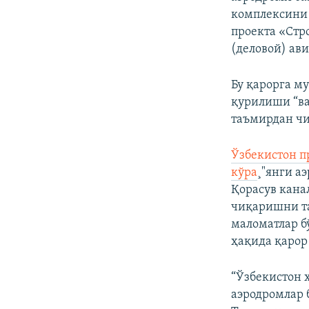
комплексини 
проекта «Стр
(деловой) ав
Бу қарорга м
қурилиши “ва
таъмирдан ч
Ўзбекистон п
кўра
¸"янги а
Қорасув кана
чиқаришни та
маломатлар б
ҳақида қарор
“Ўзбекистон 
аэродромлар