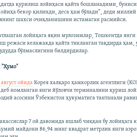
датда қурилиш лойиҳаси қайта бошланадими¸ буниси
ойиҳа бекор қилинди¸ деса ҳам бўлади”¸ деди миллий
янинг шахси очиқланишини истамаган расмийси.
атлашган лойиҳага яқин мулозимлар¸ Тошкентда янги
иш режаси келажакда қайта тикланган тақдирда ҳам¸ 
удудда бўлмаслигини билдирдилар.
 "Ҳумо"
 август ойида
Корея халқаро ҳамкорлик агентлиги (KO
" деб номланган янги йўловчи терминалини қуриш ло
одий асосини Ўзбекистон ҳукуматига тантанали рав
ахассислар 7 ой давомида ишлаб чиққан бу лойиҳага к
умий майдони 86¸94 минг квадрат метрлик янги аэро
им эди.