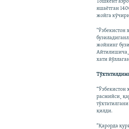
Тошкент аэро
яшаëтган 140
жойга кўчир
"Ўзбекистон 
бузиладиганл
жойнинг бузи
Айтилишича¸ 
хати йўллаган
Тўхтатилдими
“Ўзбекистон 
расмийси¸ қа
тўхтатилгани
қилди.
“Қарорда қур