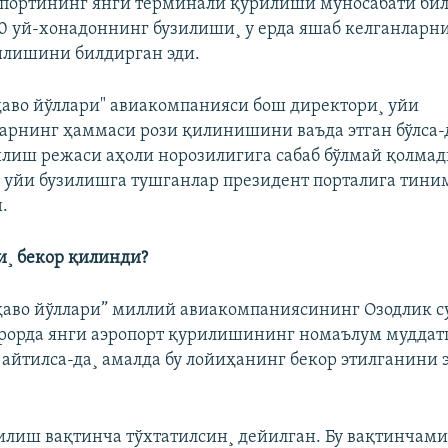
портининг янги терминали қурилиши муносабати бил
0 уй-хонадоннинг бузилиши¸ у ерда яшаб келганларн
илишини билдирган эди.
ҳаво йўллари" авиакомпанияси бош директори¸ уйи
арнинг ҳаммаси рози қилинишини ваъда этган бўлса-д
лиш режаси аҳоли норозилигига сабаб бўлмай қолмад
уйи бузилишга тушганлар президент порталига тини
.
¸ бекор қилинди?
ҳаво йўллари” миллий авиакомпаниясининг Озодлик с
рорда янги аэропорт қурилишининг номаълум муддат
 айтилса-да¸ амалда бу лойиҳанинг бекор этилганини 
илиш вақтинча тўхтатилсин¸ дейилган. Бу вақтинчами