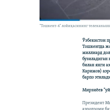
"Тошкент-4" лойиҳасининг телеканалла
Ўзбекистон п
Тошкентда ж
миллиард дол
бузиладиган 
билан янги а
Каримов) аэр
барпо этилад
Мирзиëев "уй
Президент Ми
аэродроми ба