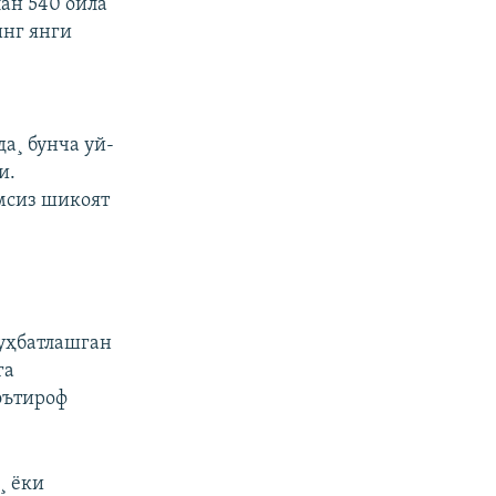
ан 540 оила
инг янги
а¸ бунча уй-
и.
мсиз шикоят
уҳбатлашган
га
эътироф
¸ ëки