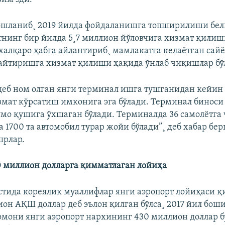
ошланиб¸ 2019 йилда фойдаланишга топширилиши бел
тнинг бир йилда 5¸7 миллион йўловчига хизмат қили
халқаро ҳабга айлантириб¸ мамлакатга келаëтган сай
айтиришга хизмат қилиши ҳақида ўнлаб чиқишлар бў
деб ном олган янги терминал ишга тушганидан кейин 
змат кўрсатиш имконига эга бўлади. Терминал биноси
умо қушига ўхшаган бўлади. Терминалда 36 самолётга
 1700 та автомобил турар жойи бўлади”¸ деб хабар бер
шрлар.
0 миллион долларга қимматлаган лойиҳа
устида кореялик муаллифлар янги аэропорт лойиҳаси 
ион АҚШ доллар деб эълон қилган бўлса¸ 2017 йил боши
омони янги аэропорт нархининг 430 миллион доллар 