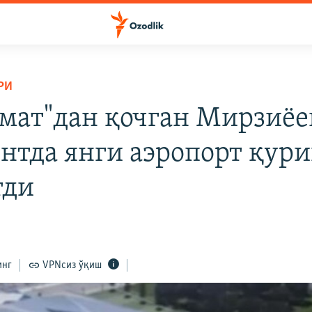
РИ
мат"дан қочган Мирзиëе
нтда янги аэропорт қур
тди
инг
VPNсиз ўқиш