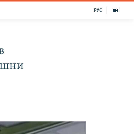
РУС
в
ишни