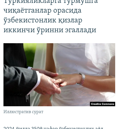
Туркияликларга турмушга
чиқаётганлар орасида
ўзбекистонлик қизлар
иккинчи ўринни эгаллади
Иллюстратив сурат