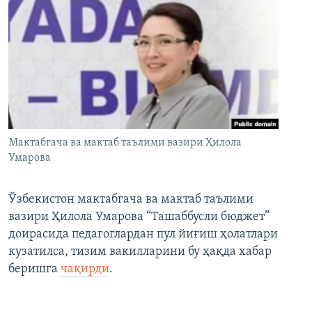
Мактабгача ва мактаб таълими вазири Ҳилола
Умарова
Ўзбекистон мактабгача ва мактаб таълими
вазири Ҳилола Умарова “Ташаббусли бюджет”
доирасида педагоглардан пул йиғиш ҳолатлари
кузатилса, тизим вакилларини бу ҳақда хабар
беришга
чақирди
.