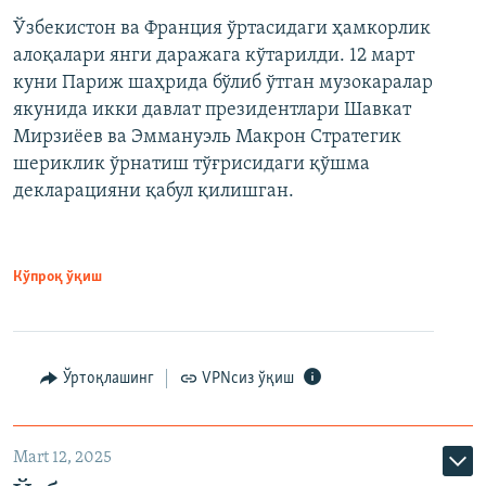
Ўзбекистон ва Франция ўртасидаги ҳамкорлик
алоқалари янги даражага кўтарилди. 12 март
куни Париж шаҳрида бўлиб ўтган музокаралар
якунида икки давлат президентлари Шавкат
Мирзиёев ва Эммануэль Макрон Стратегик
шериклик ўрнатиш тўғрисидаги қўшма
декларацияни қабул қилишган.
Кўпроқ ўқиш
Ўртоқлашинг
VPNсиз ўқиш
Mart 12, 2025