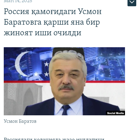
Mart 14, 2025
Россия қамоғидаги Усмон
Баратовга қарши яна бир
жиноят иши очилди
Усмон Баратов