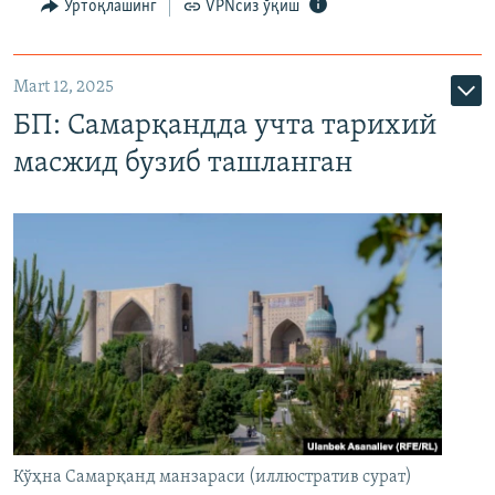
Ўртоқлашинг
VPNсиз ўқиш
Mart 12, 2025
БП: Самарқандда учта тарихий
масжид бузиб ташланган
Кўҳна Самарқанд манзараси (иллюстратив сурат)