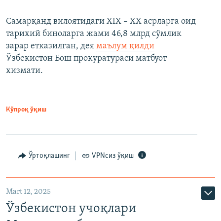
Самарқанд вилоятидаги XIX – XX асрларга оид
тарихий биноларга жами 46,8 млрд сўмлик
зарар етказилган, дея
маълум қилди
Ўзбекистон Бош прокуратураси матбуот
хизмати.
Кўпроқ ўқиш
Ўртоқлашинг
VPNсиз ўқиш
Mart 12, 2025
Ўзбекистон учоқлари