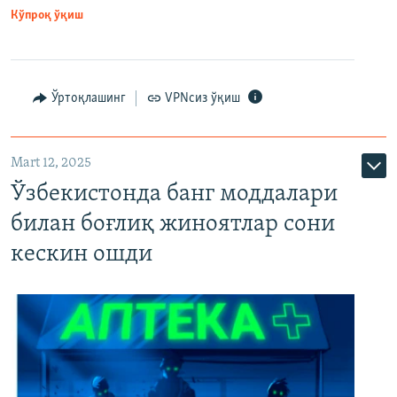
Кўпроқ ўқиш
Ўртоқлашинг
VPNсиз ўқиш
Mart 12, 2025
Ўзбекистонда банг моддалари
билан боғлиқ жиноятлар сони
кескин ошди