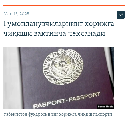
Mart 13, 2025
Гумонланувчиларнинг хорижга
чиқиши вақтинча чекланади
Ўзбекистон фуқаросининг хорижга чиқиш паспорти