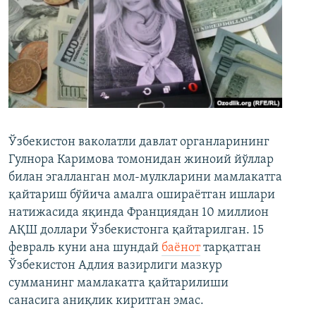
Ўзбекистон ваколатли давлат органларининг
Гулнора Каримова томонидан жиноий йўллар
билан эгалланган мол-мулкларини мамлакатга
қайтариш бўйича амалга ошираётган ишлари
натижасида яқинда Франциядан 10 миллион
АҚШ доллари Ўзбекистонга қайтарилган. 15
февраль куни ана шундай
баёнот
тарқатган
Ўзбекистон Адлия вазирлиги мазкур
сумманинг мамлакатга қайтарилиши
санасига аниқлик киритган эмас.