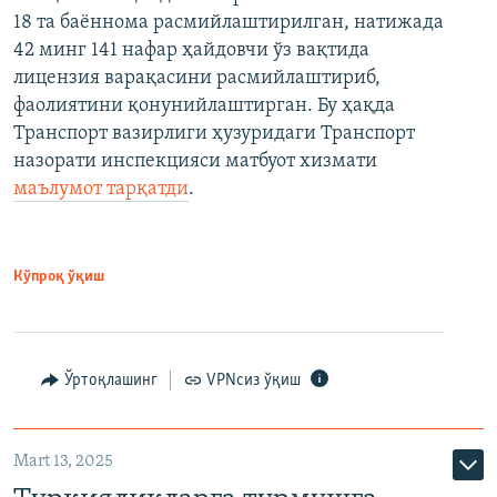
18 та баённома расмийлаштирилган, натижада
42 минг 141 нафар ҳайдовчи ўз вақтида
лицензия варақасини расмийлаштириб,
фаолиятини қонунийлаштирган. Бу ҳақда
Транспорт вазирлиги ҳузуридаги Транспорт
назорати инспекцияси матбуот хизмати
маълумот тарқатди
.
Кўпроқ ўқиш
Ўртоқлашинг
VPNсиз ўқиш
Mart 13, 2025