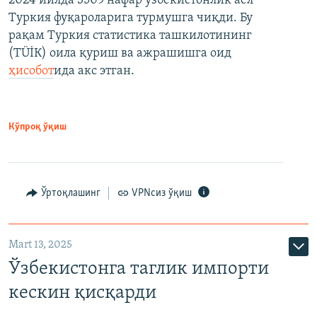
2024 йилда 3509 нафар ўзбекистонлик аёл
Туркия фуқароларига турмушга чиқди. Бу
рақам Туркия статистика ташкилотининг
(ТÜİК) оила қуриш ва ажрашишга оид
ҳисобот
ида акс этган.
Кўпроқ ўқиш
Ўртоқлашинг
VPNсиз ўқиш
Mart 13, 2025
Ўзбекистонга таглик импорти
кескин қисқарди