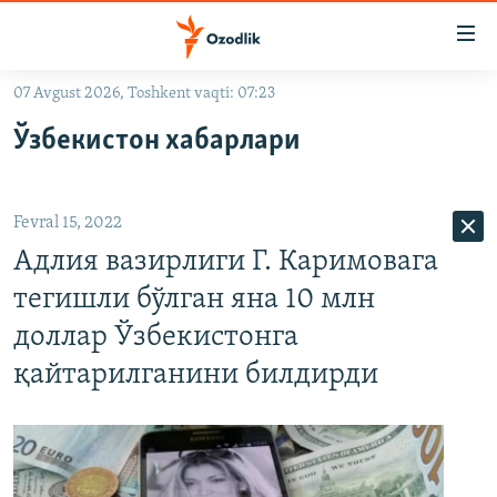
Линклар
Бош
мавзуларга
07 Avgust 2026, Toshkent vaqti: 07:23
ўтинг
OZODLIK SURISHTIRUVLARI
Асосий
Ўзбекистон хабарлари
OZODVIDEO
навигацияга
ўтинг
OZODARXIV
Қидиришга
Fevral 15, 2022
ўтинг
На русском
Адлия вазирлиги Г. Каримовага
тегишли бўлган яна 10 млн
ИЖТИМОИЙ ТАРМОҚЛАР
доллар Ўзбекистонга
қайтарилганини билдирди
Озодлик бошқа тилларда