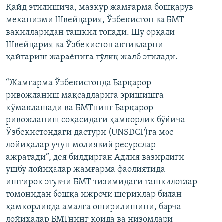
Қайд этилишича, мазкур жамғарма бошқарув
механизми Швейцария, Ўзбекистон ва БМТ
вакилларидан ташкил топади. Шу орқали
Швейцария ва Ўзбекистон активларни
қайтариш жараёнига тўлиқ жалб этилади.
“Жамғарма Ўзбекистонда Барқарор
ривожланиш мақсадларига эришишга
кўмаклашади ва БМТнинг Барқарор
ривожланиш соҳасидаги ҳамкорлик бўйича
Ўзбекистондаги дастури (UNSDCF)га мос
лойиҳалар учун молиявий ресурслар
ажратади”, дея билдирган Адлия вазирлиги
ушбу лойиҳалар жамғарма фаолиятида
иштирок этувчи БМТ тизимидаги ташкилотлар
томонидан бошқа ижрочи шериклар билан
ҳамкорликда амалга оширилишини, барча
лойиҳалар БМТнинг қоида ва низомлари