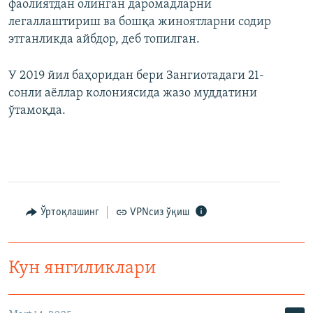
фаолиятдан олинган даромадларни
легаллаштириш ва бошқа жиноятларни содир
этганликда айбдор, деб топилган.
У 2019 йил баҳоридан бери Зангиотадаги 21-
сонли аёллар колониясида жазо муддатини
ўтамоқда.
Ўртоқлашинг
VPNсиз ўқиш
Кун янгиликлари