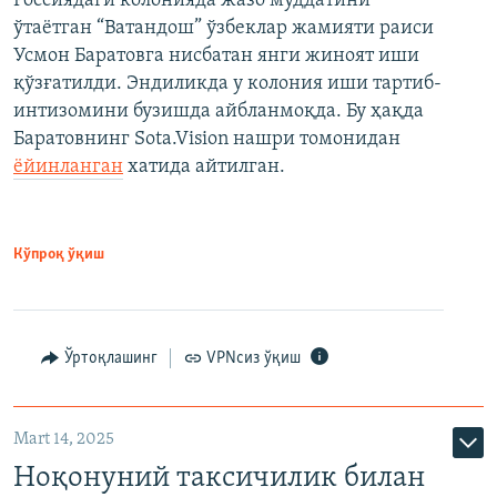
Россиядаги колонияда жазо муддатини
ўтаётган “Ватандош” ўзбеклар жамияти раиси
Усмон Баратовга нисбатан янги жиноят иши
қўзғатилди. Эндиликда у колония иши тартиб-
интизомини бузишда айбланмоқда. Бу ҳақда
Баратовнинг Sota.Vision нашри томонидан
ёйинланган
хатида айтилган.
Кўпроқ ўқиш
Ўртоқлашинг
VPNсиз ўқиш
Mart 14, 2025
Ноқонуний таксичилик билан