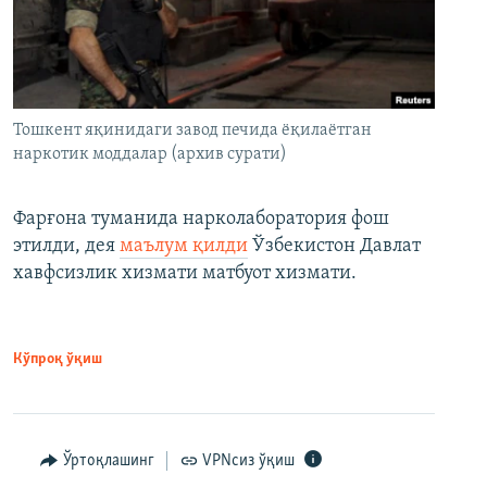
Тошкент яқинидаги завод печида ёқилаётган
наркотик моддалар (архив сурати)
Фарғона туманида нарколаборатория фош
этилди, дея
маълум қилди
Ўзбекистон Давлат
хавфсизлик хизмати матбуот хизмати.
Кўпроқ ўқиш
Ўртоқлашинг
VPNсиз ўқиш