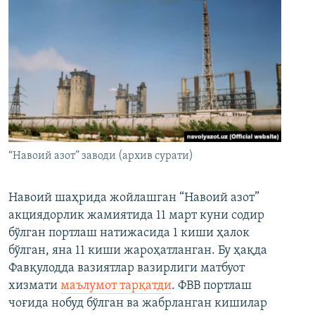
“Навоий азот” заводи (архив сурати)
Навоий шаҳрида жойлашган “Навоий азот”
акциядорлик жамиятида 11 март куни содир
бўлган портлаш натижасида 1 киши ҳалок
бўлган, яна 11 киши жароҳатланган. Бу ҳақда
Фавқулодда вазиятлар вазирлиги матбуот
хизмати
маълумот тарқатди
. ФВВ портлаш
чоғида нобуд бўлган ва жабрланган кишилар