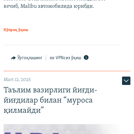
кечиб, Malibu автомобилида юрибди.
Кўпроқ ўқиш
Ўртоқлашинг
VPNсиз ўқиш
Mart 12, 2025
Таълим вазирлиги йиғди-
йиғдилар билан “муроса
қилмайди”