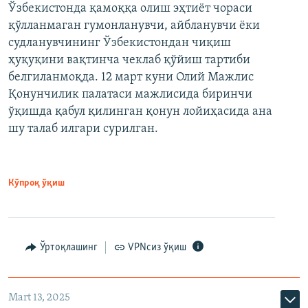
Ўзбекистонда қамоққа олиш эҳтиёт чораси
қўлланмаган гумонланувчи, айбланувчи ёки
судланувчининг Ўзбекистондан чиқиш
ҳуқуқини вақтинча чеклаб қўйиш тартиби
белгиланмоқда. 12 март куни Олий Мажлис
Қонунчилик палатаси мажлисида биринчи
ўқишда қабул қилинган қонун лойиҳасида ана
шу талаб илгари сурилган.
Кўпроқ ўқиш
Ўртоқлашинг
VPNсиз ўқиш
Mart 13, 2025