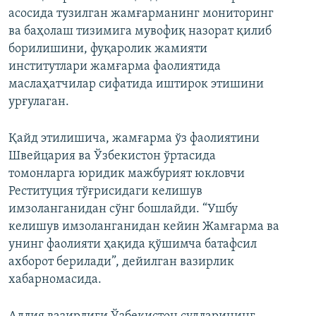
асосида тузилган жамғарманинг мониторинг
ва баҳолаш тизимига мувофиқ назорат қилиб
борилишини, фуқаролик жамияти
институтлари жамғарма фаолиятида
маслаҳатчилар сифатида иштирок этишини
урғулаган.
Қайд этилишича, жамғарма ўз фаолиятини
Швейцария ва Ўзбекистон ўртасида
томонларга юридик мажбурият юкловчи
Реституция тўғрисидаги келишув
имзоланганидан сўнг бошлайди. “Ушбу
келишув имзоланганидан кейин Жамғарма ва
унинг фаолияти ҳақида қўшимча батафсил
ахборот берилади”, дейилган вазирлик
хабарномасида.