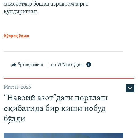
самолётлар бошқа аэродромларга
қўндиригган.
Кўпроқ ўқиш
Ўртоқлашинг
VPNсиз ўқиш
Mart 11, 2025
“Навоий азот”даги портлаш
оқибатида бир киши нобуд
бўлди