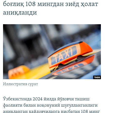
боғлиқ 108 мингдан зиёд ҳолат
аниқланди
Иллюстратив сурат
Ўзбекистонда 2024 йилда йўловчи ташиш
фаолияти билан ноқонуний шуғулланганлиги
аниқланган ҳайдовчиларга нисбатан 108 минг