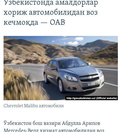
Ўзбекистонда амалдорлар
хориж автомобилидан воз
кечмоқда — ОАВ
Chevrolet Malibu автомобили
Ўзбекистон бош вазири Абдулла Арипов
Mercedes-Benz хизмат автомобилидан воз