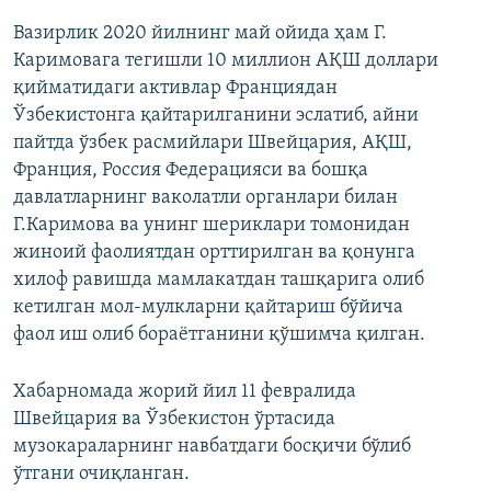
Вазирлик 2020 йилнинг май ойида ҳам Г.
Каримовага тегишли 10 миллион АҚШ доллари
қийматидаги активлар Франциядан
Ўзбекистонга қайтарилганини эслатиб, айни
пайтда ўзбек расмийлари Швейцария, АҚШ,
Франция, Россия Федерацияси ва бошқа
давлатларнинг ваколатли органлари билан
Г.Каримова ва унинг шериклари томонидан
жиноий фаолиятдан орттирилган ва қонунга
хилоф равишда мамлакатдан ташқарига олиб
кетилган мол-мулкларни қайтариш бўйича
фаол иш олиб бораётганини қўшимча қилган.
Хабарномада жорий йил 11 февралида
Швейцария ва Ўзбекистон ўртасида
музокараларнинг навбатдаги босқичи бўлиб
ўтгани очиқланган.