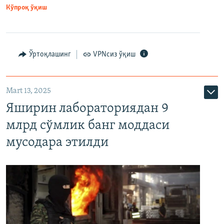
Кўпроқ ўқиш
Ўртоқлашинг
VPNсиз ўқиш
Mart 13, 2025
Яширин лабораториядан 9
млрд сўмлик банг моддаси
мусодара этилди