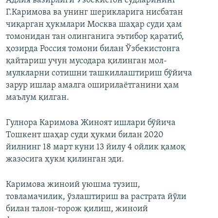
Адлия вазирлиги Ўзбекистон судларининг
Г.Каримова ва унинг шерикларига нисбатан
чиқарган ҳукмлари Москва шаҳар суди ҳам
томонидан тан олинганига эътибор қаратиб,
ҳозирда Россия томони билан Ўзбекистонга
қайтариш учун мусодара қилинган мол-
мулкларни сотишни ташкиллаштириш бўйича
зарур ишлар амалга оширилаётганини ҳам
маълум қилган.
Гулнора Каримова Жиноят ишлари бўйича
Тошкент шаҳар суди ҳукми билан 2020
йилнинг 18 март куни 13 йилу 4 ойлик қамоқ
жазосига ҳукм қилинган эди.
Каримова жиноий уюшма тузиш,
товламачилик, ўзлаштириш ва растрата йўли
билан талон-торож қилиш, жиноий