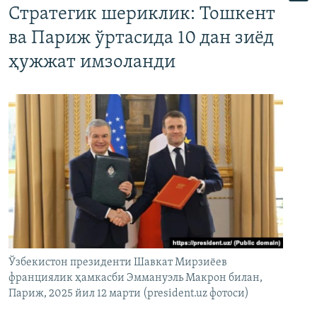
Стратегик шериклик: Тошкент
ва Париж ўртасида 10 дан зиёд
ҳужжат имзоланди
Ўзбекистон президенти Шавкат Мирзиёев
франциялик ҳамкасби Эммануэль Макрон билан,
Париж, 2025 йил 12 марти (president.uz фотоси)