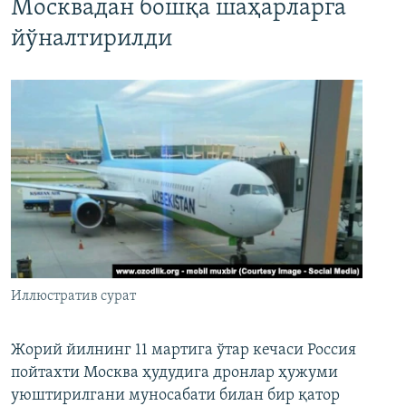
Москвадан бошқа шаҳарларга
йўналтирилди
Иллюстратив сурат
Жорий йилнинг 11 мартига ўтар кечаси Россия
пойтахти Москва ҳудудига дронлар ҳужуми
уюштирилгани муносабати билан бир қатор