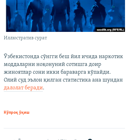
Иллюстратив сурат
Ўзбекистонда сўнгги беш йил ичида наркотик
моддаларни ноқонуний сотишга доир
жиноятлар сони икки бараварга кўпайди.
Олий суд эълон қилган статистика ана шундан
далолат беради
.
Кўпроқ ўқиш