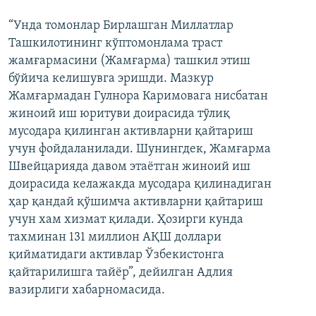
“Унда томонлар Бирлашган Миллатлар
Ташкилотининг кўптомонлама траст
жамғармасини (Жамғарма) ташкил этиш
бўйича келишувга эришди. Мазкур
Жамғармадан Гулнора Каримовага нисбатан
жиноий иш юритуви доирасида тўлиқ
мусодара қилинган активларни қайтариш
учун фойдаланилади. Шунингдек, Жамғарма
Швейцарияда давом этаётган жиноий иш
доирасида келажакда мусодара қилинадиган
ҳар қандай қўшимча активларни қайтариш
учун хам хизмат қилади. Ҳозирги кунда
тахминан 131 миллион АҚШ доллари
қийматидаги активлар Ўзбекистонга
қайтарилишга тайёр”, дейилган Адлия
вазирлиги хабарномасида.