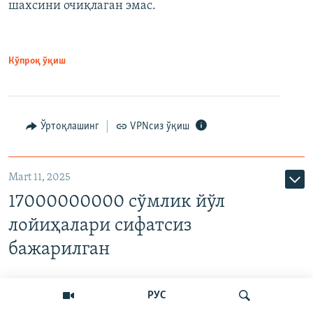
шахсини очиқлаган эмас.
Кўпроқ ўқиш
Ўртоқлашинг
VPNсиз ўқиш
Mart 11, 2025
17000000000 сўмлик йўл
лойиҳалари сифатсиз
бажарилган
РУС