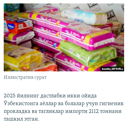
Иллюстратив сурат
2025 йилнинг дастлабки икки ойида
Ўзбекистонга аёллар ва болалар учун гигиеник
прокладка ва тагликлар импорти 2112 тоннани
ташкил этган.