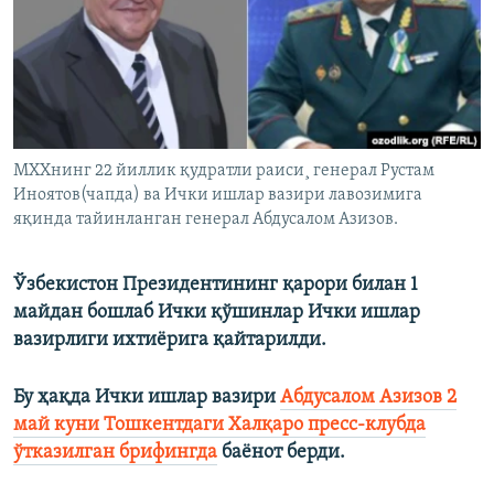
МХХнинг 22 йиллик қудратли раиси¸ генерал Рустам
Иноятов(чапда) ва Ички ишлар вазири лавозимига
яқинда тайинланган генерал Абдусалом Азизов.
Ўзбекистон Президентининг қарори билан 1
майдан бошлаб Ички қўшинлар Ички ишлар
вазирлиги ихтиёрига қайтарилди.
Бу ҳақда Ички ишлар вазири
Абдусалом Азизов 2
май куни Тошкентдаги Халқаро пресс-клубда
ўтказилган брифингда
баёнот берди.