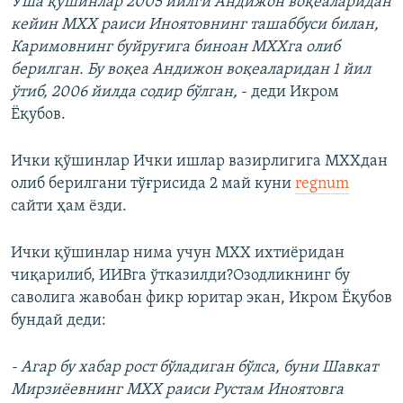
Ўша қўшинлар 2005 йилги Андижон воқеаларидан
кейин МХХ раиси Иноятовнинг ташаббуси билан,
Каримовнинг буйруғига биноан МХХга олиб
берилган. Бу воқеа Андижон воқеаларидан 1 йил
ўтиб, 2006 йилда содир бўлган,
- деди Икром
Ёқубов.
Ички қўшинлар Ички ишлар вазирлигига МХХдан
олиб берилгани тўғрисида 2 май куни
regnum
сайти ҳам ёзди.
Ички қўшинлар нима учун МХХ ихтиёридан
чиқарилиб, ИИВга ўтказилди?Озодликнинг бу
саволига жавобан фикр юритар экан, Икром Ёқубов
бундай деди:
- Агар бу хабар рост бўладиган бўлса, буни Шавкат
Мирзиёевнинг МХХ раиси Рустам Иноятовга