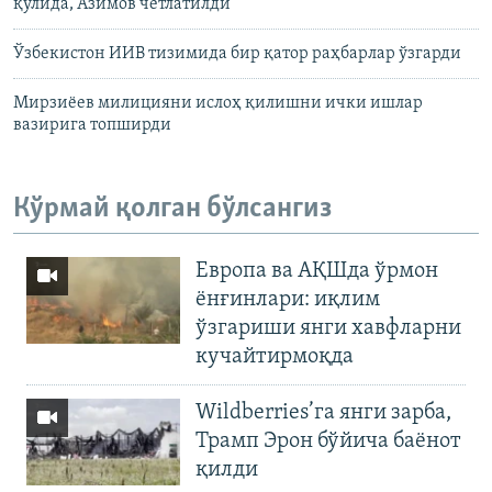
қўлида, Азимов четлатилди
Ўзбекистон ИИВ тизимида бир қатор раҳбарлар ўзгарди
Мирзиёев милицияни ислоҳ қилишни ички ишлар
вазирига топширди
Кўрмай қолган бўлсангиз
Европа ва АҚШда ўрмон
ёнғинлари: иқлим
ўзгариши янги хавфларни
кучайтирмоқда
Wildberries’га янги зарба,
Трамп Эрон бўйича баёнот
қилди