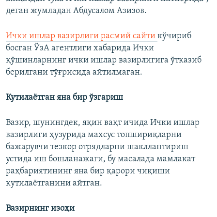
деган жумладан Абдусалом Азизов.
Ички ишлар вазирлиги расмий сайти
кўчириб
босган ЎзА агентлиги хабарида Ички
қўшинларнинг ички ишлар вазирлигига ўтказиб
берилгани тўғрисида айтилмаган.
Кутилаётган яна бир ўзгариш
Вазир, шунингдек, яқин вақт ичида Ички ишлар
вазирлиги ҳузурида махсус топшириқларни
бажарувчи тезкор отрядларни шакллантириш
устида иш бошланажаги, бу масалада мамлакат
раҳбариятининг яна бир қарори чиқиши
кутилаётганини айтган.
Вазирнинг изоҳи