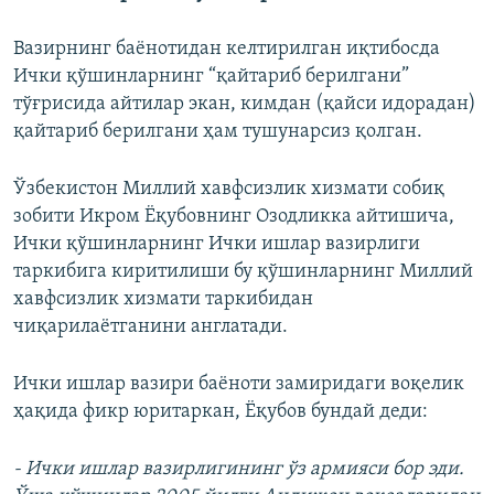
Вазирнинг баёнотидан келтирилган иқтибосда
Ички қўшинларнинг “қайтариб берилгани”
тўғрисида айтилар экан, кимдан (қайси идорадан)
қайтариб берилгани ҳам тушунарсиз қолган.
Ўзбекистон Миллий хавфсизлик хизмати собиқ
зобити Икром Ёқубовнинг Озодликка айтишича,
Ички қўшинларнинг Ички ишлар вазирлиги
таркибига киритилиши бу қўшинларнинг Миллий
хавфсизлик хизмати таркибидан
чиқарилаётганини англатади.
Ички ишлар вазири баёноти замиридаги воқелик
ҳақида фикр юритаркан, Ёқубов бундай деди:
- Ички ишлар вазирлигининг ўз армияси бор эди.