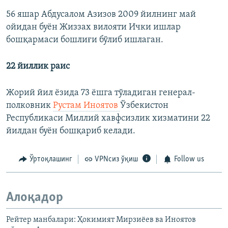
56 яшар Абдусалом Азизов 2009 йилнинг май
ойидан буён Жиззах вилояти Ички ишлар
бошқармаси бошлиғи бўлиб ишлаган.
22 йиллик раис
Жорий йил ёзида 73 ёшга тўладиган генерал-
полковник
Рустам Иноятов
Ўзбекистон
Республикаси Миллий хавфсизлик хизматини 22
йилдан буён бошқариб келади.
Ўртоқлашинг
VPNсиз ўқиш
Follow us
Алоқадор
Рейтер манбалари: Ҳокимият Мирзиёев ва Иноятов