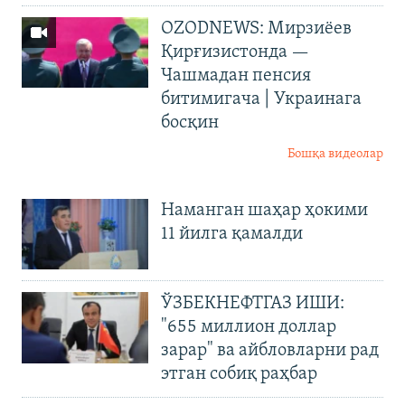
OZODNEWS: Мирзиёев
Қирғизистонда —
Чашмадан пенсия
битимигача | Украинага
босқин
Бошқа видеолар
Наманган шаҳар ҳокими
11 йилга қамалди
ЎЗБЕКНЕФТГАЗ ИШИ:
"655 миллион доллар
зарар" ва айбловларни рад
этган собиқ раҳбар