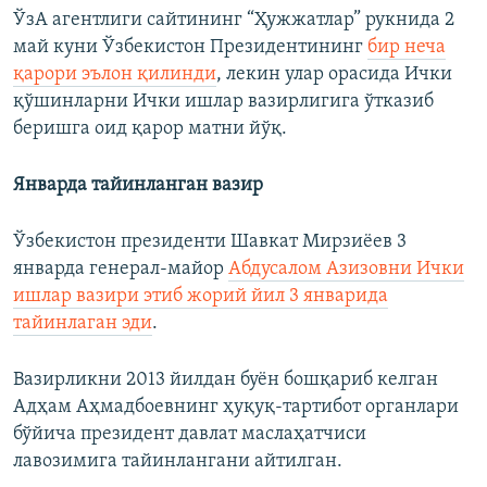
ЎзА агентлиги сайтининг “Ҳужжатлар” рукнида 2
май куни Ўзбекистон Президентининг
бир неча
қарори эълон қилинди
, лекин улар орасида Ички
қўшинларни Ички ишлар вазирлигига ўтказиб
беришга оид қарор матни йўқ.
Январда тайинланган вазир
Ўзбекистон президенти Шавкат Мирзиёев 3
январда генерал-майор
Абдусалом Азизовни Ички
ишлар вазири этиб жорий йил 3 январида
тайинлаган эди
.
Вазирликни 2013 йилдан буён бошқариб келган
Адҳам Аҳмадбоевнинг ҳуқуқ-тартибот органлари
бўйича президент давлат маслаҳатчиси
лавозимига тайинлангани айтилган.