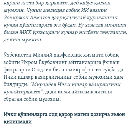
қарши катта бир ҳаракати, деб қабул қилиш
мумкин. Чунки милиция собиқ ИИ вазири
Зокиржон Алматов давридагидай қуролланган
кучли қўшинларига эга бўлди. Бу ҳолатда милиция
билан МХХ ўртасидаги кучлар нисбати тенглашди,
дейиш мумкин.
Ўзбекистон Миллий хавфсизлик хизмати собиқ
зобити Икром Ёқубовнинг айтганларига ўхшаш
фикрларни Озодлик билан микрофонсиз суҳбатда
Ички ишлар вазирлигининг собиқ мулозими ҳам
билдирди.
“Мирзиёев Ички ишлар вазирлигини
кучайтираяпти”
, деди исми айтилмаслигини
сўраган собиқ мулозим.
Ички қўшинларга оид қарор матни ҳозирча эълон
қилинмади