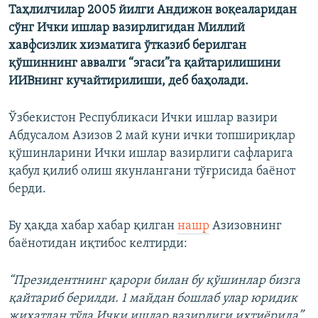
Таҳлилчилар 2005 йилги Андижон воқеаларидан
сўнг Ички ишлар вазирлигидан Миллий
хавфсизлик хизматига ўтказиб берилган
қўшиннинг аввалги “эгаси”га қайтарилишини
ИИВнинг кучайтирилиши, деб баҳолади.
Ўзбекистон Республикаси Ички ишлар вазири
Абдусалом Азизов 2 май куни ички топшириқлар
қўшинларини Ички ишлар вазирлиги сафларига
қабул қилиб олиш якунлангани тўғрисида баёнот
берди.
Бу ҳақда хабар хабар қилган
нашр
Азизовнинг
баёнотидан иқтибос келтирди:
“Президентнинг қарори билан бу қўшинлар бизга
қайтариб берилди. 1 майдан бошлаб улар юридик
жиҳатдан тўла Ички ишлар вазирлиги ихтиёрида”,