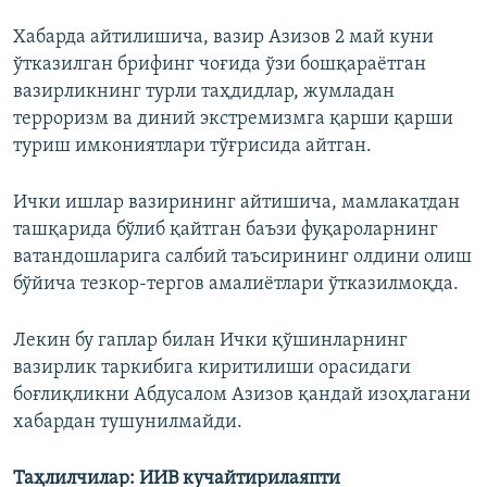
Хабарда айтилишича, вазир Азизов 2 май куни
ўтказилган брифинг чоғида ўзи бошқараётган
вазирликнинг турли таҳдидлар, жумладан
терроризм ва диний экстремизмга қарши қарши
туриш имкониятлари тўғрисида айтган.
Ички ишлар вазирининг айтишича, мамлакатдан
ташқарида бўлиб қайтган баъзи фуқароларнинг
ватандошларига салбий таъсирининг олдини олиш
бўйича тезкор-тергов амалиётлари ўтказилмоқда.
Лекин бу гаплар билан Ички қўшинларнинг
вазирлик таркибига киритилиши орасидаги
боғлиқликни Абдусалом Азизов қандай изоҳлагани
хабардан тушунилмайди.
Таҳлилчилар: ИИВ кучайтирилаяпти