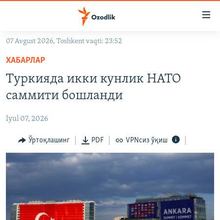
Линклар
Бош
мавзуларга
07 Avgust 2026, Toshkent vaqti: 23:52
ўтинг
OZODLIK SURISHTIRUVLARI
Асосий
ХАБАРЛАР
OZODVIDEO
навигацияга
Туркияда икки кунлик НАТО
ўтинг
OZODARXIV
саммити бошланди
Қидиришга
ўтинг
На русском
Iyul 07, 2026
ИЖТИМОИЙ ТАРМОҚЛАР
Ўртоқлашинг
PDF
VPNсиз ўқиш
Озодлик бошқа тилларда