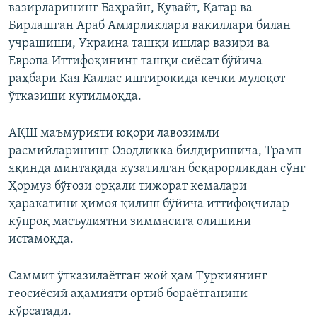
вазирларининг Баҳрайн, Қувайт, Қатар ва
Бирлашган Араб Амирликлари вакиллари билан
учрашиши, Украина ташқи ишлар вазири ва
Европа Иттифоқининг ташқи сиёсат бўйича
раҳбари Кая Каллас иштирокида кечки мулоқот
ўтказиши кутилмоқда.
АҚШ маъмурияти юқори лавозимли
расмийларининг Озодликка билдиришича, Трамп
яқинда минтақада кузатилган беқарорликдан сўнг
Ҳормуз бўғози орқали тижорат кемалари
ҳаракатини ҳимоя қилиш бўйича иттифоқчилар
кўпроқ масъулиятни зиммасига олишини
истамоқда.
Саммит ўтказилаётган жой ҳам Туркиянинг
геосиёсий аҳамияти ортиб бораётганини
кўрсатади.