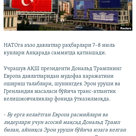
НАТОга аъзо давлатлар раҳбарлари 7–8 июль
кунлари Анқарада саммитда қатнашади.
Учрашув АҚШ президенти Дональд Трампнинг
Европа давлатларидан мудофаа харажатини
ошириш талаблари, шунингдек Эрон уруши ва
Гренландия масаласи бўйича транс-атлантик
келишмовчиликлар фонида ўтказилмоқда.
-
Бу ерга келаётган Европа расмийлари ва
лидерлари учун асосий мақсад Дональд Трамп
билан, айниқса Эрон уруши бўйича юзага келган