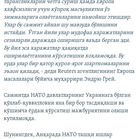
тарангликларни четга суриш ҳамда Европа
хавфсизлиги учун кўпроқ масъулиятни ўз
зиммаларига олаётганларини намойиш этишдир.
Улар бу саммит айнан шу мавзуда бўлишини
истайди. Ўтган йили улар мудофаа харажатларини
сезиларли даражада оширишга ваъда берган эди.
Бу йил эса харажатлар ҳақиқатда
оширилаётганини кўрсатишни хоҳламоқда. Бу
ерда улар бир қатор қурол-яроғ шартномаларини
эълон қилади
, - деди Reuters агентлигининг Европа
масалалари бўйича муҳаррири Эндрю Грей.
Саммитда НАТО давлатларнинг Украинага бўлган
қўллаб-қувватловни яна бир бор тасдиқлаши ва
қўшимча ёрдам кўрсатиш мажбуриятини олиши
кутилмоқда.
Шунингдек, Анқарада НАТО ташқи ишлар