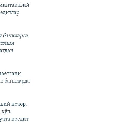
 минтақавий
редитлар
у банкларга
ғатиши
атдан
наётгани
ик банкларда
явий ночор,
 кўп.
учта кредит