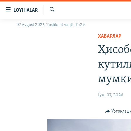
Линклар
LOYIHALAR
Бош
мавзуларга
Излаш
07 Avgust 2026, Toshkent vaqti: 11:29
OZODLIK SURISHTIRUVLARI
ўтинг
Асосий
ХАБАРЛАР
OZODVIDEO
навигацияга
Ҳисоб
OZODARXIV
ўтинг
Қидиришга
кутил
ўтинг
мумк
Iyul 07, 2026
Ўртоқлаш