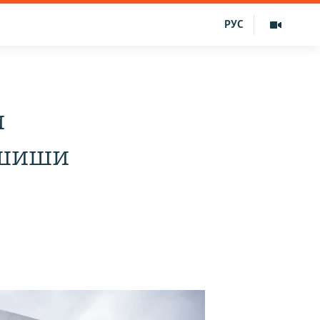
РУС
и
ашиши