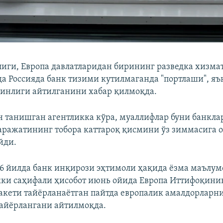
тлиги, Европа давлатларидан бирининг разведка хизма
да Россияда банк тизими кутилмаганда "портлаши", я
инлиги айтилганини хабар қилмоқда.
н танишган агентликка кўра, муаллифлар буни банкла
аражатининг тобора каттароқ қисмини ўз зиммасига 
йди.
26 йилда банк инқирози эҳтимоли ҳақида ёзма маълумо
ки саҳифали ҳисобот июнь ойида Европа Иттифоқинин
акети тайёрланаётган пайтда европалик амалдорларн
айёрлангани айтилмоқда.