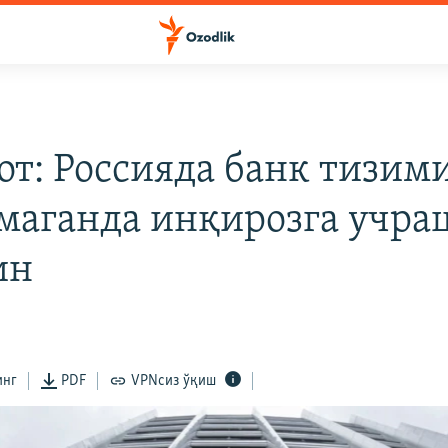
от: Россияда банк тизим
маганда инқирозга учр
ин
инг
PDF
VPNсиз ўқиш