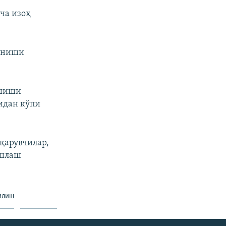
ча изоҳ
линиши
ушиши
идан кўпи
қарувчилар,
ишлаш
илиш