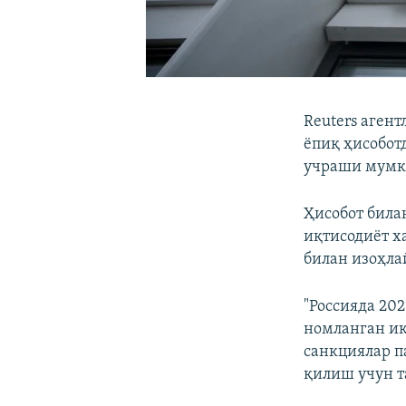
Reuters аген
ёпиқ ҳисобот
учраши мумк
Ҳисобот била
иқтисодиёт х
билан изоҳла
"Россияда 20
номланган ик
санкциялар п
қилиш учун т