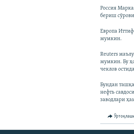
Россия Марка
бериш сўрови
Европа Иттиф
мумкин.
Reuters маъл
мумкин. Бу ҳ
чеклов остида
Бундан ташқа
нефть савдос
заводлари ҳ
Ўртоқлаш
На русском