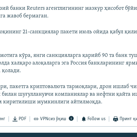
зий банки Reuters агентлигининг мазкур ҳисобот бўйи
га жавоб бермаган.
оқининг 21-санкциялар пакети июль ойида қабул қи
умотига кўра, янги санкцияларга қарийб 90 та банк т
олда халқаро алоқаларга эга Россия банкларининг ярм
 қолади.
ри, пакетга криптовалюта тармоқлари, дрон ишлаб чи
и билан шуғулланувчи компаниялар ва нефтни қайта 
ам киритилиши мумкинлиги айтилмоқда.
инг
PDF
VPNсиз ўқиш
Follow us
Принт қ