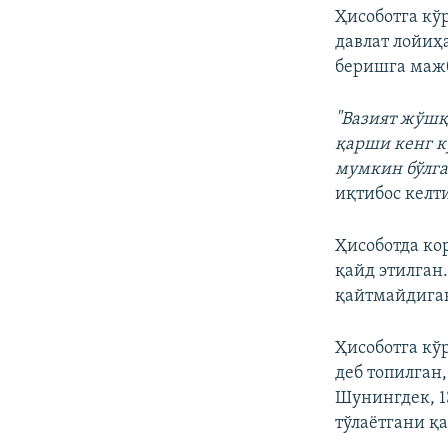
Ҳисоботга кў
давлат лойиҳ
беришга маж
"Вазият жўшқ
қарши кенг к
мумкин бўлга
иқтибос келт
Ҳисоботда ко
қайд этилган
қайтмайдиган
Ҳисоботга кў
деб топилган
Шунингдек, 1
тўлаётгани қа