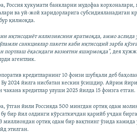
ра, Россия ҳукумати банкларни мудофаа корхоналари,
алари ва уй-жой харидорларига субсидияланадиган к
бур қилмоқда.
ин иқтисодиёт иллюзиясини яратмоқда, аммо аслида 
ўламли санкциялар пакети каби иқтисодий зарба қўз
н портлаш ёқасидаги вазиятни яширмоқда",
дея ҳужж
ирди агентлик.
рпоратив кредитларнинг 10 фоизи шубҳали деб баҳола
. Бу 2024 йилга нисбатан кескин ўсишдир. Айрим йир
 чакана кредитлар улуши 2025 йилда 15 фоизга етган.
ра, ўтган йили Россияда 500 мингдан ортиқ одам моли
, бу бир йил олдинги кўрсаткичдан қарийб учдан бирга
3 миллиондан ортиқ одам бир вақтнинг ўзида камида 
йд этилган.