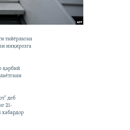
ти тайёрлаган
ъни инқирозга
р ҳарбий
олаётгани
т" деб
г 21-
и хабардор