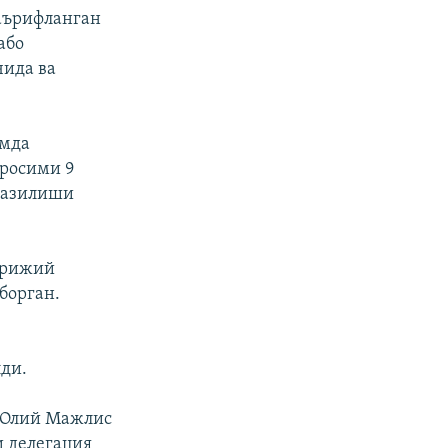
аърифланган
або
чида ва
амда
аросими 9
казилиши
орижий
борган.
ди.
- Олий Мажлис
 делегация