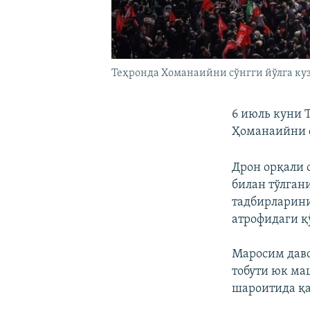
Теҳронда Хоманаийни сўнгги йўлга куз
6 июль куни 
Ҳоманаийни с
Дрон орқали 
билан тўлган
тадбирларини
атрофидаги қ
Маросим даво
тобути юк ма
шароитида қа