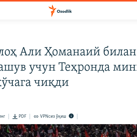
лоҳ Али Ҳоманаий билан
ашув учун Теҳронда мин
кўчага чиқди
инг
PDF
VPNсиз ўқиш