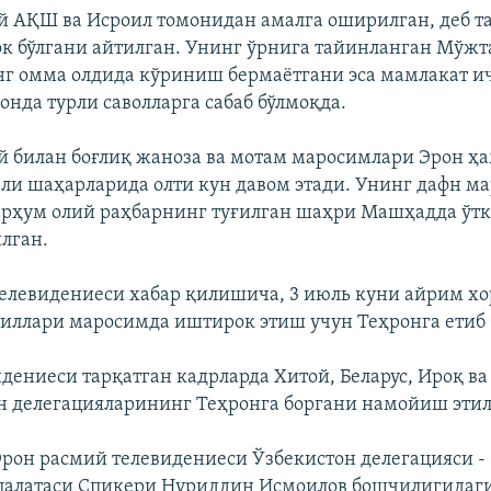
 АҚШ ва Исроил томонидан амалга оширилган, деб т
к бўлгани айтилган. Унинг ўрнига тайинланган Мўжт
 омма олдида кўриниш бермаётгани эса мамлакат и
онда турли саволларга сабаб бўлмоқда.
 билан боғлиқ жаноза ва мотам маросимлари Эрон ҳ
ли шаҳарларида олти кун давом этади. Унинг дафн м
арҳум олий раҳбарнинг туғилган шаҳри Машҳадда ўт
лган.
телевидениеси хабар қилишича, 3 июль куни айрим х
киллари маросимда иштирок этиш учун Теҳронга етиб 
идениеси тарқатган кадрларда Хитой, Беларус, Ироқ ва
 делегацияларининг Теҳронга боргани намойиш этил
рон расмий телевидениеси Ўзбекистон делегацияси 
палатаси Спикери Нуриддин Исмоилов бошчилигидаги