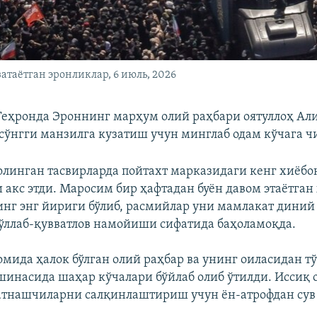
атаётган эронликлар, 6 июль, 2026
Теҳронда Эроннинг марҳум олий раҳбари оятуллоҳ Ал
ўнгги манзилга кузатиш учун минглаб одам кўчага ч
олинган тасвирларда пойтахт марказидаги кенг хиёбо
и акс этди. Маросим бир ҳафтадан буён давом этаётган
нг энг йириги бўлиб, расмийлар уни мамлакат диний
ўллаб-қувватлов намойиши сифатида баҳоламоқда.
мида ҳалок бўлган олий раҳбар ва унинг оиласидан 
шинасида шаҳар кўчалари бўйлаб олиб ўтилди. Иссиқ 
тнашчиларни салқинлаштириш учун ён-атрофдан сув