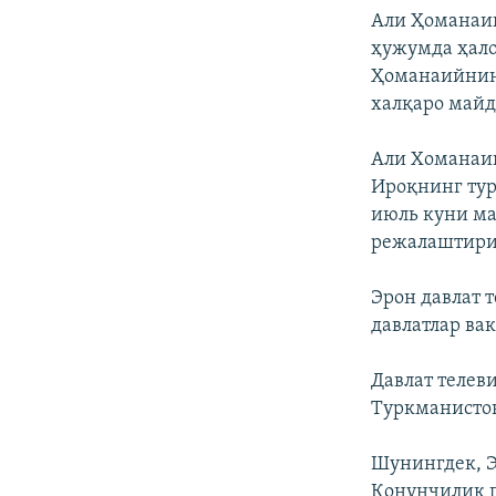
Али Ҳоманаий
ҳужумда ҳало
Ҳоманаийнинг
халқаро майд
Али Хоманаий
Ироқнинг тур
июль куни м
режалаштири
Эрон давлат 
давлатлар ва
Давлат телев
Туркманистон
Шунингдек, Э
Қонунчилик 