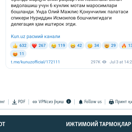
инг
PDF
VPNсиз ўқиш
Follow us
Принт қ
ОТ
ИЖТИМОИЙ ТАРМОҚЛАР