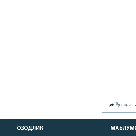
Ўртоқлаш
На русском
ОЗОДЛИК
МАЪЛУМ
ИЖТИМОИЙ ТАРМОҚЛАР