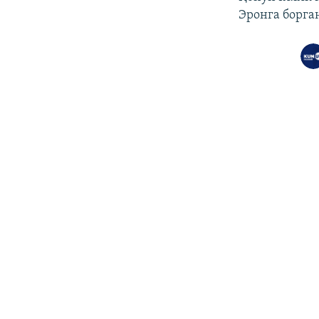
Эронга борг