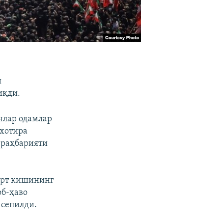
и
иқди.
нлар одамлар
 хотира
 раҳбарияти
тўрт кишининг
об-ҳаво
 сепилди.