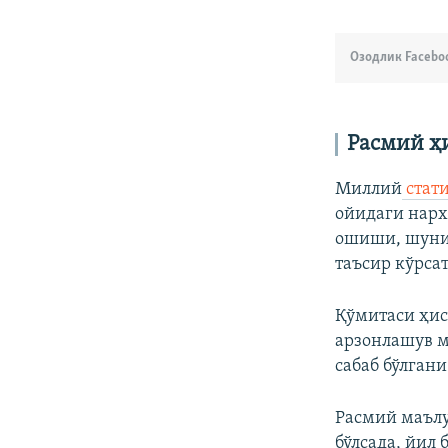
Озодлик Facebo
Расмий ҳи
Миллий
стат
ойидаги нарх
ошиши, шунин
таъсир кўрсат
Қўмитаси ҳис
арзонлашув м
сабаб бўлган
Расмий маълу
бўлсада, йил