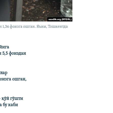
 1,36 фоизга ошган. Яъни, Тошкентда
йига
 5,5 фоиздан
тлар
фоизга ошган,
- қўй гўшти
а бу каби