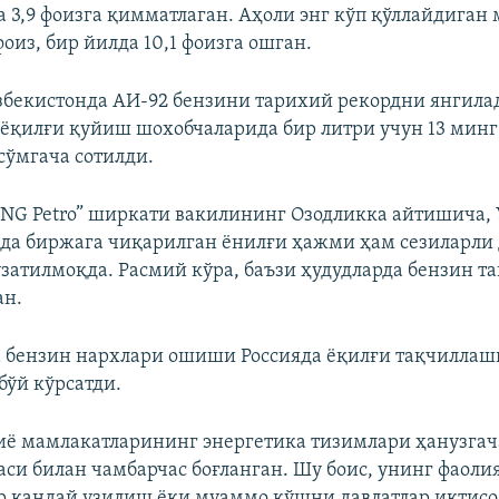
а 3,9 фоизга қимматлаган. Аҳоли энг кўп қўллайдиган
фоиз, бир йилда 10,1 фоизга ошган.
збекистонда АИ-92 бензини тарихий рекордни янгилад
ёқилғи қуйиш шохобчаларида бир литри учун 13 минг
сўмгача сотилди.
NG Petro” ширкати вакилининг Озодликка айтишича,
йда биржага чиқарилган ёнилғи ҳажми ҳам сезиларли
затилмоқда. Расмий кўра, баъзи ҳудудларда бензин т
ан.
а бензин нархлари ошиши Россияда ёқилғи тақчилла
бўй кўрсатди.
ё мамлакатларининг энергетика тизимлари ҳанузгач
си билан чамбарчас боғланган. Шу боис, унинг фаоли
р қандай узилиш ёки муаммо қўшни давлатлар иқтисо