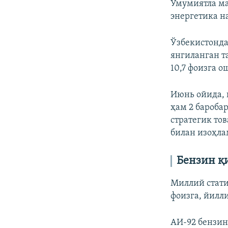
Умумиятла ма
энергетика н
Ўзбекистонда
янгиланган та
10,7 фоизга 
Июнь ойида, 
ҳам 2 бароба
стратегик то
билан изоҳла
Бензин қ
Миллий стати
фоизга, йилли
АИ-92 бензин