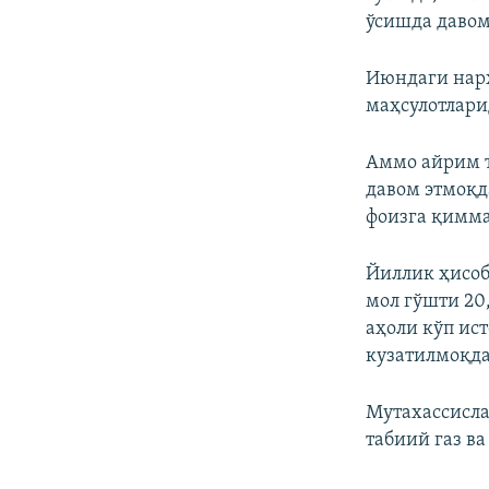
ўсишда давом
Июндаги нарх
маҳсулотлари
Аммо айрим т
давом этмоқда
фоизга қимма
Йиллик ҳисобд
мол гўшти 20
аҳоли кўп ист
кузатилмоқда
Мутахассисла
табиий газ в