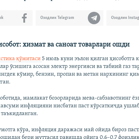
ok
Озодлик Telegram
Озодлик Insta
собот: хизмат ва саноат товарлари ошди
истика қўмитаси
5 июль куни эълон қилган ҳисоботга 
лар ўсишига асосан электр энергияси ва табиий газ т
гдек кўмир, бензин, пропан ва метан нархининг қ
ган.
оботида, мамлакат бозорларида мева-сабзавотнинг ёз
авсуми инфляцияни нисбатан паст кўрсаткичда ушла
и таъкидланган.
мотга кўра, инфляция даражаси май ойида бироз паст
 бошидан бери муттасил равишда ойига 0,6–0,7 фоизли