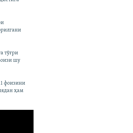
ри
орилгани
а тўғри
фоизи шу
,1 фоизини
иядан ҳам