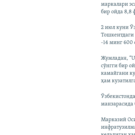
маркалари эс
бир ойда 8,8 
2 июл куни Ў
Тошкентдаги 
-14 минг 600 
Жумладан, “U
сўнгги бир о
камайгани ку
ҳам кузатилг
Ўзбекистонд
манзарасида 
Марказий Оси
инфратузилма
келадиган ҳа