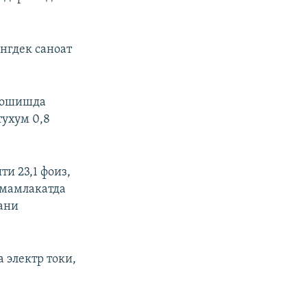
нгдек саноат
з ошишда
тухум 0,8
и 23,1 фоиз,
 мамлакатда
гани
 электр токи,