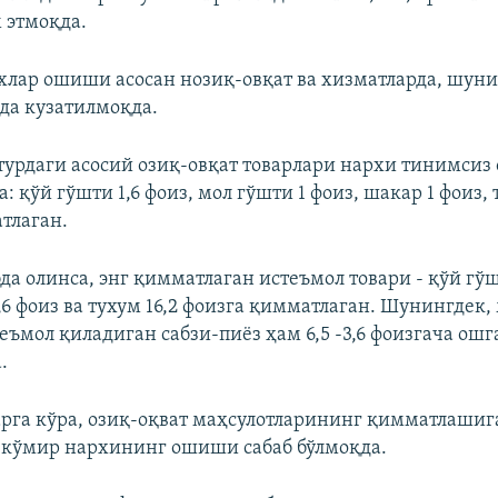
 этмоқда.
лар ошиши асосан нозиқ-овқат ва хизматларда, шуни
да кузатилмоқда.
урдаги асосий озиқ-овқат товарлари нархи тинимси
: қўй гўшти 1,6 фоиз, мол гўшти 1 фоиз, шакар 1 фоиз, 
тлаган.
а олинса, энг қимматлаган истеъмол товари - қўй гўшт
,6 фоиз ва тухум 16,2 фоизга қимматлаган. Шунингдек,
еъмол қиладиган сабзи-пиёз ҳам 6,5 -3,6 фоизгача ош
.
рга кўра, озиқ-оқват маҳсулотларининг қимматлашига
а кўмир нархининг ошиши сабаб бўлмоқда.