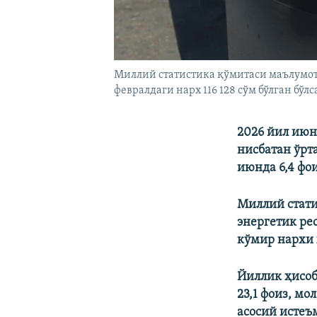
Миллий статистика қўмитаси маълумотл
февралдаги нарх 116 128 сўм бўлган бўлс
2026 йил июн
нисбатан ўрт
июнда 6,4 фо
Миллий стати
энергетик рес
кўмир нархи 
Йиллик ҳисоб
23,1 фоиз, мо
асосий истеъ