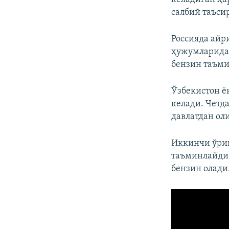
салбий таъси
Россияда айр
ҳужумларида
бензин таъми
Ўзбекистон ё
келади. Четд
давлатдан ол
Иккинчи ўрин
таъминлайди.
бензин олади