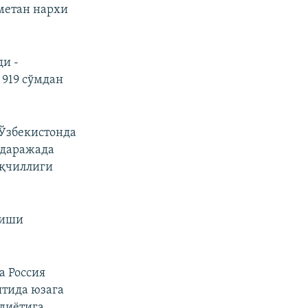
 метан нархи
и -
 919 сўмдан
 Ўзбекистонда
 даражада
ақчиллиги
шиши
а Россия
ятида юзага
диётига