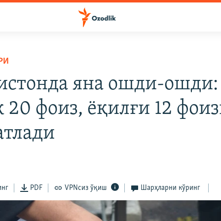
РИ
истонда яна ошди-ошди:
 20 фоиз, ёқилғи 12 фоиз
тлади
инг
PDF
VPNсиз ўқиш
Шарҳларни кўринг