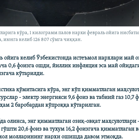
арига кўра, 1 килограмм палов нархи февраль ойига нисбатан
а, июнга келиб 126 807 сўмга чиққан.
ь ойига келиб Ўзбекистонда истеъмол нархлари май о
ача 0,6 фоизга ошди, йиллик инфляция эса май ойидаги
изгача кўтарилди.
стика қўмитасига кўра, энг кўп қимматлаган маҳсуло
урслар - электр энергияси 9,6 фоиз ва табиий гaз 10,7 
ҳам 2 баробардан кўпроққа кўтарилган.
да олинса, энг қимматлаган озиқ-овқат маҳсулотлари 
л гўшти 20,6 фоиз ва тухум 16,2 фоизгача қимматлаган в
мол молларининг нархи ошишда давом этмоқда.