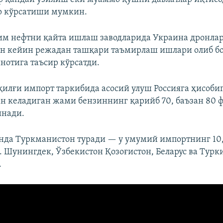
р кўрсатиши мумкин.
им нефтни қайта ишлаш заводларида Украина дронла
н кейин режадан ташқари таъмирлаш ишлари олиб б
нотига таъсир кўрсатди.
қилғи импорт таркибида асосий улуш Россияга ҳисобиг
ан келадиган жами бензиннинг қарийб 70, баъзан 80 
инади.
да Туркманистон туради — у умумий импортнинг 10
 Шунингдек, Ўзбекистон Қозоғистон, Беларус ва Турк
.