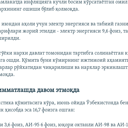
млакатда инфляцияга кучли босим кўрсатаётган омил
архининг ошиши бўлиб қолмоқда.
 июндан аҳоли учун электр энергияси ва табиий газн
рифлари жорий этилди - электр энергияси 9,6 фоиз, та
оширилди.
гўёки нархи давлат томонидан тартибга солинаётган 
рга ошди. Қўмита буни кўмирнинг ижтимоий аҳамиятг
варлар рўйхатидан чиқарилиши ва нархлар эркинла
моқда.
имматлашда давом этмоқда
стика қўмитасига кўра, июнь ойида Ўзбекистонда бен
к ҳисобда эса 16,7 фоизга ошган:
и 3,6 фоиз, АИ-95 6 фоиз, юқори октанли АИ-98 ва АИ-