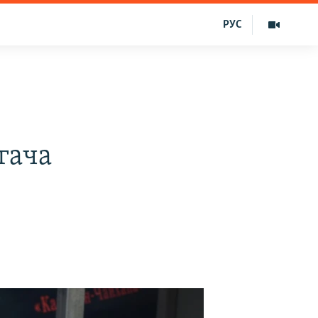
РУС
гача