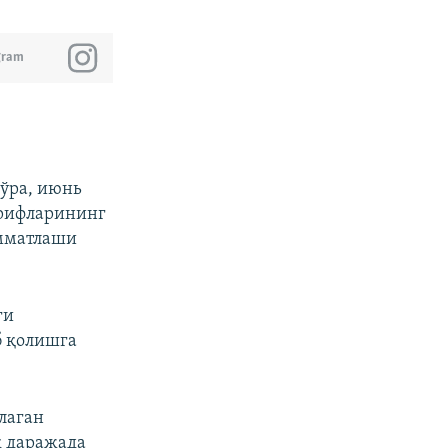
gram
кўра, июнь
арифларининг
имматлаши
ги
б қолишга
лаган
к даражада