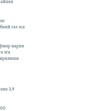
 айнан
инг
биий гaз эса
кўмир нархи
а эга
штирилиши
зин 3,9
100