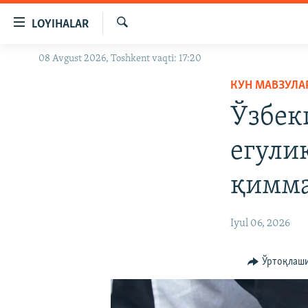
Линклар
LOYIHALAR
Бош
мавзуларга
Излаш
08 Avgust 2026, Toshkent vaqti: 17:20
OZODLIK SURISHTIRUVLARI
ўтинг
Асосий
КУН МАВЗУЛА
OZODVIDEO
навигацияга
Ўзбек
OZODARXIV
ўтинг
Қидиришга
егулик
ўтинг
қимма
Iyul 06, 2026
Ўртоқлаш