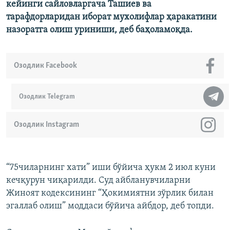
кейинги сайловларгача Ташиев ва
тарафдорларидан иборат мухолифлар ҳаракатини
назоратга олиш уриниши, деб баҳоламоқда.
Озодлик Facebook
Озодлик Telegram
Озодлик Instagram
“75чиларнинг хати” иши бўйича ҳукм 2 июл куни
кечқурун чиқарилди. Суд айбланувчиларни
Жиноят кодексининг “Ҳокимиятни зўрлик билан
эгаллаб олиш” моддаси бўйича айбдор, деб топди.