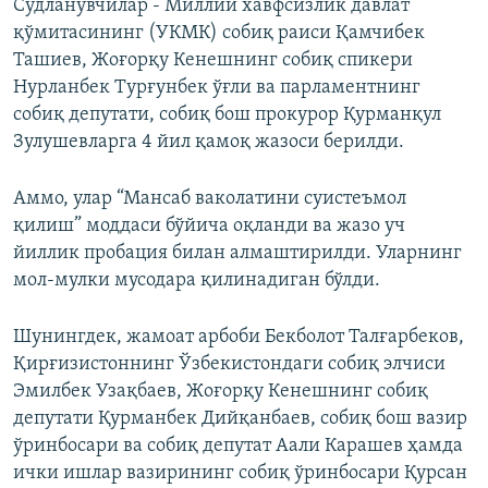
Судланувчилар - Миллий хавфсизлик давлат
қўмитасининг (УКМК) собиқ раиси Қамчибек
Ташиев, Жоғорқу Кенешнинг собиқ спикери
Нурланбек Турғунбек ўғли ва парламентнинг
собиқ депутати, собиқ бош прокурор Қурманқул
Зулушевларга 4 йил қамоқ жазоси берилди.
Аммо, улар “Мансаб ваколатини суистеъмол
қилиш” моддаси бўйича оқланди ва жазо уч
йиллик пробация билан алмаштирилди. Уларнинг
мол-мулки мусодара қилинадиган бўлди.
Шунингдек, жамоат арбоби Бекболот Талғарбеков,
Қирғизистоннинг Ўзбекистондаги собиқ элчиси
Эмилбек Узақбаев, Жоғорқу Кенешнинг собиқ
депутати Қурманбек Дийқанбаев, собиқ бош вазир
ўринбосари ва собиқ депутат Аали Карашев ҳамда
ички ишлар вазирининг собиқ ўринбосари Қурсан