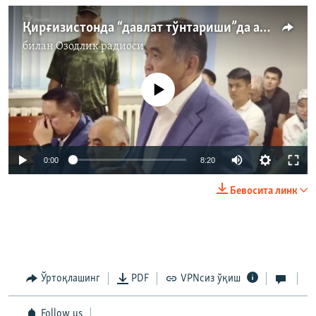
Қирғизистонда “давлат тўнтариши”да айбланган амалдорлар судланмоқда
билан
Озодлик радиоси
Айни дамда медиа-манба мавжуд эмас
Auto
0:00
8:20
240p
Бевосита линк
360p
Auto
240p
360p
480p
480p
720p
720p
1080p
Ўртоқлашинг
PDF
VPNсиз ўқиш
1080p
Follow us