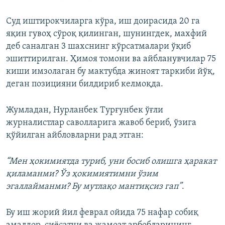
Суд иштирокчиларга кўра, иш доирасида 20 га
яқин гувоҳ сўроқ қилинган, шунингдек, махфий
деб саналган 3 шахснинг кўрсатмалари ўқиб
эшиттирилган. Ҳимоя томони ва айбланувчилар 75
киши имзолаган бу мактубда жиноят таркиби йўқ,
деган позицияни билдириб келмоқда.
Жумладан, Нурланбек Турғунбек ўғли
журналистлар саволларига жавоб бериб, ўзига
қўйилган айбловларни рад этган:
“Мен ҳокимиятда туриб, уни босиб олишга ҳаракат
қиламанми? Ўз ҳокимиятимни ўзим
эгаллайманми? Бу мутлақо мантиқсиз гап”
.
Бу иш жорий йил феврал ойида 75 нафар собиқ