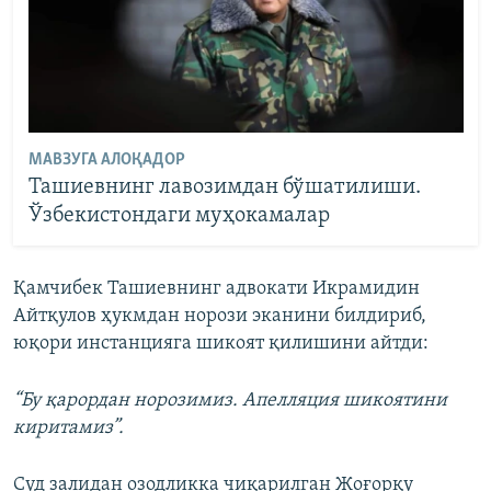
МАВЗУГА АЛОҚАДОР
Ташиевнинг лавозимдан бўшатилиши.
Ўзбекистондаги муҳокамалар
Қамчибек Ташиевнинг адвокати Икрамидин
Айтқулов ҳукмдан норози эканини билдириб,
юқори инстанцияга шикоят қилишини айтди:
“Бу қарордан норозимиз. Апелляция шикоятини
киритамиз”.
Суд залидан озодликка чиқарилган Жоғорқу