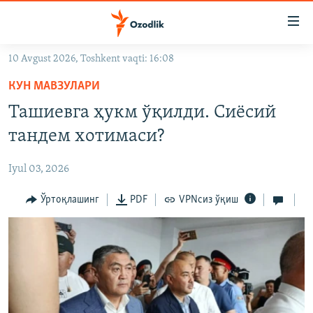
Линклар
Бош
мавзуларга
10 Avgust 2026, Toshkent vaqti: 16:08
ўтинг
OZODLIK SURISHTIRUVLARI
Асосий
КУН МАВЗУЛАРИ
OZODVIDEO
навигацияга
Ташиевга ҳукм ўқилди. Сиёсий
ўтинг
OZODARXIV
тандем хотимаси?
Қидиришга
ўтинг
На русском
Iyul 03, 2026
ИЖТИМОИЙ ТАРМОҚЛАР
Ўртоқлашинг
PDF
VPNсиз ўқиш
Озодлик бошқа тилларда