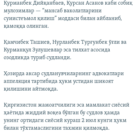
Қурманбек Дийқанбаев, Қурсан Асанов каби собиқ
мулозимлар — “мансаб ваколатларини
суиистеъмол қилиш” моддаси билан айбланиб,
қамоққа олинган.
Қамчибек Ташиев, Нурланбек Турғунбек ўғли ва
Курманқул Зулушевлар эса тилхат асосида
озодликда туриб судланди.
Ҳозирда аксар судланувчиларнинг адвокатлари
аппеляция тартибида ҳукм устидан шикоят
қилишини айтмоқда.
Қирғизистон жамоатчилиги эса мамлакат сиёсий
ҳаётида жиддий воқеа бўлган бу судлов ҳамда
унинг ортидаги сиёсий кураш 2 июл кунги ҳукм
билан тўхтамаслигини тахмин қилмоқда.