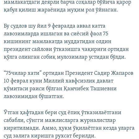
мамлакатдаги деярли барча соҳалар бўйича қарор
қабул қилиш жараёнида муҳим рол ўйнаган.
Бу судлов шу йил 9 февралда аввал катта
лавозимларда ишлаган ва сиёсий фаол 75
кишининг мамлакатда муддатидан олдин
президент сайлови ўтказишга чақириғи ортидан
қўлга олинган собиқ мулозимлар устидан бўлди.
“75чилар хати” ортидан Президент Садир Жапаров
10 феврал куни Миллий хавфсизлик давлат
қўмитаси раиси бўлган Қамчибек Ташиевни
лавозимидан бўшатган.
Ўтган ҳафтадан бери суд ёпиқ ўтказилаётгани
сабабли, сўнгги мажлисларга журналистлар
киритилмади. Аммо, ҳукм ўқилаётган кезда уларга
суд залига киришга рухсат берилди.