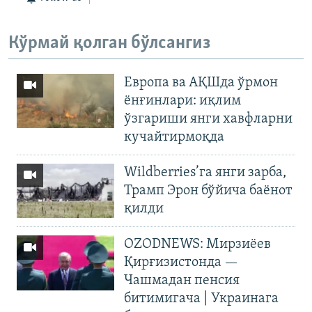
Кўрмай қолган бўлсангиз
Европа ва АҚШда ўрмон
ёнғинлари: иқлим
ўзгариши янги хавфларни
кучайтирмоқда
Wildberries’га янги зарба,
Трамп Эрон бўйича баёнот
қилди
OZODNEWS: Мирзиёев
Қирғизистонда —
Чашмадан пенсия
битимигача | Украинага