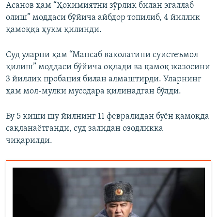
Асанов ҳам “Ҳокимиятни зўрлик билан эгаллаб
олиш” моддаси бўйича айбдор топилиб, 4 йиллик
қамоққа ҳукм қилинди.
Суд уларни ҳам “Мансаб ваколатини суистеъмол
қилиш” моддаси бўйича оқлади ва қамоқ жазосини
3 йиллик пробация билан алмаштирди. Уларнинг
ҳам мол-мулки мусодара қилинадган бўлди.
Бу 5 киши шу йилнинг 11 февралидан буён қамоқда
сақланаётганди, суд залидан озодликка
чиқарилди.