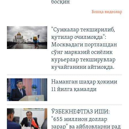
босқин
Бошқа видеолар
"Сумкалар текширилиб,
қутилар очилмоқда":
Москвадаги портлашдан
сўнг марказий осиёлик
курьерлар текширувлар
кучайганини айтмоқда.
Наманган шаҳар ҳокими
11 йилга қамалди
ЎЗБЕКНЕФТГАЗ ИШИ:
"655 миллион доллар
зарар" ва айбловларни рад