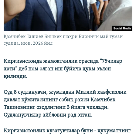
Қамчибек Ташиев Бишкек шаҳри Биринчи май туман
судида, июн, 2026 йил
Қирғизистонда жамоатчилик орасида “75чилар
хати” деб ном олган иш бўйича ҳукм эълон
қилинди.
Суд 8 судланувчи, жумладан Миллий хавфсизлик
давлат қўмитасининг собиқ раиси Қамчибек
Ташиевнинг озодлигини 3 йилга чеклади.
Судланувчилар айбловни рад этган.
Қирғизистонлик кузатувчилар буни - ҳукуматнинг