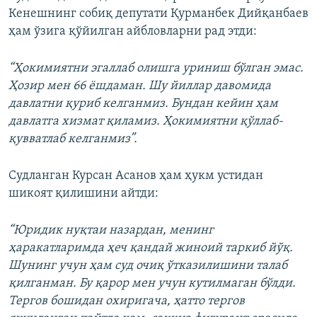
Кенешнинг собиқ депутати Қурманбек Дийқанбаев
ҳам ўзига қўйилган айбловларни рад этди:
“Ҳокимиятни эгаллаб олишга уриниш бўлган эмас.
Ҳозир мен 66 ёшдаман. Шу йиллар давомида
давлатни қуриб келганмиз. Бундан кейин ҳам
давлатга хизмат қиламиз. Ҳокимиятни қўллаб-
қувватлаб келганмиз”.
Судланган Курсан Асанов ҳам ҳукм устидан
шикоят қилишини айтди:
“Юридик нуқтаи назардан, менинг
ҳаракатларимда ҳеч қандай жиноий таркиб йўқ.
Шунинг учун ҳам суд очиқ ўтказилишини талаб
қилганман. Бу қарор мен учун кутилмаган бўлди.
Тергов бошидан охиригача, ҳатто тергов