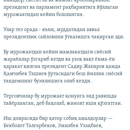
амалдор, сиёсатчи ва жамоат арбобларининг
президент ва парламент раҳбариятига йўллаган
мурожаатидан кейин бошланган.
Улар тез орада - яъни, муддатидан аввал
президентлик сайловини ўтказишга чақирган эди.
Бу мурожаатдан кейин мамлакатдаги сиёсий
жараёнлар ўзгариб кетди ва узоқ вақт ёнма-ён
ҳаракат қилган президент Садир Жапаров ҳамда
Қамчибек Ташиев ўртасидаги беш йиллик сиёсий
тандемнинг бузилишига олиб келди.
Терговчилар бу мурожаат қонунга зид равишда
тайёрланган, деб баҳолаб, жиноят иши қўзғатган.
Иш доирасида бир қатор собиқ амалдорлар —
Бекболот Талғарбеков, Эмилбек Узақбаев,