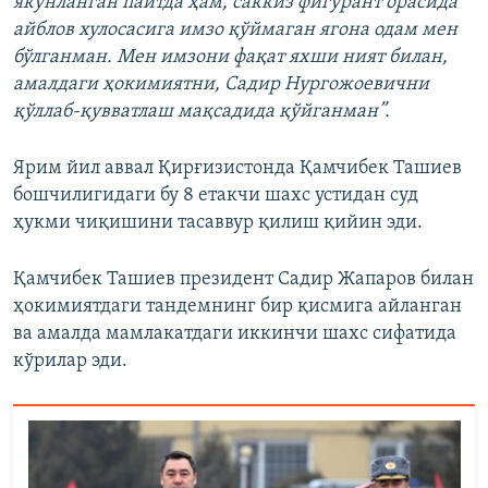
якунланган пайтда ҳам, саккиз фигурант орасида
айблов хулосасига имзо қўймаган ягона одам мен
бўлганман. Мен имзони фақат яхши ният билан,
амалдаги ҳокимиятни, Садир Нургожоевични
қўллаб-қувватлаш мақсадида қўйганман”.
Ярим йил аввал Қирғизистонда Қамчибек Ташиев
бошчилигидаги бу 8 етакчи шахс устидан суд
ҳукми чиқишини тасаввур қилиш қийин эди.
Қамчибек Ташиев президент Садир Жапаров билан
ҳокимиятдаги тандемнинг бир қисмига айланган
ва амалда мамлакатдаги иккинчи шахс сифатида
кўрилар эди.