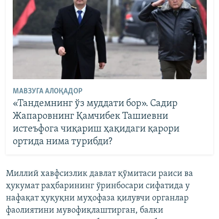
МАВЗУГА АЛОҚАДОР
«Тандемнинг ўз муддати бор». Садир
Жапаровнинг Қамчибек Ташиевни
истеъфога чиқариш ҳақидаги қарори
ортида нима турибди?
Миллий хавфсизлик давлат қўмитаси раиси ва
ҳукумат раҳбарининг ўринбосари сифатида у
нафақат ҳуқуқни муҳофаза қилувчи органлар
фаолиятини мувофиқлаштирган, балки