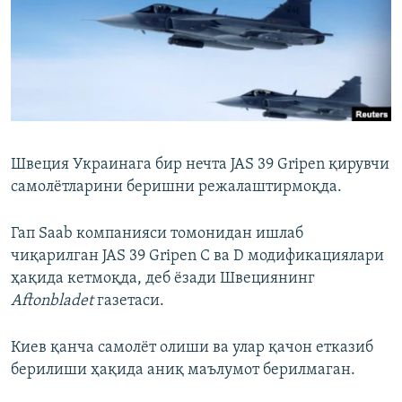
Швеция Украинага бир нечта JAS 39 Gripen қирувчи
самолётларини беришни режалаштирмоқда.
Гап Saab компанияси томонидан ишлаб
чиқарилган JAS 39 Gripen C ва D модификациялари
ҳақида кетмоқда, деб ёзади Швециянинг
Aftonbladet
газетаси.
Киев қанча самолёт олиши ва улар қачон етказиб
берилиши ҳақида аниқ маълумот берилмаган.