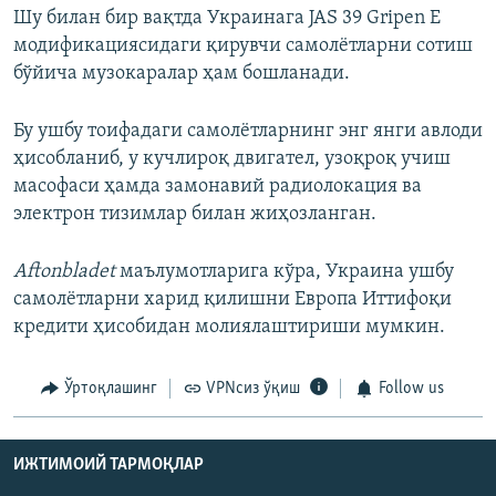
Шу билан бир вақтда Украинага JAS 39 Gripen E
модификациясидаги қирувчи самолётларни сотиш
бўйича музокаралар ҳам бошланади.
Бу ушбу тоифадаги самолётларнинг энг янги авлоди
ҳисобланиб, у кучлироқ двигател, узоқроқ учиш
масофаси ҳамда замонавий радиолокация ва
электрон тизимлар билан жиҳозланган.
Aftonbladet
маълумотларига кўра, Украина ушбу
самолётларни харид қилишни Европа Иттифоқи
кредити ҳисобидан молиялаштириши мумкин.
Ўртоқлашинг
VPNсиз ўқиш
Follow us
ИЖТИМОИЙ ТАРМОҚЛАР