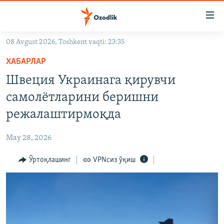
Линклар
Бош
мавзуларга
08 Avgust 2026, Toshkent vaqti: 23:35
ўтинг
OZODLIK SURISHTIRUVLARI
Асосий
ХАБАРЛАР
OZODVIDEO
навигацияга
Швеция Украинага қирувчи
ўтинг
OZODARXIV
самолётларини беришни
Қидиришга
ўтинг
режалаштирмоқда
На русском
May 28, 2026
ИЖТИМОИЙ ТАРМОҚЛАР
Ўртоқлашинг
VPNсиз ўқиш
Озодлик бошқа тилларда