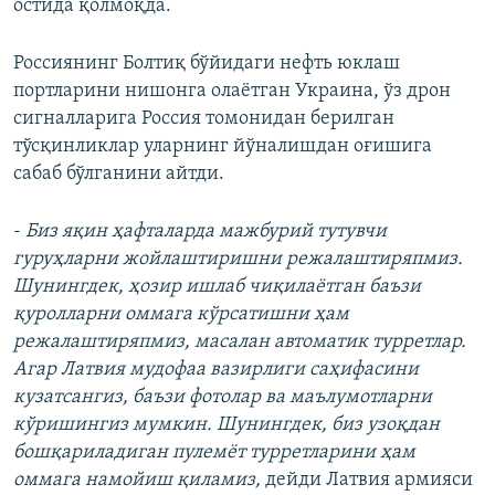
остида қолмоқда.
Россиянинг Болтиқ бўйидаги нефть юклаш
портларини нишонга олаётган Украина, ўз дрон
сигналларига Россия томонидан берилган
тўсқинликлар уларнинг йўналишдан оғишига
сабаб бўлганини айтди.
-
Биз яқин ҳафталарда мажбурий тутувчи
гуруҳларни жойлаштиришни режалаштиряпмиз.
Шунингдек, ҳозир ишлаб чиқилаётган баъзи
қуролларни оммага кўрсатишни ҳам
режалаштиряпмиз, масалан автоматик турретлар.
Агар Латвия мудофаа вазирлиги саҳифасини
кузатсангиз, баъзи фотолар ва маълумотларни
кўришингиз мумкин. Шунингдек, биз узоқдан
бошқариладиган пулемёт турретларини ҳам
оммага намойиш қиламиз,
дейди Латвия армияси