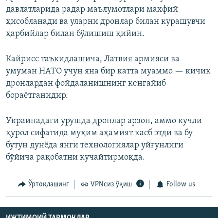
давлатларида радар маълумотлари махфий
ҳисобланади ва уларни дронлар билан курашувчи
ҳарбийлар билан бўлишиш қийин.
Кайрисс таъкидлашича, Латвия армияси ва
умуман НАТО учун яна бир катта муаммо — кичик
дронлардан фойдаланишнинг кенгайиб
бораётганидир.
Украинадаги урушда дронлар арзон, аммо кучли
қурол сифатида муҳим аҳамият касб этди ва бу
бутун дунёда янги технологиялар уйғунлиги
бўйича рақобатни кучайтирмоқда.
Ўртоқлашинг
VPNсиз ўқиш
Follow us
ИЖТИМОИЙ ТАРМОҚЛАР