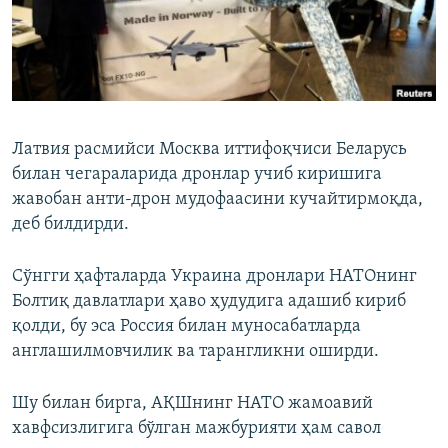
Латвия расмийси Москва иттифоқчиси Беларусь
билан чегараларида дронлар учиб киришига
жавобан анти‑дрон мудофаасини кучайтирмоқда,
деб билдирди.
Сўнгги ҳафталарда Украина дронлари НАТОнинг
Болтиқ давлатлари ҳаво ҳудудига адашиб кириб
қолди, бу эса Россия билан муносабатларда
англашилмовчилик ва тарангликни оширди.
Шу билан бирга, АҚШнинг НАТО жамоавий
хавфсизлигига бўлган мажбурияти ҳам савол