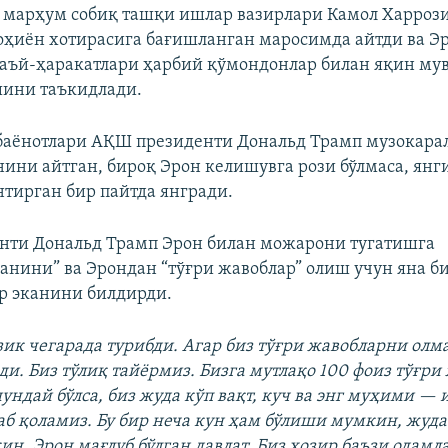
и марҳум собиқ ташқи ишлар вазирлари Камол Харрози
ҳиён хотирасига бағишланган маросимда айтди ва Э
аъй‑ҳаракатлари ҳарбий қўмондонлар билан яқин му
шини таъкидлади.
аёнотлари АҚШ президенти Дональд Трамп музокара
нини айтган, бироқ Эрон келишувга рози бўлмаса, ян
нтирган бир пайтда янгради.
нти Дональд Трамп Эрон билан можарони тугатишга
нини” ва Эрондан “тўғри жавоблар” олиш учун яна би
р эканини билдирди.
ик чегарада турибди. Агар биз тўғри жавобларни олм
ди. Биз тўлиқ тайёрмиз. Бизга мутлақо 100 фоиз тўғри
ундай бўлса, биз жуда кўп вақт, куч ва энг муҳими —
аб қоламиз. Бу бир неча кун ҳам бўлиши мумкин, жуда
н. Эрон мағлуб бўлган давлат. Биз ҳозир баъзи одамл