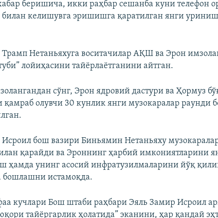
хабар беришича, икки раҳбар сешанба куни телефон о
н билан келишувга эришишга қаратилган янги урини
, Трамп Нетаньяхуга воситачилар АҚШ ва Эрон имзол
туби” лойиҳасини тайёрлаётганини айтган.
золангандан сўнг, Эрон ядровий дастури ва Ҳормуз бў
 қамраб олувчи 30 кунлик янги музокаралар раунди
лган.
, Исроил бош вазири Биньямин Нетаньяху музокарала
илан қарайди ва Эроннинг ҳарбий имкониятларини я
ш ҳамда унинг асосий инфратузилмаларини йўқ қил
а бошлашни истамоқда.
аа кучлари Бош штаби раҳбари Эяль Замир Исроил а
 юқори тайёргарлик ҳолатида” эканини, ҳар қандай э