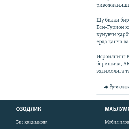
ривожланишга
Шу билан бир
Бен‑Гурион х
қуйувчи ҳарб
ерда қанча ва
Исроилнинг K
беришича, АҚ
эҳтимолига т
Ўртоқлаш
На русском
ОЗОДЛИК
МАЪЛУМ
ИЖТИМОИЙ ТАРМОҚЛАР
Биз ҳақимизда
Мобил ило