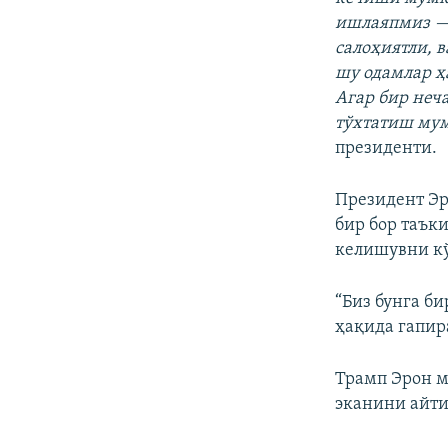
ишлаяпмиз — 
салоҳиятли, в
шу одамлар ҳ
Агар бир неч
тўхтатиш мум
президенти.
Президент Э
бир бор таък
келишувни к
“Биз бунга б
ҳақида гапир
Трамп Эрон м
эканини айти