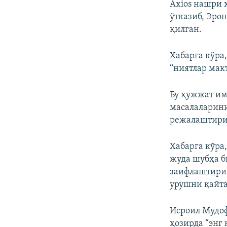
Axios нашри 
ўтказиб, Эро
қилган.
Хабарга кўра
“ниятлар мак
Бу ҳужжат им
масалаларини
режалаштири
Хабарга кўра
жуда шубҳа б
заифлаштири
урушни қайт
Исроил Мудоф
ҳозирда “энг