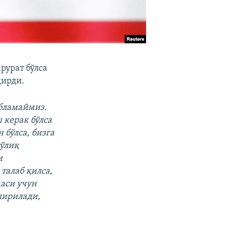
рурат бўлса
дирди.
обламаймиз.
 керак бўлса
 бўлса, бизга
тўлиқ
и
талаб қилса,
ааси учун
оширилади
,