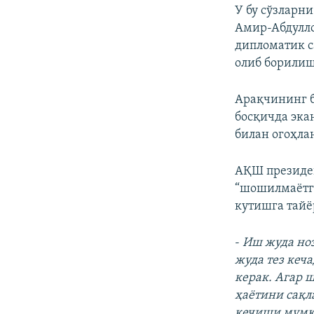
У бу сўзларн
Амир‑Абдулло
дипломатик с
олиб борили
Арақчининг б
босқичда эка
билан огоҳла
АҚШ президе
“шошилмаётга
кутишга тайё
-
Иш жуда ноз
жуда тез кеча
керак. Агар ш
ҳаётини сақл
кечиши мумки