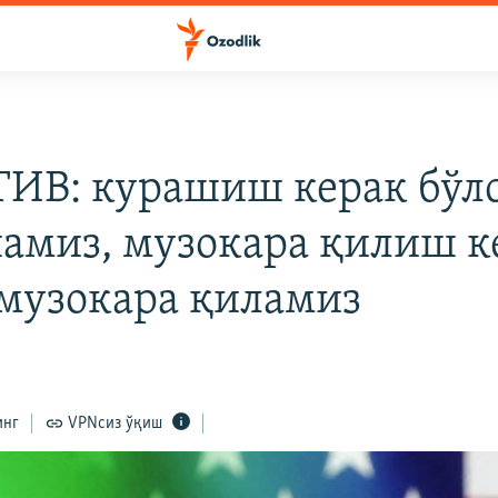
ТИВ: курашиш керак бўл
амиз, музокара қилиш к
 музокара қиламиз
инг
VPNсиз ўқиш