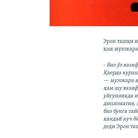
Эрон ташқи и
ҳам музокара
-
Биз ўз вази
Қаерда кураш
— музокара қ
ҳам шу вазиф
уйғунликда и
дипломатия, 
биз бунга та
қандай куч б
деди Эрон та