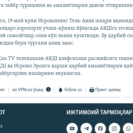
 тайёр туришини ва амалиётларни давом эттиришин
га, 19 май куни Исроилнинг Тель‑Авив шаҳри яқини
алқаро аэропорти учиш‑қўниш йўлагида АҚШга тегиш
ий самолётлар сони кўп экани кузатилди. Бу ҳарбий са
қтдан бери тургани аниқ эмас.
an TV телеканали АҚШ хавфсизлик расмийсига таяни
Ш ва Исроил Эронга қарши ҳарбий амалиётларни қа
айёргарлик ишларини якунлаган.
инг
VPNсиз ўқиш
Follow us
Принт қилиш
ОТ
ИЖТИМОИЙ ТАРМОҚЛАР
ва