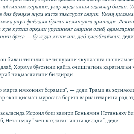
айтишим керакки, улар жуда яхши одамлар билан. Ул
а биз бундан жуда катта таассурот олдик. Умид қилам
амма учун фойдали бўлган келишувга эришади. Леки
а кун кутиш орқали урушнинг олдини олиб, одамларн
кин бўлса — бу жуда яхши иш, деб ҳисоблайман,
дед
рон билан тинчлик келишувини якунлашга шошилмаё
идлаб, Ҳормуз бўғозини қайта очишгагина қаратилган
ўриб чиқмаслигини билдирди.
ир марта имконият берамиз”, — деди Трамп ва эҳтимо
ар экан қисман муросага бориш вариантларини рад эт
асаласида Исроил бош вазири Беньямин Нетаньяху б
б, Нетаньяху “мен хоҳлаган ишни қилади”, деди.