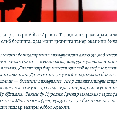
шлар вазири Аббос Арақчи Ташқи ишлар вазирлиги за
 олиб боришга, ҳам жанг қилишга тайёр эканини бил
фамизни бошқаларнинг вазифасидан алоҳида деб ҳис
иш керак бўлса — курашамиз, қаерда музокара қилиш
иламиз. Давлат ҳар бир шахсга қандай вазифа юклаган
ани юклаган. Давлатнинг умумий мақсадлари билан 
шлаш — бизнинг вазифамиз. Агар давлат манфаатлар
муҳокама ва музокара соҳасида тайёргарлик кўришни 
йёр бўламиз. Лекин бу Қуролли Кучлар мамлакат мудоф
илан тайёргарлик кўрса, худди шу куч билан амалга 
шқи ишлар вазири Аббос Арақчи.