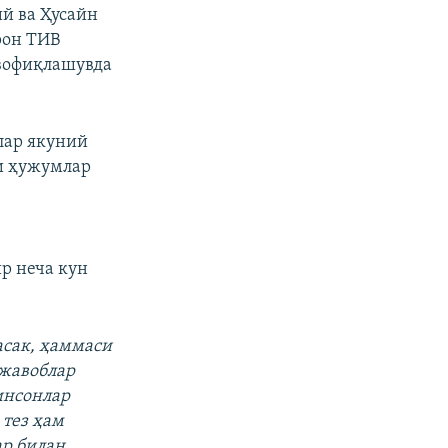
й ва Ҳусайн
рон ТИВ
вофиқлашувда
лар якуний
ги ҳужумлар
р неча кун
асак, ҳаммаси
 жавоблар
 инсонлар
 тез ҳам
ар билан