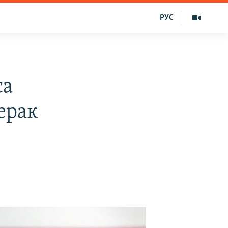
РУС
са
ерак