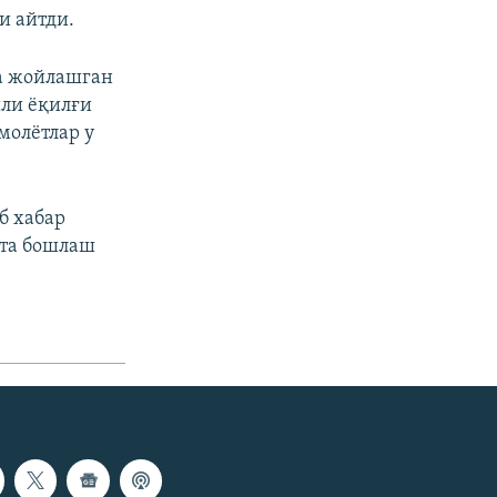
и айтди.
да жойлашган
ли ёқилғи
молётлар у
б хабар
йта бошлаш