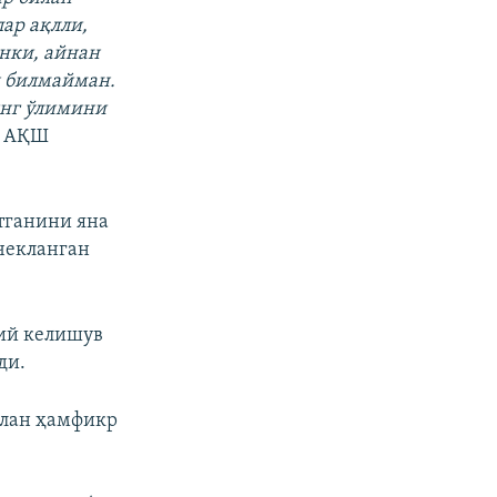
ар ақлли,
анки, айнан
н билмайман.
инг ўлимини
и АҚШ
тганини яна
 чекланган
лий келишув
ди.
илан ҳамфикр