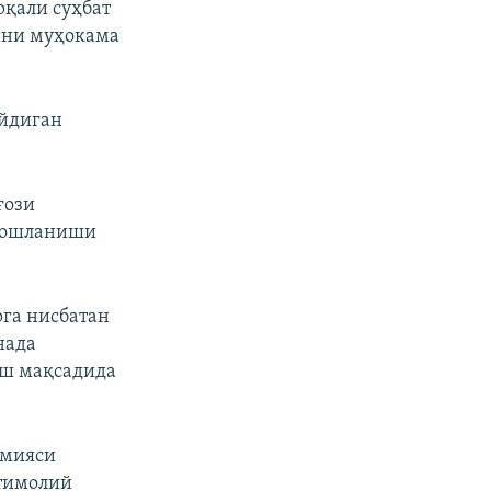
рқали суҳбат
шни муҳокама
айдиган
ғози
 бошланиши
рга нисбатан
нада
иш мақсадида
рмияси
ҳтимолий