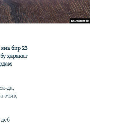
яна бир 23
бу ҳаракат
ёрдам
са-да,
а очиқ
 деб