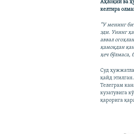
Аҳлоқий ва ҳ
келтира олма
“У менинг би
эди. Унинг ҳ
аввал огоҳла
қамоқдан қан
ҳеч бўлмаса, 
Суд ҳужжатл
қайд этилган
Телеграм кан
кузатувига кў
қарорига қар