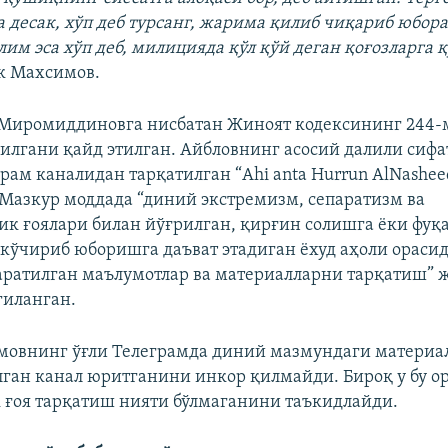
а десак, хўп деб турсанг, жарима қилиб чиқариб юбора
им эса хўп деб, милицияда қўл қўй деган қоғозларга қ
к Махсимов.
Миромиддиновга нисбатан Жиноят кодексининг 244-м
илгани қайд этилган. Айбловнинг асосий далили сифа
рам каналидан тарқатилган “Ahi anta Hurrun AlNashe
 Мазкур моддада “диний экстремизм, сепаратизм ва
ик ғоялари билан йўғрилган, қирғин солишга ёки фуқ
 кўчириб юборишга даъват этадиган ёхуд аҳоли ораси
ратилган маълумотлар ва материалларни тарқатиш” 
гиланган.
мовнинг ўғли Телеграмда диний мазмундаги материа
ан канал юритганини инкор қилмайди. Бироқ у бу о
 ғоя тарқатиш нияти бўлмаганини таъкидлайди.