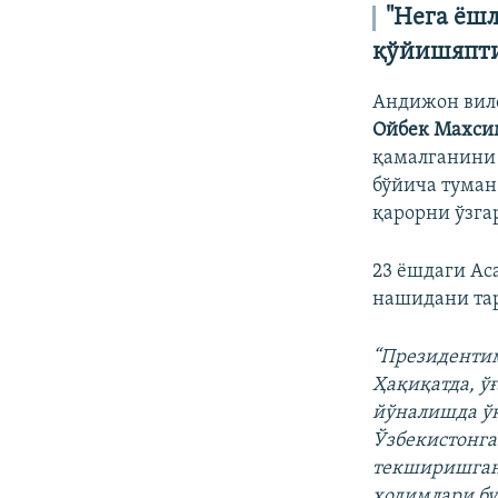
"Нега ёш
қўйишяпти
Андижон вило
Ойбек Махси
қамалганини 
бўйича туман
қарорни ўзга
23 ёшдаги Ас
нашидани тар
“Президентим
Ҳақиқатда, ў
йўналишда ўқ
Ўзбекистонга
текширишган
ходимлари бу