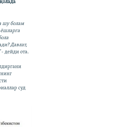
ақолада
а шу болам
 ёшларга
бола
ди? Давлат,
”
- дейди ота.
лдиргани
унинг
сти
риаллар суд