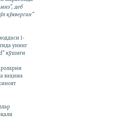
миз”, деб
ўл қўяверган”
оддаси 1-
тида унинг
ed” қўшиғи
ароларни
да ваҳима
жиноят
ллар
рқали