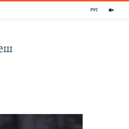
РУС
Беш