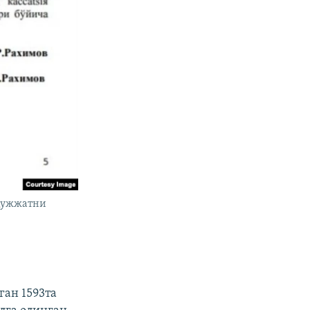
 Ҳужжатни
ган 1593та