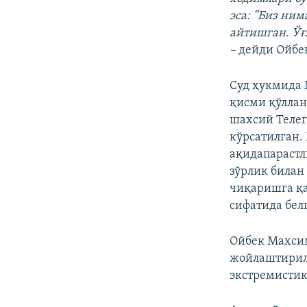
эса: “Биз ним
айтишган. Ўғл
–
дейди Ойбе
Суд ҳукмида 
қисми қўллан
шахсий Телег
кўрсатилган.
ақидапарастл
зўрлик билан
чиқаришга қа
сифатида бел
Ойбек Махси
жойлаштирилг
экстремистик