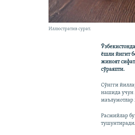
Иллюстратив сурат.
Ўзбекистонда
ёшли йигит б
жиноят сифат
сўраяпти.
Сўнгги йилла
нашида учун 
маълумотлар 
Расмийлар бу
тушунтиради