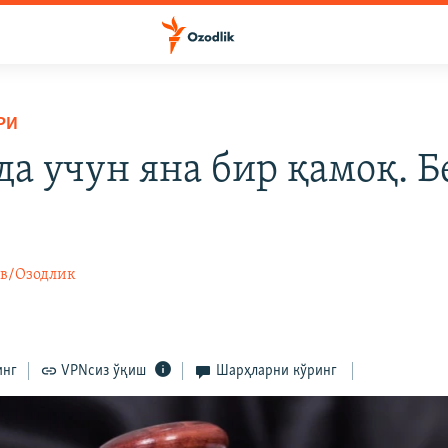
РИ
а учун яна бир қамоқ. 
в/Озодлик
инг
VPNсиз ўқиш
Шарҳларни кўринг