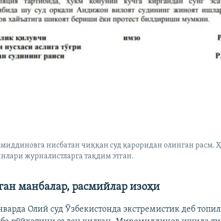
миддиновга нисбатан чиққан суд қароридан олинган расм.
нлари журналистларга тақдим этган.
ган манбалар, расмийлар изоҳи
январда Олий суд Ўзбекистонда экстремистик деб топил