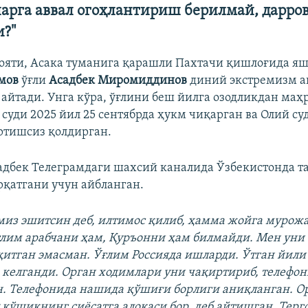
ларга аввал огоҳлантириш берилмай, дарро
?"
яти, Асака туманига қарашли Пахтачи қишлоғида яш
мов
ўғли
Асадбек Миромиддинов
диний экстремизм а
айтади. Унга кўра, ўғлини беш йилга озодликдан ма
 суди 2025 йил 25 сентябрда ҳукм чиқарган ва Олий су
ртишсиз қолдирган.
адбек Телеграмдаги шахсий каналида Ўзбекистонда т
қатгани учун айбланган.
из эшитсин деб, илтимос қилиб, ҳамма жойга мурожа
ғлим арабчани ҳам, Қуръонни ҳам билмайди. Мен уни 
итган эмасман. Ўғлим Россияда ишларди. Ўтган йили
 келганди. Орган ходимлари уни чақиртириб, телефо
. Телефонида нашида қўшиғи борлиги аниқланган. О
 қўшиқнинг сиёсатга алоқаси бор, деб айтишган. Тер