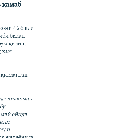
в қамаб
овчи 46 ёшли
йби билан
ҳрум қилиш
д ҳам
ақиқланган
ат қиляпман.
бу
 май ойида
нини
рган
гов жараёнида