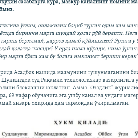
уқуқий сабабларга кўра, мазкур каналнинг номини м
ймиз.
ттагина ўғлим, оиламизни боқиб турган одам ҳам ман
аётида биринчи марта шундай ҳолат рўй беряпти. Нега
нтириш берилмай, дарров қамаб қўйишяпти? Эртага у 
дай ҳолатда чиқади? У ерда нима кўради, нима ўргана
бир марта бўлса ҳам бу болага имконият бериши керак
арида Асадбек нашида мазмунини тушунмаганини би
. Шунингдек суд Рақамли технологиялар вазирлигига 
алини блоклашни юклатган. Аммо “Озодлик” журнали
ра, 69 нафар обуначига эга ушбу канал ва ундаги мате
амай январь охирида ҳам тармоқдан ўчирилмаган.