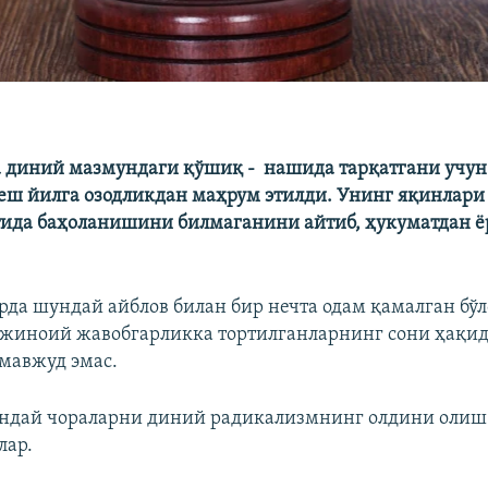
 диний мазмундаги қўшиқ - нашида тарқатгани учун 
еш йилга озодликдан маҳрум этилди. Унинг яқинлари 
ида баҳоланишини билмаганини айтиб, ҳукуматдан 
рда шундай айблов билан бир нечта одам қамалган бўл
жиноий жавобгарликка тортилганларнинг сони ҳақид
мавжуд эмас.
ндай чораларни диний радикализмнинг олдини олиш
лар.