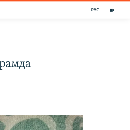
РУС
грамда