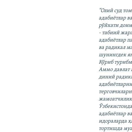
“Олий суд то
адабиётлар в
рўйхати дои
- табиий жар
адабиётлар п
ва радикал м
шунингдек ян
Кўриб турибм
Аммо давлат
диний радика
адабиётларн
терговчиларн
жамоатчиликн
Ўзбекистонда
адабиётлар в
идораларда ҳ
тортишда муа