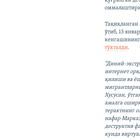
қўғрилган де
оммалаштири
Тақиқланган 
ўтиб, 13 янв
кенгашининг
тўхталди
.
“Диний-экст
интернет орқ
қилиши ва ёш
мигрантларни
Хусусан, ўтг
амалга ошири
терактнинг о
нафар Марка
деструктив ф
кунда виртуа