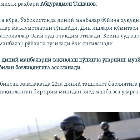
амияти раҳбари
Абдураҳмон Ташанов
.
га кўра, Ўзбекистонда диний манбалар бўйича ҳуқуқн
нлар маълумотларни тўплайди, Дин ишлари қўмитаси 
материаллар Олий судга тақдим этилади. Кейин суд қа
манбалар рўйхати тузилади ёки янгиланади.
 диний манбаларни тақиқлаш кўпинча уларнинг муа
билан боғлиқлигига асосланади.
 биноан мамлакатда 22та диний ташкилот фаолиятига 
тақиқланган бир ярим мингдан зиёд манба эса уларга