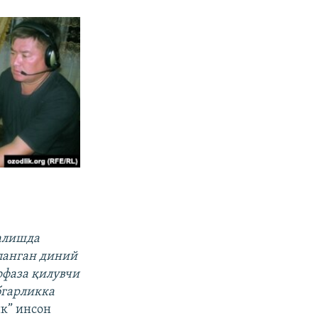
налишда
ланган диний
офаза қилувчи
бгарликка
ик” инсон