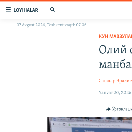
Линклар
LOYIHALAR
Бош
мавзуларга
Излаш
07 Avgust 2026, Toshkent vaqti: 07:06
OZODLIK SURISHTIRUVLARI
ўтинг
Асосий
КУН МАВЗУЛА
OZODVIDEO
навигацияга
Олий 
OZODARXIV
ўтинг
Қидиришга
манба
ўтинг
Санжар Эралие
Yanvar 20, 2026
Ўртоқлаш