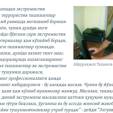
монидан экстремистик
а террористик ташкилотлар
мий равишда янгиланиб бориши
аён, чунки дунёда янги
айдо бўлгани сари экстремистик
атериаллар ҳам кўпайиб боради,
ги ташкилотлар тузилади.
изки, дунёда вазият тинч эмас.
 идораларида ишлаганларнинг
Абдураҳмон Ташанов
л ташкилотлар ва экстремистик
и тушуниш даражаси,
инг профессионаллиги ҳамда
инг хабардорлиги - бу алоҳида масала. Чунки бу йў
 ҳали ҳам кўплаб муаммолар мавжуд. Масалан, тақиқ
а диний экстремизм масаласини ҳаттоки ҳуқуқни муҳ
ам тўғри баҳолаш, ўрганиш ва бу асосда жиноий жаво
йян тушунмовчиликлар учраб туради” -
дейди “Эзгул