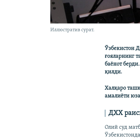
Иллюстратив сурат.
Ўзбекистон Д
ғояларнинг т
баёнот берди
қилди.
Халқаро ташк
амалиёти юза
ДХХ раис
Олий суд мат
Ўзбекистонд