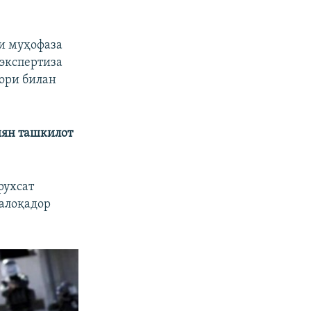
и муҳофаза
экспертиза
рори билан
йян ташкилот
рухсат
 алоқадор