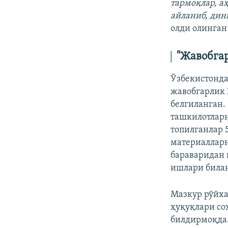
тармоқлар, а
айланиб, дин
олди олинган
"Жавобга
Ўзбекистонда
жавобгарлик 
белгиланган.
ташкилотларн
топилганлар 
материалларн
бараваридан 
ишлари била
Мазкур рўйха
ҳуқуқлари со
билдирмоқда