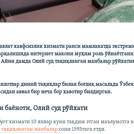
авлат хавфсизлик хизмати раиси мамлакатда экстрем
арқалишида интернет макони муҳим роль ўйнаётгани
. Айни дамда Олий суд тақиқланган манбалар рўйхати
илотлар диний тақиқлар билан боғлиқ масалада Ўзбе
сидан аввал бир неча бор хавотир билдирган.
и баёноти, Олий суд рўйхати
буот хизмати 10 январ куни тақдим этган маълумотга к
а
тақиқланган манбалар
сони 1593тага етди.