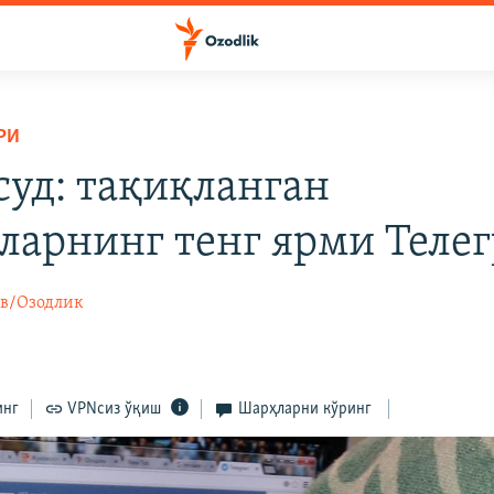
РИ
суд: тақиқланган
ларнинг тенг ярми Теле
в/Озодлик
инг
VPNсиз ўқиш
Шарҳларни кўринг