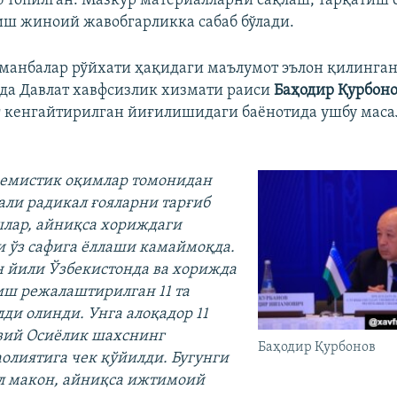
б топилган. Мазкур материалларни сақлаш, тарқатиш 
ш жиноий жавобгарликка сабаб бўлади.
манбалар рўйхати ҳақидаги маълумот эълон қилинган
арда Давлат хавфсизлик хизмати раиси
Баҳодир Қурбон
 кенгайтирилган йиғилишидаги баёнотида ушбу маса
ремистик оқимлар томонидан
али радикал ғояларни тарғиб
лар, айниқса хориждаги
 ўз сафига ёллаши камаймоқда.
ан йили Ўзбекистонда ва хорижда
ш режалаштирилган 11 та
лди олинди. Унга алоқадор 11
зий Осиёлик шахснинг
Баҳодир Қурбонов
аолиятига чек қўйилди. Бугунги
л макон, айниқса ижтимоий