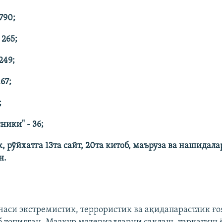
790;
 265;
249;
67;
;
ники" - 36;
 рўйхатга 13та сайт, 20та китоб, маъруза ва нашидала
н.
часи экстремистик, террористик ва ақидапарастлик ғ