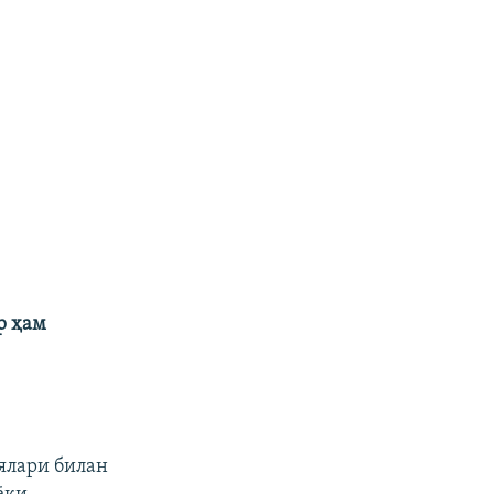
р ҳам
оялари билан