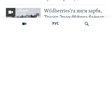
Wildberries’га янги зарба,
Трамп Эрон бўйича баёнот
қилди
РУС
OZODNEWS: Мирзиёев
Қирғизистонда —
Излаш
Чашмадан пенсия
битимигача | Украинага
босқин
Бошқа видеолар
Наманган шаҳар ҳокими
11 йилга қамалди