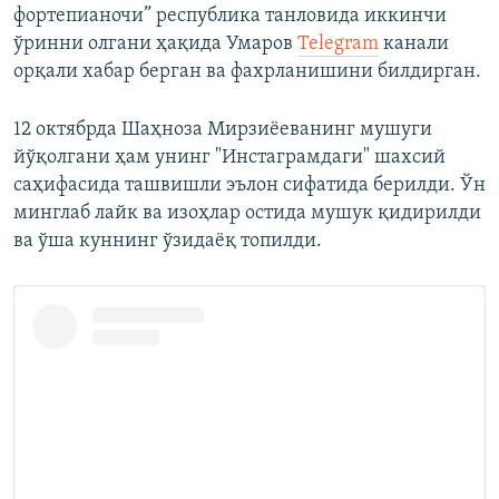
фортепианочи” республика танловида иккинчи
ўринни олгани ҳақида Умаров
Telegram
канали
орқали хабар берган ва фахрланишини билдирган.
12 октябрда Шаҳноза Мирзиёеванинг мушуги
йўқолгани ҳам унинг "Инстаграмдаги" шахсий
саҳифасида ташвишли эълон сифатида берилди. Ўн
минглаб лайк ва изоҳлар остида мушук қидирилди
ва ўша куннинг ўзидаёқ топилди.