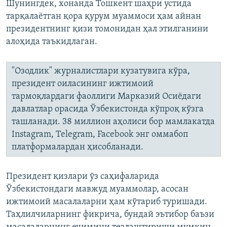
Шунингдек, хонанда Тошкент шаҳри устида
тарқалаётган қора қурум муаммоси ҳам айнан
президентнинг қизи томонидан ҳал этилганини
алоҳида таъкидлаган.
"Озодлик" журналистлари кузатувига кўра,
президент оиласининг ижтимоий
тармоқлардаги фаоллиги Марказий Осиёдаги
давлатлар орасида Ўзбекистонда кўпроқ кўзга
ташланади. 38 миллион аҳолиси бор мамлакатда
Instagram, Telegram, Facebook энг оммабоп
платформалардан ҳисобланади.
Президент қизлари ўз саҳифаларида
Ўзбекистондаги мавжуд муаммолар, асосан
ижтимоий масалаларни ҳам кўтариб туришади.
Таҳлилчиларнинг фикрича, бундай эътибор баъзи