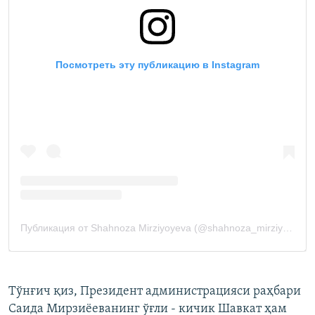
Тўнғич қиз, Президент администрацияси раҳбари
Саида Мирзиёеванинг
ўғли - кичик Шавкат ҳам