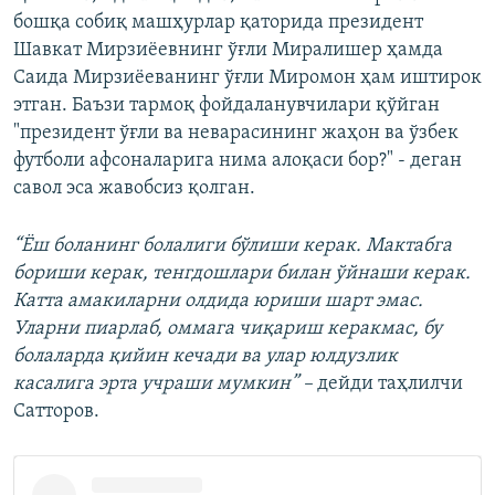
бошқа собиқ машҳурлар қаторида президент
Шавкат Мирзиёевнинг ўғли Миралишер ҳамда
Саида Мирзиёеванинг ўғли Миромон ҳам иштирок
этган. Баъзи тармоқ фойдаланувчилари қўйган
"президент ўғли ва неварасининг жаҳон ва ўзбек
футболи афсоналарига нима алоқаси бор?" - деган
савол эса жавобсиз қолган.
“Ёш боланинг болалиги бўлиши керак. Мактабга
бориши керак, тенгдошлари билан ўйнаши керак.
Катта амакиларни олдида юриши шарт эмас.
Уларни пиарлаб, оммага чиқариш керакмас, бу
болаларда қийин кечади ва улар юлдузлик
касалига эрта учраши мумкин” –
дейди таҳлилчи
Сатторов.