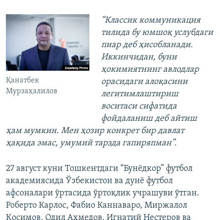
“Классик коммуникация
тилида бу юмшоқ услубдаги
пиар деб ҳисобланади.
Иккинчидан, буни
ҳокимиятнинг авлодлар
Қанатбек
орасидаги алоқасини
Мурзаҳалилов
легитимлаштириш
воситаси сифатида
фойдаланиш деб айтиш
ҳам мумкин. Мен ҳозир конкрет бир давлат
ҳақида эмас, умумий тарзда гапиряпман”.
27 август куни Тошкентдаги “Бунёдкор” футбол
академиясида Ўзбекистон ва дунё футбол
афсоналари ўртасида ўртоқлик учрашуви ўтган.
Роберто Карлос, Фабио Каннаваро, Миржалол
Қосимов, Одил Аҳмедов, Игнатий Нестеров ва