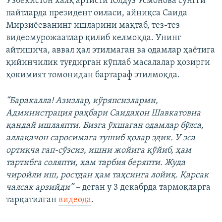
Ўзбекистон халқ артисти Юлдуз Усмонова сўнгги
пайтларда президент оиласи, айниқса Саида
Мирзиёеванинг ишларини мақтаб, тез-тез
видеомурожаатлар қилиб келмоқда. Унинг
айтишича, аввал ҳал этилмаган ва одамлар ҳаётига
қийинчилик туғдирган кўплаб масалалар ҳозирги
ҳокимият томонидан бартараф этилмоқда.
“Баракалла! Азизлар, кўряпсизларми,
Администрация раҳбари Саидахон Шавкатовна
қандай ишлаяпти. Бизга ўхшаган одамлар бўлса,
аллақачон саросимага тушиб қолар эдик. У эса
ортиқча гап-сўзсиз, ишни жойига қўйиб, ҳам
тартибга соляпти, ҳам тарбия беряпти. Жуда
чиройли иш, ростдан ҳам таҳсинга лойиқ. Қарсак
чалсак арзийди” –
деган у 3 декабрда тармоқларга
тарқатилган
видеода
.