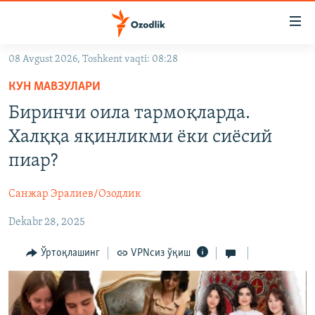
Линклар
Бош
мавзуларга
08 Avgust 2026, Toshkent vaqti: 08:28
ўтинг
OZODLIK SURISHTIRUVLARI
Асосий
КУН МАВЗУЛАРИ
OZODVIDEO
навигацияга
Биринчи оила тармоқларда.
ўтинг
OZODARXIV
Халққа яқинликми ёки сиёсий
Қидиришга
ўтинг
пиар?
На русском
Санжар Эралиев/Озодлик
ИЖТИМОИЙ ТАРМОҚЛАР
Dekabr 28, 2025
Ўртоқлашинг
VPNсиз ўқиш
Озодлик бошқа тилларда