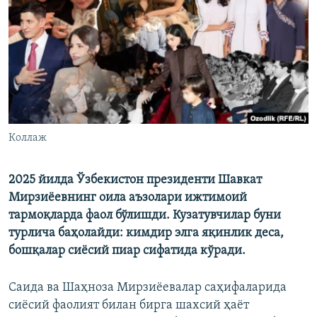
Коллаж
2025 йилда Ўзбекистон президенти Шавкат
Мирзиёевнинг оила аъзолари ижтимоий
тармоқларда фаол бўлишди. Кузатувчилар буни
турлича баҳолайди: кимдир элга яқинлик деса,
бошқалар сиёсий пиар сифатида кўради.
Саида ва Шаҳноза Мирзиёевалар саҳифаларида
сиёсий фаолият билан бирга шахсий ҳаёт