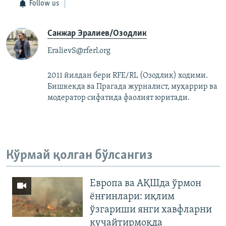
Follow us
Санжар Эралиев/Озодлик
EralievS@rferl.org
2011 йилдан бери RFE/RL (Озодлик) ходими.
Бишкекда ва Прагада журналист, муҳаррир ва
модератор сифатида фаолият юритади.
Кўрмай қолган бўлсангиз
Европа ва АҚШда ўрмон
ёнғинлари: иқлим
ўзгариши янги хавфларни
кучайтирмоқда