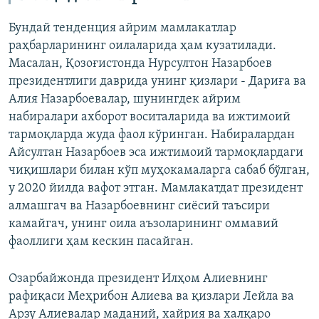
Бундай тенденция айрим мамлакатлар
раҳбарларининг оилаларида ҳам кузатилади.
Масалан, Қозоғистонда Нурсултон Назарбоев
президентлиги даврида унинг қизлари - Дариға ва
Алия Назарбоевалар, шунингдек айрим
набиралари ахборот воситаларида ва ижтимоий
тармоқларда жуда фаол кўринган. Набиралардан
Айсултан Назарбоев эса ижтимоий тармоқлардаги
чиқишлари билан кўп муҳокамаларга сабаб бўлган,
у 2020 йилда вафот этган. Мамлакатдат президент
алмашгач ва Назарбоевнинг сиёсий таъсири
камайгач, унинг оила аъзоларининг оммавий
фаоллиги ҳам кескин пасайган.
Озарбайжонда президент Илҳом Алиевнинг
рафиқаси Меҳрибон Алиева ва қизлари Лейла ва
Арзу Алиевалар маданий, хайрия ва халқаро