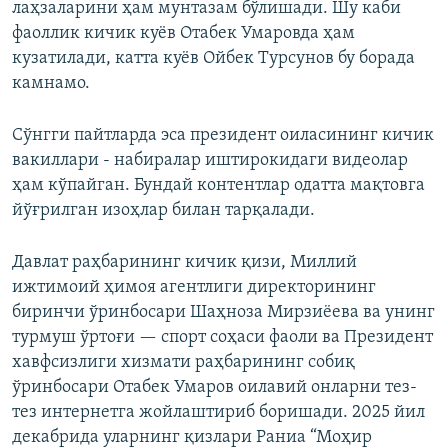
лаҳзаларини ҳам мунтазам бўлишади. Шу каби
фаоллик кичик куёв Отабек Умаровда ҳам
кузатилади, катта куёв Ойбек Турсунов бу борада
камнамо.
Сўнгги пайтларда эса президент оиласининг кичик
вакиллари - набиралар иштирокидаги видеолар
ҳам кўпайган. Бундай контентлар одатта мақтовга
йўғрилган изоҳлар билан тарқалади.
Давлат раҳбарининг кичик қизи, Миллий
ижтимоий ҳимоя агентлиги директорининг
биринчи ўринбосари Шаҳноза Мирзиёева ва унинг
турмуш ўртоғи — спорт соҳаси фаоли ва Президент
хавфсизлиги хизмати раҳбарининг собиқ
ўринбосари Отабек Умаров оилавий онларни тез-
тез интернетга жойлаштириб боришади. 2025 йил
декабрида уларнинг қизлари Раниа “Моҳир