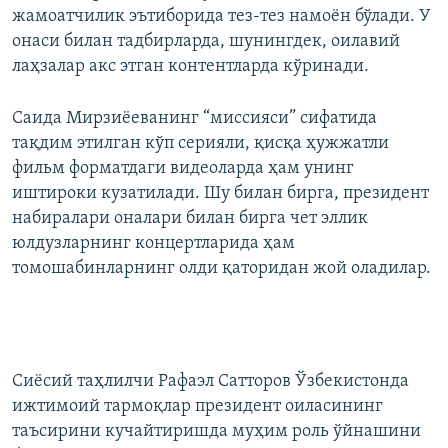
жамоатчилик эътиборида тез-тез намоён бўлади. У
онаси билан тадбирларда, шунингдек, оилавий
лаҳзалар акс этган контентларда кўринади.
Саида Мирзиёеванинг “миссияси” сифатида
тақдим этилган кўп серияли, қисқа ҳужжатли
фильм форматдаги видеоларда ҳам унинг
иштироки кузатилади. Шу билан бирга, президент
набиралари оналари билан бирга чет эллик
юлдузларнинг концертларида ҳам
томошабинларнинг олди қаторидан жой оладилар.
Сиёсий таҳлилчи Рафаэл Сатторов Ўзбекистонда
ижтимоий тармоқлар президент оиласининг
таъсирини кучайтиришда муҳим роль ўйнашини