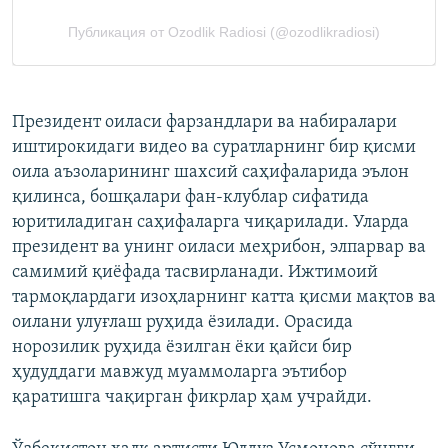
Президент оиласи фарзандлари ва набиралари
иштирокидаги видео ва суратларнинг бир қисми
оила аъзоларининг шахсий саҳифаларида эълон
қилинса, бошқалари фан-клублар сифатида
юритиладиган саҳифаларга чиқарилади. Уларда
президент ва унинг оиласи меҳрибон, элпарвар ва
самимий қиёфада тасвирланади. Ижтимоий
тармоқлардаги изоҳларнинг катта қисми мақтов ва
оилани улуғлаш руҳида ёзилади. Орасида
норозилик руҳида ёзилган ёки қайси бир
ҳудуддаги мавжуд муаммоларга эътибор
қаратишга чақирган фикрлар ҳам учрайди.