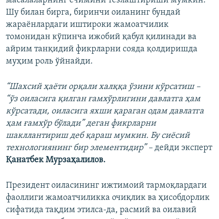
масалаларнинг ечимини тезлаштириши мумкин.
Шу билан бирга, биринчи оиланинг бундай
жараёнлардаги иштироки жамоатчилик
томонидан кўпинча ижобий қабул қилинади ва
айрим танқидий фикрларни сояда қолдиришда
муҳим роль ўйнайди.
“Шахсий ҳаёти орқали халққа ўзини кўрсатиш –
“ўз оиласига қилган ғамхўрлигини давлатга ҳам
кўрсатади, оиласига яхши қараган одам давлатга
ҳам ғамхўр бўлади” деган фикрларни
шакллантириш деб қараш мумкин. Бу сиёсий
технологиянинг бир элементидир” –
дейди эксперт
Қанатбек Мурзаҳалилов.
Президент оиласининг ижтимоий тармоқлардаги
фаоллиги жамоатчиликка очиқлик ва ҳисобдорлик
сифатида тақдим этилса-да, расмий ва оилавий