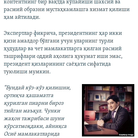
контентнинг бир вақтда кўпайиши шахсий ва
расмий образни мустаҳкамлашга хизмат қилиши
ҳам айтилади.
Экспертлар фикрича, президентнинг ҳар икки
қизи амалдор бўлгани учун уларнинг турли
ҳудудлар ва чет мамлакатларга қилган расмий
ташрифлари оддий аҳолига ҳукумат иши эмас,
президент қизларининг саёҳати сифатида
туюлиши мумкин.
“Бундай кўз-кўз қилишни,
ортиқча ҳашаматга
қурилган пиарни бироз
тийган маъқул. Чунки
жаҳон тажрибаси шуни
кўрсатмоқдаки, айниқса
Осиё мамлакатларида