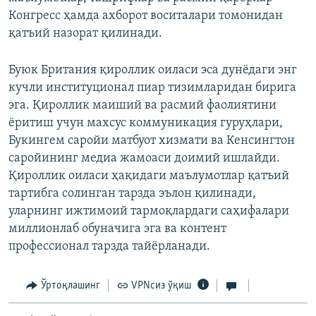
Конгресс ҳамда ахборот воситалари томонидан
қатъий назорат қилинади.
Буюк Британия қироллик оиласи эса дунёдаги энг
кучли институционал пиар тизимларидан бирига
эга. Қироллик маиший ва расмий фаолиятини
ёритиш учун махсус коммуникация гуруҳлари,
Букингем саройи матбуот хизмати ва Кенсингтон
саройининг медиа жамоаси доимий ишлайди.
Қироллик оиласи ҳақидаги маълумотлар қатъий
тартибга солинган тарзда эълон қилинади,
уларнинг ижтимоий тармоқлардаги саҳифалари
миллионлаб обуначига эга ва контент
профессионал тарзда тайёрланади.
Ўртоқлашинг
VPNсиз ўқиш