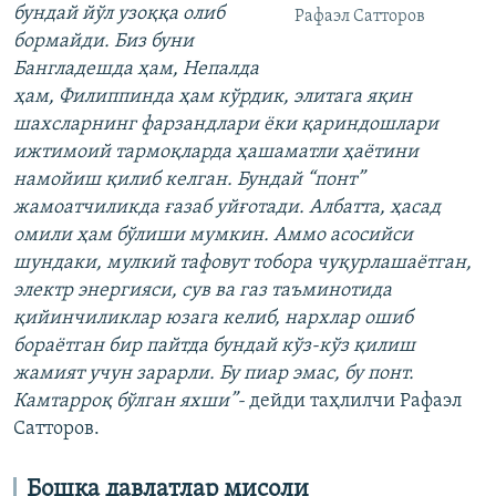
бундай йўл узоққа олиб
Рафаэл Сатторов
бормайди. Биз буни
Бангладешда ҳам, Непалда
ҳам, Филиппинда ҳам кўрдик, элитага яқин
шахсларнинг фарзандлари ёки қариндошлари
ижтимоий тармоқларда ҳашаматли ҳаётини
намойиш қилиб келган. Бундай “понт”
жамоатчиликда ғазаб уйғотади. Албатта, ҳасад
омили ҳам бўлиши мумкин. Аммо асосийси
шундаки, мулкий тафовут тобора чуқурлашаётган,
электр энергияси, сув ва газ таъминотида
қийинчиликлар юзага келиб, нархлар ошиб
бораётган бир пайтда бундай кўз-кўз қилиш
жамият учун зарарли. Бу пиар эмас, бу понт.
Камтарроқ бўлган яхши”-
дейди таҳлилчи Рафаэл
Сатторов.
Бошқа давлатлар мисоли