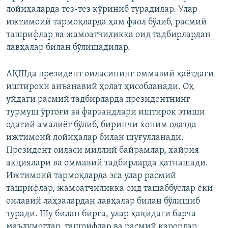
лойиҳаларда тез-тез кўриниб турадилар. Улар
ижтимоий тармоқларда ҳам фаол бўлиб, расмий
ташрифлар ва жамоатчиликка оид тадбирлардан
лавҳалар билан бўлишадилар.
АҚШда президент оиласининг оммавий ҳаётдаги
иштироки анъанавий ҳолат ҳисобланади. Оқ
уйдаги расмий тадбирларда президентнинг
турмуш ўртоғи ва фарзандлари иштирок этиши
одатий амалиёт бўлиб, биринчи хоним одатда
ижтимоий лойиҳалар билан шуғулланади.
Президент оиласи миллий байрамлар, хайрия
акциялари ва оммавий тадбирларда қатнашади.
Ижтимоий тармоқларда эса улар расмий
ташрифлар, жамоатчиликка оид ташаббуслар ёки
оилавий лаҳзалардан лавҳалар билан бўлишиб
туради. Шу билан бирга, улар ҳақидаги барча
маълумотлар, ташрифлар ва расмий қарорлар