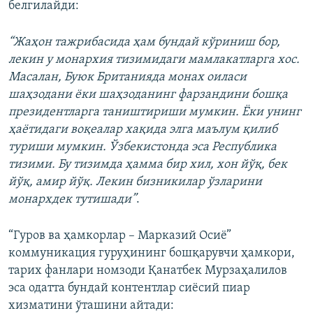
белгилайди:
“Жаҳон тажрибасида ҳам бундай кўриниш бор,
лекин у монархия тизимидаги мамлакатларга хос.
Масалан, Буюк Британияда монах оиласи
шаҳзодани ёки шаҳзоданинг фарзандини бошқа
президентларга таништириши мумкин. Ёки унинг
ҳаётидаги воқеалар хақида элга маълум қилиб
туриши мумкин. Ўзбекистонда эса Республика
тизими. Бу тизимда ҳамма бир хил, хон йўқ, бек
йўқ, амир йўқ. Лекин бизникилар ўзларини
монархдек тутишади”
.
“Гуров ва ҳамкорлар – Марказий Осиё”
коммуникация гуруҳининг бошқарувчи ҳамкори,
тарих фанлари номзоди Қанатбек Мурзаҳалилов
эса одатта бундай контентлар сиёсий пиар
хизматини ўташини айтади: