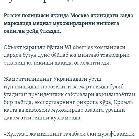
Россия полицияси яқинда Москва яқинидаги савдо
марказида меҳнат муҳожирларини нишонга
олинган рейд ўтказди.
Объект қарашли бўлган Wildberries компанияси
дарҳол бутун дунё бўйлаб юз минглаб товарларни
етказиш кечикиши ҳақида огоҳлантирди.
Жамоатчиликнинг Украинадаги уруш
йўналишидан норозилиги ва март ойида бўлиб
ўтадиган президентлик сайловлари яқинлашаётган
бир пайтда, экспертларнинг фикрига кўра, Кремль
катта ва ҳимоясиз муҳожирлар эвазига урушни
давом эттиришни кўзламоқда.
«Ҳукумат жамиятнинг ғалабаси ёки муваффақияти