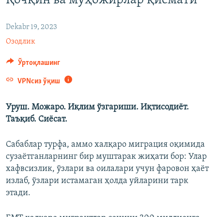
Қочқин ва муҳожирлар қисмати
Dekabr 19, 2023
Озодлик
Ўртоқлашинг
VPNсиз ўқиш
Уруш. Можаро. Иқлим ўзгариши. Иқтисодиёт.
Таъқиб. Сиёсат.
Сабаблар турфа, аммо халқаро миграция оқимида
сузаётганларнинг бир муштарак жиҳати бор: Улар
хафвсизлик, ўзлари ва оилалари учун фаровон ҳаёт
излаб, ўзлари истамаган ҳолда уйларини тарк
этади.