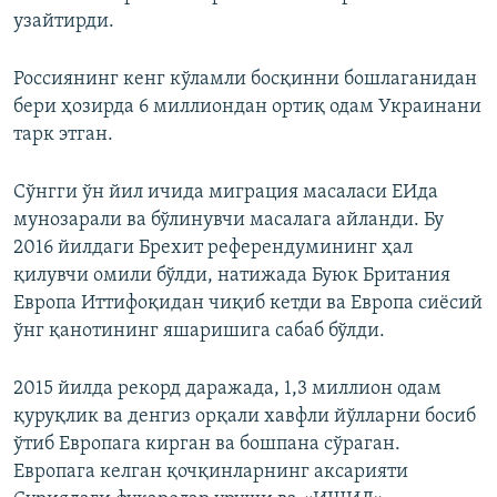
узайтирди.
Россиянинг кенг кўламли босқинни бошлаганидан
бери ҳозирда 6 миллиондан ортиқ одам Украинани
тарк этган.
Сўнгги ўн йил ичида миграция масаласи ЕИда
мунозарали ва бўлинувчи масалага айланди. Бу
2016 йилдаги Брехит референдумининг ҳал
қилувчи омили бўлди, натижада Буюк Британия
Европа Иттифоқидан чиқиб кетди ва Европа сиёсий
ўнг қанотининг яшаришига сабаб бўлди.
2015 йилда рекорд даражада, 1,3 миллион одам
қуруқлик ва денгиз орқали хавфли йўлларни босиб
ўтиб Европага кирган ва бошпана сўраган.
Европага келган қочқинларнинг аксарияти