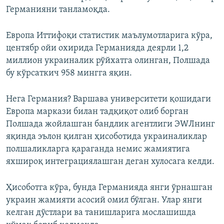
Германияни танламоқда.
Европа Иттифоқи статистик маълумотларига кўра,
центябр ойи охирида Германияда деярли 1,2
миллион украиналик рўйхатга олинган, Полшада
бу кўрсаткич 958 мингга яқин.
Нега Германия? Варшава университети қошидаги
Европа маркази билан тадқиқот олиб борган
Полшада жойлашган бандлик агентлиги ЭWЛнинг
яқинда эълон қилган ҳисоботида украиналиклар
полшаликларга қараганда немис жамиятига
яхшироқ интеграциялашган деган хулосага келди.
Ҳисоботга кўра, бунда Германияда янги ўрнашган
украин жамияти асосий омил бўлган. Улар янги
келган дўстлари ва танишларига мослашишда