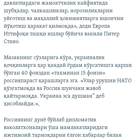
давлатлардаги жамоатчилик кайфиятида
шубҳалар, чалкашликлар, норозиликларни
уйғотиш ва маҳаллий ҳокимиятларга ишончни
йўқотиш ҳаракат қилмоқда», деди Европа
Иттифоқи ташқи ишлар бўйича вакили Питер
Стано.
Мазакнинг сўзларига кўра, украиналик
қочқинларга ҳар қандай ёрдам кўрсатишга қарши
бўлган 40 фоиздан «тахминан 15 фоизи»
россияпараст қарашларга эга. «Улар урушни НАТО
қўзғатмоқда ва Россия шунчаки жавоб
қайтармоқда. Украина эса душман” деб
ҳисоблайди.»,
Россиянинг дунё бўйлаб дипломатик
ваколатхоналари ўша мамлакатларидаги
ижтимоий тармоқларни ёлғон хабарлар билан