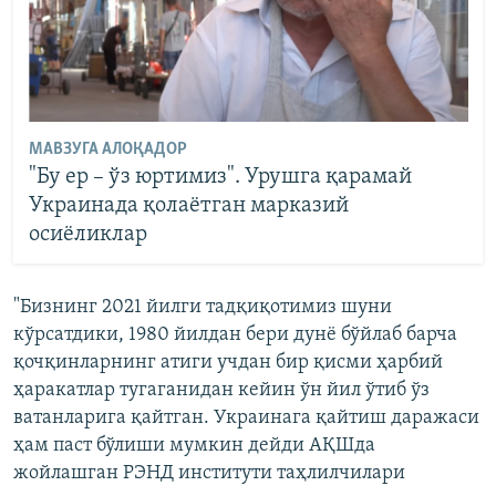
МАВЗУГА АЛОҚАДОР
"Бу ер – ўз юртимиз". Урушга қарамай
Украинада қолаётган марказий
осиёликлар
"Бизнинг 2021 йилги тадқиқотимиз шуни
кўрсатдики, 1980 йилдан бери дунё бўйлаб барча
қочқинларнинг атиги учдан бир қисми ҳарбий
ҳаракатлар тугаганидан кейин ўн йил ўтиб ўз
ватанларига қайтган. Украинага қайтиш даражаси
ҳам паст бўлиши мумкин дейди АҚШда
жойлашган РЭНД институти таҳлилчилари