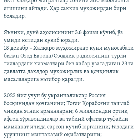
БМТ халқаро мигрантлар сонини 300 миллионга
етишини айтади. Ҳар саккиз муҳожирдан бири
боладир.
Яъники, дунё аҳолисининг 3.6 фоизи кўчиб, ўз
умиди кетидан қувиб юради.
18 декабр – Халқаро муҳожирлар куни муносабати
билан Озод Европа/Озодлик радиосининг турли
тиллардаги хизматлари биз хабар узатадиган 23 та
давлатга дахлдор муҳожирлик ва қочқинлик
масалаларига эътибор қаратди.
2023 йил учун бу украиналиклар Россия
босқинидан қочганини; Тоғли Қорабоғни ташлаб
чиққан этник арманларни; 6 миллиондан ортиқ
афғон зўравонликлар ва табиий офатлар туфайли
мамлакат ичида сарсон кўчиб юрганини; Ғазодаги
урушнинг минтақавий оқибатларини;