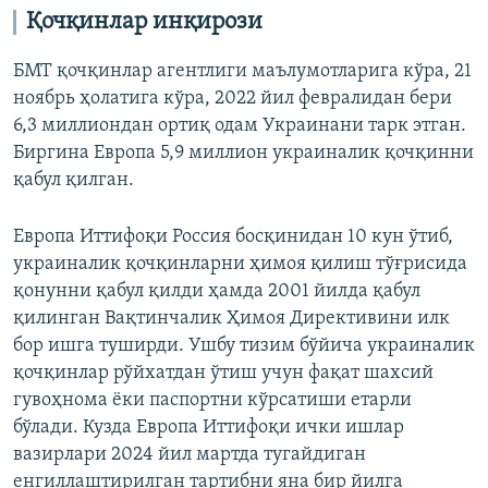
Қочқинлар инқирози
БМТ қочқинлар агентлиги маълумотларига кўра, 21
ноябрь ҳолатига кўра, 2022 йил февралидан бери
6,3 миллиондан ортиқ одам Украинани тарк этган.
Биргина Европа 5,9 миллион украиналик қочқинни
қабул қилган.
Европа Иттифоқи Россия босқинидан 10 кун ўтиб,
украиналик қочқинларни ҳимоя қилиш тўғрисида
қонунни қабул қилди ҳамда 2001 йилда қабул
қилинган Вақтинчалик Ҳимоя Директивини илк
бор ишга туширди. Ушбу тизим бўйича украиналик
қочқинлар рўйхатдан ўтиш учун фақат шахсий
гувоҳнома ёки паспортни кўрсатиши етарли
бўлади. Кузда Европа Иттифоқи ички ишлар
вазирлари 2024 йил мартда тугайдиган
енгиллаштирилган тартибни яна бир йилга