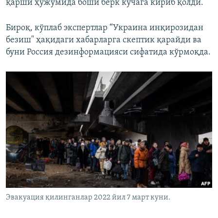
қарши ҳужумида боши берк кўчага кириб қолди.
Бироқ, кўплаб экспертлар “Украина инқирозидан
безиш" ҳақидаги хабарларга скептик қарайди ва
буни Россия дезинформацияси сифатида кўрмоқда.
Эвакуация қилинганлар 2022 йил 7 март куни.