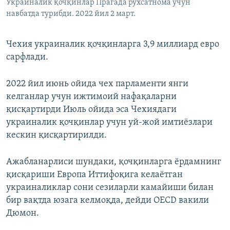
Украиналик қочқинлар Прагада рухсатнома учун
навбатда турибди. 2022 йил 2 март.
Чехия украиналик қочқинларга 3,9 миллиард евро
сарфлади.
2022 йил июнь ойида чех парламенти янги
келганлар учун ижтимоий нафақаларни
қисқартирди Июль ойида эса Чехиядаги
украиналик қочқинлар учун уй-жой имтиёзлари
кескин қисқартирилди.
Ажабланарлиси шундаки, қочқинларга ёрдамнинг
қисқариши Европа Иттифоқига келаётган
украиналиклар сони сезиларли камайиши билан
бир вақтда юзага келмоқда, дейди ОECD вакили
Дюмон.