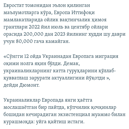
Евростат томонидан эълон қилинган
маълумотларга кўра, Европа Иттифоқи
мамлакатларида ойлик вақтинчалик ҳимоя
грантлари 2022 йил июль ва центябр ойлари
орасида 200,000 дан 2023 йилнинг худди шу даври
учун 80,000 гача камайган.
«Сўнгги 12 ойда Украинадан Европага миграция
оқими нолга яқин бўлди. Демак,
украиналикларнинг катта гуруҳларини қўллаб-
қувватлаш зарурати актуаллигини йўқотди »,
дейди Дюмонт.
Украиналиклар Европада янги ҳаётга
мослашаётган бир пайтда, кўпчилик қочқинлар
бошидан кечирадиган экзистенциал муаммо билан
курашмоқда: уйга қайтиш истаги.