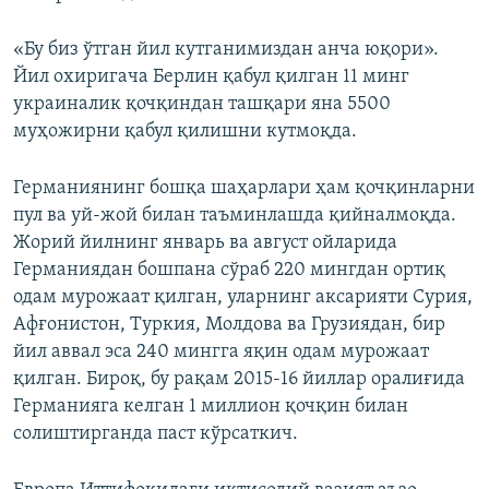
«Бу биз ўтган йил кутганимиздан анча юқори».
Йил охиригача Берлин қабул қилган 11 минг
украиналик қочқиндан ташқари яна 5500
муҳожирни қабул қилишни кутмоқда.
Германиянинг бошқа шаҳарлари ҳам қочқинларни
пул ва уй-жой билан таъминлашда қийналмоқда.
Жорий йилнинг январь ва август ойларида
Германиядан бошпана сўраб 220 мингдан ортиқ
одам мурожаат қилган, уларнинг аксарияти Сурия,
Афғонистон, Туркия, Молдова ва Грузиядан, бир
йил аввал эса 240 мингга яқин одам мурожаат
қилган. Бироқ, бу рақам 2015-16 йиллар оралиғида
Германияга келган 1 миллион қочқин билан
солиштирганда паст кўрсаткич.