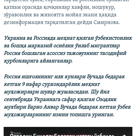
қатлам орасида қочқинлар хавфли, ношукур,
зўравонлик ва жиноятга мойил экани ҳақида
дезинформация тарқатилган дейди Смирнова.
Украина ва Россияда меҳнат қилган ўзбекистонлик
ва бошқа марказий осиёлик ўнлаб мигрантлар
Россия бошлаган асоссиз тажовузнинг тасодифий
қурбонларига айланганлар.
Россия ишғолининг илк кунлари Бучада бедарак
кетган 9 нафар сурхондарёлик меҳнат
муҳожирлари шулар жумласидан. Шу йил
сентябрида Украинага сафар қилган Озодлик
мухбири Барно Анвар Бучада бедарак кетган ўзбек
муҳожирларининг изини топишга уринган.