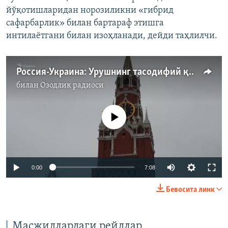
йўқотишларидан норозиликни «гибрид
сафарбарлик» билан бартараф этишга
интилаётгани билан изоҳланади, дейди таҳлилчи.
Россия-Украина: Урушнинг тасодифий қурбонлари - мигрантлар
билан
Озодлик радиоси
Айни дамда медиа-манба мавжуд эмас
Auto
0:00
7:08
240p
Бевосита линк
360p
Auto
240p
360p
480p
480p
Масжидлардаги рейдлар