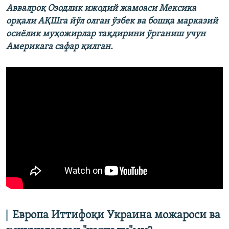
Аввалроқ Озодлик ижодий жамоаси Мексика
орқали АҚШга йўл олган ўзбек ва бошқа марказий
осиёлик муҳожирлар тақдирини ўрганиш учун
Америкага сафар қилган.
Европа Иттифоқи Украина можароси ва