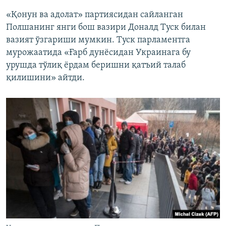
«Қонун ва адолат» партиясидан сайланган
Полшанинг янги бош вазири Доналд Туск билан
вазият ўзгариши мумкин. Туск парламентга
мурожаатида «Ғарб дунёсидан Украинага бу
урушда тўлиқ ёрдам беришни қатъий талаб
қилишини» айтди.