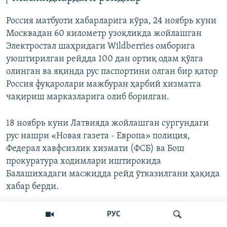
720p
720p
1080p
Россия матбуоти хабарларига кўра, 24 ноябрь куни
1080p
Москвадан 60 километр узоқликда жойлашган
Электростал шаҳридаги Wildberries омборига
уюштирилган рейдда 100 дан ортиқ одам қўлга
олинган ва яқинда рус паспортини олган бир қатор
Россия фуқаролари мажбуран ҳарбий хизматга
чақириш марказларига олиб борилган.
18 ноябрь куни Латвияда жойлашган сургундаги
рус нашри «Новая газета - Европа» полиция,
Федерал хавфсизлик хизмати (ФСБ) ва Бош
прокуратура ходимлари иштирокида
Балашихадаги масжидда рейд ўтказилгани ҳақида
хабар берди.
Икки кун аввал полиция миллатчи кўнгиллилар
РУС
билан Балашиха яқинидаги Реутов посёлкасидаги