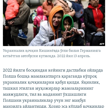
Украиналик қочқин Кишинёвда ўғли билан Германияга
кетаётган автобусни кутмоқда. 2022 йил 13 апрель.
2022 йилги босқиндан кейинги дастлабки ойларда
Полша бошқа мамлакатларга қараганда кўпроқ
украиналик қочқинларни қабул қилди. Яқинлик,
ташкил этилган муҳожирлар жамоаларининг
мавжудлиги, тил ва маданият ўхшашлиги
Полшани украиналиклар учун энг мақбул
манзилга айлантирди. Ҳозир эса кўплаб қочқинлар