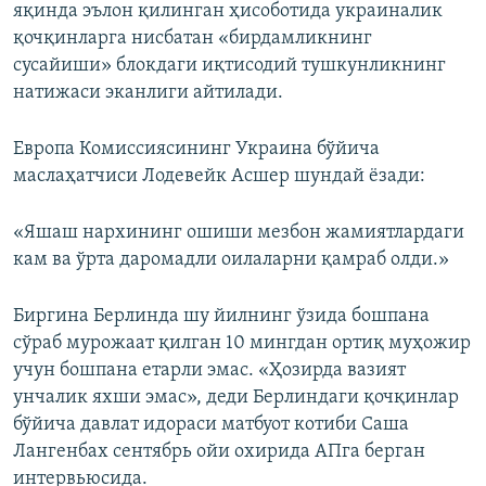
яқинда эълон қилинган ҳисоботида украиналик
қочқинларга нисбатан «бирдамликнинг
сусайиши» блокдаги иқтисодий тушкунликнинг
натижаси эканлиги айтилади.
Европа Комиссиясининг Украина бўйича
маслаҳатчиси Лодевейк Асшер шундай ёзади:
«Яшаш нархининг ошиши мезбон жамиятлардаги
кам ва ўрта даромадли оилаларни қамраб олди.»
Биргина Берлинда шу йилнинг ўзида бошпана
сўраб мурожаат қилган 10 мингдан ортиқ муҳожир
учун бошпана етарли эмас. «Ҳозирда вазият
унчалик яхши эмас», деди Берлиндаги қочқинлар
бўйича давлат идораси матбуот котиби Саша
Лангенбах сентябрь ойи охирида АПга берган
интервьюсида.