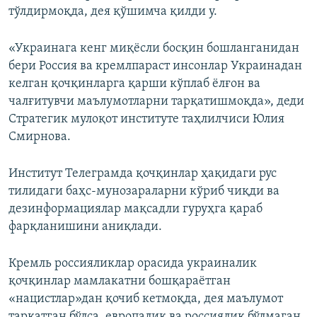
тўлдирмоқда, дея қўшимча қилди у.
«Украинага кенг миқёсли босқин бошланганидан
бери Россия ва кремлпараст инсонлар Украинадан
келган қочқинларга қарши кўплаб ёлғон ва
чалғитувчи маълумотларни тарқатишмоқда», деди
Стратегик мулоқот институте таҳлилчиси Юлия
Смирнова.
Институт Телеграмда қочқинлар ҳақидаги рус
тилидаги баҳс-мунозараларни кўриб чиқди ва
дезинформациялар мақсадли гуруҳга қараб
фарқланишини аниқлади.
Кремль россияликлар орасида украиналик
қочқинлар мамлакатни бошқараётган
«нацистлар»дан қочиб кетмоқда, дея маълумот
тарқатган бўлса, европалик ва россиялик бўлмаган