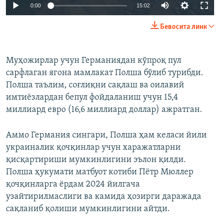
Auto
0:00
15:02
240p
Бевосита линк
360p
Auto
240p
360p
480p
480p
Муҳожирлар учун Германиядан кўпроқ пул
сарфлаган ягона мамлакат Полша бўлиб турибди.
720p
720p
810p
Полша таълим, соғлиқни сақлаш ва оилавий
810p
имтиёзлардан бепул фойдаланиш учун 15,4
миллиард евро (16,6 миллиард доллар) ажратган.
Аммо Германия сингари, Полша ҳам келаси йили
украиналик қочқинлар учун харажатларни
қисқартириши мумкинлигини эълон қилди.
Полша ҳукумати матбуот котиби Пётр Мюллер
қочқинларга ёрдам 2024 йилгача
узайтирилмаслиги ва камида ҳозирги даражада
сақланиб қолиши мумкинлигини айтди.