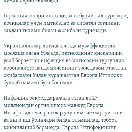
кўмак бериб келмоқда.
Германия юқори иш ҳақи, мажбурий тил курслари,
қочқинлар учун имтиёзлар ва сифатли соғлиқни
сақлаш тизими билан жозибали кўринади.
Украиналиклар янги давлатда муваффақиятли
мослаша олган бўлсада, иқтисоднинг қисқариши
ўсиб бораётган инфляция ва иқтисодий турғунлик,
коронавирус пандемиясининг узоқ давом этаётган
оқибатлари билан курашаётган Европа Иттифоқи
бўйлаб намоён бўла бошлади.
Инфляция рекорд даражага етган ва 27
миллиондан ортиқ ишсиз мавжуд Европа
Иттифоқида мигрантлар учун имтиёзлар, уй-жой
ва янги иш ўринлари билан таъминлаш тобора
қийинлашиб бормоқда. Европа Иттифоқининг