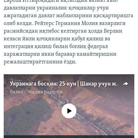
Европа Иттифоқидаги иқтисодий вазият аъзо
давлатларни украиналик қочқинлар учун
ажратадиган давлат маблағларини қисқартиришга
олиб келди. Рейтерс Германия Молия вазирлиги
расмийсидан иқтибос келтирган ҳолда Берлин
келаси йили қочқинларни қабул қилиш ва
интеграция қилиш билан боғлиқ федерал
харажатларни икки баравар камайтиришни
режалаштираётганини ёзди.
Украинага босқин: 25-кун | Шакар учун жанглар ва каркидон Киев
билан
Озодлик радиоси
Айни дамда медиа-манба мавжуд эмас