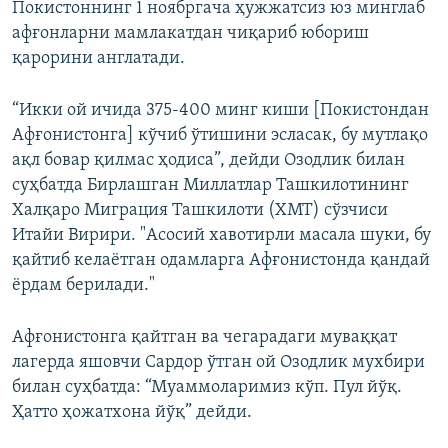
Покистоннинг 1 ноябргача ҳужжатсиз юз минглаб
афғонларни мамлакатдан чиқариб юбориш
қарорини англатади.
“Икки ой ичида 375-400 минг киши [Покистондан
Афғонистонга] кўчиб ўтишини эсласак, бу мутлақо
ақл бовар қилмас ҳодиса”, дейди Озодлик билан
суҳбатда Бирлашган Миллатлар Ташкилотининг
Халқаро Миграция Ташкилоти (ХМТ) сўзчиси
Итайи Вирири. "Асосий хавотирли масала шуки, бу
қайтиб келаётган одамларга Афғонистонда қандай
ёрдам берилади."
Афғонистонга қайтган ва чегарадаги муваққат
лагерда яшовчи Сардор ўтган ой Озодлик мухбири
билан суҳбатда: “Муаммоларимиз кўп. Пул йўқ.
Ҳатто ҳожатхона йўқ” дейди.