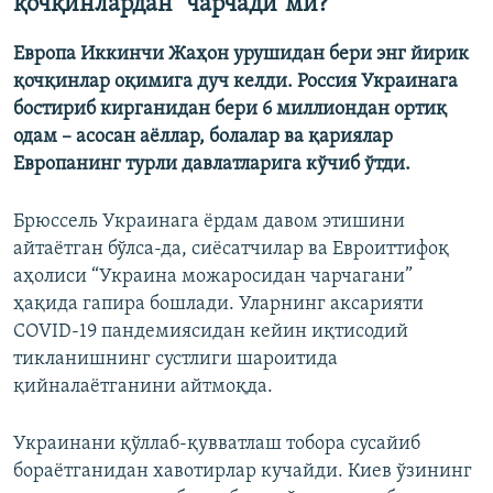
қочқинлардан "чарчади"ми?
Европа Иккинчи Жаҳон урушидан бери энг йирик
қочқинлар оқимига дуч келди. Россия Украинага
бостириб кирганидан бери 6 миллиондан ортиқ
одам – асосан аёллар, болалар ва қариялар
Европанинг турли давлатларига кўчиб ўтди.
Брюссель Украинага ёрдам давом этишини
айтаётган бўлса-да, сиёсатчилар ва Евроиттифоқ
аҳолиси “Украина можаросидан чарчагани”
ҳақида гапира бошлади. Уларнинг аксарияти
CОVID-19 пандемиясидан кейин иқтисодий
тикланишнинг сустлиги шароитида
қийналаётганини айтмоқда.
Украинани қўллаб-қувватлаш тобора сусайиб
бораётганидан хавотирлар кучайди. Киев ўзининг