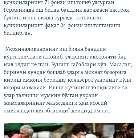
қочқинларнинг 71 фоизи иш топиб улгурган.
Германияда иш билан бандлик даражаси пастроқ
бўлган, июнь ойида сўровда қатнашган
қочқинларнинг фақат 24 фоизи иш топганини
билдирган.
"Украиналикларнинг иш билан бандлик
кўрсаткичлари ажойиб, уларнинг аксарияти бир
йил олдин келган. Бунинг сабаблари кўп. Масалан,
биринчи кундан бошлаб уларга меҳнат бозорига
кириш имкони берилди; қолаверса уларнинг кўпи
юқори малакали. Ишчи кучининг танқислиги ва
улар таяниши мумкин бўлган украин
жамоаларининг мавжудлиги ҳам асосий
омиллардан ҳисобланади” дейди Дюмонт.