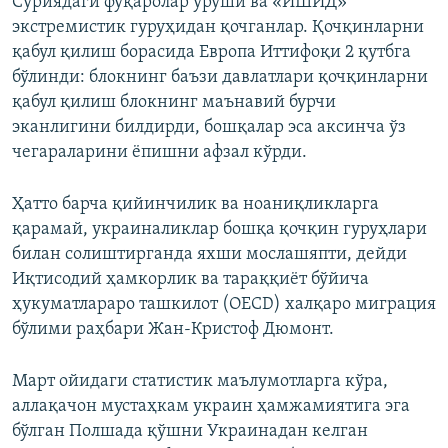
Суриядаги фуқаролар уруши ва «ИШИД»
экстремистик гуруҳидан қочганлар. Қочқинларни
қабул қилиш борасида Европа Иттифоқи 2 қутбга
бўлинди: блокнинг баъзи давлатлари қочқинларни
қабул қилиш блокнинг маънавий бурчи
эканлигини билдирди, бошқалар эса аксинча ўз
чегараларини ёпишни афзал кўрди.
Ҳатто барча қийинчилик ва ноаниқликларга
қарамай, украиналиклар бошқа қочқин гуруҳлари
билан солиштирганда яхши мослашяпти, дейди
Иқтисодий ҳамкорлик ва тараққиёт бўйича
ҳукуматлараро ташкилот (ОECD) халқаро миграция
бўлими раҳбари Жан-Кристоф Дюмонт.
Март ойидаги статистик маълумотларга кўра,
аллақачон мустаҳкам украин ҳамжамиятига эга
бўлган Полшада қўшни Украинадан келган