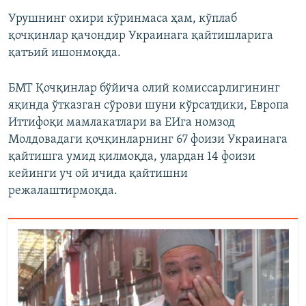
Урушнинг охири кўринмаса ҳам, кўплаб
қочқинлар қачондир Украинага қайтишларига
қатъий ишонмоқда.
БМТ Қочқинлар бўйича олий комиссарлигининг
яқинда ўтказган сўрови шуни кўрсатдики, Европа
Иттифоқи мамлакатлари ва ЕИга номзод
Молдовадаги қочқинларнинг 67 фоизи Украинага
қайтишга умид қилмоқда, улардан 14 фоизи
кейинги уч ой ичида қайтишни
режалаштирмоқда.