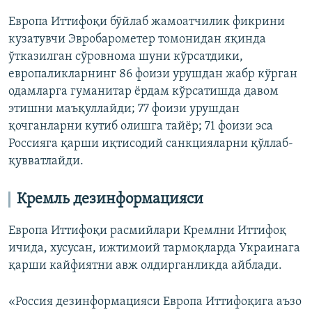
Европа Иттифоқи бўйлаб жамоатчилик фикрини
кузатувчи Эвробарометер томонидан яқинда
ўтказилган сўровнома шуни кўрсатдики,
европаликларнинг 86 фоизи урушдан жабр кўрган
одамларга гуманитар ёрдам кўрсатишда давом
этишни маъқуллайди; 77 фоизи урушдан
қочганларни кутиб олишга тайёр; 71 фоизи эса
Россияга қарши иқтисодий санкцияларни қўллаб-
қувватлайди.
Кремль дезинформацияси
Европа Иттифоқи расмийлари Кремлни Иттифоқ
ичида, хусусан, ижтимоий тармоқларда Украинага
қарши кайфиятни авж олдирганликда айблади.
«Россия дезинформацияси Европа Иттифоқига аъзо