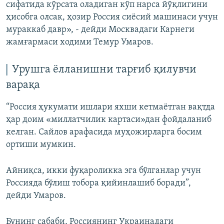
сифатида кўрсата оладиган кўп нарса йўқлигини
ҳисобга олсак, ҳозир Россия сиёсий машинаси учун
мураккаб давр», - дейди Москвадаги Карнеги
жамғармаси ходими Темур Умаров.
Урушга ёлланишни тарғиб қилувчи
варақa
“Россия ҳукумати ишлари яхши кетмаётган вақтда
ҳар доим «миллатчилик картаси»дан фойдаланиб
келган. Сайлов арафасида муҳожирларга босим
ортиши мумкин.
Айниқса, икки фуқароликка эга бўлганлар учун
Россияда бўлиш тобора қийинлашиб боради”,
дейди Умаров.
Бунинг сабаби, Россиянинг Украинадаги