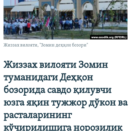
Жиззах вилояти, "Зомин деҳқон бозори"
Жиззах вилояти Зомин
туманидаги Деҳқон
бозорида савдо қилувчи
юзга яқин тужжор дўкон ва
расталарининг
кўчирилишига норозилик