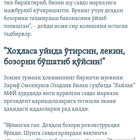
тил-бириктириб, бизни шу савдо марказига
мажбурлаб кўчиришяпти. Бунинг учун деҳқон
бозорини таъмирлаш бахонасини ўйлаб
топишган”, - дейди исми сир қолишини истаган
тадбиркор.
"Хоҳласа уйида ўтирсин, лекин,
бозорни бўшатиб қўйсин!"
Зомин тумани ҳокимининг биринчи муовини
Зариф Омонқулов Озодлик билан суҳбатда “Лайлак”
МФЙ ҳудудида янги қурилган савдо маркази
президент қариндошларига тегишли экани
ҳақидаги иддаоларни рад қилди.
“Бўлмаган гап. Деҳқон бозори реконструкция
бўлади. Шунга савдогарлардан вақтинча