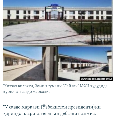
Жиззах вилояти, Зомин тумани "Лайлак" МФЙ ҳудудида
қурилган савдо маркази.
“У савдо маркази (Ўзбекистон президенти)ни
қариндошларига тегишли деб эшитганмиз.