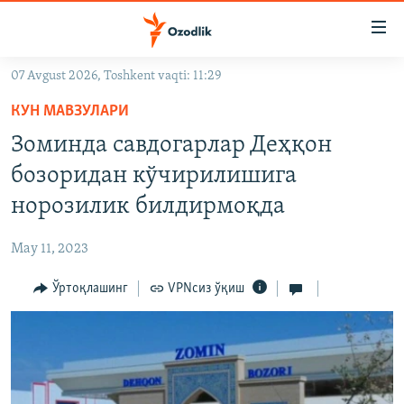
Линклар
Бош
мавзуларга
07 Avgust 2026, Toshkent vaqti: 11:29
ўтинг
OZODLIK SURISHTIRUVLARI
Асосий
КУН МАВЗУЛАРИ
OZODVIDEO
навигацияга
Зоминда савдогарлар Деҳқон
ўтинг
OZODARXIV
бозоридан кўчирилишига
Қидиришга
ўтинг
норозилик билдирмоқда
На русском
May 11, 2023
ИЖТИМОИЙ ТАРМОҚЛАР
Ўртоқлашинг
VPNсиз ўқиш
Озодлик бошқа тилларда