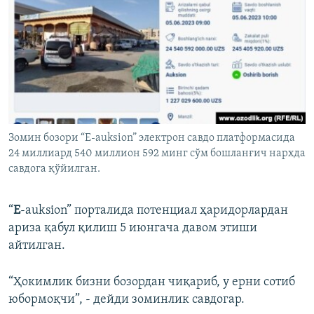
Зомин бозори “E-auksion” электрон савдо платформасида
24 миллиард 540 миллион 592 минг сўм бошланғич нархда
савдога қўйилган.
“
E
-auksion” порталида потенциал ҳаридорлардан
ариза қабул қилиш 5 июнгача давом этиши
айтилган.
“Ҳокимлик бизни бозордан чиқариб, у ерни сотиб
юбормоқчи”, - дейди зоминлик савдогар.