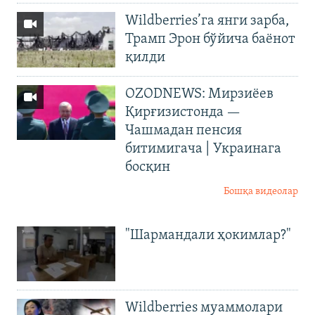
Wildberries’га янги зарба,
Трамп Эрон бўйича баёнот
қилди
OZODNEWS: Мирзиёев
Қирғизистонда —
Чашмадан пенсия
битимигача | Украинага
босқин
Бошқа видеолар
"Шармандали ҳокимлар?"
Wildberries муаммолари