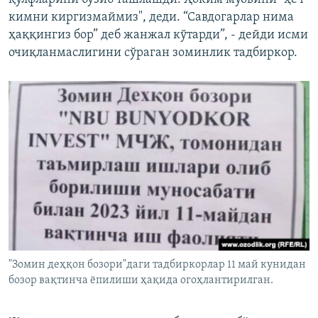
кимни киргизмаймиз", деди. “Савдогарлар нима
ҳаққингиз бор” деб жанжал кўтарди”, - дейди исми
очиқланмаслигини сўраган зоминлик тадбиркор.
"Зомин деҳқон бозори"даги тадбиркорлар 11 май кунидан
бозор вақтинча ёпилиши ҳақида огоҳлантирилган.