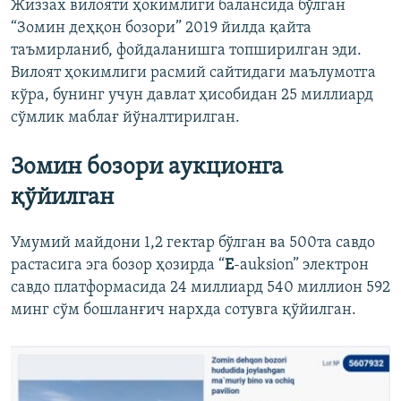
Жиззах вилояти ҳокимлиги балансида бўлган
“Зомин деҳқон бозори” 2019 йилда қайта
таъмирланиб, фойдаланишга топширилган эди.
Вилоят ҳокимлиги расмий сайтидаги маълумотга
кўра, бунинг учун давлат ҳисобидан 25 миллиард
сўмлик маблағ йўналтирилган.
Зомин бозори аукционга
қўйилган
Умумий майдони 1,2 гектар бўлган ва 500та савдо
растасига эга бозор ҳозирда “
E
-auksion” электрон
савдо платформасида 24 миллиард 540 миллион 592
минг сўм бошланғич нархда сотувга қўйилган.