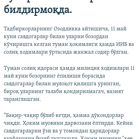
билдирмоқда.
Тадбиркорларнинг Озодликка айтишича, 11 май
куни савдогарлар билан уларни бозордан
кўчиришга келган туман ҳокимлиги ҳамда ИИБ ва
солиқ ходимлари ўртасида жанжал содир бўлган.
Туман солиқ идораси ҳамда милиция ходимлари 11
май куни бозорнинг ёпилиши борасида
савдогарлар билан мулоқот қилишга уринган,
бироқ уларнинг талаби қондирилмагач, вазият
таранглашган.
“Бақир-чақир бўлиб кетди, ҳамма дўкондорлар
чиқди. Ҳоким муовини дарвозани ёптирди. Кейин
савдогарларни ўзи ва у томондан ҳаридорлар
қулфларини бузиб ташлашди. Ҳоким муовини "ҳеч