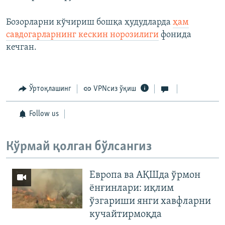
Бозорларни кўчириш бошқа ҳудудларда
ҳам
савдогарларнинг кескин норозилиги
фонида
кечган.
Ўртоқлашинг
VPNсиз ўқиш
Follow us
Кўрмай қолган бўлсангиз
Европа ва АҚШда ўрмон
ёнғинлари: иқлим
ўзгариши янги хавфларни
кучайтирмоқда