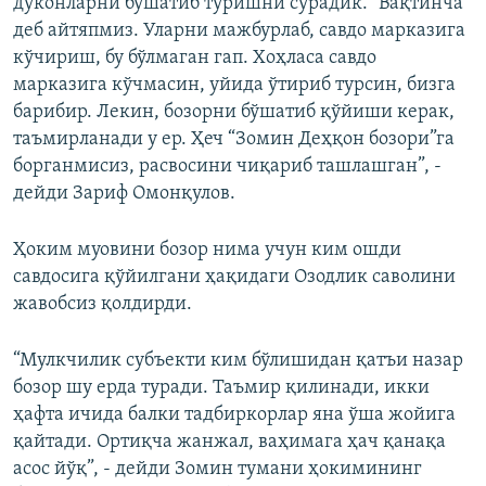
дўконларни бўшатиб туришни сўрадик. "Вақтинча"
деб айтяпмиз. Уларни мажбурлаб, савдо марказига
кўчириш, бу бўлмаган гап. Хоҳласа савдо
марказига кўчмасин, уйида ўтириб турсин, бизга
барибир. Лекин, бозорни бўшатиб қўйиши керак,
таъмирланади у ер. Ҳеч “Зомин Деҳқон бозори”га
борганмисиз, расвосини чиқариб ташлашган”, -
дейди Зариф Омонқулов.
Ҳоким муовини бозор нима учун ким ошди
савдосига қўйилгани ҳақидаги Озодлик саволини
жавобсиз қолдирди.
“Мулкчилик субъекти ким бўлишидан қатъи назар
бозор шу ерда туради. Таъмир қилинади, икки
ҳафта ичида балки тадбиркорлар яна ўша жойига
қайтади. Ортиқча жанжал, ваҳимага ҳач қанақа
асос йўқ”, - дейди Зомин тумани ҳокимининг