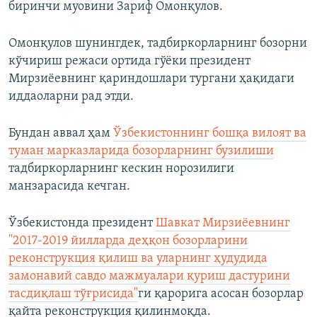
биринчи муовини Зариф Омонқулов.
Омонқулов шунингдек, тадбиркорларнинг бозорни
кўчириш режаси ортида гўёки президент
Мирзиёевнинг қариндошлари тургани ҳақидаги
иддаоларни рад этди.
Бундан аввал ҳам
Ўзбекистоннинг бошқа вилоят ва
туман марказларида бозорларнинг бузилиши
тадбиркорларнинг кескин норозилиги
манзарасида кечган.
Ўзбекистонда президент
Шавкат Мирзиёевнинг
"2017-2019 йилларда деҳқон бозорларини
реконструкция қилиш ва уларнинг ҳудудида
замонавий савдо мажмуалари қуриш дастурини
тасдиқлаш тўғрисида"
ги қарорига асосан бозорлар
қайта реконструкция қилинмоқда.