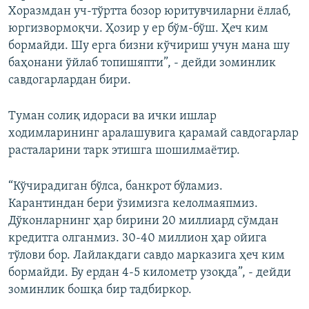
Хоразмдан уч-тўртта бозор юритувчиларни ёллаб,
юргизвормоқчи. Ҳозир у ер бўм-бўш. Ҳеч ким
бормайди. Шу ерга бизни кўчириш учун мана шу
баҳонани ўйлаб топишяпти”, - дейди зоминлик
савдогарлардан бири.
Туман солиқ идораси ва ички ишлар
ходимларининг аралашувига қарамай савдогарлар
расталарини тарк этишга шошилмаётир.
“Кўчирадиган бўлса, банкрот бўламиз.
Карантиндан бери ўзимизга келолмаяпмиз.
Дўконларнинг ҳар бирини 20 миллиард сўмдан
кредитга олганмиз. 30-40 миллион ҳар ойига
тўлови бор. Лайлакдаги савдо марказига ҳеч ким
бормайди. Бу ердан 4-5 километр узоқда”, - дейди
зоминлик бошқа бир тадбиркор.