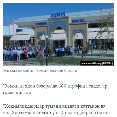
Жиззах вилояти, "Зомин деҳқон бозори"
"Зомин деҳқон бозори"да 600 атрофида савдогар
савдо қилади.
“Ҳокимликдагилар туманимиздаги каттакон ва
яна Хоразмдан келган уч-тўртта тадбиркор билан