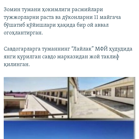
​Зомин тумани ҳокимлиги расмийлари
тужжорларни раста ва дўконларни 11 майгача
бўшатиб қўйишлари ҳақида бир ой аввал
огоҳлантирган.
Савдогарларга туманнинг “Лайлак” МФЙ ҳудудида
янги қурилган савдо марказидан жой таклиф
қилинган.