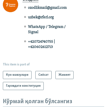
ozodlikmail@gmail.com
uzbek@rferl.org
WhatsApp / Telegram /
Signal
+420724740755 |
+420602612713
This item is part of
Кун мавзулари
Сиёсат
Жамият
Гаровдаги конституция
Кўрмай қолган бўлсангиз