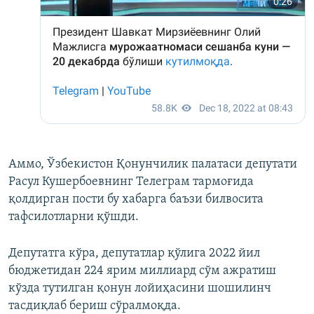
Аммо, Ўзбекистон Қонунчилик палатаси депутати
Расул Кушербоевнинг Телеграм тармоғида
қолдирган пости бу хабарга баъзи билвосита
тафсилотларни қўшди.
Депутатга кўра, депутатлар қўлига 2022 йил
бюджетидан 224 ярим миллиард сўм ажратиш
кўзда тутилган қонун лойиҳасини шошилинч
тасдиқлаб бериш сўралмоқда.