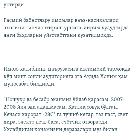
уқтирди.
Расмий баёнотлару имомлар ваъз-насиҳатлари
аҳолини тинчлантириш ўрнига, айрим ҳудудларда
янги баҳсларни уйғотаётгани кузатилмоқда.
Имом-хатибнинг маърузасига ижтимоий тармоқда
кўп минг сонли аудиторияга эга Ақида Хоним ҳам
муносабат билдирди.
“Ношукр ва бесабр эканмиз ўйлаб қарасам. 2007-
2008 йил эди адашмасам. Қаттиқ совуқ бўлган.
Кечаси харорат -28С* га тушиб кетар, газ паст, свет
хира, электр печь ёқса, счётчик отворарди.
Ухлайдиган хонамизни деразалари муз билан