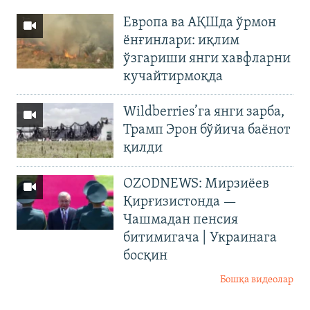
Европа ва АҚШда ўрмон
ёнғинлари: иқлим
ўзгариши янги хавфларни
кучайтирмоқда
Wildberries’га янги зарба,
Трамп Эрон бўйича баёнот
қилди
OZODNEWS: Мирзиёев
Қирғизистонда —
Чашмадан пенсия
битимигача | Украинага
босқин
Бошқа видеолар