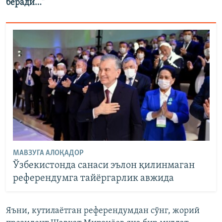
беради…
"
МАВЗУГА АЛОҚАДОР
Ўзбекистонда санаси эълон қилинмаган
референдумга тайёргарлик авжида
Яъни, кутилаётган референдумдан сўнг, жорий