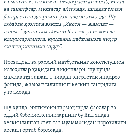
ва мантиғи, халқимиз билдираётган талаб, истак
ва таклифлар, мухтасар айтганда, шиддат билан
ўзгараётган даврнинг ўзи тақозо этмоқда. Шу
сабабли ҳозирги вақтда „Инсон — жамият —
давлат“ деган тамойилни Конституциямиз ва
қонунларимизга, кундалик ҳаётимизга чуқур
сингдиришимиз зарур"
.
Президент ва расмий матбуотнинг конституцион
ислоҳотлар ҳақидаги чиқишлари, шу кунда
мамлакатда авжига чиққан энергетик инқироз
фонида, жамоатчиликнинг кескин танқидига
учрамоқда.
Шу кунда, ижтимоий тармоқларда фаоллар ва
оддий ўзбекистонликларнинг бу йил янада
кескинлашган свет-газ муаммосидан норозилиги
кескин ортиб бормоқда.