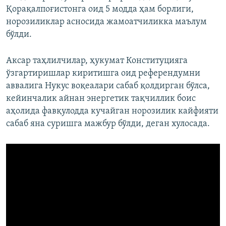
Қорақалпоғистонга оид 5 модда ҳам борлиги,
норозиликлар асносида жамоатчиликка маълум
бўлди.
Аксар таҳлилчилар, ҳукумат Конституцияга
ўзгартиришлар киритишга оид референдумни
аввалига Нукус воқеалари сабаб қолдирган бўлса,
кейинчалик айнан энергетик тақчиллик боис
аҳолида фавқулодда кучайган норозилик кайфияти
сабаб яна суришга мажбур бўлди, деган хулосада.