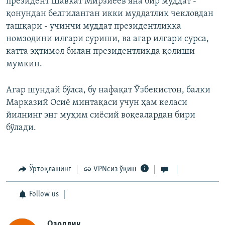
президент Шавкат Мирзиёев яна бир муддат -
қонундан белгиланган икки муддатлик чекловдан
ташқари - учинчи муддат президентликка
номзодини илгари суриши, ва агар илгари сурса,
катта эҳтимол билан президентликда қолиши
мумкин.
Агар шундай бўлса, бу нафақат Ўзбекистон, балки
Марказий Осиё минтақаси учун ҳам келаси
йилнинг энг муҳим сиёсий воқеалардан бири
бўлади.
Ўртоқлашинг
VPNсиз ўқиш
Follow us
Озодлик