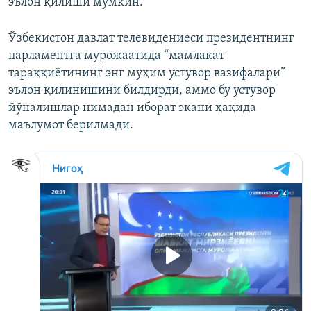
эълон қилиши мумкин.
Ўзбекистон давлат телевидениеси президентнинг
парламентга мурожаатида “мамлакат
тараққиётининг энг муҳим устувор вазифалари”
эълон қилинишини билдирди, аммо бу устувор
йўналишлар нимадан иборат экани ҳақида
маълумот берилмади.