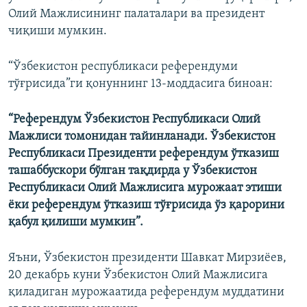
Олий Мажлисининг палаталари ва президент
чиқиши мумкин.
“Ўзбекистон республикаси референдуми
тўғрисида”ги қонуннинг 13-моддасига биноан:​
“Референдум Ўзбекистон Республикаси Олий
Мажлиси томонидан тайинланади. Ўзбекистон
Республикаси Президенти референдум ўтказиш
ташаббускори бўлган тақдирда у Ўзбекистон
Республикаси Олий Мажлисига мурожаат этиши
ёки референдум ўтказиш тўғрисида ўз қарорини
қабул қилиши мумкин”.
Яъни, Ўзбекистон президенти Шавкат Мирзиёев,
20 декабрь куни Ўзбекистон Олий Мажлисига
қиладиган мурожаатида референдум муддатини