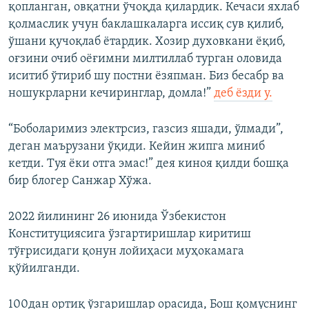
қопланган, овқатни ўчоқда қилардик. Кечаси яхлаб
қолмаслик учун баклашкаларга иссиқ сув қилиб,
ўшани қучоқлаб ётардик. Хозир духовкани ёқиб,
оғзини очиб оёғимни милтиллаб турган оловида
иситиб ўтириб шу постни ёзяпман. Биз бесабр ва
ношукрларни кечиринглар, домла!”
деб ёзди у.
“Боболаримиз электрсиз, газсиз яшади, ўлмади”,
деган маърузани ўқиди. Кейин жипга миниб
кетди. Туя ёки отга эмас!” дея киноя қилди бошқа
бир блогер Санжар Хўжа.
2022 йилининг 26 июнида Ўзбекистон
Конституциясига ўзгартиришлар киритиш
тўғрисидаги қонун лойиҳаси муҳокамага
қўйилганди.
100дан ортиқ ўзгаришлар орасида, Бош қомуснинг