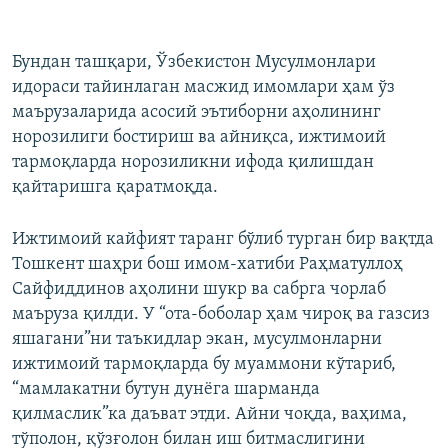
360p
Auto
240p
360p
480p
480p
Бундан ташқари, Ўзбекистон Мусулмонлари
идораси тайинлаган масжид имомлари ҳам ўз
720p
720p
1080p
маърузаларида асосий эътиборни аҳолининг
1080p
норозилиги бостириш ва айниқса, ижтимоий
тармоқларда норозиликни ифода қилишдан
қайтаришга қаратмоқда.
Ижтимоий кайфият таранг бўлиб турган бир вақтда
Тошкент шаҳри бош имом-хатиби Раҳматуллоҳ
Сайфиддинов аҳолини шукр ва сабрга чорлаб
маъруза қилди. У “ота-боболар ҳам чироқ ва газсиз
яшагани”ни таъкидлар экан, мусулмонларни
ижтимоий тармоқларда бу муаммони кўтариб,
“мамлакатни бутун дунёга шарманда
қилмаслик”ка даъват этди. Айни чоқда, ваҳима,
тўполон, қўзғолон билан иш битмаслигини