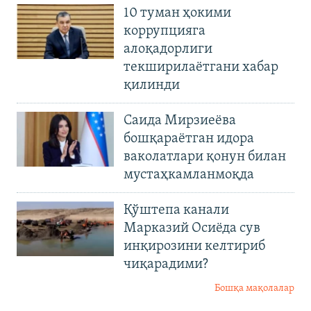
10 туман ҳокими
коррупцияга
алоқадорлиги
текширилаётгани хабар
қилинди
Саида Мирзиеёва
бошқараётган идора
ваколатлари қонун билан
мустаҳкамланмоқда
Қўштепа канали
Марказий Осиёда сув
инқирозини келтириб
чиқарадими?
Бошқа мақолалар