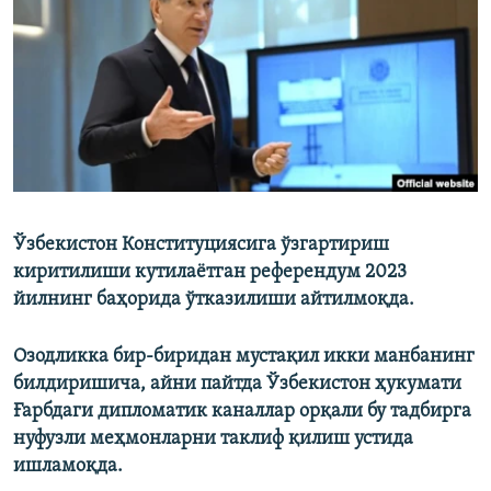
Ўзбекистон Конституциясига ўзгартириш
киритилиши кутилаётган референдум 2023
йилнинг баҳорида ўтказилиши айтилмоқда.
Озодликка бир-биридан мустақил икки манбанинг
билдиришича, айни пайтда Ўзбекистон ҳукумати
Ғарбдаги дипломатик каналлар орқали бу тадбирга
нуфузли меҳмонларни таклиф қилиш устида
ишламоқда.