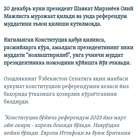
20 декабрь куни президент Шавкат Мирзиёев Олий
Мажлисга мурожаат қилади ва унда референдум
муддатини эълон қилиши кутилмоқда.
Янгиланган Конституция қабул қилинса,
расмийларга кўра, амалдаги президентининг икки
муддати “ноллаштирилиб”, унга учинчи муддат
президентликка номзодини қўйишга йўл очилади.
Озодликнинг Ўзбекистон Сенатига яқин манбаси
ҳукумат конституцион референдумни келаси йил
баҳорида ўтказишга ҳозирлик кўраётганини
билдирди.
"Конституция бўйича референдум 2023 йил март
ойи охири - апрель бошида бўлади. Наврўздан
кейин бўлади. Европа Иттифоқи ва Буюк Британия