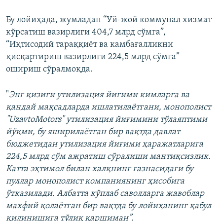
Бу лойиҳада, жумладан “Уй-жой коммунал хизмат
кўрсатиш вазирлиги 404,7 млрд сўмга”,
“Иқтисодий тараққиёт ва камбағалликни
қисқартириш вазирлиги 224,5 млрд сўмга”
ошириш сўралмоқда. ​
"
Энг қизиғи утилизация йиғими кимларга ва
қандай мақсадларда ишлатилаётгани, монополист
"UzavtoMotors" утилизация йиғимини тўлаяптими
йўқми, бу яширилаётган бир вақтда давлат
бюджетидан утилизация йиғими ҳаражатларига
224,5 млрд сўм ажратиш сўралиши мантиқсизлик.
Катта эҳтимол билан халқнинг ғазнасидаги бу
пуллар монополист компаниянинг ҳисобига
ўтказилади. Албатта кўплаб саволларга жавоблар
махфий қолаётган бир вақтда бу лойиҳанинг қабул
қилинишига тўлиқ қаршиман”.