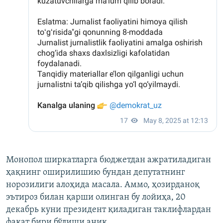
Монопол ширкатларга бюджетдан ажратиладиган
ҳақнинг оширилишию бундан депутатнинг
норозилиги алоҳида масала. Аммо, ҳозирданоқ
эътироз билан қарши олинган бу лойиҳа, 20
декабрь куни президент қиладиган таклифлардан
фақат бири бўлиши аниқ.