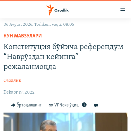
Линклар
Бош
мавзуларга
06 Avgust 2026, Toshkent vaqti: 08:05
ўтинг
OZODLIK SURISHTIRUVLARI
Асосий
КУН МАВЗУЛАРИ
OZODVIDEO
навигацияга
Конституция бўйича референдум
ўтинг
OZODARXIV
“Наврўздан кейинга”
Қидиришга
ўтинг
режаланмоқда
На русском
Озодлик
ИЖТИМОИЙ ТАРМОҚЛАР
Dekabr 19, 2022
Ўртоқлашинг
VPNсиз ўқиш
Озодлик бошқа тилларда