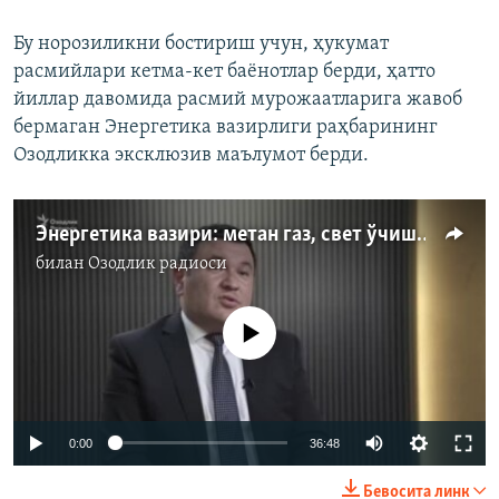
Бу норозиликни бостириш учун, ҳукумат
расмийлари кетма-кет баёнотлар берди, ҳатто
йиллар давомида расмий мурожаатларига жавоб
бермаган Энергетика вазирлиги раҳбарининг
Озодликка эксклюзив маълумот берди.
Энергетика вазири: метан газ, свет ўчиши ва АЭС ҳақида
билан
Озодлик радиоси
Айни дамда медиа-манба мавжуд эмас
Auto
0:00
36:48
240p
Бевосита линк