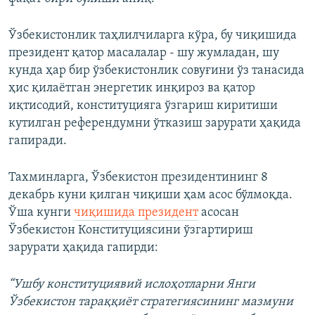
Ўзбекистонлик таҳлилчиларга кўра, бу чиқишида
президент қатор масалалар - шу жумладан, шу
кунда ҳар бир ўзбекистонлик совуғини ўз танасида
ҳис қилаётган энергетик инқироз ва қатор
иқтисодий, конституцияга ўзгариш киритиши
кутилган референдумни ўтказиш зарурати ҳақида
гапиради.
Тахминларга, Ўзбекистон президентининг 8
декабрь куни қилган чиқиши ҳам асос бўлмоқда.
Ўша кунги
чиқишида президент
асосан
Ўзбекистон Конституциясини ўзгартириш
зарурати ҳақида гапирди:​
“Ушбу конституциявий ислоҳотларни Янги
Ўзбекистон тараққиёт стратегиясининг мазмуни