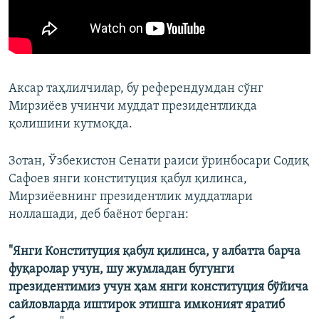
Аксар таҳлилчилар, бу референдумдан сўнг
Мирзиёев учинчи муддат президентликда
қолишини кутмоқда.
Зотан, Ўзбекистон Сенати раиси ўринбосари Содиқ
Сафоев янги конституция қабул қилинса,
Мирзиёевнинг президентлик муддатлари
ноллашади, деб баёнот берган:
"Янги Конституция қабул қилинса, у албатта барча
фуқаролар учун, шу жумладан бугунги
президентимиз учун ҳам янги конституция бўйича
сайловларда иштирок этишга имконият яратиб