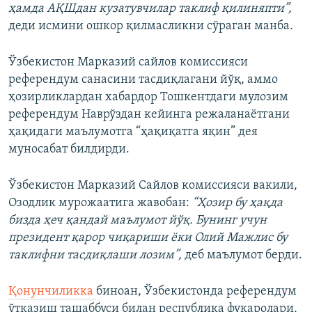
ҳамда АҚШдан кузатувчилар таклиф қилиняпти”,
деди исмини ошкор қилмасликни сўраган манба.
Ўзбекистон Марказий сайлов комиссияси
референдум санасини тасдиқлагани йўқ, аммо
ҳозирликлардан хабардор Тошкентдаги мулозим
референдум Наврўздан кейинга режаланаётгани
ҳақидаги маълумотга “ҳақиқатга яқин” дея
муносабат билдирди.
Ўзбекистон Марказий Сайлов комиссияси вакили,
Озодлик мурожаатига жавобан:
“Ҳозир бу ҳақда
бизда ҳеч қандай маълумот йўқ. Бунинг учун
президент қарор чиқариши ёки Олий Мажлис бу
таклифни тасдиқлаши лозим”,
деб маълумот берди.
Қонунчиликка
биноан, Ўзбекистонда референдум
ўтказиш ташаббуси билан республика фуқаролари,