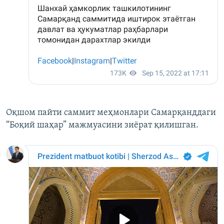
Оқшом пайти саммит меҳмонлари Самарқанддаги
“Боқий шаҳар” мажмуасини зиёрат қилишган.