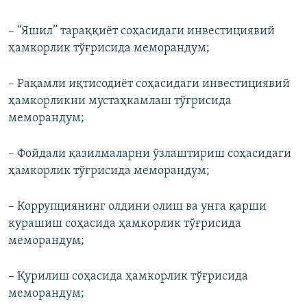
– “Яшил” тараққиёт соҳасидаги инвестициявий
ҳамкорлик тўғрисида меморандум;
– Рақамли иқтисодиёт соҳасидаги инвестициявий
ҳамкорликни мустаҳкамлаш тўғрисида
меморандум;
– Фойдали қазилмаларни ўзлаштириш соҳасидаги
ҳамкорлик тўғрисида меморандум;
– Коррупциянинг олдини олиш ва унга қарши
курашиш соҳасида ҳамкорлик тўғрисида
меморандум;
– Қурилиш соҳасида ҳамкорлик тўғрисида
меморандум;