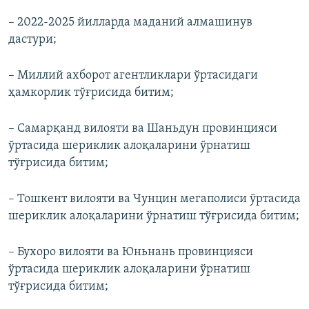
– 2022-2025 йилларда маданий алмашинув
дастури;
– Миллий ахборот агентликлари ўртасидаги
ҳамкорлик тўғрисида битим;
– Самарқанд вилояти ва Шаньдун провинцияси
ўртасида шериклик алоқаларини ўрнатиш
тўғрисида битим;
– Тошкент вилояти ва Чунцин мегаполиси ўртасида
шериклик алоқаларини ўрнатиш тўғрисида битим;
– Бухоро вилояти ва Юньнань провинцияси
ўртасида шериклик алоқаларини ўрнатиш
тўғрисида битим;