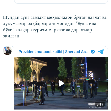
Шундан сўнг саммит меҳмонлари бўлган давлат ва
ҳукуматлар раҳбарлари томонидан “Буюк ипак
йўли” халқаро туризм марказида дарахтлар
экилган.