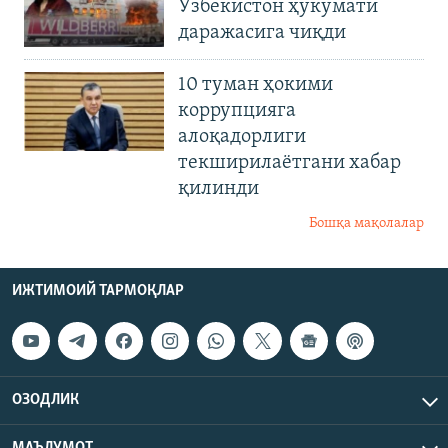
Ўзбекистон ҳукумати
даражасига чиқди
10 туман ҳокими
коррупцияга
алоқадорлиги
текширилаётгани хабар
қилинди
Бошқа мақолалар
ИЖТИМОИЙ ТАРМОҚЛАР
ОЗОДЛИК