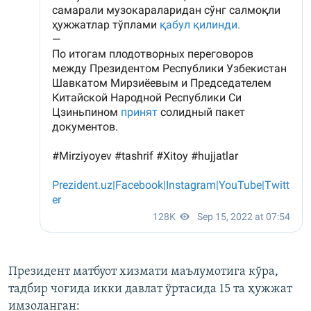
Президент матбуот хизмати маълумотига кўра,
тадбир чоғида икки давлат ўртасида 15 та ҳужжат
имзоланган: