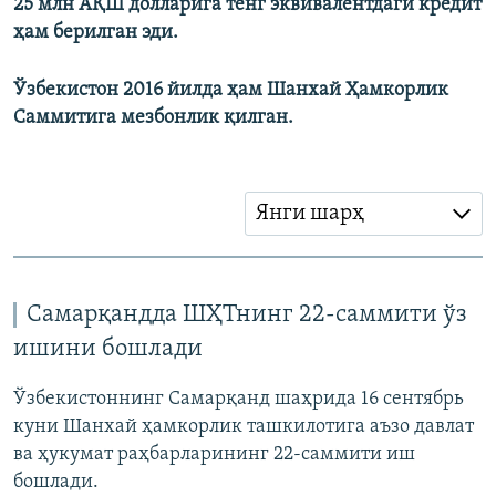
25 млн АҚШ долларига тенг эквивалентдаги кредит
ҳам берилган эди.
Ўзбекистон 2016 йилда ҳам Шанхай Ҳамкорлик
Саммитига мезбонлик қилган.
Янги шарҳ
Самарқандда ШҲТнинг 22-саммити ўз
ишини бошлади
Ўзбекистоннинг Самарқанд шаҳрида 16 сентябрь
куни Шанхай ҳамкорлик ташкилотига аъзо давлат
ва ҳукумат раҳбарларининг 22-саммити иш
бошлади.