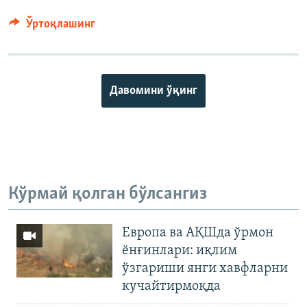
Ўртоқлашинг
Давомини ўқинг
Кўрмай қолган бўлсангиз
Европа ва АҚШда ўрмон
ёнғинлари: иқлим
ўзгариши янги хавфларни
кучайтирмоқда