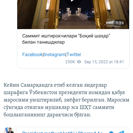
Кейин Самарқандга етиб келган лидерлар
шарафига Ўзбекистон президенти номидан қабул
маросими уюштирилиб, зиёфат берилган. Маросим
сўнгида отилган мушаклар эса ШҲТ саммити
бошланганининг даракчиси бўлган.