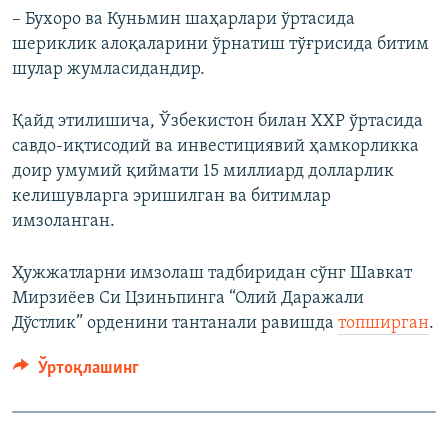
– Бухоро ва Куньмин шаҳарлари ўртасида
шериклик алоқаларини ўрнатиш тўғрисида битим
шулар жумласидандир.
Қайд этилишича, Ўзбекистон билан ХХР ўртасида
савдо-иқтисодий ва инвестициявий ҳамкорликка
доир умумий қиймати 15 миллиард долларлик
келишувларга эришилган ва битимлар
имзоланган.
Ҳужжатларни имзолаш тадбиридан сўнг Шавкат
Мирзиёев Си Цзиньпинга “Олий Даражали
Дўстлик” орденини тантанали равишда
топширган
.
Ўртоқлашинг