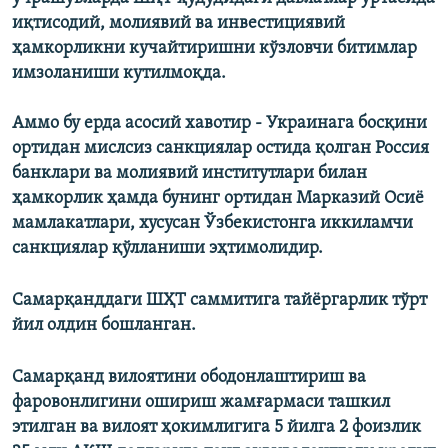
иқтисодий, молиявий ва инвестициявий
ҳамкорликни кучайтиришни кўзловчи битимлар
имзоланиши кутилмоқда.
Аммо бу ерда асосий хавотир - Украинага босқини
ортидан мислсиз санкциялар остида қолган Россия
банклари ва молиявий институтлари билан
ҳамкорлик ҳамда бунинг ортидан Марказий Осиё
мамлакатлари, хусусан Ўзбекистонга иккиламчи
санкциялар қўлланиши эҳтимолидир.
Самарқанддаги ШҲТ саммитига тайёргарлик тўрт
йил олдин бошланган.
Самарқанд вилоятини ободонлаштириш ва
фаровонлигини ошириш жамғармаси ташкил
этилган ва вилоят ҳокимлигига 5 йилга 2 фоизлик