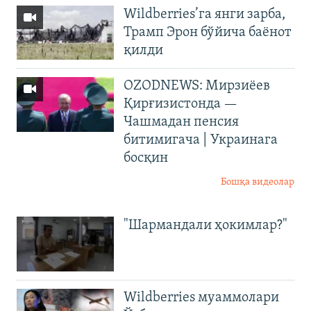
Wildberries’га янги зарба,
Трамп Эрон бўйича баёнот
қилди
OZODNEWS: Мирзиёев
Қирғизистонда —
Чашмадан пенсия
битимигача | Украинага
босқин
Бошқа видеолар
"Шармандали ҳокимлар?"
Wildberries муаммолари