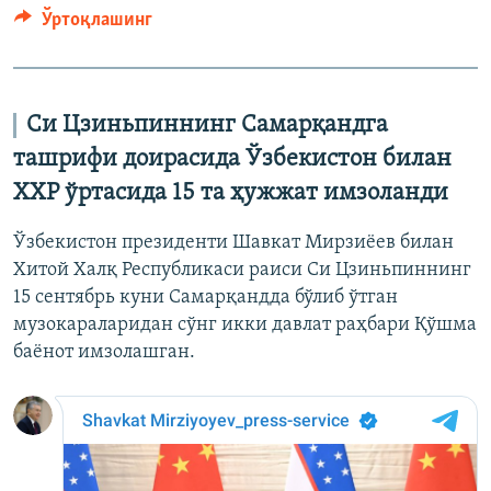
Ўртоқлашинг
Си Цзиньпиннинг Самарқандга
ташрифи доирасида Ўзбекистон билан
ХХР ўртасида 15 та ҳужжат имзоланди
Ўзбекистон президенти Шавкат Мирзиёев билан
Хитой Халқ Республикаси раиси Си Цзиньпиннинг
15 сентябрь куни Самарқандда бўлиб ўтган
музокараларидан сўнг икки давлат раҳбари Қўшма
баёнот имзолашган.