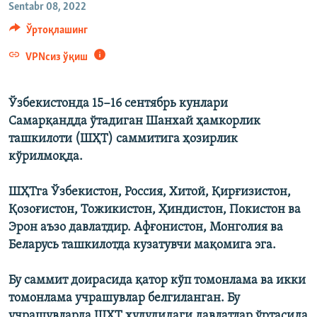
Sentabr 08, 2022
Ўртоқлашинг
VPNсиз ўқиш
Ўзбекистонда 15−16 сентябрь кунлари
Самарқандда ўтадиган Шанхай ҳамкорлик
ташкилоти (ШҲТ) саммитига ҳозирлик
кўрилмоқда.
ШҲТга Ўзбекистон, Россия, Хитой, Қирғизистон,
Қозоғистон, Тожикистон, Ҳиндистон, Покистон ва
Эрон аъзо давлатдир. Афғонистон, Монголия ва
Беларусь ташкилотда кузатувчи мақомига эга.
Бу саммит доирасида қатор кўп томонлама ва икки
томонлама учрашувлар белгиланган. Бу
учрашувларда ШҲТ ҳудудидаги давлатлар ўртасида