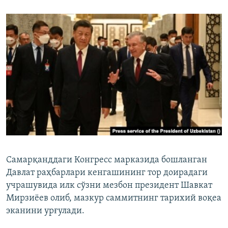
Самарқанддаги Конгресс марказида бошланган
Давлат раҳбарлари кенгашининг тор доирадаги
учрашувида илк сўзни мезбон президент Шавкат
Мирзиёев олиб, мазкур саммитнинг тарихий воқеа
эканини урғулади.