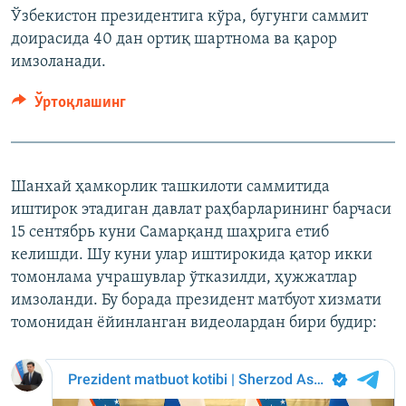
Ўзбекистон президентига кўра, бугунги саммит
доирасида 40 дан ортиқ шартнома ва қарор
имзоланади.
Ўртоқлашинг
Шанхай ҳамкорлик ташкилоти саммитида
иштирок этадиган давлат раҳбарларининг барчаси
15 сентябрь куни Самарқанд шаҳрига етиб
келишди. Шу куни улар иштирокида қатор икки
томонлама учрашувлар ўтказилди, ҳужжатлар
имзоланди. Бу борада президент матбуот хизмати
томонидан ёйинланган видеолардан бири будир: