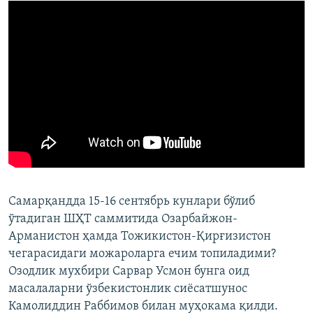
Самарқандда 15-16 сентябрь кунлари бўлиб
ўтадиган ШҲТ саммитида Озарбайжон-
Арманистон ҳамда Тожикистон-Қирғизистон
чегарасидаги можароларга ечим топиладими?
Озодлик мухбири Сарвар Усмон бунга оид
масалаларни ўзбекистонлик сиёсатшунос
Камолиддин Раббимов билан муҳокама қилди.