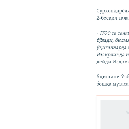
Сурхондарёли
2-босқич тала
-
1700 та тал
бўлади, билм
ўқиганларда 
Вазирликда и
дейди Илҳом
Ўқишини Ўзбе
бошқа мутаса