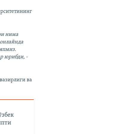
ерситетининг
ри нима
 онлайнда
япмиз.
ар юрибди,
-
вазирлиги ва
ўзбек
япти