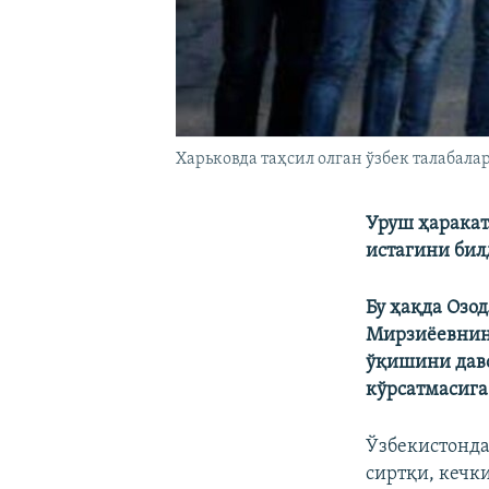
Харьковда таҳсил олган ўзбек талабала
Уруш ҳаракат
истагини бил
Бу ҳақда Озо
Мирзиёевнинг
ўқишини даво
кўрсатмасига
Ўзбекистонд
сиртқи, кечк