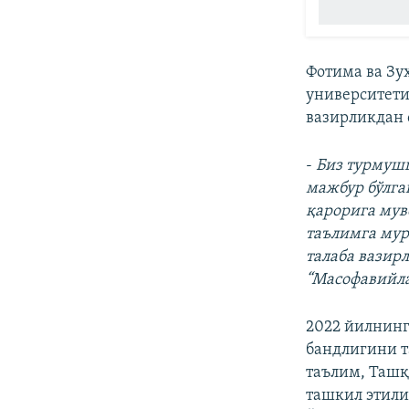
Фотима ва Зу
университети
вазирликдан 
-
Биз турмуш
мажбур бўлга
қарорига мув
таълимга мур
талаба вазир
“Масофавийла
2022 йилнинг
бандлигини т
таълим, Ташқ
ташкил этили