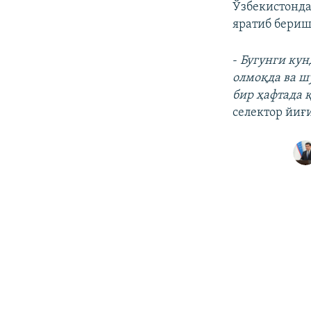
Ўзбекистонд
яратиб бери
-
Бугунги ку
олмоқда ва ш
бир ҳафтада 
селектор йиғ