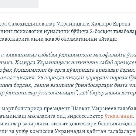
ҳра Салоҳиддиновалар Украинадаги Халқаро Европа
нинг психология йўналиши бўйича 2-босқич талабала
саволларига аниқ жавоб ололмаганини айтади:
га чиққанимиз сабабли ўқишимизни масофавийга ўтк
нмиз. Ҳозирда Украинадаги нотинчлик сабаб презид
офиқ ўқишимизни бу ерга кўчиришга аризалар ёздик,
ожаат қилдик. 26 апрелда чиққан қарордан норози бўл
ликка бордик, лекин вазирлик ўринбосарлари бизга ч
р ўқишинглар ўтказилмайди!”, деб бирор далил кети
 март бошларида президент Шавкат Мирзиёев талаба
аъминлаш масаласига оид видеоселектор
ўтказганди
.
и ишлар вазирлиги, вилоят ҳокимлари бошчилигида 
ши ва ушбу комиссия Украинадан қайтган талабалар