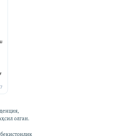
денция,
аҳсил олган.
збекистонлик