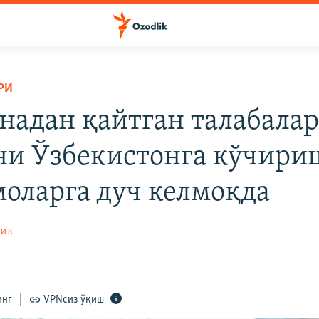
РИ
надан қайтган талабала
и Ўзбекистонга кўчири
оларга дуч келмоқда
лик
инг
VPNсиз ўқиш