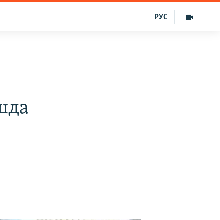
РУС
р
шда