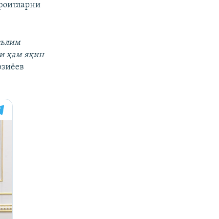
роитларни
аълим
и ҳам яқин
рзиёев