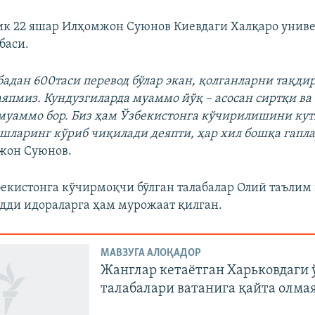
к 22 яшар Илҳомжон Суюнов Киевдаги Халқаро унив
баси.
абадан 600таси перевод бўлар экан, қолганларни тақди
аяпмиз. Кундузгиларда муаммо йўқ – асосан сиртқи ва
муаммо бор. Биз ҳам Ўзбекистонга кўчирилишини кут
шларинг кўриб чиқилади деяпти, ҳар хил бошқа гапл
жон Суюнов.
кистонга кўчирмоқчи бўлган талабалар Олий таълим 
дди идораларга ҳам мурожаат қилган.
МАВЗУГА АЛОҚАДОР
Жанглар кетаётган Харьковдаги 
талабалари ватанига қайта олма