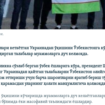
ри.
лари кетаётган Украинадан ўқишини Ўзбекистонга 
дирган талабалар муаммоларга дуч келмоқда.
дликка сўзлаб берган ўзбек ёшларига кўра, президент 
 Украинадан қайтган талабаларни Ўзбекистон олийг
м эттириши учун барча шароитларни яратиб бериш т
 қарамасдан уларнинг ҳолати мавҳумлигича қолмоқда
а ўқишини кўчиришда муаммоларга дуч келаётганлар
и бўлимда ёки масофавий таълимдаги ёшлардир.