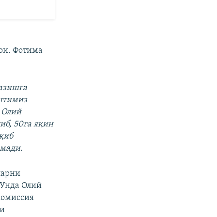
ри. Фотима
азишга
ентимиз
 Олий
иб, 50га яқин
иқиб
рмади.
ларни
 Унда Олий
комиссия
ни