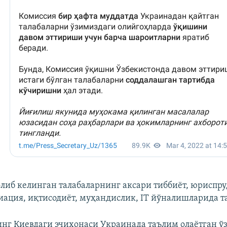
либ келинган талабаларнинг аксари тиббиёт, юриспру
виация, иқтисодиёт, муҳандислик, IT йўналишларида т
нг Киевдаги эчихонаси Украинада таълим олаётган ў