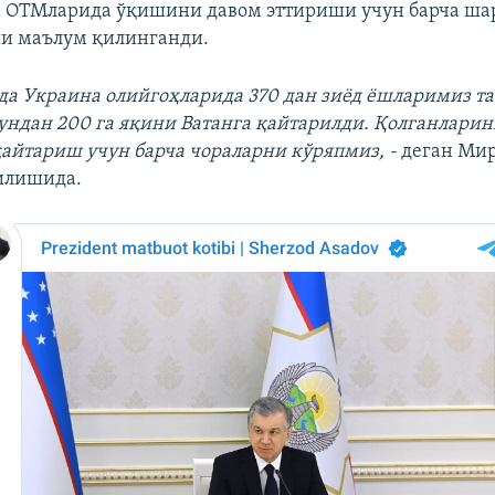
а ОТМларида ўқишини давом эттириши учун барча ша
ши маълум қилинганди.
нда
Украина олийгоҳларида 370 дан зиёд ёшларимиз т
ундан 200 га яқини Ватанга қайтарилди. Қолганларин
қайтариш учун барча чораларни кўряпмиз, -
деган Ми
илишида.