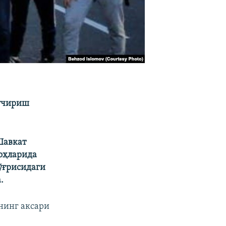
кўчириш
Шавкат
оҳларида
ўғрисидаги
.
нинг аксари