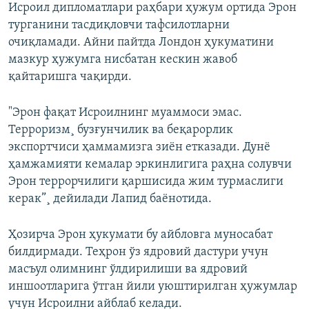
Исроил дипломатлари раҳбари ҳужум ортида Эрон
турганини тасдиқловчи тафсилотларни
очиқламади. Айни пайтда Лондон ҳукуматини
мазкур ҳужумга нисбатан кескин жавоб
қайтаришга чақирди.
"Эрон фақат Исроилнинг муаммоси эмас.
Терроризм¸ бузғунчилик ва беқарорлик
экспортчиси ҳаммамизга зиëн етказади. Дунë
ҳамжамияти кемалар эркинлигига раҳна солувчи
Эрон террорчилиги қаршисида жим турмаслиги
керак”¸ дейилади Лапид баëнотида.
Ҳозирча Эрон ҳукумати бу айбловга муносабат
билдирмади. Теҳрон ўз ядровий дастури учун
масъул олимнинг ўлдирилиши ва ядровий
иншоотларига ўтган йили уюштирилган ҳужумлар
учун Исроилни айблаб келади.