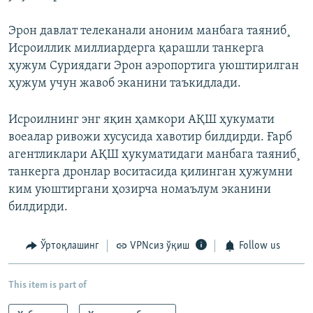
Эрон давлат телеканали аноним манбага таяниб¸
Исроиллик миллиардерга қарашли танкерга
ҳужум Суриядаги Эрон аэропортига уюштирилган
ҳужум учун жавоб эканини таъкидлади.
Исроилнинг энг яқин ҳамкори АҚШ ҳукумати
воеалар ривожи хусусида хавотир билдирди. Ғарб
агентликлари АҚШ ҳукуматидаги манбага таяниб¸
танкерга дронлар воситасида қилинган ҳужумни
ким уюштиргани ҳозирча номаълум эканини
билдирди.
Ўртоқлашинг
VPNсиз ўқиш
Follow us
This item is part of