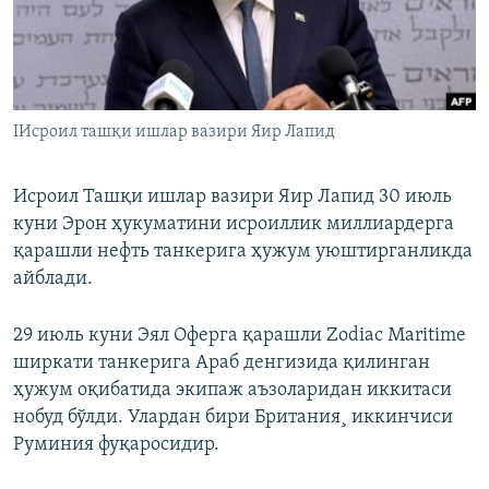
IИсроил ташқи ишлар вазири Яир Лапид
Исроил Ташқи ишлар вазири Яир Лапид 30 июль
куни Эрон ҳукуматини исроиллик миллиардерга
қарашли нефть танкерига ҳужум уюштирганликда
айблади.
29 июль куни Эял Оферга қарашли Zodiac Maritime
ширкати танкерига Араб денгизида қилинган
ҳужум оқибатида экипаж аъзоларидан иккитаси
нобуд бўлди. Улардан бири Британия¸ иккинчиси
Руминия фуқаросидир.