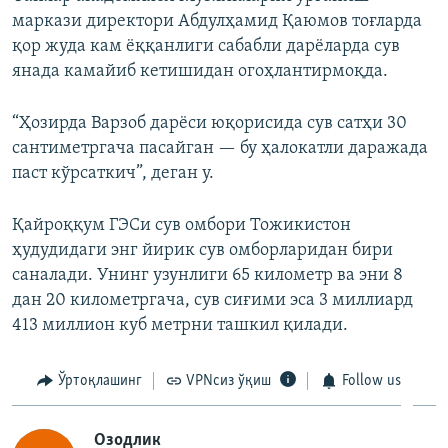
маркази директори Абдулҳамид Қаюмов тоғларда
қор жуда кам ёққанлиги сабабли дарёларда сув
янада камайиб кетишидан огоҳлантирмоқда.
“Ҳозирда Варзоб дарёси юқорисида сув сатҳи 30
сантиметргача пасайган — бу ҳалокатли даражада
паст кўрсаткич”, деган у.
Қайроққум ГЭСи сув омбори Тожикистон
ҳудудидаги энг йирик сув омборларидан бири
саналади. Унинг узунлиги 65 километр ва эни 8
дан 20 километргача, сув сиғими эса 3 миллиард
413 миллион куб метрни ташкил қилади.
Ўртоқлашинг
VPNсиз ўқиш
Follow us
Озодлик