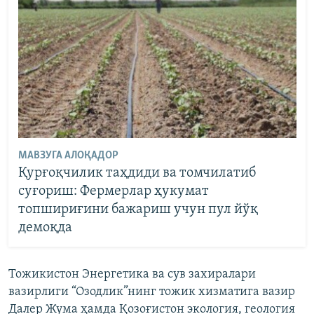
МАВЗУГА АЛОҚАДОР
Қурғоқчилик таҳдиди ва томчилатиб
суғориш: Фермерлар ҳукумат
топшириғини бажариш учун пул йўқ
демоқда
Тожикистон Энергетика ва сув захиралари
вазирлиги “Озодлик”нинг тожик хизматига вазир
Далер Жума ҳамда Қозоғистон экология, геология