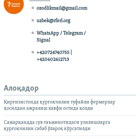
ozodlikmail@gmail.com
uzbek@rferl.org
WhatsApp / Telegram /
Signal
+420724740755 |
+420602612713
Алоқадор
Қирғизистонда қурғоқчилик туфайли фермерлар
ҳосилдан ажралиш хавфи остида қолди
Самарқандда сув таъминотидаги узилишларга
қурғоқчилик сабаб ўлароқ кўрсатилди