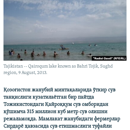
Tajikistan -- Qairoqum lake known as Bahri Tojik, Sughd
region, 9 August, 2013.
Қозоғистон жанубий минтақаларида ўткир сув
танқислиги кузатилаётган бир пайтда
Тожикистондаги Қайроққум сув омборидан
қўшимча 315 миллион куб метр сув олишни
режаламоқда. Мамлакат жанубидаги фермерлар
Сирдарё ҳавзасида сув етишмаслиги туфайли