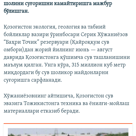
шолини суғоришни камайтиришга мажбур
бўлишган.
Қозоғистон экология, геология ва табиий
бойликлар вазири ўринбосари Серик Хўжаниёзов
“Баҳри Точик” резервуари (Қайроққум сув
омбори)дан жорий йилнинг июнь — август
даврида Қозоғистонга қўшимча сув ташланишини
маълум қилган. Унга кўра, 315 миллион куб метр
миқдордаги бу сув шоликор майдонларни
суғоришга сарфланади.
Хўжаниёзовнинг айтишича, Қозоғистон сув
эвазига Тожикистонга техника ва ёнилғи-мойлаш
материаллари етказиб беради.