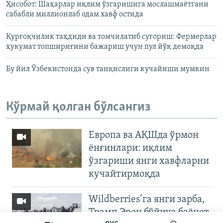
Ҳисобот: Шаҳарлар иқлим ўзгаришига мослашмаётгани
сабабли миллионлаб одам хавф остида
Қурғоқчилик таҳдиди ва томчилатиб суғориш: Фермерлар
ҳукумат топшириғини бажариш учун пул йўқ демоқда
Бу йил Ўзбекистонда сув танқислиги кучайиши мумкин
Кўрмай қолган бўлсангиз
Европа ва АҚШда ўрмон
ёнғинлари: иқлим
ўзгариши янги хавфларни
кучайтирмоқда
Wildberries’га янги зарба,
Трамп Эрон бўйича баёнот