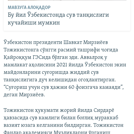
МАВЗУГА АЛОҚАДОР
Бу йил Ўзбекистонда сув танқислиги
кучайиши мумкин
Ўзбекистон президенти Шавкат Мирзиёев
Тожикистонга сўнгги расмий ташрифи чоғида
Қайроққум ГЭСида бўлган эди. Аввалроқ у
мамлакат аҳолисини 2021 йилда Ўзбекистон экин
майдонларини суғоришда жиддий сув
танқислигига дуч келишидан огоҳлантирган.
“Суғориш учун сув ҳажми 60 фоизгача камаяди”,
деган Мирзиёев.
Тожикистон ҳукумати жорий йилда Сирдарё
ҳавзасида сув камлиги билан боғлиқ мураккаб
вазият юзага келганини билдирган. Тожикистон
Фанлар академияси Музликларни ўрганиш