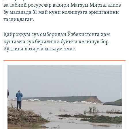
ва табиий ресурслар вазири Магзум Мирзагалиев
бу масалада 31 май куни келишувга эришганини
тасдиқлаган.
Қайроққум сув омборидан Ўзбекистонга ҳам
қўшимча сув берилиши бўйича келишув бор-
йўқлиги ҳозирча маълум эмас.