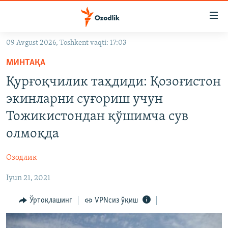
Линклар
Бош
мавзуларга
09 Avgust 2026, Toshkent vaqti: 17:03
ўтинг
OZODLIK SURISHTIRUVLARI
Асосий
МИНТАҚА
OZODVIDEO
навигацияга
Қурғоқчилик таҳдиди: Қозоғистон
ўтинг
OZODARXIV
экинларни суғориш учун
Қидиришга
ўтинг
Тожикистондан қўшимча сув
На русском
олмоқда
ИЖТИМОИЙ ТАРМОҚЛАР
Озодлик
Iyun 21, 2021
Ўртоқлашинг
VPNсиз ўқиш
Озодлик бошқа тилларда