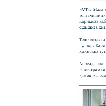
БМТга йўллан
топталишини
Каримова каб
ошишига хизм
Тошкентдаги 
Гулнора Кари
қийноққа тут
Апрелда она
Инстаграм са
қамоқ жазоси