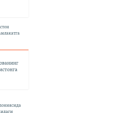
стон
амлакатга
ованинг
истонга
лониясида
қидаги