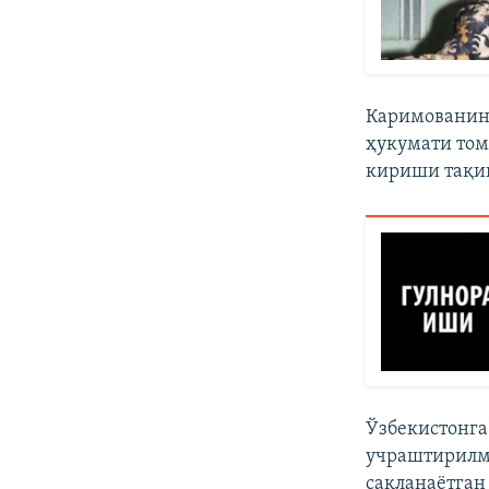
Каримованин
ҳукумати том
кириши тақи
Ўзбекистонга
учраштирилм
сақланаëтган