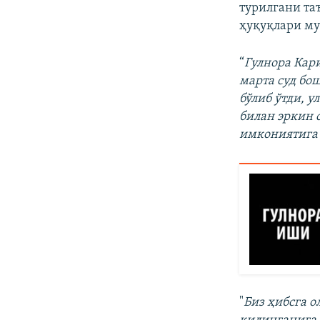
турилгани т
ҳуқуқлари му
“
Гулнора Кар
марта суд бо
бўлиб ўтди, у
билан эркин 
имкониятига 
"
Биз ҳибсга 