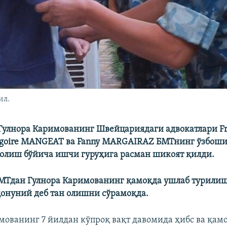
ил.
Гулнора Каримованинг Швейцариядаги адвокатлари Fr
égoire MANGEAT ва Fanny MARGAIRAZ БМТнинг ўзбош
 олиш бўйича ишчи гуруҳига расман шикоят қилди.
БМТдан Гулнора Каримованинг қамоқда ушлаб турили
онуний деб тан олишни сўрамоқда.
мованинг 7 йилдан кўпроқ вақт давомида ҳибс ва қам