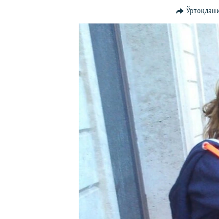
Ўртоқлаш