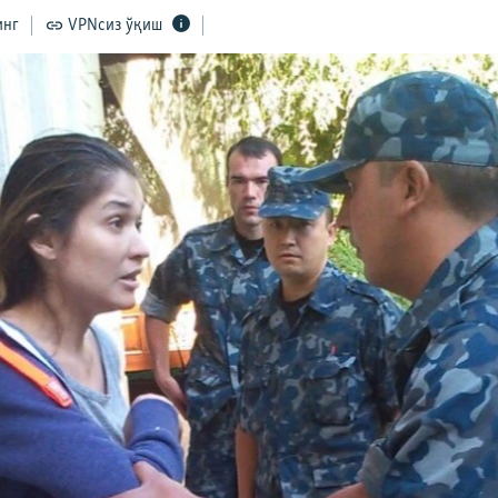
инг
VPNсиз ўқиш