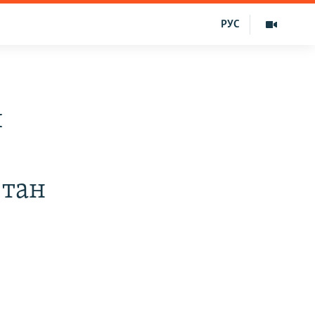
РУС
и
 тан