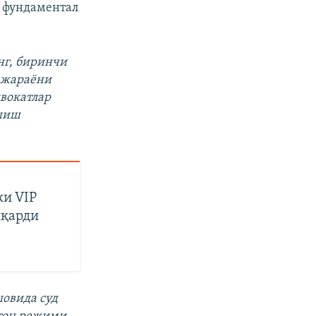
 фундаментал
нг, биринчи
д жараёни
двокатлар
ишиш
ки VIP
иқарди
шовида суд