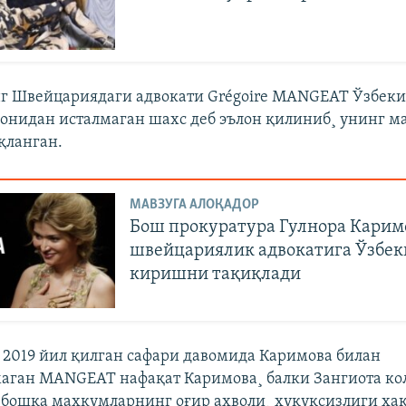
г Швейцариядаги адвокати Grégoire MANGEAT Ўзбеки
онидан исталмаган шахс деб эълон қилиниб¸ унинг м
қланган.
МАВЗУГА АЛОҚАДОР
Бош прокуратура Гулнора Карим
швейцариялик адвокатига Ўзбек
киришни тақиқлади
 2019 йил қилган сафари давомида Каримова билан
аган MANGEAT нафақат Каримова¸ балки Зангиота ко
 бошқа маҳкумларнинг оғир аҳволи¸ ҳуқуқсизлиги ҳа