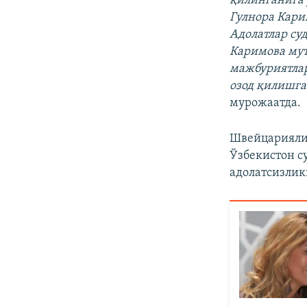
қилинганига 
Гулнора Кари
Адолатлар су
Каримова мут
мажбуриятлар
озод қилишг
мурожаатда.
Швейцариялик
Ўзбекистон с
адолатсизлик