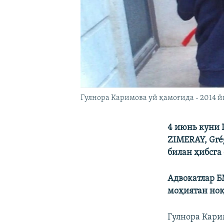
Гулнора Каримова уй қамоғида - 2014 й
4 июнь куни 
ZIMERAY, Gr
билан ҳибсга
Адвокатлар 
моҳиятан ноқ
Гулнора Кари