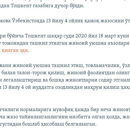
идан Тошкент ғазабига дучор бўлди.
мова Ўзбекистонда 13 йилу 4 ойлик қамоқ жазосини ў
и бўйича Тошкент шаҳар суди 2020 йил 18 март куни
у томонидан ташкил этилган жиноий уюшма аъзолари
 қилган эди
.
овани жиноий уюшма ташкил этиш, товламачилик, ўз
и билан талон-торож қилиш, жиноий фаолиятдан олин
 легаллаштириш ва бошқа жиноятларни содир этганл
ни 13 йилу 4 ой муддатга озодликдан маҳрум қилиш ҳа
чилиги нормаларига мувофиқ ҳамда бир неча жиноят
а жазо тайинланганлигини инобатга олган ҳолда, жа
августидан бошлаб ҳисоблаш белгиланган.