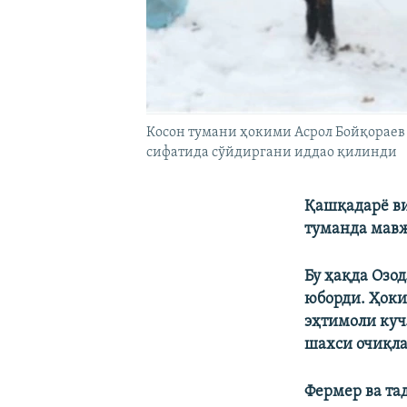
Косон тумани ҳокими Асрол Бойқораев 
сифатида сўйдиргани иддао қилинди
Қашқадарë ви
туманда мав
Бу ҳақда Озо
юборди. Ҳоки
эҳтимоли куч
шахси очиқл
Фермер ва та