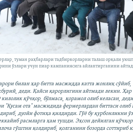
ерлар¸ туман раҳбарлари тадбиркорларни талаш орқали уюш
арини ўзлари учун пиар кампаниясига айлантирганини айтад
арори билан ҳар битта масжидда катта жонлиқ сўйиб¸
урий¸ деди. Қайси қарорлигини айтмади лекин. Ҳар 
 килолик қўчқор¸ бўлмаса¸ қорамол олиб келасан¸ дед
и "Қусам ота" масжидида фермерлардан биттаси олиб 
дириб¸ дуойи фотиҳа қилдирди. Гўë бу қурбонликни ў
еккайиб расмларга ҳам тушди. Эҳсон дейилган қўчқор
килоча гўштни қолдириб¸ қолганини бозорда соттириб