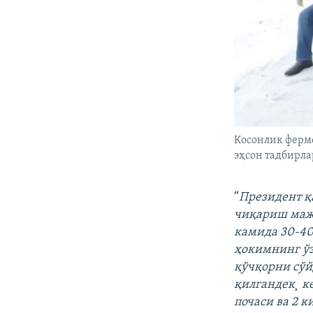
Косонлик ферм
эҳсон тадбирл
“
Президент қ
чиқариш мажб
камида 30-40
ҳокимнинг ўз
қўчқорни сўй
қилгандек¸ к
почаси ва 2 