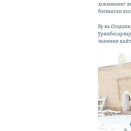
ҳокимнинг ян
боғланган ко
Бу ва Озодли
ўринбосарлар
эканини қайт