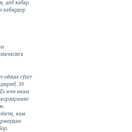
¸ деб хабар
и хабардор
ан
чиқчасига
т ойида гўшт
дириб¸ 35
Ëз ичи икки
ркорларнинг
и.
айити¸ кам
ермердан
ор.