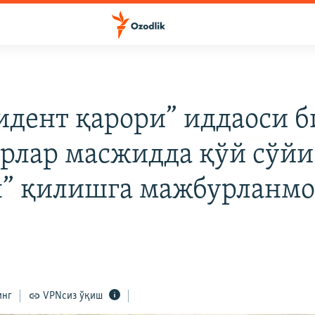
идент қарори” иддаоси б
рлар масжидда қўй сўйи
н” қилишга мажбурланм
инг
VPNсиз ўқиш