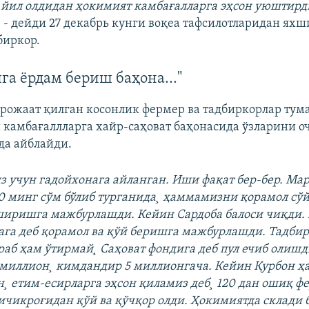
 йил олдидан ҳокимият камбағалларга эҳсон уюштирди
¸ - дейди 27 декабрь кунги воқеа тафсилотларидан яхш
биркор.
га ëрдам бериш баҳона..."
рожаат қилган косонлик фермер ва тадбиркорлар тум
камбағаллларга хайр-саҳоват баҳонасида ўзларини о
да айблайди.
з учун гадойхонага айланган. Иши фақат бер-бер. Мар
0 минг сўм бўлиб турганида¸ ҳаммамизни қорамол сўй
иришга мажбурлашди. Кейин Сардоба балоси чиқди. 
ага деб қорамол ва қўй беришга мажбурлашди. Тадби
раб ҳам ўтирмай¸ Саҳоват фондига деб пул ечиб олишд
миллион¸ кимдандир 5 миллионгача. Кейин Қурбон ҳ
¸ етим-есирларга эҳсон қиламиз деб¸ 120 дан ошиқ ф
ичикроғидан қўй ва қўчқор олди. Ҳокимиятда склади б