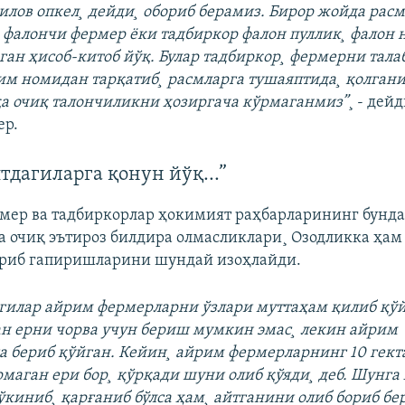
илов опкел¸ дейди¸ обориб берамиз. Бирор жойда рас
фалончи фермер ëки тадбиркор фалон пуллик¸ фалон 
ган ҳисоб-китоб йўқ. Булар тадбиркор¸ фермерни тала
м номидан тарқатиб¸ расмларга тушаяптида¸ қолгани
қа очиқ талончиликни ҳозиргача кўрмаганмиз”
¸ - дей
ер.
дагиларга қонун йўқ...”
мер ва тадбиркорлар ҳокимият раҳбарларининг бунда
а очиқ эътироз билдира олмасликлари¸ Озодликка ҳам
уриб гапиришларини шундай изоҳлайди.
илар айрим фермерларни ўзлари муттаҳам қилиб қўй
н ерни чорва учун бериш мумкин эмас¸ лекин айрим
а бериб қўйган. Кейин¸ айрим фермерларнинг 10 гект
рмаган ери бор¸ қўрқади шуни олиб қўяди¸ деб. Шунг
сўкиниб¸ қарғаниб бўлса ҳам¸ айтганини олиб бориб бе