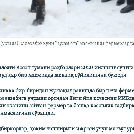
(ўртада) 27 декабрь куни "Қусам ота" масжидида фермерлар
лояти Косон тумани раҳбарлари 2020 йилнинг сўнгги
жуд ҳар бир масжидда жонлиқ сўйилишини буюрди.
дликка бир-биридан мустақил равишда бир неча ферме
м ғазабига учраши ортидан Янги йил кечасини ИИБд
ли эканини айтган фермер ва бошқа косонлик тадбирк
анмаслигини сўрашди.
дбиркорлар¸ ҳоким топшириғи ижроси учун масъул ўр