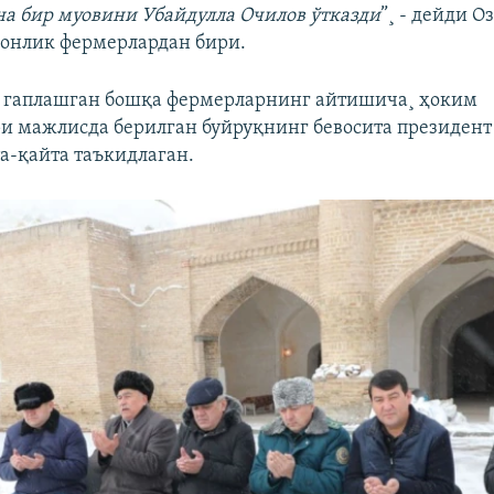
а бир муовини Убайдулла Очилов ўтказди
”¸ - дейди О
сонлик фермерлардан бири.
к гаплашган бошқа фермерларнинг айтишича¸ ҳоким
и мажлисда берилган буйруқнинг бевосита президен
а-қайта таъкидлаган.