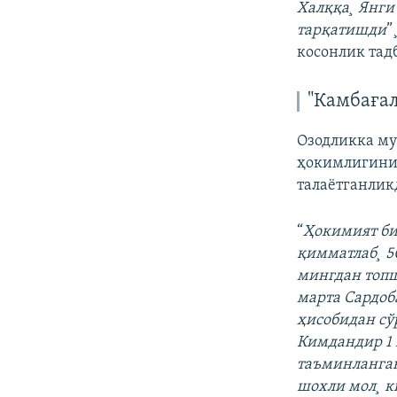
Халққа¸ Янги
тарқатишди
”
косонлик тад
"Камбағал
Озодликка му
ҳокимлигини 
талаëтганлик
“
Ҳокимият би
қимматлаб¸ 5
мингдан топш
марта Сардоб
ҳисобидан сў
Кимдандир 1 
таъминланган
шохли мол¸ к