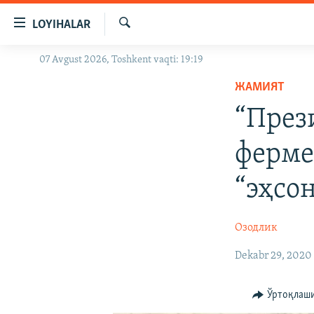
Линклар
LOYIHALAR
Бош
мавзуларга
Излаш
07 Avgust 2026, Toshkent vaqti: 19:19
OZODLIK SURISHTIRUVLARI
ўтинг
Асосий
ЖАМИЯТ
OZODVIDEO
навигацияга
“През
OZODARXIV
ўтинг
Қидиришга
ферме
ўтинг
“эҳсо
Озодлик
Dekabr 29, 2020
Ўртоқлаш