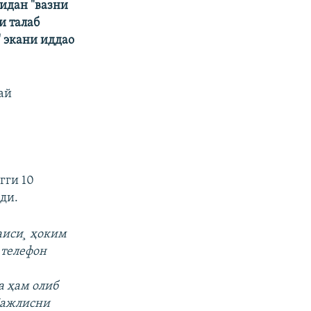
ридан "вазни
и талаб
" экани иддао
ай
гги 10
ди.
аиси¸ ҳоким
 телефон
а ҳам олиб
Мажлисни