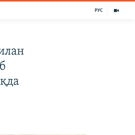
РУС
илан
б
оқда