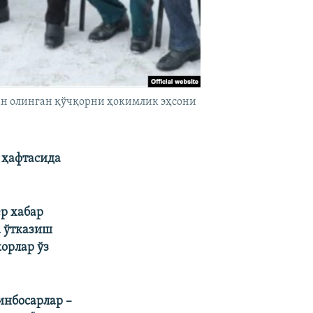
дан олинган қўчқорни ҳокимлик эҳсони
 ҳафтасида
р хабар
а ўтказиш
орлар ўз
инбосарлар –