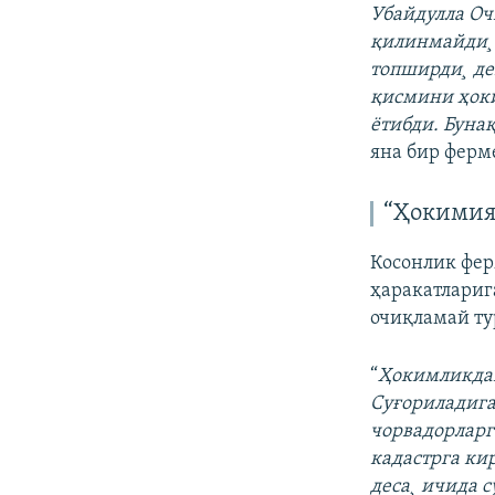
Убайдулла Оч
қилинмайди¸ 
топширди¸ де
қисмини ҳоки
ëтибди. Буна
яна бир ферм
“Ҳокимият
Косонлик фер
ҳаракатлариг
очиқламай т
“
Ҳокимликдаг
Суғориладига
чорвадорларг
кадастрга ки
деса¸ ичида 