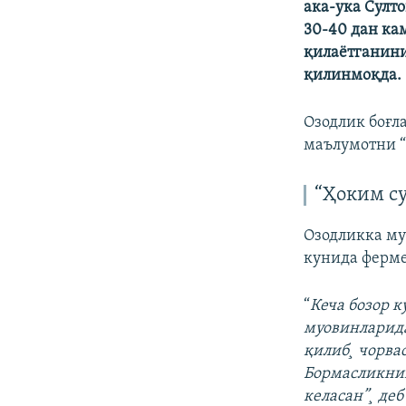
ака-ука Султ
30-40 дан ка
қилаëтганини 
қилинмоқда.
Озодлик боғл
маълумотни “
“Ҳоким с
Озодликка му
кунида ферме
“
Кеча бозор 
муовинларида
қилиб¸ чорва
Бормасликнин
келасан”¸ де