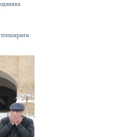
зодликка
т топшириғи