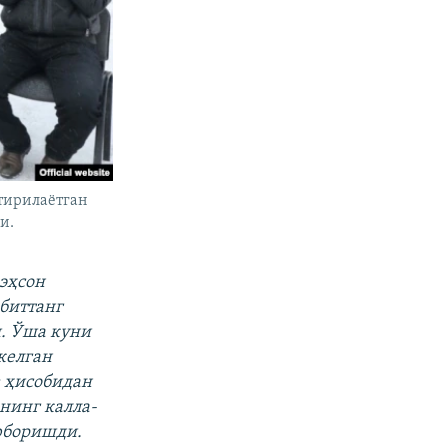
тирилаëтган
и.
 эҳсон
биттанг
и. Ўша куни
келган
з ҳисобидан
нинг калла-
 юборишди.