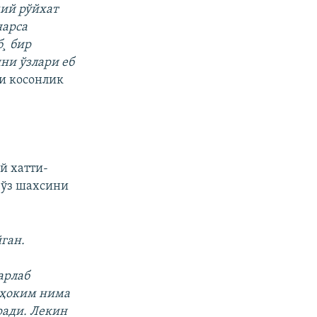
мий рўйхат
нарса
б¸ бир
ни ўзлари еб
ди косонлик
й хатти-
 ўз шахсини
ган.
арлаб
а ҳоким нима
ради. Лекин